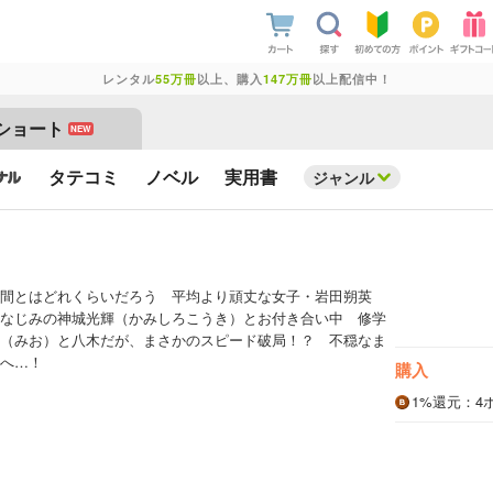
レンタル
55万冊
以上、購入
147万冊
以上配信中！
ショート
NEW
タテコミ
ノベル
実用書
ジャンル
間とはどれくらいだろう 平均より頑丈な女子・岩田朔英
なじみの神城光輝（かみしろこうき）とお付き合い中 修学
（みお）と八木だが、まさかのスピード破局！？ 不穏なま
へ…！
購入
1%
還元
：4