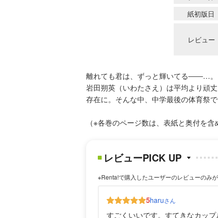
紙初版日
レビュー
離れても君は、ずっと輝いてる――…。
岩田朔英（いわたさえ）は平均より頑丈
存在に。そんな中、中学最後の体育祭で
（※各巻のページ数は、表紙と奥付を含
レビューPICK UP
※Renta!で購入したユーザーのレビューのみ
5
haru
さん
すごくいいです。すてきなカップ