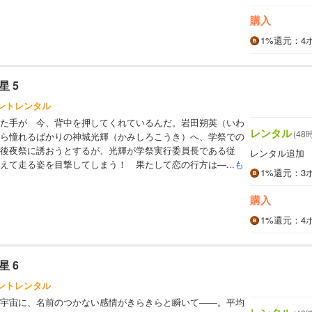
購入
1%
還元
：4
 5
イントレンタル
た手が 今、背中を押してくれているんだ。岩田朔英（いわ
レンタル
(48
ら憧れるばかりの神城光輝（かみしろこうき）へ、学祭での
後夜祭に誘おうとするが、光輝が学祭実行委員長である従
レンタル追加
えて走る姿を目撃してしまう！ 果たして恋の行方は―...
も
1%
還元
：3
購入
1%
還元
：4
 6
イントレンタル
宇宙に、名前のつかない感情がきらきらと瞬いて――。平均