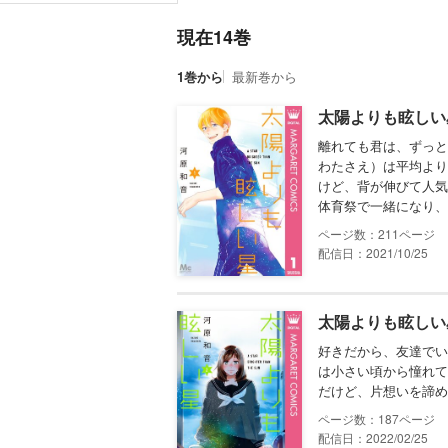
現在14巻
1巻から
最新巻から
太陽よりも眩しい星
離れても君は、ずっと
わたさえ）は平均より
けど、背が伸びて人気
体育祭で一緒になり、
211
配信日：2021/10/25
太陽よりも眩しい星
好きだから、友達でい
は小さい頃から憧れて
だけど、片想いを諦め
187
配信日：2022/02/25