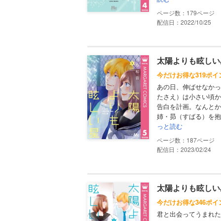
179
配信日：2022/10/25
太陽よりも眩しい星
今だけお得な319ポ
あの日、伸ばせなかっ
たさえ）は小さい頃か
告白を計画。なんとか
姉・昴（すばる）を抱
っと読む
187
配信日：2023/02/24
太陽よりも眩しい星
今だけお得な346ポ
君と出会ってうまれた