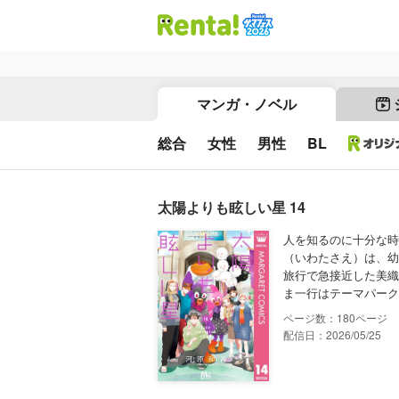
マンガ・ノベル
総合
女性
男性
BL
太陽よりも眩しい星 14
人を知るのに十分な時
（いわたさえ）は、幼
旅行で急接近した美織
ま一行はテーマパーク
180
配信日：2026/05/25