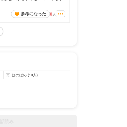
参考になった
0
人
ほのぼの (10人)
話読み