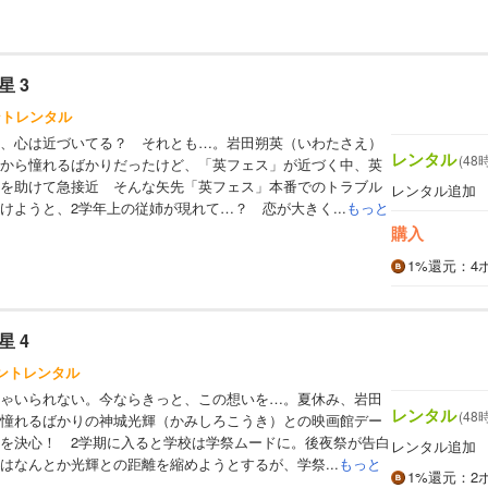
 3
ントレンタル
、心は近づいてる？ それとも…。岩田朔英（いわたさえ）
レンタル
(48
から憧れるばかりだったけど、「英フェス」が近づく中、英
を助けて急接近 そんな矢先「英フェス」本番でのトラブル
レンタル追加
けようと、2学年上の従姉が現れて…？ 恋が大きく...
もっと
購入
1%
還元
：4
 4
イントレンタル
ゃいられない。今ならきっと、この想いを…。夏休み、岩田
レンタル
(48
憧れるばかりの神城光輝（かみしろこうき）との映画館デー
を決心！ 2学期に入ると学校は学祭ムードに。後夜祭が告白
レンタル追加
はなんとか光輝との距離を縮めようとするが、学祭...
もっと
1%
還元
：2