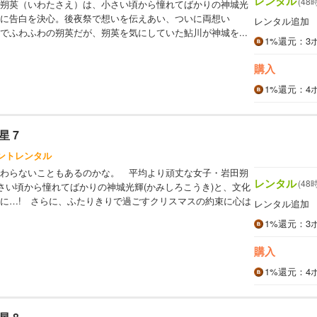
レンタル
(48
朔英（いわたさえ）は、小さい頃から憧れてばかりの神城光
に告白を決心。後夜祭で想いを伝えあい、ついに両想い
レンタル追加
でふわふわの朔英だが、朔英を気にしていた鮎川が神城を...
1%
還元
：3
購入
1%
還元
：4
 7
イントレンタル
わらないこともあるのかな。 平均より頑丈な女子・岩田朔
レンタル
(48
小さい頃から憧れてばかりの神城光輝(かみしろこうき)と、文化
に…! さらに、ふたりきりで過ごすクリスマスの約束に心は
レンタル追加
1%
還元
：3
購入
1%
還元
：4