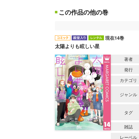
この作品の他の巻
現在14巻
太陽よりも眩しい星
著者
発行
カテゴリ
ジャンル
タグ
雑誌
レーベル