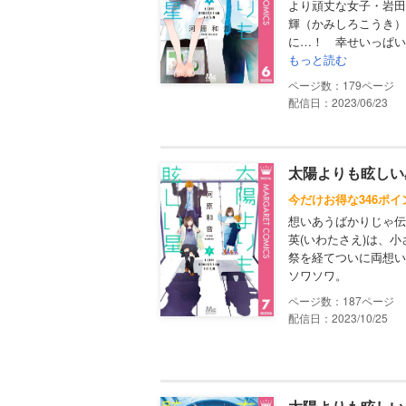
より頑丈な女子・岩田
輝（かみしろこうき）
に…！ 幸せいっぱい
もっと読む
179
配信日：2023/06/23
太陽よりも眩しい星
今だけお得な346ポ
想いあうばかりじゃ伝
英(いわたさえ)は、
祭を経てついに両想い
ソワソワ。
187
配信日：2023/10/25