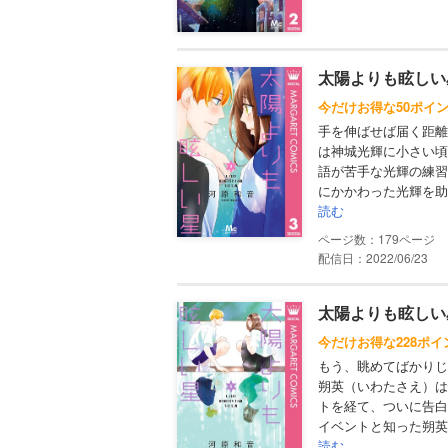
太陽よりも眩しい星
今だけお得な50ポイ
手を伸ばせば届く距離
は神城光輝に小さい頃
語が苦手な光輝の練習
にかかわった光輝を助
読む
179
配信日：2022/06/23
太陽よりも眩しい星
今だけお得な228ポ
もう、眺めてばかりじ
朔英（いわたさえ）は
トを経て、ついに告白
イベントと知った朔英
読む