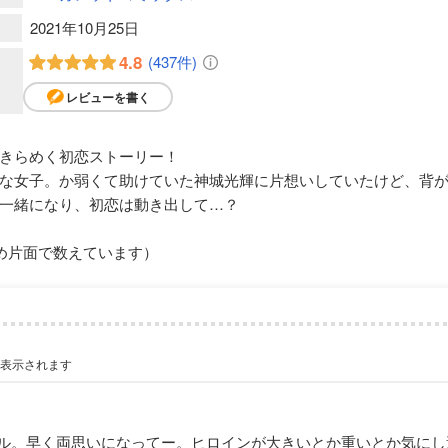
2021年10月25日
4.8
(437件)
レビューを書く
きらめく初恋ストーリー！
な女子。か弱くて助けていた神城光輝に片想いしていたけど、背
一緒になり、初恋は動き出して…？
め片面で数えています）
が表示されます
ル。早く両思いになってー。ヒロインが大きいとか重いとか気にし