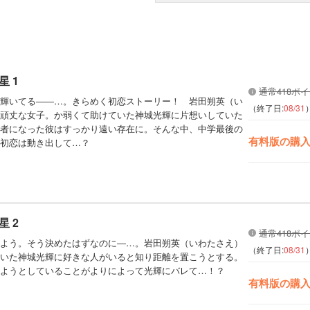
 1
通常418ポ
輝いてる――…。きらめく初恋ストーリー！ 岩田朔英（い
（終了日:
08/31
頑丈な女子。か弱くて助けていた神城光輝に片想いしていた
者になった彼はすっかり遠い存在に。そんな中、中学最後の
有料版の購
初恋は動き出して…？
 2
通常418ポ
よう。そう決めたはずなのに―…。岩田朔英（いわたさえ）
（終了日:
08/31
いた神城光輝に好きな人がいると知り距離を置こうとする。
ようとしていることがよりによって光輝にバレて…！？
有料版の購