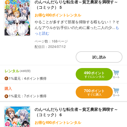
のんべんだらりな転生者～貧乏農家を満喫す～
（コミック） 5
お得な490ポイントレンタル
やることが多すぎて部屋を掃除する暇もない！？そ
んなアウルがお手伝いのために雇った二人の少...
も
っと読む
168
配信日：2024/07/12
試し読み
レンタル
(48時間)
490
ポイント
すぐにレンタル
1%
還元
：4ポイント獲得
購入
700
ポイント
すぐに購入
1%
還元
：7ポイント獲得
のんべんだらりな転生者～貧乏農家を満喫す～
（コミック） 6
お得な490ポイントレンタル