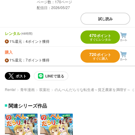
170
配信日：2026/05/27
試し読み
レンタル
(48時間)
470
ポイント
すぐにレンタル
1%
還元
：4ポイント獲得
購入
720
ポイント
すぐに購入
1%
還元
：7ポイント獲得
ポスト
LINEで送る
Renta!
青年漫画
双葉社
のんべんだらりな転生者～貧乏農家を満喫す～（
関連シリーズ作品