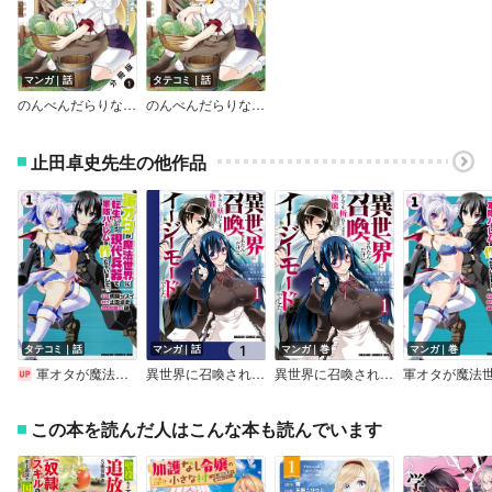
マンガ｜話
タテコミ｜話
のんべんだらりな転生者～貧乏農家を満喫す～（コミック） 分冊版
のんべんだらりな転生者～貧乏農家を満喫す～（コミック）
止田卓史先生の他作品
タテコミ｜話
マンガ｜話
マンガ｜巻
マンガ｜巻
軍オタが魔法世界に転生したら、現代兵器で軍隊ハーレムを作っちゃいました！？【タテスク】【フルカラー】
異世界に召喚されたんだけど、なんでも斬れてしまう権能を手に入れたのでイージーモードでした。【分冊版】
異世界に召喚されたんだけど、なんでも斬れてしまう権能を手に入れたのでイージーモードでした。
この本を読んだ人はこんな本も読んでいます