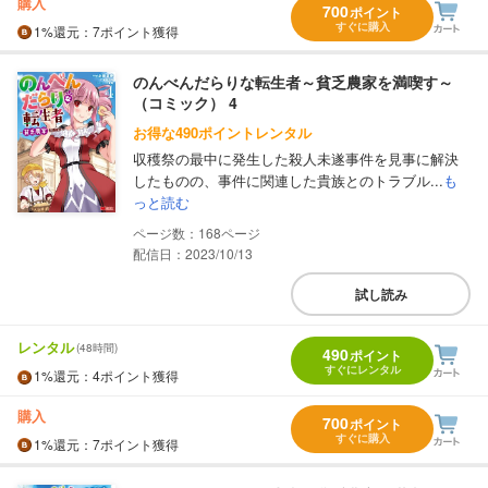
購入
700
ポイント
すぐに購入
1%
還元
：7ポイント獲得
のんべんだらりな転生者～貧乏農家を満喫す～
（コミック） 4
お得な490ポイントレンタル
収穫祭の最中に発生した殺人未遂事件を見事に解決
したものの、事件に関連した貴族とのトラブル...
も
っと読む
168
配信日：2023/10/13
試し読み
レンタル
(48時間)
490
ポイント
すぐにレンタル
1%
還元
：4ポイント獲得
購入
700
ポイント
すぐに購入
1%
還元
：7ポイント獲得