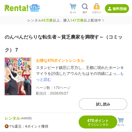
無料登録
レンタル
55万冊
以上、購入
147万冊
以上配信中！
のんべんだらりな転生者～貧乏農家を満喫す～（コミッ
ク） 7
お得な470ポイントレンタル
スタンピード鎮圧に尽力し、王都に現れたホーンキ
マイラを討伐したアウルたちはその功績によっ...
も
っと読む
170
配信日：2026/05/27
試し読み
レンタル
(48時間)
470
ポイント
すぐにレンタル
1%
還元
：4ポイント獲得