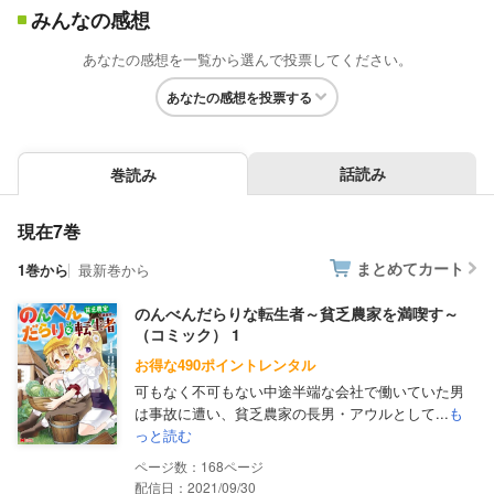
みんなの感想
あなたの感想を一覧から選んで投票してください。
あなたの感想を投票する
話読み
巻読み
現在7巻
まとめてカート
1巻から
最新巻から
のんべんだらりな転生者～貧乏農家を満喫す～
（コミック） 1
お得な490ポイントレンタル
可もなく不可もない中途半端な会社で働いていた男
は事故に遭い、貧乏農家の長男・アウルとして...
も
っと読む
168
配信日：2021/09/30