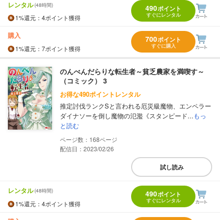
レンタル
(48時間)
490
ポイント
すぐにレンタル
1%
還元
：4ポイント獲得
購入
700
ポイント
すぐに購入
1%
還元
：7ポイント獲得
のんべんだらりな転生者～貧乏農家を満喫す～
（コミック） 3
お得な490ポイントレンタル
推定討伐ランクSと言われる厄災級魔物、エンペラー
ダイナソーを倒し魔物の氾濫《スタンピード...
もっ
と読む
168
配信日：2023/02/26
試し読み
レンタル
(48時間)
490
ポイント
すぐにレンタル
1%
還元
：4ポイント獲得