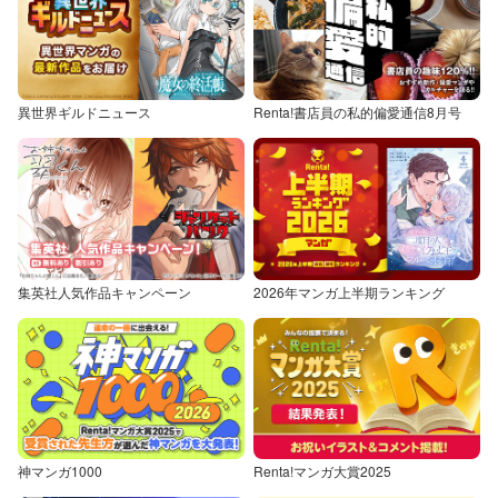
異世界ギルドニュース
Renta!書店員の私的偏愛通信8月号
集英社人気作品キャンペーン
2026年マンガ上半期ランキング
神マンガ1000
Renta!マンガ大賞2025