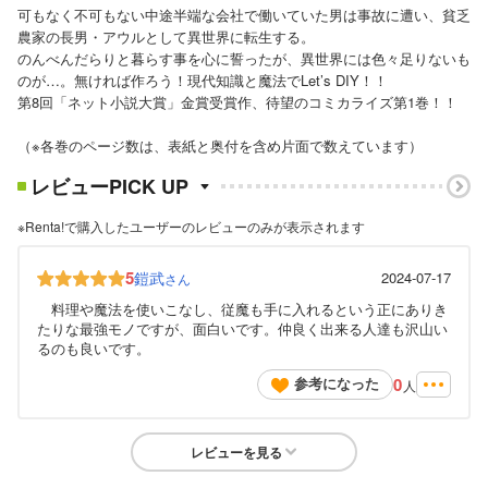
可もなく不可もない中途半端な会社で働いていた男は事故に遭い、貧乏
農家の長男・アウルとして異世界に転生する。
のんべんだらりと暮らす事を心に誓ったが、異世界には色々足りないも
のが…。無ければ作ろう！現代知識と魔法でLet’s DIY！！
第8回「ネット小説大賞」金賞受賞作、待望のコミカライズ第1巻！！
（※各巻のページ数は、表紙と奥付を含め片面で数えています）
レビューPICK UP
※Renta!で購入したユーザーのレビューのみが表示されます
5
鎧武
2024-07-17
さん
料理や魔法を使いこなし、従魔も手に入れるという正にありき
たりな最強モノですが、面白いです。仲良く出来る人達も沢山い
るのも良いです。
0
参考になった
人
レビューを見る