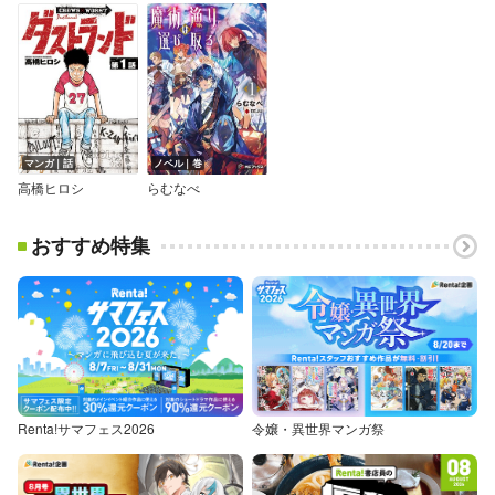
マンガ｜話
ノベル｜巻
高橋ヒロシ
らむなべ
おすすめ特集
Renta!サマフェス2026
令嬢・異世界マンガ祭