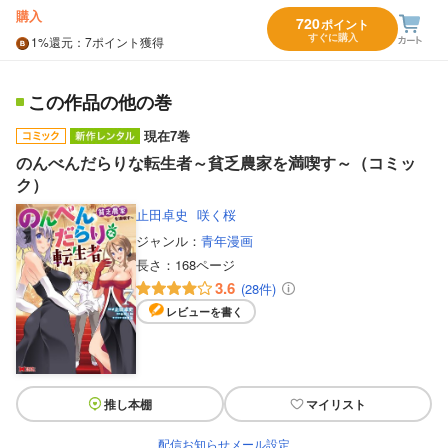
購入
720
ポイント
すぐに購入
1%
還元
：7ポイント獲得
この作品の他の巻
現在7巻
のんべんだらりな転生者～貧乏農家を満喫す～（コミッ
ク）
止田卓史
咲く桜
ジャンル：
青年漫画
長さ：
168ページ
3.6
(28件)
レビューを書く
推し本棚
マイリスト
配信お知らせメール設定