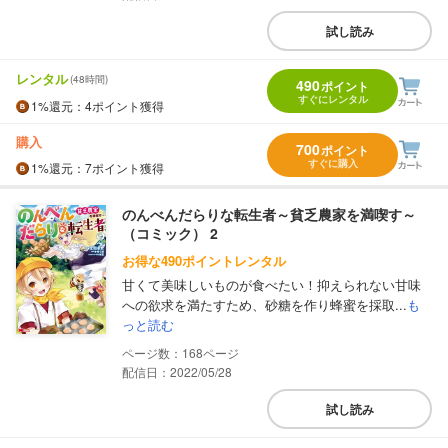
試し読み
レンタル
(48時間)
490
ポイント
すぐにレンタル
1%
還元
：4ポイント獲得
購入
700
ポイント
すぐに購入
1%
還元
：7ポイント獲得
のんべんだらりな転生者～貧乏農家を満喫す～
（コミック） 2
お得な490ポイントレンタル
甘くて美味しいものが食べたい！抑えられない甘味
への欲求を満たすため、砂糖を作り蜂蜜を採取...
も
っと読む
168
配信日：2022/05/28
試し読み