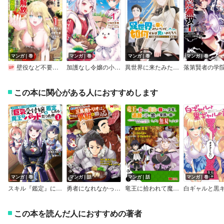
マンガ｜巻
マンガ｜巻
マンガ｜巻
マンガ｜巻
壁役など不要と追放されたS級冒険者、≪奴隷解放≫スキルを駆使して史上最強の国造り【イラスト特典付】
加護なし令嬢の小さな村 ～さあ、領地運営を始めましょう！～
異世界に来たみたいだけど如何すれば良いのだろう ～社畜SEのマイペース冒険記～ 【電子限定おまけ付き】
この本に関心がある人におすすめします
マンガ｜巻
マンガ｜話
マンガ｜話
マンガ｜巻
スキル『鑑定』に目覚めたので、憧れの巨乳受付嬢を鑑定したら魔王でパッドだった件（コミック）
勇者になれなかった三馬鹿トリオは、今日も男飯を拵える。（コミック） 分冊版
竜王に拾われて魔法を極めた少年、追放を言い渡した家族の前でうっかり無双してしまう～兄上たちが僕の仲間を攻撃するなら、徹底的にやり返します～（コミック） 分冊版
この本を読んだ人におすすめの著者