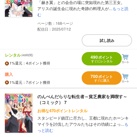
「赫き翼」との会合の場に突如現れた第三王女。
アリスの誕生会に現れた奇跡の料理人が...
もっと読
む
168
配信日：2025/07/12
試し読み
レンタル
(48時間)
490
ポイント
すぐにレンタル
1%
還元
：4ポイント獲得
購入
700
ポイント
すぐに購入
1%
還元
：7ポイント獲得
のんべんだらりな転生者～貧乏農家を満喫す～
（コミック） 7
お得な470ポイントレンタル
スタンピード鎮圧に尽力し、王都に現れたホーンキ
マイラを討伐したアウルたちはその功績によっ...
も
っと読む