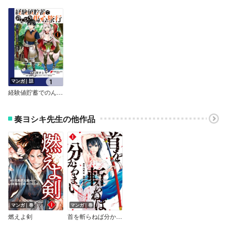
マンガ｜話
経験値貯蓄でのんびり傷心旅行【分冊版】
奏ヨシキ先生の他作品
マンガ｜巻
マンガ｜巻
燃えよ剣
首を斬らねば分かるまい