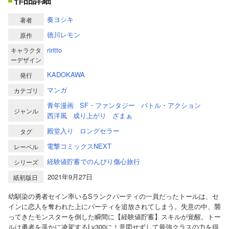
作品詳細
奏ヨシキ
著者
徳川レモン
原作
riritto
キャラクタ
ーデザイン
KADOKAWA
発行
マンガ
カテゴリ
青年漫画
SF・ファンタジー
バトル・アクション
ジャンル
西洋風
成り上がり
ざまぁ
殿堂入り
ロングセラー
タグ
電撃コミックスNEXT
レーベル
経験値貯蓄でのんびり傷心旅行
シリーズ
2021年9月27日
紙初版日
幼馴染の勇者セイン率いるSランクパーティの一員だったトールは、セ
インに恋人を奪われた上にパーティを追放されてしまう。失意の中、襲
ってきたモンスターを倒した瞬間に【経験値貯蓄】スキルが覚醒。トー
ルは勇者を遥かに凌駕するLv300に！意図せずして最強クラスの力を得