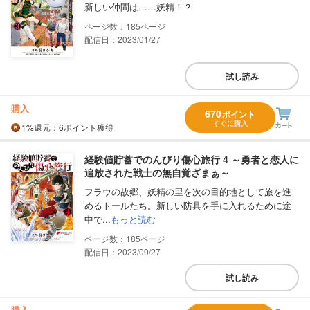
新しい仲間は……妖精！？
185
配信日：2023/01/27
試し読み
購入
670
ポイント
すぐに購入
1%
還元
：6ポイント獲得
経験値貯蓄でのんびり傷心旅行 4 ～勇者と恋人に
追放された戦士の無自覚ざまぁ～
フラウの故郷、妖精の里を次の目的地として旅を進
めるトールたち。新しい防具を手に入れるために途
中で...
もっと読む
185
配信日：2023/09/27
試し読み
購入