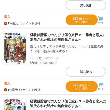
試し読み
購入
670
ポイント
すぐに購入
1%
還元
：6ポイント獲得
経験値貯蓄でのんびり傷心旅行 2 ～勇者と恋人に
追放された戦士の無自覚ざまぁ～
囚われたマリアンヌを救うため、トールは魔族の巣
くう地下遺跡へ突入する！
201
配信日：2022/05/27
試し読み
購入
670
ポイント
すぐに購入
1%
還元
：6ポイント獲得
経験値貯蓄でのんびり傷心旅行 3 ～勇者と恋人に
追放された戦士の無自覚ざまぁ～