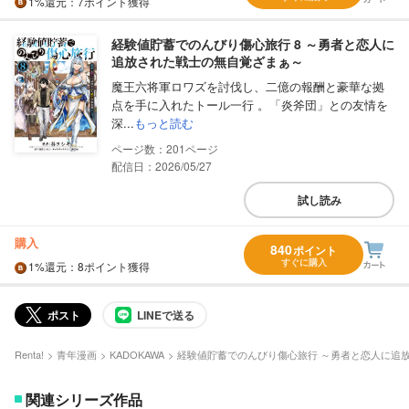
1%
還元
：7ポイント獲得
経験値貯蓄でのんびり傷心旅行 8 ～勇者と恋人に
追放された戦士の無自覚ざまぁ～
魔王六将軍ロワズを討伐し、二億の報酬と豪華な拠
点を手に入れたトール一行 。「炎斧団」との友情を
深...
もっと読む
201
配信日：2026/05/27
試し読み
購入
840
ポイント
すぐに購入
1%
還元
：8ポイント獲得
ポスト
LINEで送る
Renta!
青年漫画
KADOKAWA
経験値貯蓄でのんびり傷心旅行 ～勇者と恋人に追
関連シリーズ作品