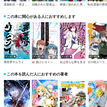
貴族転生 ～恵まれた生まれから最強の力を得る～【デジタル版限定特典付き】
召喚された賢者は異世界を往く ～最強なのは不要在庫のアイテムでした～
神達に拾われた男【デジタル版限定特典付き】
この本に関心がある人におすすめします
マンガ｜巻
マンガ｜話
マンガ｜巻
マンガ｜巻
異世界サムライ
負けヒロインを勝たせたい！！（話売り）
女は淫らな夢を見る
この本を読んだ人におすすめの著者