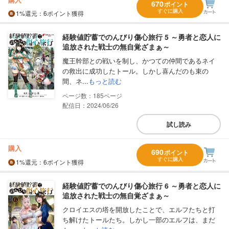
670
ポイント
すぐに購入
1%
還元
：6ポイント獲得
経験値貯蓄でのんびり傷心旅行 5 ～勇者と恋人に
追放された戦士の無自覚ざまぁ～
魔王幹部との戦いを制し、かつての仲間であるネイ
の救出に成功したトール。しかし喜んだのも束の
間、ネ...
もっと読む
185
配信日：2024/06/26
試し読み
購入
690
ポイント
すぐに購入
1%
還元
：6ポイント獲得
経験値貯蓄でのんびり傷心旅行 6 ～勇者と恋人に
追放された戦士の無自覚ざまぁ～
クロイエスの塔を開放したことで、エルフたちと打
ち解けたトールたち。しかし一部のエルフは、まだ