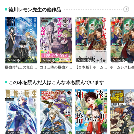
徳川レモン先生の他作品
ノベル｜巻
ノベル｜巻
ノベル｜巻
ノベル｜巻
最強付与士の無自覚ハーレム冒険譚
コミュ障の最強アサシンは友達が欲しい～友人候補はなぜか全員最強スペックの美少女でした～【SS付き】
【合本版】ホームレス転生
ホームレス転
この本を読んだ人はこんな本も読んでいます
マンガ｜巻
マンガ｜巻
マンガ｜巻
マンガ｜巻