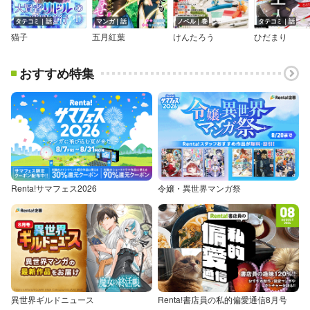
タテコミ｜話
マンガ｜話
ノベル｜巻
タテコミ｜話
猫子
五月紅葉
けんたろう
ひだまり
おすすめ特集
Renta!サマフェス2026
令嬢・異世界マンガ祭
異世界ギルドニュース
Renta!書店員の私的偏愛通信8月号