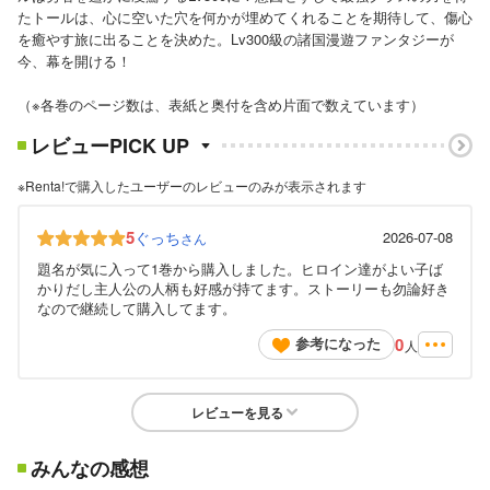
たトールは、心に空いた穴を何かが埋めてくれることを期待して、傷心
を癒やす旅に出ることを決めた。Lv300級の諸国漫遊ファンタジーが
今、幕を開ける！
（※各巻のページ数は、表紙と奥付を含め片面で数えています）
レビューPICK UP
※Renta!で購入したユーザーのレビューのみが表示されます
5
ぐっち
2026-07-08
さん
題名が気に入って1巻から購入しました。ヒロイン達がよい子ば
かりだし主人公の人柄も好感が持てます。ストーリーも勿論好き
なので継続して購入してます。
0
参考になった
人
レビューを見る
みんなの感想