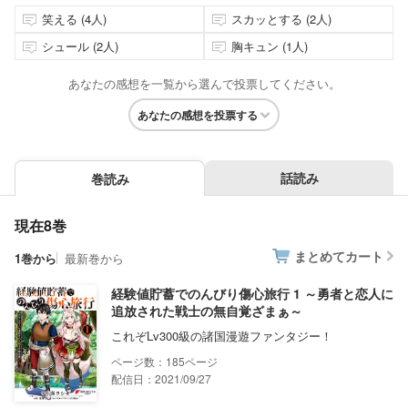
笑える (4人)
スカッとする (2人)
シュール (2人)
胸キュン (1人)
あなたの感想を一覧から選んで投票してください。
あなたの感想を投票する
話読み
巻読み
現在8巻
まとめてカート
1巻から
最新巻から
経験値貯蓄でのんびり傷心旅行 1 ～勇者と恋人に
追放された戦士の無自覚ざまぁ～
これぞLv300級の諸国漫遊ファンタジー！
185
配信日：2021/09/27