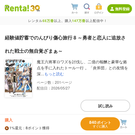
無料登録
レンタル
55万冊
以上、購入
147万冊
以上配信中！
経験値貯蓄でのんびり傷心旅行 8 ～勇者と恋人に追放さ
れた戦士の無自覚ざまぁ～
魔王六将軍ロワズを討伐し、二億の報酬と豪華な拠
点を手に入れたトール一行 。「炎斧団」との友情を
深...
もっと読む
201
配信日：2026/05/27
試し読み
購入
840
ポイント
すぐに購入
1%
還元
：8ポイント獲得