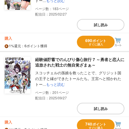
トー...
もっと読む
183
配信日：2025/02/27
試し読み
購入
690
ポイント
すぐに購入
1%
還元
：6ポイント獲得
経験値貯蓄でのんびり傷心旅行 7 ～勇者と恋人に
追放された戦士の無自覚ざまぁ～
スコッチェルの孫娘を救ったことで、グリジット国
の王子と縁ができたトールたち。王宮へと招かれた
トー...
もっと読む
201
配信日：2025/09/27
試し読み
購入
740
ポイント
すぐに購入