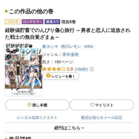
この作品の他の巻
現在8巻
経験値貯蓄でのんびり傷心旅行 ～勇者と恋人に追放され
た戦士の無自覚ざまぁ～
奏ヨシキ
徳川レモン
riritto
ジャンル：
青年漫画
長さ：
185ページ
3.9
(150件)
レビューを書く
推し本棚
マイリスト
レンタル追加リクエスト
配信お知らせメール設定
続刊はこちら