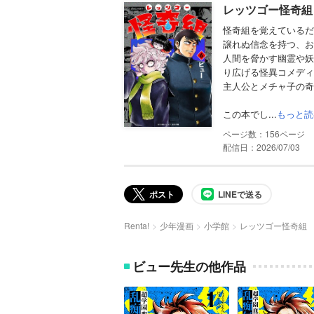
レッツゴー怪奇組 
怪奇組を覚えているだ
譲れぬ信念を持つ、お
人間を脅かす幽霊や妖
り広げる怪異コメディ
主人公とメチャ子の奇
この本でし...
もっと読
156
配信日：2026/07/03
ポスト
LINEで送る
Renta!
少年漫画
小学館
レッツゴー怪奇組
ビュー先生の他作品