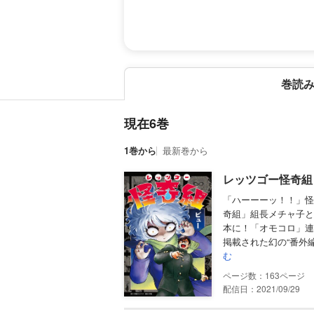
巻読
現在6巻
1巻から
最新巻から
レッツゴー怪奇組 
「ハーーーッ！！」怪
奇組」組長メチャ子と
本に！「オモコロ」連
掲載された幻の“番外編
む
163
配信日：2021/09/29