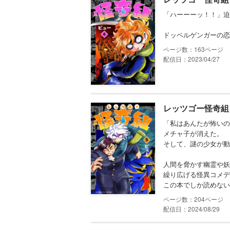
「ハーーーッ！！」迫
ドッペルゲンガーの恋
163
配信日：2023/04/27
レッツゴー怪奇組 
「私はあんたが怖いの
メチャ子が消えた。
そして、謎の少女が動
人間を脅かす幽霊や妖
繰り広げる怪異コメデ
この本でしか読めない
204
配信日：2024/08/29