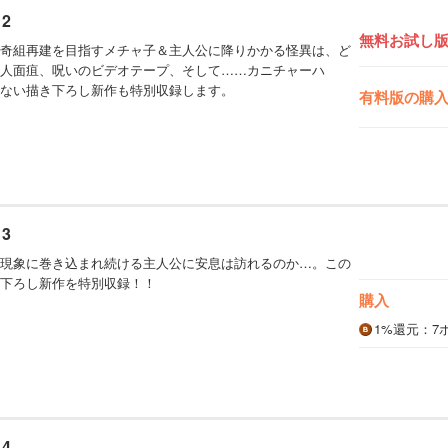
2
無料お試し
奇組再建を目指すメチャ子＆主人公に降りかかる怪異は、ど
人面疽、呪いのビデオテープ、そして……カニチャーハ
ない描き下ろし新作も特別収録します。
有料版の購
3
現象に巻き込まれ続ける主人公に安息は訪れるのか…。この
下ろし新作を特別収録！！
購入
1%
還元
：7
4