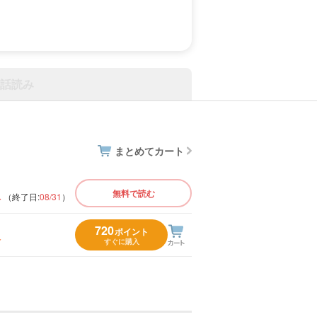
話読み
まとめてカート
版
無料で読む
（終了日:
08/31
）
720
ポイント
入
すぐに購入