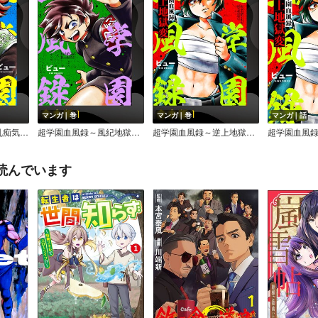
マンガ｜巻
マンガ｜巻
マンガ｜話
【合本版】
超学園血風録～風紀地獄変～【合本版】
超学園血風録～逆上地獄変～【合本版】
読んでいます