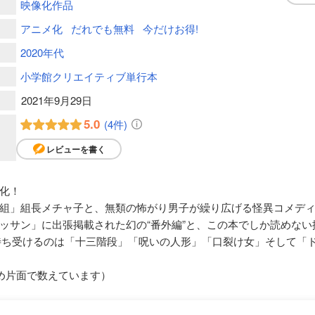
映像化作品
アニメ化
だれでも無料
今だけお得!
2020年代
小学館クリエイティブ単行本
2021年9月29日
5.0
(4件)
レビューを書く
化！
組」組長メチャ子と、無類の怖がり男子が繰り広げる怪異コメデ
ッサン」に出張掲載された幻の“番外編”と、この本でしか読めな
を待ち受けるのは「十三階段」「呪いの人形」「口裂け女」そして「
め片面で数えています）