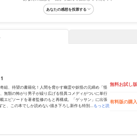
あなたの感想を投票する
み
1
無料お試し
奇組、待望の書籍化！人間を脅かす幽霊や妖怪の元締め「怪
、無類の怖がり男子が繰り広げる怪異コメディがついに単行
載エピソードを著者監修のもと再構成。「ゲッサン」に出張
有料版の購
”と、この本でしか読めない描き下ろし新作も特別...
もっと読