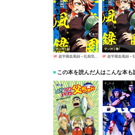
マンガ｜話
マンガ｜巻
超学園血風録～乱痴気地獄変～
超学園血風録～乱痴気地獄変～
この本を読んだ人はこんな本も