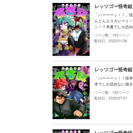
レッツゴー怪奇組 
「ハーーーッ！！」怪
んどんエスカレート！
ン！？本書でしか読め
163
配信日：2022/01/28
レッツゴー怪奇組 
「ハーーーッ！！怪奇
本でしか読めない描き
163
配信日：2022/07/27
レッツゴー怪奇組 