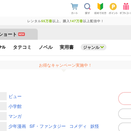
レンタル
55万冊
以上、購入
147万冊
以上配信中！
ショート
NEW
タテコミ
ノベル
実用書
ジャンル
お得なキャンペーン実施中！
ビュー
小学館
マンガ
少年漫画
SF・ファンタジー
コメディ
妖怪