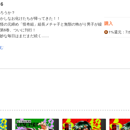
6
ろうか？
かしなお化けたちが帰ってきた！！
購入
怪の元締め「怪奇組」組長メチャ子と無類の怖がり男子が繰
第6巻、ついに刊行！
1%
還元
：7
妙な毎日はまだまだ続く……
む