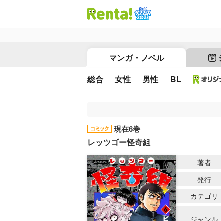
マンガ・ノベル
総合
女性
男性
BL
現在6巻
レッツゴー怪奇組
著者
発行
カテゴリ
ジャンル