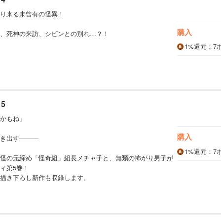
り来る未曾有の怪異！
購入
、死神の来訪、シビンとの別れ…？！
1%
還元
：7
5
かもね」
購入
き出す―――
1%
還元
：7
怪の元締め「怪奇組」組長メチャ子と、無類の怖がり男子が
ィ第5巻！
描き下ろし新作も収録します。