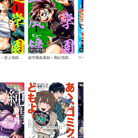
マンガ｜話
マンガ｜巻
マン
超学園血風録～逆上地獄変～
超学園血風録～風紀地獄変～
スーパー不向きくん