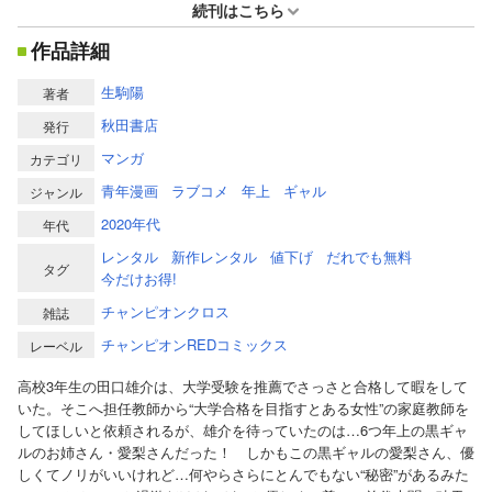
続刊はこちら
作品詳細
生駒陽
著者
秋田書店
発行
マンガ
カテゴリ
青年漫画
ラブコメ
年上
ギャル
ジャンル
2020年代
年代
レンタル
新作レンタル
値下げ
だれでも無料
タグ
今だけお得!
チャンピオンクロス
雑誌
チャンピオンREDコミックス
レーベル
高校3年生の田口雄介は、大学受験を推薦でさっさと合格して暇をして
いた。そこへ担任教師から“大学合格を目指すとある女性”の家庭教師を
してほしいと依頼されるが、雄介を待っていたのは…6つ年上の黒ギャ
ルのお姉さん・愛梨さんだった！ しかもこの黒ギャルの愛梨さん、優
しくてノリがいいけれど…何やらさらにとんでもない“秘密”があるみた