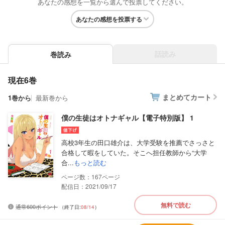
あなたの感想を一覧から選んで投票してください。
あなたの感想を投票する
話読み
巻読み
現在6巻
まとめてカート
1巻から
最新巻から
僕の生徒はオトナギャル【電子特別版】 1
高校3年生の田口雄介は、大学受験を推薦でさっさと
合格して暇をしていた。そこへ担任教師から“大学
合...
もっと読む
167
配信日：2021/09/17
無料で読む
通常600ポイント
（終了日:
08/14
）