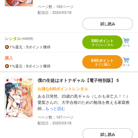
183
配信日：2024/03/18
試し読み
レンタル
(48時間)
580
ポイント
すぐにレンタル
1%
還元
：5ポイント獲得
購入
640
ポイント
すぐに購入
1%
還元
：6ポイント獲得
僕の生徒はオトナギャル【電子特別版】 5
お得な640ポイントレンタル
ある日突然、23歳の黒ギャル（しかも未亡人！！）
愛梨さんの、大学合格のための勉強を教える家庭教
師...
もっと読む
167
配信日：2025/03/18
試し読み