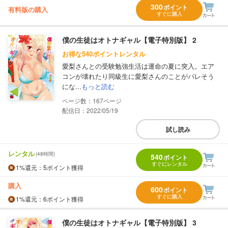
300
ポイント
有料版の購入
すぐに購入
僕の生徒はオトナギャル【電子特別版】 2
お得な540ポイントレンタル
愛梨さんとの受験勉強生活は運命の夏に突入。エア
コンが壊れたり同級生に愛梨さんのことがバレそう
にな...
もっと読む
167
配信日：2022/05/19
試し読み
レンタル
(48時間)
540
ポイント
すぐにレンタル
1%
還元
：5ポイント獲得
購入
600
ポイント
すぐに購入
1%
還元
：6ポイント獲得
僕の生徒はオトナギャル【電子特別版】 3