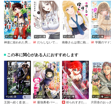
マンガ｜巻
マンガ｜巻
マンガ｜巻
マンガ｜巻
神達に拾われた男【デジタル版限定特典付き】
だらしないです 堀田先生！
南條さんは僕に抱かれたい【デジタル版限定特典付き】
学園のマドンナの渡辺さんが、なぜか毎週予定を聞いてくる＠COMIC【電子書籍限定描き下ろしイラ
この本に関心がある人におすすめします
マンガ｜話
マンガ｜話
マンガ｜巻
マンガ｜巻
王国へ続く道 奴隷剣士の成り上がり英雄譚【分冊版】
最強勇者パーティーは愛が知りたい【単話版】
祈られすぎた氷河期世代は軍神に転生し復讐の刃を振り下ろす（合本版）