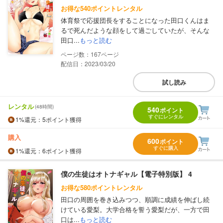
お得な540ポイントレンタル
体育祭で応援団長をすることになった田口くんはま
るで死んだような顔をして過ごしていたが、そんな
田口...
もっと読む
167
配信日：2023/03/20
試し読み
レンタル
(48時間)
540
ポイント
すぐにレンタル
1%
還元
：5ポイント獲得
購入
600
ポイント
すぐに購入
1%
還元
：6ポイント獲得
僕の生徒はオトナギャル【電子特別版】 4
お得な580ポイントレンタル
田口の周囲を巻き込みつつ、順調に成績を伸ばし続
けている愛梨。大学合格を誓う愛梨だが、一方で田
口は...
もっと読む