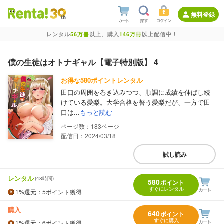
無料登録
レンタル
56万冊
以上、購入
146万冊
以上配信中！
僕の生徒はオトナギャル【電子特別版】 4
お得な580ポイントレンタル
田口の周囲を巻き込みつつ、順調に成績を伸ばし続
けている愛梨。大学合格を誓う愛梨だが、一方で田
口は...
もっと読む
183
配信日：2024/03/18
試し読み
レンタル
(48時間)
580
ポイント
すぐにレンタル
1%
還元
：5ポイント獲得
購入
640
ポイント
すぐに購入
1%
還元
：6ポイント獲得