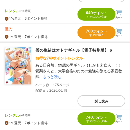
レンタル
(48時間)
640
ポイント
すぐにレンタル
1%
還元
：6ポイント獲得
購入
700
ポイント
すぐに購入
1%
還元
：7ポイント獲得
僕の生徒はオトナギャル【電子特別版】 6
お得な740ポイントレンタル
ある日突然、23歳の黒ギャル（しかも未亡人！！）
愛梨さんと、大学合格のための勉強を教える家庭教
師...
もっと読む
175
配信日：2026/06/19
試し読み
レンタル
(48時間)
740
ポイント
すぐにレンタル
1%
還元
：7ポイント獲得