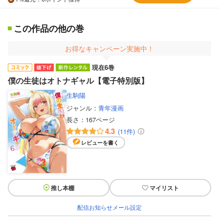
この作品の他の巻
お得なキャンペーン実施中！
現在6巻
僕の生徒はオトナギャル【電子特別版】
生駒陽
ジャンル：
青年漫画
長さ：
167ページ
4.3
(11件)
レビューを書く
推し本棚
マイリスト
配信お知らせメール設定