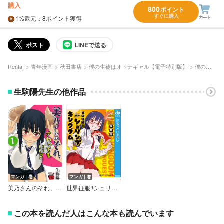
購入
800
ポイント
すぐに購入
1%
還元
：8ポイント獲得
ポスト
LINEで送る
Renta!
青年漫画
秋田書店
僕の生徒はオトナギャル【電子特別版】
僕の生徒はオトナギャル【電子特別版】 4
生駒陽先生の他作品
マンガ｜巻
マンガ｜巻
美乃さんのそれ、さわってもいい？【電子特別版】
世界征服!!シュリンプキングダム
この本を読んだ人はこんな本も読んでいます