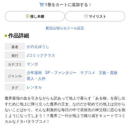
1巻をカートに追加する
推し本棚
マイリスト
配信お知らせメール設定
作品詳細
かのえゆうし
著者
Jコミックテラス
発行
マンガ
カテゴリ
少年漫画
SF・ファンタジー
ラブコメ
王族・貴族
ジャンル
亜人・人外
レンタル
タグ
魔界最強の血を引きながらも訳あって地上で暮らす「ある物」を探し出
すために地上に降り立った魔界の王女、なのだが初めての地上は分から
ないことばかり。そんな刺激的な毎日の中で居候先の神父様に恋心を抱
くようになってしまう！？魔界ご一行が地上で織り成すキュートでコミ
カルなドタバタラブコメ！