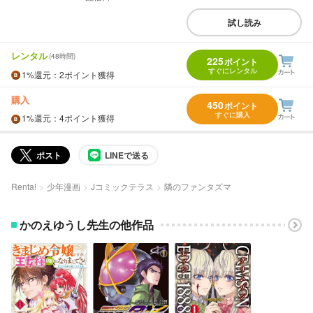
試し読み
レンタル
(48時間)
225
ポイント
すぐにレンタル
1%
還元
：2ポイント獲得
購入
450
ポイント
すぐに購入
1%
還元
：4ポイント獲得
ポスト
LINEで送る
Renta!
少年漫画
Jコミックテラス
隣のファンタズマ
かのえゆうし先生の他作品