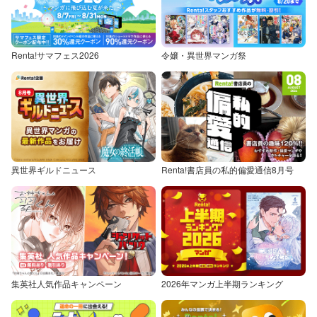
Renta!サマフェス2026
令嬢・異世界マンガ祭
異世界ギルドニュース
Renta!書店員の私的偏愛通信8月号
集英社人気作品キャンペーン
2026年マンガ上半期ランキング