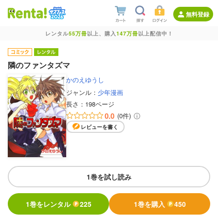
無料登録
レンタル
55万冊
以上、購入
147万冊
以上配信中！
隣のファンタズマ
かのえゆうし
ジャンル：
少年漫画
長さ：
198ページ
0.0
(0件)
レビューを書く
1巻を試し読み
1巻をレンタル
225
1巻を購入
450