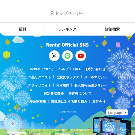
トップページへ
新刊
ランキング
詳細検索
Renta!について
ヘルプ
Q&A
お問い合わせ
作品リクエスト
ご意見ボックス
メールマガジン
アフィリエイト
利用規約
個人情報保護ポリシー
特定商取引法
著作権について
漫画家募集
海賊版に対する取り組み
運営会社
© PAPYLESS
ABJマークは、この電子書店・電子書籍配信サービスが、著作権者からコンテン
ツ使用許諾を得た正規版配信サービスであることを示す登録商標（登録番号 第