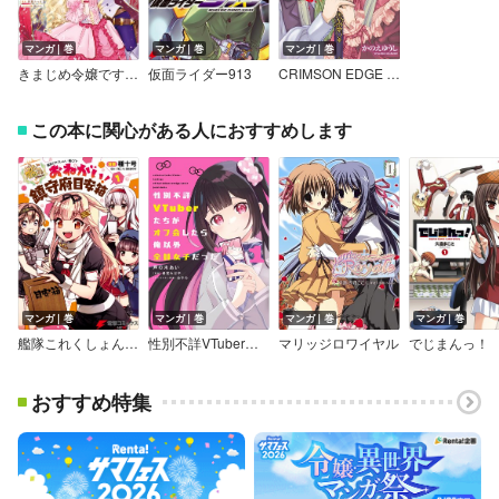
マンガ｜巻
マンガ｜巻
マンガ｜巻
きまじめ令嬢ですが、王女様（仮）になりまして！？ 訳アリ花嫁の憂うつな災難
仮面ライダー913
CRIMSON EDGE 1888
この本に関心がある人におすすめします
マンガ｜巻
マンガ｜巻
マンガ｜巻
マンガ｜巻
艦隊これくしょん －艦これ－ おねがい！鎮守府目安箱
性別不詳VTuberたちがオフ会したら俺以外全員女子だった
マリッジロワイヤル
でじまんっ！
おすすめ特集