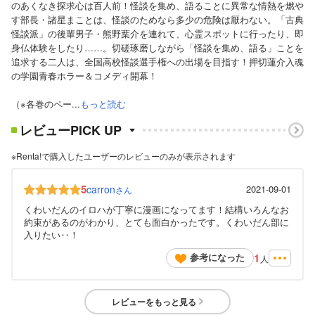
のあくなき探求心は百人前！怪談を集め、語ることに異常な情熱を燃や
す部長・諸星まことは、怪談のためなら多少の危険は厭わない。「古典
怪談派」の後輩男子・熊野葉介を連れて、心霊スポットに行ったり、即
身仏体験をしたり……。切磋琢磨しながら「怪談を集め、語る」ことを
追求する二人は、全国高校怪談選手権への出場を目指す！押切蓮介入魂
の学園青春ホラー＆コメディ開幕！
（※各巻のペー...
もっと読む
レビューPICK UP
※Renta!で購入したユーザーのレビューのみが表示されます
5
carron
2021-09-01
さん
くわいだんのイロハが丁寧に漫画になってます！結構いろんなお
約束があるのがわかり、とても面白かったです。くわいだん部に
入りたい‥！
1
参考になった
人
レビューをもっと見る