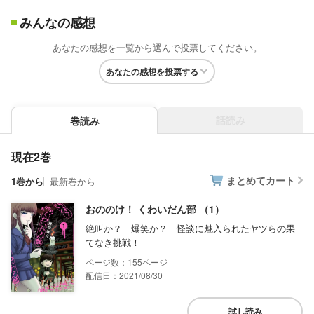
みんなの感想
あなたの感想を一覧から選んで投票してください。
あなたの感想を投票する
話読み
巻読み
現在2巻
まとめてカート
1巻から
最新巻から
おののけ！ くわいだん部 （1）
絶叫か？ 爆笑か？ 怪談に魅入られたヤツらの果
てなき挑戦！
155
配信日：2021/08/30
試し読み