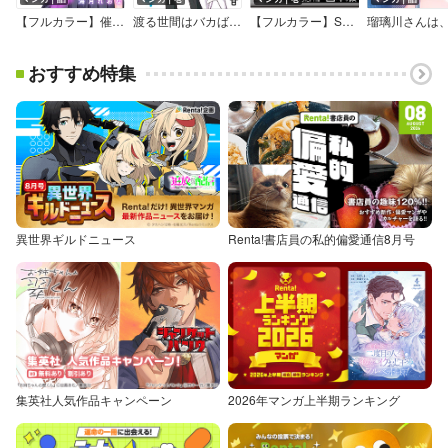
【フルカラー】催芽さんは催眠アプられたい
渡る世間はバカばかり
【フルカラー】SPOOKY TOKYO《合本版》
おすすめ特集
異世界ギルドニュース
Renta!書店員の私的偏愛通信8月号
集英社人気作品キャンペーン
2026年マンガ上半期ランキング