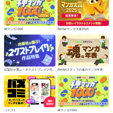
神マンガ1000
Renta!マンガ大賞2025
出版社が選ぶ！ネクストブレイク作品特集
Renta!スタッフの魂のマンガ年表
バズコミ
神マンガ1000