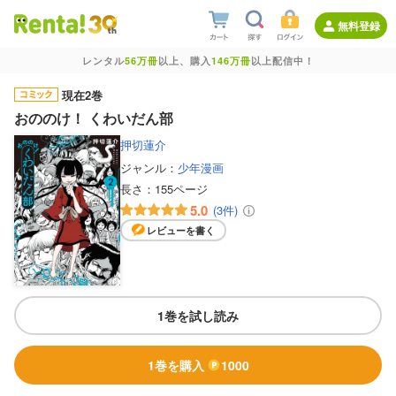
無料登録
レンタル
56万冊
以上、購入
146万冊
以上配信中！
現在2巻
おののけ！ くわいだん部
押切蓮介
ジャンル：
少年漫画
長さ：
155ページ
5.0
(3件)
レビューを書く
1巻を試し読み
1巻を購入
1000