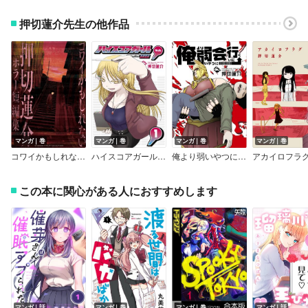
押切蓮介先生の他作品
マンガ｜巻
マンガ｜巻
マンガ｜巻
マンガ｜巻
コワイかもしれない 押切蓮介ホラー短編集
ハイスコアガール DASH【デジタル版限定特典付き】
俺より弱いやつに会いに行く【デジタル版限定特典付き】
アカイロフラ
この本に関心がある人におすすめします
マンガ｜話
マンガ｜巻
マンガ｜巻
マンガ｜話