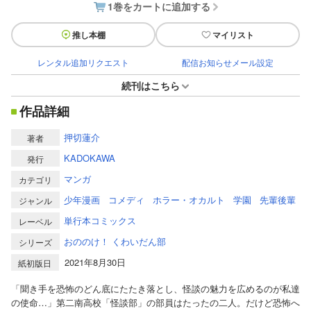
1巻をカートに追加する
推し本棚
マイリスト
レンタル追加リクエスト
配信お知らせメール設定
続刊はこちら
作品詳細
押切蓮介
著者
KADOKAWA
発行
マンガ
カテゴリ
少年漫画
コメディ
ホラー・オカルト
学園
先輩後輩
ジャンル
単行本コミックス
レーベル
おののけ！ くわいだん部
シリーズ
2021年8月30日
紙初版日
「聞き手を恐怖のどん底にたたき落とし、怪談の魅力を広めるのが私達
の使命…」第二南高校「怪談部」の部員はたったの二人。だけど恐怖へ