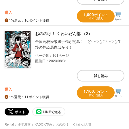
購入
1,000
ポイント
すぐに購入
1%
還元
：10ポイント獲得
おののけ！ くわいだん部 （2）
全国高校怪談選手権が開幕！ どいつもこいつも生
粋の怪談馬鹿ばかり！
161
配信日：2023/08/31
試し読み
購入
1,100
ポイント
すぐに購入
1%
還元
：11ポイント獲得
ポスト
LINEで送る
Renta!
少年漫画
KADOKAWA
おののけ！ くわいだん部