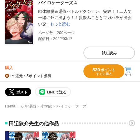
バイロケーターズ 4
幽体離脱＆憑依バトルアクション、完結！！二人で
一緒に外に出よう！！貴媛みこととマガハラが出会
い交...
もっと読む
200
配信日：2022/03/17
試し読み
購入
530
ポイント
すぐに購入
1%
還元
：5ポイント獲得
ポスト
LINEで送る
Renta!
少年漫画
小学館
バイロケーターズ
田辺狭介先生の他作品