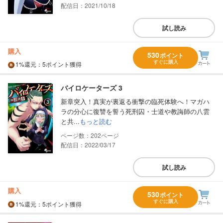
配信日：2021/10/18
試し読み
購入
530
ポイント
すぐに購入
1%
還元
：5ポイント獲得
バイロケーターズ 3
新章突入！真実が裏返る衝撃の臨死体験へ！マガハ
ラの分心に復讐を誓う死刑囚・士道や教誨師の八雲
と共...
もっと読む
202
配信日：2022/03/17
試し読み
購入
530
ポイント
すぐに購入
1%
還元
：5ポイント獲得