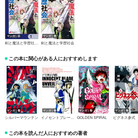
マンガ｜話
マンガ｜巻
剣と魔法と学歴社会【分冊版】
剣と魔法と学歴社会
この本に関心がある人におすすめします
マンガ｜巻
マンガ｜巻
マンガ｜巻
マンガ｜巻
シルバーマウンテン
イノセントブレード・アンヴェイル
GOLDEN SPIRAL
ビグネス参式
この本を読んだ人におすすめの著者