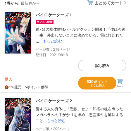
まとめてカート
1巻から
最新巻から
バイロケーターズ 1
弟×姉の幽体離脱バトルアクション開幕！「僕は今後
一生、外出しないことに決めている。雷に打たれた
こ...
もっと読む
218
配信日：2021/08/18
試し読み
購入
530
ポイント
すぐに購入
1%
還元
：5ポイント獲得
バイロケーターズ 2
愛する人の身体に「憑依」せよ！和椛の魂を奪った
マガハラへの手がかりを求め、悪霊事件を解決する
こと...
もっと読む
202