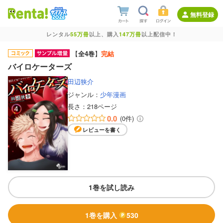
無料登録
レンタル
55万冊
以上、購入
147万冊
以上配信中！
【
全4巻
】
完結
バイロケーターズ
田辺狭介
ジャンル：
少年漫画
長さ：
218ページ
0.0
(0件)
レビューを書く
1巻を試し読み
1巻を購入
530