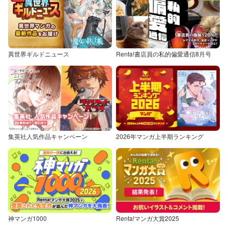
異世界ギルドニュース
Renta!書店員の私的偏愛通信8月号
集英社人気作品キャンペーン
2026年マンガ上半期ランキング
神マンガ1000
Renta!マンガ大賞2025