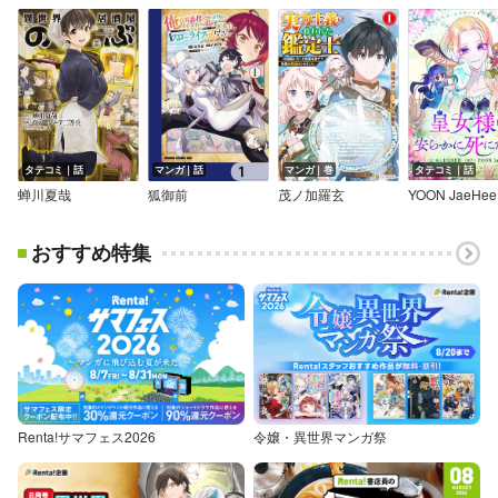
タテコミ｜話
マンガ｜話
マンガ｜巻
タテコミ｜話
蝉川夏哉
狐御前
茂ノ加羅玄
YOON JaeHee
おすすめ特集
Renta!サマフェス2026
令嬢・異世界マンガ祭