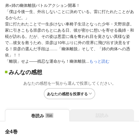
弟×姉の幽体離脱バトルアクション開幕！
「僕は今後一生、外出しないことに決めている。雷に打たれたことがあ
るからだ。」
雷に打たれたことで一生歩けない車椅子生活となった少年・天野崇彦。
家に引きこもる崇彦のもとにある日、彼が密かに想いを寄せる義姉・和
椛が訪れる。だが、その姿は悪霊に魂を奪われ目を覚さない異様な姿
で…彼女を救うため、崇彦は10年ぶりに外の世界に飛び出す決意をす
る！崇彦の選んだ手段は……「幽体離脱」そして、「姉の肉体への憑
依」！！
「離脱」せよ――残忍な運命から！幽体離脱...
もっと読む
みんなの感想
あなたの感想を一覧から選んで投票してください。
あなたの感想を投票する
話読み
巻読み
全4巻