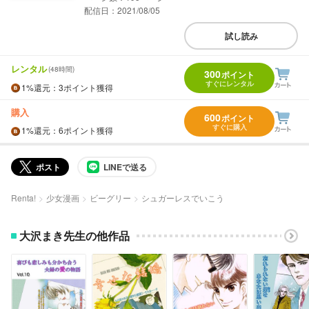
配信日：2021/08/05
試し読み
レンタル
(48時間)
300
ポイント
すぐにレンタル
1%
還元
：3ポイント獲得
購入
600
ポイント
すぐに購入
1%
還元
：6ポイント獲得
ポスト
LINEで送る
Renta!
少女漫画
ビーグリー
シュガーレスでいこう
大沢まき先生の他作品