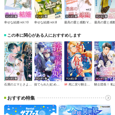
マンガ｜巻
マンガ｜巻
マンガ｜巻
マンガ｜巻
幸せな結婚 vol.10
幸せな結婚 vol.8
最高の愛と感動 Vol.2
この本に関心がある人におすすめします
マンガ｜巻
マンガ｜巻
マンガ｜話
マンガ｜話
石屑のエマとさよならの瞳
捨てられた妃 めでたく離縁が成立したので出ていったら、竜国の王太子からの溺愛が待っていました
死に戻り騎士団長は伯爵令嬢になりたい【分冊版】
おすすめ特集