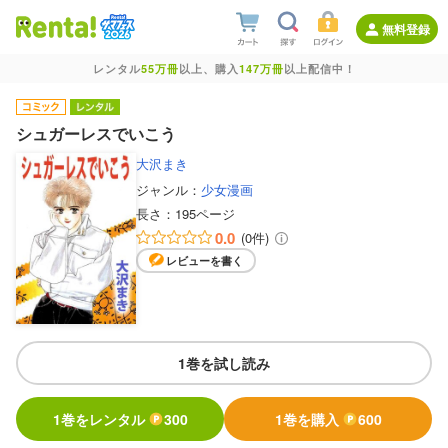
無料登録
レンタル
55万冊
以上、購入
147万冊
以上配信中！
シュガーレスでいこう
大沢まき
ジャンル：
少女漫画
長さ：
195ページ
0.0
(0件)
レビューを書く
1巻を試し読み
1巻をレンタル
300
1巻を購入
600