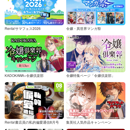
Renta!サマフェス2026
令嬢・異世界マンガ祭
KADOKAWA×令嬢倶楽部
令嬢特集ページ「令嬢倶楽部」
Renta!書店員の私的偏愛通信8月号
集英社人気作品キャンペーン