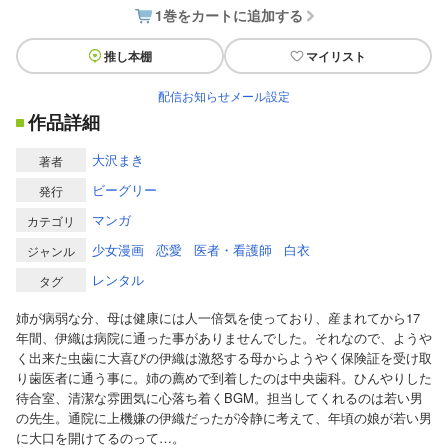
1巻をカートに追加する
推し本棚
マイリスト
配信お知らせメール設定
作品詳細
大沢まき
著者
ビーグリー
発行
マンガ
カテゴリ
少女漫画
恋愛
医者・看護師
白衣
ジャンル
レンタル
タグ
姉が病弱な分、母は健康には人一倍気を使っており、産まれてから17
年間、伊織は病院に通った事がありませんでした。それなので、ようや
く出来た虫歯に大喜びの伊織は激怒する母からようやく保険証を受け取
り歯医者に通う事に。姉の薦めで到着したのは中央歯科。ひんやりした
待合室、清潔な雰囲気に心落ち着くBGM。担当してくれるのは若い男
の先生。通院に上機嫌の伊織だったが冷静に考えて、年頃の娘が若い男
に大口を開けてるのって…。