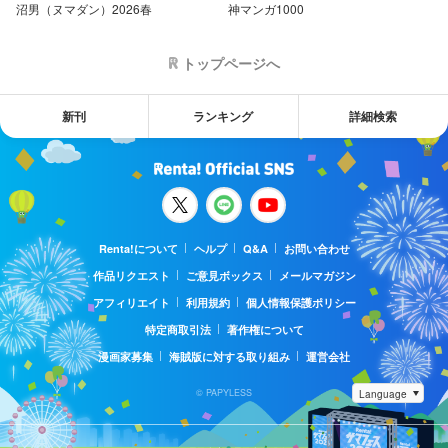
沼男（ヌマダン）2026春
神マンガ1000
トップページへ
新刊
ランキング
詳細検索
Renta!について
ヘルプ
Q&A
お問い合わせ
作品リクエスト
ご意見ボックス
メールマガジン
アフィリエイト
利用規約
個人情報保護ポリシー
特定商取引法
著作権について
漫画家募集
海賊版に対する取り組み
運営会社
© PAPYLESS