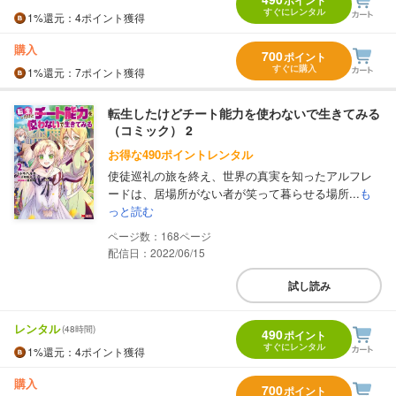
ポイント
すぐにレンタル
1%
還元
：4ポイント獲得
購入
700
ポイント
すぐに購入
1%
還元
：7ポイント獲得
転生したけどチート能力を使わないで生きてみる
（コミック） 2
お得な490ポイントレンタル
使徒巡礼の旅を終え、世界の真実を知ったアルフレ
ードは、居場所がない者が笑って暮らせる場所...
も
っと読む
168
配信日：2022/06/15
試し読み
レンタル
(48時間)
490
ポイント
すぐにレンタル
1%
還元
：4ポイント獲得
購入
700
ポイント