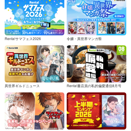
Renta!サマフェス2026
令嬢・異世界マンガ祭
異世界ギルドニュース
Renta!書店員の私的偏愛通信8月号