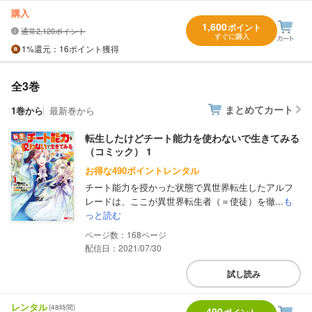
購入
1,600
ポイント
通常2,120ポイント
すぐに購入
1%
還元
：16ポイント獲得
全3巻
まとめてカート
1巻から
最新巻から
転生したけどチート能力を使わないで生きてみる
（コミック） 1
お得な490ポイントレンタル
チート能力を授かった状態で異世界転生したアルフ
レードは、ここが異世界転生者（＝使徒）を徹...
も
っと読む
168
配信日：2021/07/30
試し読み
レンタル
(48時間)
490