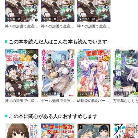
マンガ｜話
マンガ｜巻
タテコミ｜話
神々の加護で生産革命～異世界の片隅でまったりスローライフしてたら、なぜか多彩な人材が集まって最強国家ができてました～（コミック） 分冊版
神々の加護で生産革命～異世界の片隅でまったりスローライフしてたら、なぜか多彩な人材が集まって最強国家ができてました～（コミック）
神々の加護で生産革命～異世界の片隅でまったりスローライフしてたら、なぜか多彩な人材が集まって最強国家ができてました～（コミック）
この本を読んだ人はこんな本も読んでいます
マンガ｜巻
マンガ｜巻
マンガ｜巻
マンガ｜巻
神々の加護で生産革命～異世界の片隅でまったりスローライフしてたら、なぜか多彩な人材が集まって最強国家ができてました～（コミック）
ゲーム知識で最強に成ったモブ兵士は、真の実力を隠したい（コミック）
幼馴染のS級パーティーから追放された聖獣使い。万能支援魔法と仲間を増やして最強へ！
この本に関心がある人におすすめします