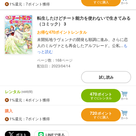
すぐに購入
1%
還元
：7ポイント獲得
転生したけどチート能力を使わないで生きてみる
（コミック） 3
お得な470ポイントレンタル
未開拓地ラヴェンナの開発も順調に進み、さらに恋
人のミルヴァとも再会したアルフレード。公私...
も
っと読む
168
配信日：2023/04/14
試し読み
レンタル
(48時間)
470
ポイント
すぐにレンタル
1%
還元
：4ポイント獲得
購入
720
ポイント
すぐに購入
1%
還元
：7ポイント獲得
ポスト
LINEで送る