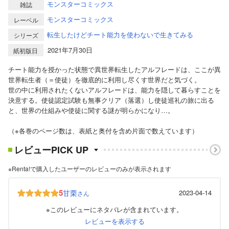
モンスターコミックス
雑誌
モンスターコミックス
レーベル
転生したけどチート能力を使わないで生きてみる
シリーズ
2021年7月30日
紙初版日
チート能力を授かった状態で異世界転生したアルフレードは、ここが異
世界転生者（＝使徒）を徹底的に利用し尽くす世界だと気づく。
世の中に利用されたくないアルフレードは、能力を隠して暮らすことを
決意する。使徒認定試験も無事クリア（落選）し使徒巡礼の旅に出る
と、世界の仕組みや使徒に関する謎が明らかになり…。
（※各巻のページ数は、表紙と奥付を含め片面で数えています）
レビューPICK UP
※Renta!で購入したユーザーのレビューのみが表示されます
5
甘栗
2023-04-14
さん
※このレビューにネタバレが含まれています。
レビューを表示する