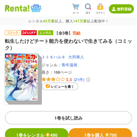
無料登録
レンタル
55万冊
以上、購入
147万冊
以上配信中！
【
全3巻
】
完結
転生したけどチート能力を使わないで生きてみる（コミッ
ク）
トトキハルキ
大邦将人
ジャンル：
青年漫画
長さ：
168ページ
3.4
(21件)
レビューを書く
1巻を試し読み
1巻をレンタル
490
1巻を購入
700