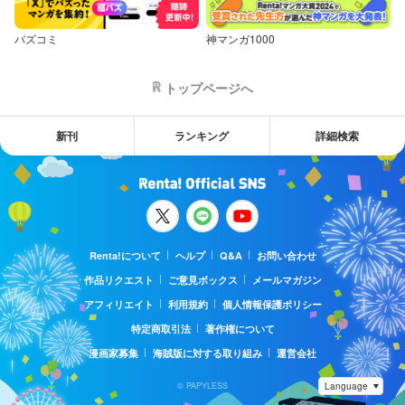
バズコミ
神マンガ1000
トップページへ
新刊
ランキング
詳細検索
Renta!について
ヘルプ
Q&A
お問い合わせ
作品リクエスト
ご意見ボックス
メールマガジン
アフィリエイト
利用規約
個人情報保護ポリシー
特定商取引法
著作権について
漫画家募集
海賊版に対する取り組み
運営会社
© PAPYLESS