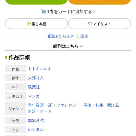
1巻をカートに追加する
推し本棚
マイリスト
配信お知らせメール設定
続刊はこちら
作品詳細
トトキハルキ
作画
大邦将人
原作
双葉社
発行
マンガ
カテゴリ
青年漫画
SF・ファンタジー
召喚・転生
西洋風
ジャンル
無双・チート
2020年代
年代
レンタル
タグ