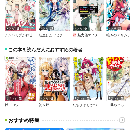
マンガ｜巻
マンガ｜話
マンガ｜巻
マンガ｜話
ナンパモブがお仕事です。～フラれに行ったらヒロインとの恋が始まった～（コミック）
転生したけどチート能力を使わないで生きてみる（コミック） 分冊版
魅力値マイナスの勇者が美少女モンスターにはモテモテだった件【電子限定特典ペーパー付き】
この本を読んだ人におすすめの著者
タテコミ｜話
マンガ｜巻
タテコミ｜話
タテコミ｜話
坂下コウ
茨木野
たぢまよしかづ
二世めぐる
おすすめ特集