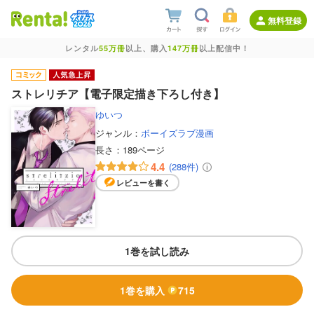
無料登録
レンタル
55万冊
以上、購入
147万冊
以上配信中！
ストレリチア【電子限定描き下ろし付き】
ゆいつ
ジャンル：
ボーイズラブ漫画
長さ：
189ページ
4.4
(288件)
レビューを書く
1巻を試し読み
1巻を購入
715