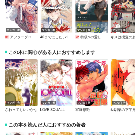
マンガ｜巻
マンガ｜巻
マンガ｜巻
マンガ｜巻
アフターグロウ【電子限定描き下ろし漫画付き】
40までにしたい10のこと【電子特別版】
特級αの愛したΩ【電子限定かきおろし付】
この本に関心がある人におすすめします
マンガ｜巻
マンガ｜巻
マンガ｜巻
マンガ｜巻
さわってもいいかな
LOVE SQUALL
家庭彩艶
幼馴染の下半
この本を読んだ人におすすめの著者