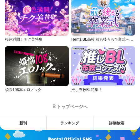
桜色満開！チク美特集
Renta!BL高校 前も後ろも卒業式～童貞・処女からの卒業アルバム～
煩悩108本エロノック
推し布教BL特集！
トップページへ
新刊
ランキング
詳細検索