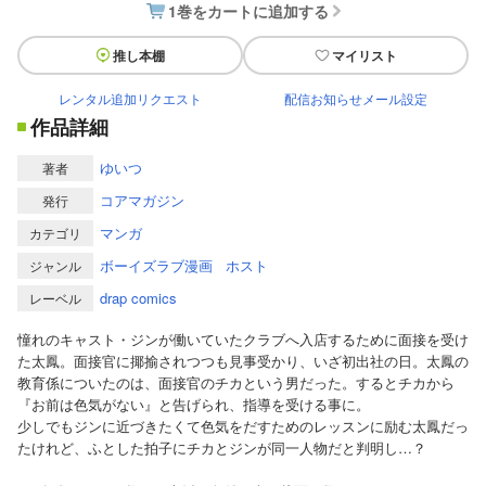
1巻をカートに追加する
推し本棚
マイリスト
レンタル追加リクエスト
配信お知らせメール設定
作品詳細
ゆいつ
著者
コアマガジン
発行
マンガ
カテゴリ
ボーイズラブ漫画
ホスト
ジャンル
drap comics
レーベル
憧れのキャスト・ジンが働いていたクラブへ入店するために面接を受け
た太鳳。面接官に揶揄されつつも見事受かり、いざ初出社の日。太鳳の
教育係についたのは、面接官のチカという男だった。するとチカから
『お前は色気がない』と告げられ、指導を受ける事に。
少しでもジンに近づきたくて色気をだすためのレッスンに励む太鳳だっ
たけれど、ふとした拍子にチカとジンが同一人物だと判明し…？