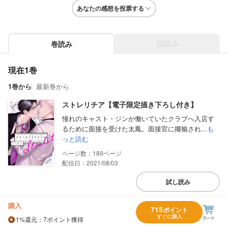
あなたの感想を投票する
話読み
巻読み
現在1巻
1巻から
最新巻から
ストレリチア【電子限定描き下ろし付き】
憧れのキャスト・ジンが働いていたクラブへ入店す
るために面接を受けた太鳳。面接官に揶揄され...
も
っと読む
189
配信日：2021/08/03
試し読み
購入
715
ポイント
すぐに購入
1%
還元
：7ポイント獲得