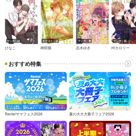
マンガ｜話
タテコミ｜話
マンガ｜巻
マンガ｜話
ひなこ
神田猫
志水ゆき
Hiカロリー
おすすめ特集
Renta!サマフェス2026
夏の大大大冊子フェア2026