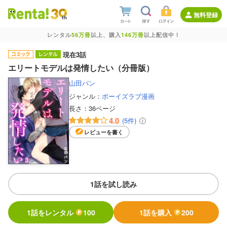
無料登録
レンタル
56万冊
以上、購入
146万冊
以上配信中！
現在3話
エリートモデルは発情したい（分冊版）
山田パン
ジャンル：
ボーイズラブ漫画
長さ：
36ページ
4.0
(5件)
レビューを書く
1話を試し読み
1話をレンタル
100
1話を購入
200