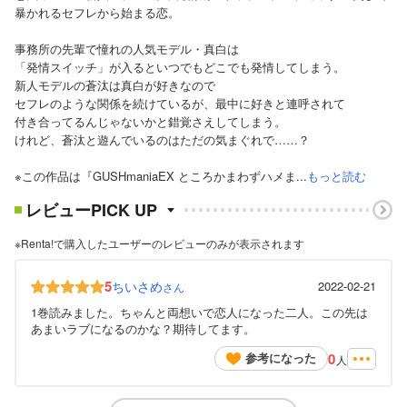
暴かれるセフレから始まる恋。
事務所の先輩で憧れの人気モデル・真白は
「発情スイッチ」が入るといつでもどこでも発情してしまう。
新人モデルの蒼汰は真白が好きなので
セフレのような関係を続けているが、最中に好きと連呼されて
付き合ってるんじゃないかと錯覚さえしてしまう。
けれど、蒼汰と遊んでいるのはただの気まぐれで……？
※この作品は『GUSHmaniaEX ところかまわずハメま...
もっと読む
レビューPICK UP
※Renta!で購入したユーザーのレビューのみが表示されます
5
ちいさめ
2022-02-21
さん
1巻読みました。ちゃんと両想いで恋人になった二人。この先は
あまいラブになるのかな？期待してます。
0
参考になった
人