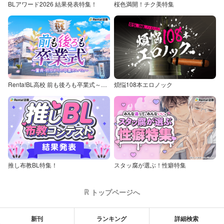
BLアワード2026 結果発表特集！
桜色満開！チク美特集
Renta!BL高校 前も後ろも卒業式～童貞・処女からの卒業アルバム～
煩悩108本エロノック
推し布教BL特集！
スタッ腐が選ぶ！性癖特集
トップページへ
新刊
ランキング
詳細検索