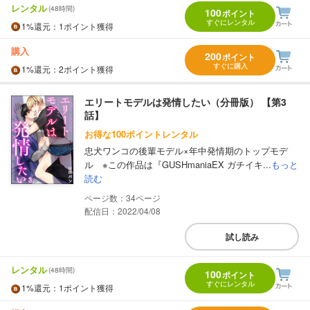
レンタル
(48時間)
100
ポイント
すぐにレンタル
1%
還元
：1ポイント獲得
購入
200
ポイント
すぐに購入
1%
還元
：2ポイント獲得
エリートモデルは発情したい（分冊版） 【第3
話】
お得な100ポイントレンタル
忠犬ワンコの後輩モデル×年中発情期のトップモデ
ル ※この作品は『GUSHmaniaEX ガチイキ...
もっと
読む
34
配信日：2022/04/08
試し読み
レンタル
(48時間)
100
ポイント
すぐにレンタル
1%
還元
：1ポイント獲得