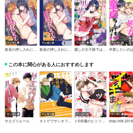
マンガ｜巻
マンガ｜話
マンガ｜巻
マンガ｜話
新居の押し入れに毎晩異世界から淫紋付きおじさんが来る
新居の押し入れに毎晩異世界から淫紋付きおじさんが来る【分冊版】
麗しの王子殿下は男装した画家令嬢を昼も夜もかわいがる vol.1～3
この本に関心がある人におすすめします
マンガ｜巻
マンガ｜話
マンガ｜話
マンガ｜巻
サエズリルール
ネトゲでサシオフした相手が人気俳優でした。（分冊版）
ドS俳優のヒミツの願望（分冊版）