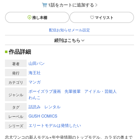
1話をカートに追加する
推し本棚
マイリスト
配信お知らせメール設定
続刊はこちら
作品詳細
山田パン
著者
海王社
発行
マンガ
カテゴリ
ボーイズラブ漫画
先輩後輩
アイドル・芸能人
ジャンル
わんこ
話読み
レンタル
タグ
GUSH COMICS
レーベル
エリートモデルは発情したい
シリーズ
忠犬ワンコの新人モデル×年中発情期のトップモデル、カラダの奥まで