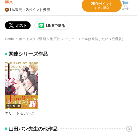
購入
200
ポイント
すぐに購入
1%
還元
：2ポイント獲得
ポスト
LINEで送る
Renta!
ボーイズラブ漫画
海王社
エリートモデルは発情したい（分冊版）
関連シリーズ作品
マンガ｜巻
エリートモデルは発情したい【電子限定かきおろし漫画付】
山田パン先生の他作品