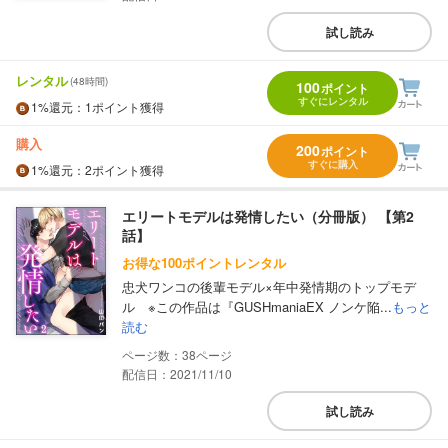
試し読み
レンタル
(48時間)
100
ポイント
すぐにレンタル
1%
還元
：1ポイント獲得
購入
200
ポイント
すぐに購入
1%
還元
：2ポイント獲得
エリートモデルは発情したい（分冊版） 【第2
話】
お得な100ポイントレンタル
忠犬ワンコの後輩モデル×年中発情期のトップモデ
ル ※この作品は『GUSHmaniaEX ノンケ陥...
もっと
読む
38
配信日：2021/11/10
試し読み