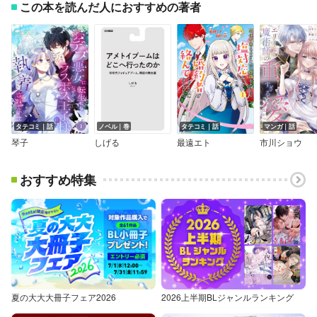
この本を読んだ人におすすめの著者
タテコミ｜話
ノベル｜巻
タテコミ｜話
マンガ｜話
琴子
しげる
最遠エト
市川ショウ
おすすめ特集
夏の大大大冊子フェア2026
2026上半期BLジャンルランキング