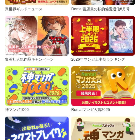
異世界ギルドニュース
Renta!書店員の私的偏愛通信8月号
集英社人気作品キャンペーン
2026年マンガ上半期ランキング
神マンガ1000
Renta!マンガ大賞2025