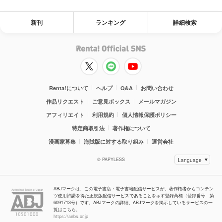
新刊
ランキング
詳細検索
Renta!について
ヘルプ
Q&A
お問い合わせ
作品リクエスト
ご意見ボックス
メールマガジン
アフィリエイト
利用規約
個人情報保護ポリシー
特定商取引法
著作権について
漫画家募集
海賊版に対する取り組み
運営会社
© PAPYLESS
ABJマークは、この電子書店・電子書籍配信サービスが、著作権者からコンテン
ツ使用許諾を得た正規版配信サービスであることを示す登録商標（登録番号 第
6091713号）です。ABJマークの詳細、ABJマークを掲示しているサービスの一
覧はこちら。
https://aebs.or.jp