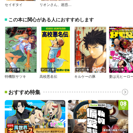
セイギタイ
リオンさん、迷惑です。
この本に関心がある人におすすめします
マンガ｜巻
マンガ｜巻
マンガ｜巻
マンガ｜巻
特機獣サツキ
高校悪名伝
キルケーの豚
妻は元ヒーロ
おすすめ特集