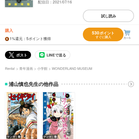
配信日：2021/07/16
試し読み
購入
530
ポイント
すぐに購入
1%
還元
：5ポイント獲得
ポスト
LINEで送る
Renta!
青年漫画
小学館
WONDERLAND MUSEUM
浦山慎也先生の他作品
マンガ｜巻
マンガ｜巻