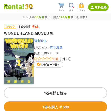
無料登録
レンタル
55万冊
以上、購入
147万冊
以上配信中！
【
全2巻
】
完結
WONDERLAND MUSEUM
浦山慎也
ジャンル：
青年漫画
長さ：
195ページ
0.0
(0件)
レビューを書く
1巻を試し読み
1巻を購入
530