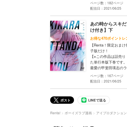
182
配信日：2021/06/25
あの時からスキだ
け付き】下
お得な470ポイントレ
【Renta！限定お
子版だけ！
【※この作品は話売り
た単行本版下巻です。
最愛の甲斐田瑛志のラ
167
配信日：2021/06/25
ポスト
LINEで送る
Renta!
ボーイズラブ漫画
アイプロダクション