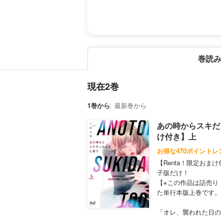
巻読
現在2巻
1巻から
最新巻から
あの時からスキだ
け付き】上
お得な470ポイントレ
【Renta！限定お
子版だけ！
【※この作品は話売り
た単行本版上巻です。
「オレ、襲われた日の