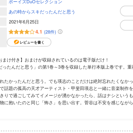
ボーイズDuOセレクション
あの時からスキだったんだと思う
2021年6月25日
4.1
(28件)
レビューを書く
定おまけ付き】おまけが収録されているのは電子版だけ！
だったんだと思う」の第1巻～3巻を収録した単行本版上巻です。
れたかったんだと思う。でも瑛志のことだけは絶対忘れたくなか
で話題の孤高の天才アーティスト・甲斐田瑛志と一緒に音楽制作
きりで過ごしてみてイメージが湧かなかったら、話はナシという
物に抱いたのと同じ「怖さ」を思い出す。菅谷は不安を感じなが