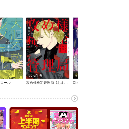
マンガ｜巻
マンガ｜巻
マン
ブコール
攻め様検定管理局【おまけ付き電子限定版】
Cherry★Nightで逢いましょう【合本版】
drap