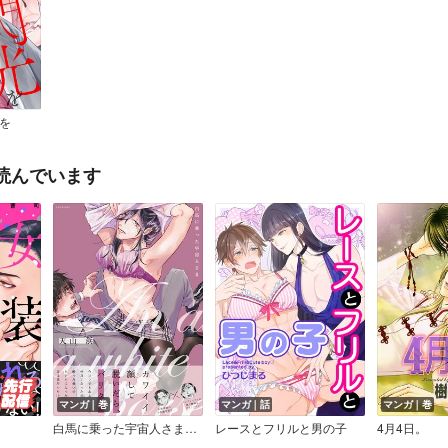
を
読んでいます
マンガ｜巻
マンガ｜話
マンガ｜巻
白馬に乗った宇宙人さま【電子限定描き下ろし付き】
レースとフリルと男の子
4月4日。