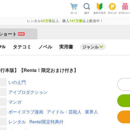
レンタル
55万冊
以上、購入
147万冊
以上配信中！
ショート
NEW
タテコミ
ノベル
実用書
ジャンル
本版】【Renta！限定おまけ付き】
いのえ門
アイプロダクション
マンガ
ボーイズラブ漫画
アイドル・芸能人
業界人
レンタル
Renta!限定特典付