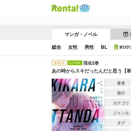
マンガ・ノベル
総合
女性
男性
BL
現在2巻
あの時からスキだったんだと思う【単行
著者
発行
カテゴリ
ジャンル
タグ