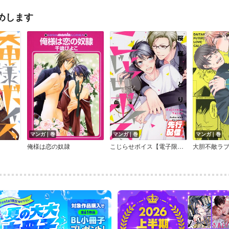
めします
マンガ｜巻
マンガ｜巻
マンガ｜巻
俺様は恋の奴隷
こじらせボイス【電子限定おまけ付き】
大胆不敵ラ