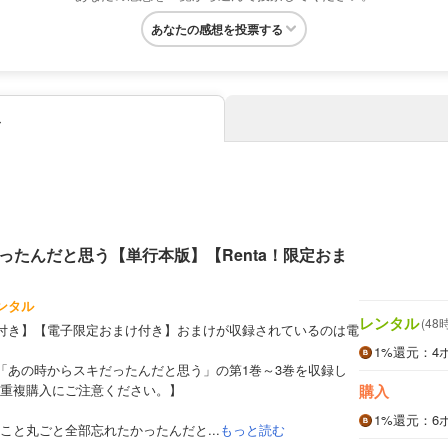
あなたの感想を投票する
み
ったんだと思う【単行本版】【Renta！限定おま
ンタル
レンタル
(48
まけ付き】【電子限定おまけ付き】おまけが収録されているのは電
1%
還元
：4
「あの時からスキだったんだと思う」の第1巻～3巻を収録し
重複購入にご注意ください。】
購入
1%
還元
：6
こと丸ごと全部忘れたかったんだと...
もっと読む