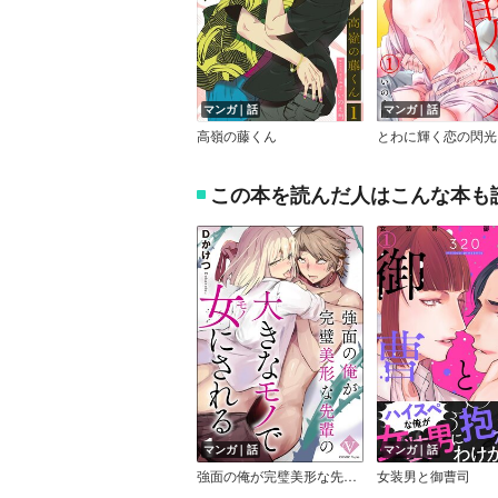
マンガ｜話
マンガ｜話
高嶺の藤くん
とわに輝く恋の閃光
この本を読んだ人はこんな本も
マンガ｜話
マンガ｜話
強面の俺が完璧美形な先輩の大きなモノで女にされる（分冊版）
女装男と御曹司