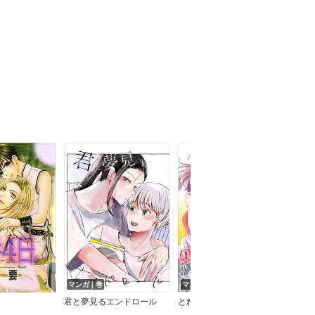
マンガ｜巻
マンガ｜話
マン
君と夢見るエンドロール
とわに輝く恋の閃光を
ピン