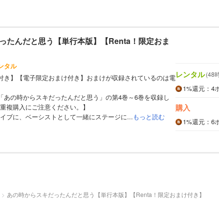
ったんだと思う【単行本版】【Renta！限定おま
ンタル
レンタル
(48
まけ付き】【電子限定おまけ付き】おまけが収録されているのは電
1%
還元
：4
「あの時からスキだったんだと思う」の第4巻～6巻を収録し
重複購入にご注意ください。】
購入
イブに、ベーシストとして一緒にステージに...
もっと読む
1%
還元
：6
あの時からスキだったんだと思う【単行本版】【Renta！限定おまけ付き】