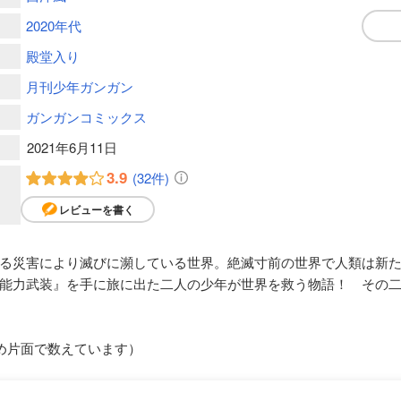
2020年代
殿堂入り
月刊少年ガンガン
ガンガンコミックス
2021年6月11日
3.9
(32件)
レビューを書く
る災害により滅びに瀕している世界。絶滅寸前の世界で人類は新
能力武装』を手に旅に出た二人の少年が世界を救う物語！ その
め片面で数えています）