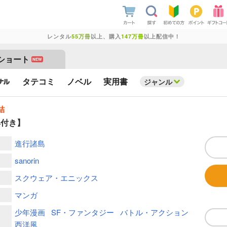
レンタル
55万冊
以上、購入
147万冊
以上配信中！
ショート
NEW
タテコミ
ノベル
実用書
ジャンル
結
典付き】
進行諸島
sanorin
スクウェア・エニックス
マンガ
少年漫画
SF・ファンタジー
バトル・アクション
西洋風