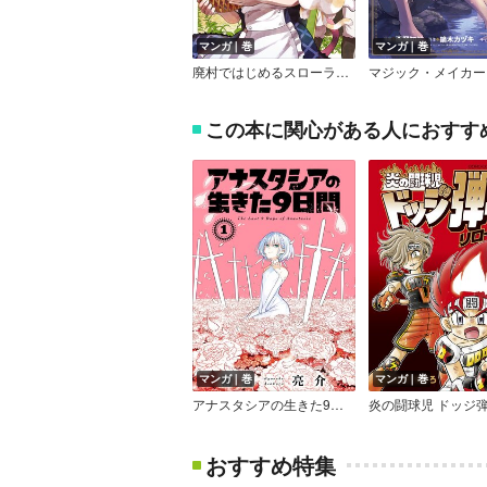
マンガ｜巻
マンガ｜巻
廃村ではじめるスローライフ ～前世知識と回復術を使ったらチートな宿屋ができちゃいました！～
この本に関心がある人におすす
マンガ｜巻
マンガ｜巻
アナスタシアの生きた9日間【デジタル版限定特典付き】
おすすめ特集