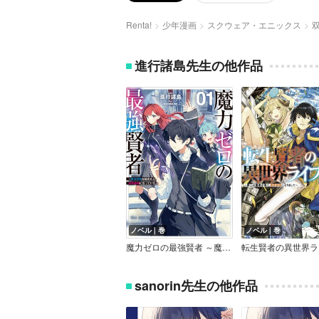
Renta!
少年漫画
スクウェア・エニックス
進行諸島先生の他作品
ノベル｜巻
ノベル｜巻
魔力ゼロの最強賢者 ～魔法理論を極めたら、世界最強になっていた～
転生賢者の異世界ラ
sanorin先生の他作品