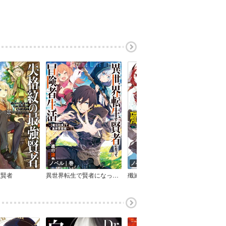
ノベル｜巻
ノベル｜巻
ノベ
強賢者
異世界転生で賢者になって冒険者生活
殲滅魔導の最強賢者