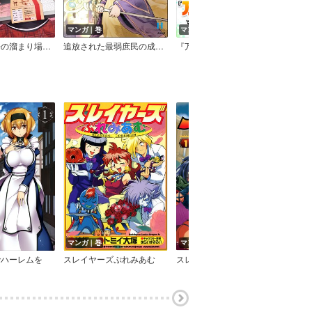
マンガ｜巻
マンガ｜巻
マン
俺ん家が女子の溜まり場になっている件
追放された最弱庶民の成り上がりハーレム！ 『不死身』のスキルで最強をめざし、見下したやつにざまぁします！
『万能漁師』スキルをもらってしまった俺、貞操逆転異世界に漂着したんだが
マンガ｜巻
マンガ｜巻
マン
でハーレムを
スレイヤーズぷれみあむ
スレイヤーズすぺしゃる
レイ