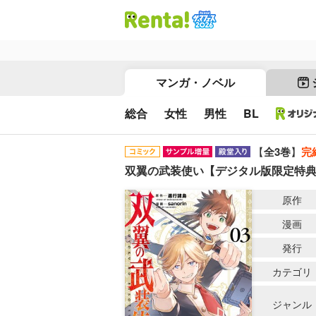
マンガ・ノベル
総合
女性
男性
BL
【
全3巻
】
完
双翼の武装使い【デジタル版限定特
原作
漫画
発行
カテゴリ
ジャンル