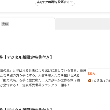
あなたの感想を投票する
み
1巻【デジタル版限定特典付き】
遠の嵐』と呼ばれる災害により滅びに瀕している世界。絶滅
購入
たな希望の力を手にする。人智を越えた力を授ける武器…
『能力武装』を手に旅に出た二人の少年が世界を救う物
1%
還元
：7
が驚愕する！ 無双系異世界ファンタジー開幕！
2巻【デジタル版限定特典付き】