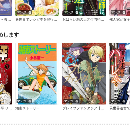
マンガ｜巻
マンガ｜巻
マンガ｜巻
マジック・メイカー －異世界魔法の作り方－【Renta！限定特典付き】
異世界でレシピ本を発行しようと思います！（コミック）
おはらい箱の天才付与術師は、辺境で悠々自適に暮らしたい～万能付与術で気付いたら辺境が世界最強の快適拠点になっていた～
めします
マンガ｜巻
マンガ｜巻
マンガ｜巻
炎の闘球児 ドッジ弾平 リローデッド
湘南ストーリー
ブレイブファンタジア【デジタル版限定特典付き】
異世界迷宮