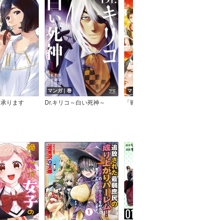
マンガ｜巻
マンガ｜巻
し承ります
Dr.キリコ～白い死神～
「戦国BASARA」シリーズオフィシャルアンソロジーコミック 熱闘！学園BASARA