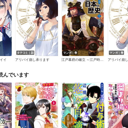
タテコミ｜話
マンガ｜巻
マンガ｜巻
イイ
アリバイ崩し承ります
江戸幕府の確立 ～江戸時代前期～
アリバイ崩
読んでいます