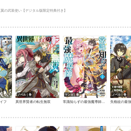
双翼の武装使い【デジタル版限定特典付き】
ノベル｜巻
マンガ｜巻
ノベル｜巻
イフ
異世界賢者の転生無双
常識知らずの最強魔導師【特典イラスト付き】
失格紋の最