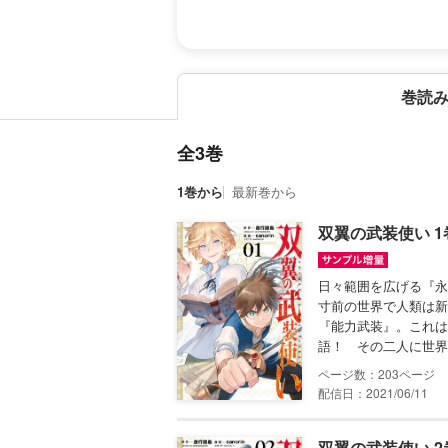
巻読
全3巻
1巻から
最新巻から
双翼の武装使い 
日々範囲を広げる『永
寸前の世界で人類は新
『能力武装』。これは
語！ その二人に世界
203
配信日：2021/06/11
双翼の武装使い 