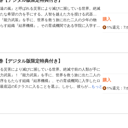
遠の嵐』と呼ばれる災害により滅びに瀕している世界。絶滅
たな希望の力を手にする。人智を越えた力を授ける武器…
購入
『能力武装』を手に、世界を救う旅に出た二人の少年の物
らす組織『結界機構』。その育成機関である学院に入学す...
1%
還元
：7
3巻【デジタル版限定特典付き】
る災害により滅びに瀕している世界。絶滅寸前の人類が手に
力武装』！『能力武装』を手に、世界を救う旅に出た二人の
購入
序をもたらす組織『結界機構』、その育成機関に入学したロ
最底辺のEクラスに入ることを選ぶ。しかし、彼らが...
もっと
1%
還元
：7