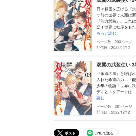
日々範囲を広げる『永
寸前の世界で人類は新
『能力武装』。これは
語！世界に秩序をもた
もっと読む
203
配信日：2022/02/12
双翼の武装使い 
『永遠の嵐』と呼ばれ
入れた希望の力…『能
少年の物語！世界に秩
ディとスクアートは、
読む
281
配信日：2022/12/12
ポスト
LINEで送る