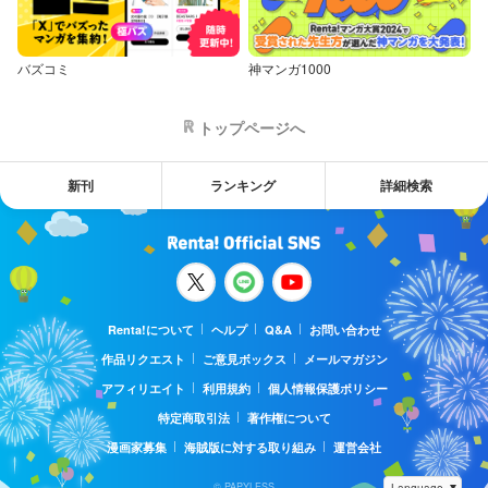
バズコミ
神マンガ1000
トップページへ
新刊
ランキング
詳細検索
Renta!について
ヘルプ
Q&A
お問い合わせ
作品リクエスト
ご意見ボックス
メールマガジン
アフィリエイト
利用規約
個人情報保護ポリシー
特定商取引法
著作権について
漫画家募集
海賊版に対する取り組み
運営会社
© PAPYLESS