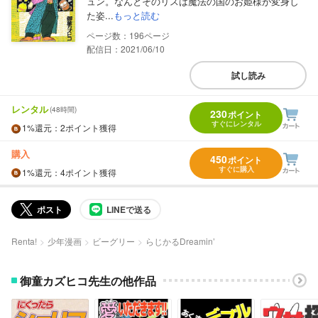
ュン。なんとそのリスは魔法の国のお姫様が変身し
た姿...
もっと読む
196
配信日：2021/06/10
試し読み
レンタル
(48時間)
230
ポイント
すぐにレンタル
1%
還元
：2ポイント獲得
購入
450
ポイント
すぐに購入
1%
還元
：4ポイント獲得
ポスト
LINEで送る
Renta!
少年漫画
ビーグリー
らじかるDreamin’
御童カズヒコ先生の他作品