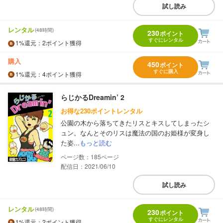
試し読み
レンタル
(48時間)
230
ポイント
すぐにレンタル
1%
還元
：2ポイント獲得
購入
450
ポイント
すぐに購入
1%
還元
：4ポイント獲得
らじかるDreamin’ 2
お得な230ポイントレンタル
公園の木から落ちてきたリスとキスしてしまったシ
ュン。なんとそのリスは魔法の国のお姫様が変身し
た姿...
もっと読む
185
配信日：2021/06/10
試し読み
レンタル
(48時間)
230
ポイント
すぐにレンタル
1%
還元
：2ポイント獲得