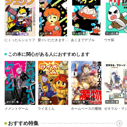
マンガ｜巻
マンガ｜巻
マンガ｜巻
マンガ｜巻
にくったらシェリフ
愛☆いただきます！！
あくまでデブル
ウサ探
この本に関心がある人におすすめします
マンガ｜巻
マンガ｜巻
マンガ｜巻
マンガ｜巻
メメントゲーム
ライ太くん
ホームベースの魔物
おすすめ特集