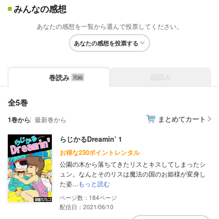
みんなの感想
あなたの感想を一覧から選んで投票してください。
あなたの感想を投票する
話読み
巻読み
全5巻
まとめてカート
1巻から
最新巻から
らじかるDreamin’ 1
お得な230ポイントレンタル
公園の木から落ちてきたリスとキスしてしまったシ
ュン。なんとそのリスは魔法の国のお姫様が変身し
た姿...
もっと読む
184
配信日：2021/06/10