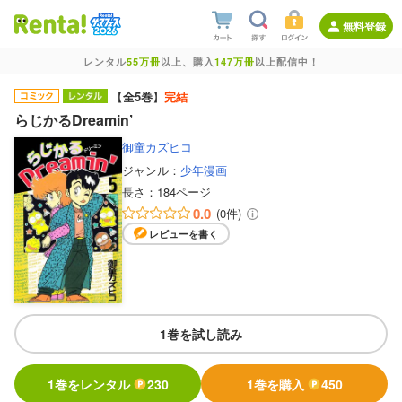
無料登録
レンタル
55万冊
以上、購入
147万冊
以上配信中！
【
全5巻
】
完結
らじかるDreamin’
御童カズヒコ
ジャンル：
少年漫画
長さ：
184ページ
0.0
(0件)
レビューを書く
1巻を試し読み
1巻をレンタル
230
1巻を購入
450