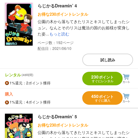
らじかるDreamin’ 4
お得な230ポイントレンタル
公園の木から落ちてきたリスとキスしてしまったシ
ュン。なんとそのリスは魔法の国のお姫様が変身し
た姿...
もっと読む
192
配信日：2021/06/10
試し読み
レンタル
(48時間)
230
ポイント
すぐにレンタル
1%
還元
：2ポイント獲得
購入
450
ポイント
すぐに購入
1%
還元
：4ポイント獲得
らじかるDreamin’ 5
お得な230ポイントレンタル
公園の木から落ちてきたリスとキスしてしまったシ