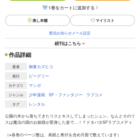
1巻をカートに追加する
推し本棚
マイリスト
配信お知らせメール設定
続刊はこちら
作品詳細
御童カズヒコ
著者
ビーグリー
発行
マンガ
カテゴリ
少年漫画
SF・ファンタジー
ラブコメ
ジャンル
レンタル
タグ
公園の木から落ちてきたリスとキスしてしまったシュン。なんとそのリ
スは魔法の国のお姫様が変身した姿で…！？ドタバタSFラブコメディ
（※各巻のページ数は、表紙と奥付を含め片面で数えています）