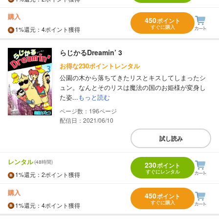
購入
450
ポイント
すぐに購入
1%
還元
：4ポイント獲得
らじかるDreamin’ 3
お得な230ポイントレンタル
公園の木から落ちてきたリスとキスしてしまったシ
ュン。なんとそのリスは魔法の国のお姫様が変身し
た姿...
もっと読む
196
配信日：2021/06/10
試し読み
レンタル
(48時間)
230
ポイント
すぐにレンタル
1%
還元
：2ポイント獲得
購入
450
ポイント
すぐに購入
1%
還元
：4ポイント獲得