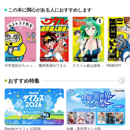
この本に関心がある人におすすめします
マンガ｜巻
マンガ｜巻
マンガ｜話
マンガ｜巻
中学英語がちゃっかり学べる ゆる4コマ教室
魔神英雄伝ワタル
スライム娘は侵食したい！（話売り）
REBOOT
おすすめ特集
Renta!サマフェス2026
令嬢・異世界マンガ祭