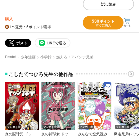
試し読み
購入
530
ポイント
すぐに購入
1%
還元
：5ポイント獲得
ポスト
LINEで送る
Renta!
少年漫画
小学館
燃えろ！アバンテ兄弟
こしたてつひろ先生の他作品
マンガ｜巻
マンガ｜巻
マンガ｜巻
マンガ｜巻
炎の闘球児 ドッジ弾平 リローデッド
炎の闘球女 ドッジ弾子
みんなで空気読み。コロコロコミックVer．