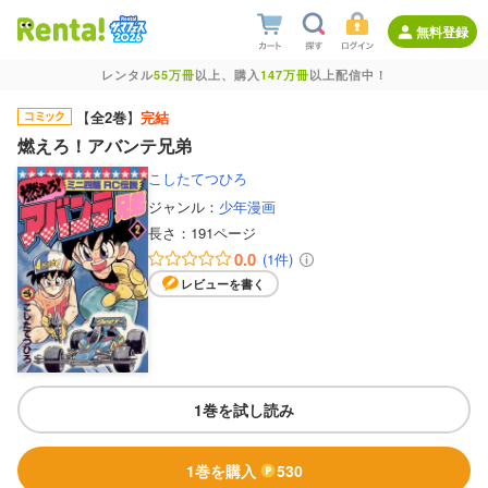
無料登録
レンタル
55万冊
以上、購入
147万冊
以上配信中！
【
全2巻
】
完結
燃えろ！アバンテ兄弟
こしたてつひろ
ジャンル：
少年漫画
長さ：
191ページ
0.0
(1件)
レビューを書く
1巻を試し読み
1巻を購入
530