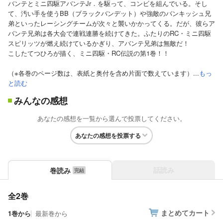
バンテとミニ四駆アバンテJr．を駆って、コンビを組んでいる。そし
て、汚い手を使うBB（ブラックバンデット）や強敵のバンキッシュ兄
弟といったレーシングチームが次々と襲いかかってくる。だが、彼らア
バンテ兄弟は各大会で連戦連勝を続けてきた。ふたりのRC・ミニ四駆
スピリッツが燃え続けているかぎり、アバンテ兄弟は無敵だ！
こしたてつひろが描く、ミニ四駆・RC伝説の第1巻！！
（※各巻のページ数は、表紙と奥付を含め片面で数えています）...
もっ
と読む
みんなの感想
あなたの感想を一覧から選んで投票してください。
あなたの感想を投票する
話読み
巻読み
全2巻
まとめてカート
1巻から
最新巻から