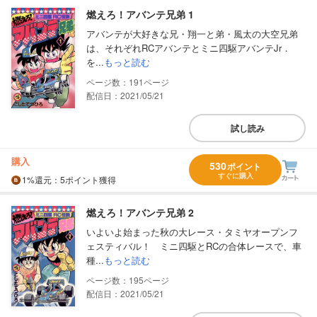
燃えろ！アバンテ兄弟 1
アバンテが大好きな兄・翔一と弟・風太の大空兄弟
は、それぞれRCアバンテとミニ四駆アバンテJr．
を...
もっと読む
191
配信日：2021/05/21
試し読み
購入
530
ポイント
すぐに購入
1%
還元
：5ポイント獲得
燃えろ！アバンテ兄弟 2
いよいよ始まった秋の大レース・タミヤオープンフ
ェスティバル！ ミニ四駆とRCの合体レースで、車
種...
もっと読む
195
配信日：2021/05/21