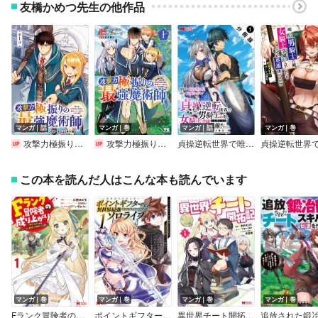
友橋かめつ先生の他作品
マンガ｜話
マンガ｜巻
マンガ｜話
マンガ｜巻
攻撃力極振りの最強魔術師～筋力値9999の大剣士、転生して二度目の人生を歩む～（話売り）
攻撃力極振りの最強魔術師～筋力値9999の大剣士、転生して二度目の人生を歩む～
貞操逆転世界で唯一の男騎士の俺、女騎士学園に入学したらなぜか英雄扱いされた ～絶倫スキルでハーレム無双～（コミック） 分冊版
この本を読んだ人はこんな本も読んでいます
マンガ｜巻
マンガ｜巻
マンガ｜巻
マンガ｜巻
Fランク冒険者の成り上がり～俺だけができる《ステータス操作》で最強へと至る～（コミック）
ポイントギフター《経験値分配能力者》の異世界最強ソロライフ ～ブラックギルドから解放された男は万能最強職として無双する～（コミック）
異世界チート開拓記（コミック）