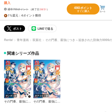
購入
490
ポイント
通常700ポイント
（終了日:
08/31
）
すぐに購入
1%
還元
：4ポイント獲得
ポスト
LINEで送る
Renta!
青年漫画
双葉社
その門番、最強につき～追放された防御力9999
関連シリーズ作品
マンガ｜話
タテコミ｜話
その門番、最強につき～追放された防御力9999の戦士、王都の門番として無双する～（コミック） 分冊版
その門番、最強につき～追放された防御力9999の戦士、王都の門番として無双する～（コミック）