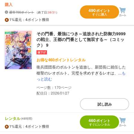
購入
490
ポイント
通常700ポイント
（終了日:
08/31
）
すぐに購入
1%
還元
：4ポイント獲得
その門番、最強につき～追放された防御力9999
の戦士、王都の門番として無双する～（コミッ
ク） 9
お得な460ポイントレンタル
衛兵団団長のボルトンを追放し、新団長に就任した
槍聖のレオボルト。完璧を求めすぎるレオは、...
も
っと読む
170
配信日：2026/01/27
試し読み
レンタル
(48時間)
460
ポイント
すぐにレンタル
1%
還元
：4ポイント獲得