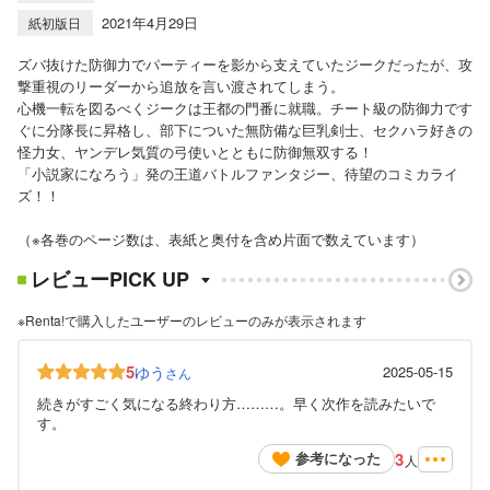
2021年4月29日
紙初版日
ズバ抜けた防御力でパーティーを影から支えていたジークだったが、攻
撃重視のリーダーから追放を言い渡されてしまう。
心機一転を図るべくジークは王都の門番に就職。チート級の防御力です
ぐに分隊長に昇格し、部下についた無防備な巨乳剣士、セクハラ好きの
怪力女、ヤンデレ気質の弓使いとともに防御無双する！
「小説家になろう」発の王道バトルファンタジー、待望のコミカライ
ズ！！
（※各巻のページ数は、表紙と奥付を含め片面で数えています）
レビューPICK UP
※Renta!で購入したユーザーのレビューのみが表示されます
5
ゆう
2025-05-15
さん
続きがすごく気になる終わり方………。早く次作を読みたいで
す。
3
参考になった
人