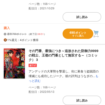
168
配信日：2021/10/29
試し読み
購入
490
ポイント
通常700ポイント
（終了日:
08/31
）
すぐに購入
1%
還元
：4ポイント獲得
その門番、最強につき～追放された防御力9999
の戦士、王都の門番として無双する～（コミッ
ク） 3
アンデッドの大軍勢を撃退し、街に巣食う盗賊団の
壊滅にも成功したジーク。彼の評判はうなぎの...
も
っと読む
168
配信日：2022/05/13
試し読み