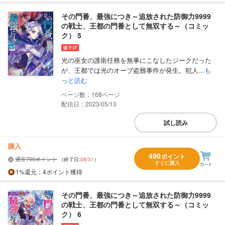
その門番、最強につき～追放された防御力9999
の戦士、王都の門番として無双する～（コミッ
ク） 5
光の巫女の護衛任務を無事にこなしたジークだった
が、王都では光のオーブ盗難事件が発生。犯人...
も
っと読む
168
配信日：2023/05/13
試し読み
購入
490
ポイント
通常700ポイント
（終了日:
08/31
）
すぐに購入
1%
還元
：4ポイント獲得
その門番、最強につき～追放された防御力9999
の戦士、王都の門番として無双する～（コミッ
ク） 6