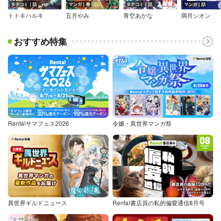
タテコミ｜話
マンガ｜巻
タテコミ｜話
マンガ｜話
トトキハルキ
五月やみ
青空あかな
満月シオン
おすすめ特集
Renta!サマフェス2026
令嬢・異世界マンガ祭
異世界ギルドニュース
Renta!書店員の私的偏愛通信8月号