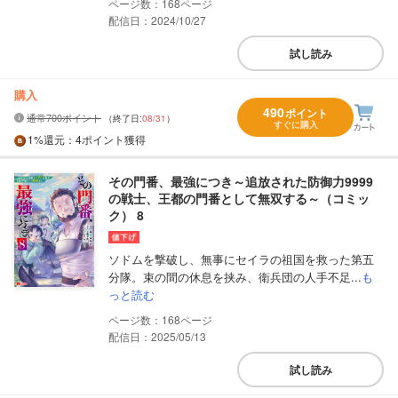
168
配信日：2024/10/27
試し読み
購入
490
ポイント
通常700ポイント
（終了日:
08/31
）
すぐに購入
1%
還元
：4ポイント獲得
その門番、最強につき～追放された防御力9999
の戦士、王都の門番として無双する～（コミッ
ク） 8
ソドムを撃破し、無事にセイラの祖国を救った第五
分隊。束の間の休息を挟み、衛兵団の人手不足...
も
っと読む
168
配信日：2025/05/13
試し読み