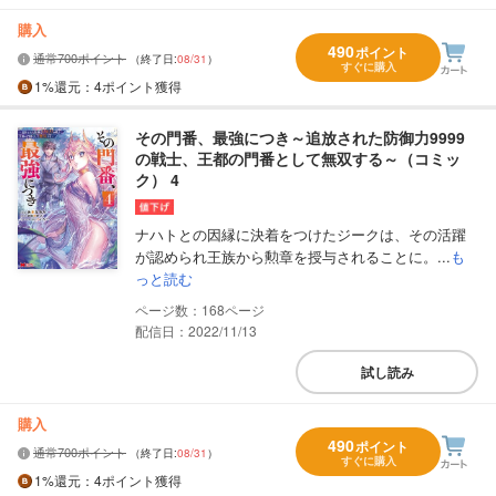
購入
490
ポイント
通常700ポイント
（終了日:
08/31
）
すぐに購入
1%
還元
：4ポイント獲得
その門番、最強につき～追放された防御力9999
の戦士、王都の門番として無双する～（コミッ
ク） 4
ナハトとの因縁に決着をつけたジークは、その活躍
が認められ王族から勲章を授与されることに。...
も
っと読む
168
配信日：2022/11/13
試し読み
購入
490
ポイント
通常700ポイント
（終了日:
08/31
）
すぐに購入
1%
還元
：4ポイント獲得