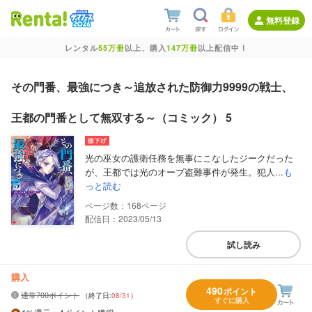
無料登録
レンタル
55万冊
以上、購入
147万冊
以上配信中！
その門番、最強につき～追放された防御力9999の戦士、
王都の門番として無双する～（コミック） 5
光の巫女の護衛任務を無事にこなしたジークだった
が、王都では光のオーブ盗難事件が発生。犯人...
も
っと読む
168
配信日：2023/05/13
試し読み
購入
490
ポイント
通常700ポイント
（終了日:
08/31
）
すぐに購入