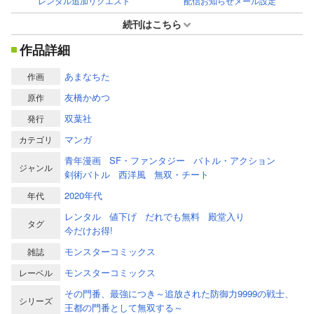
レンタル追加リクエスト
配信お知らせメール設定
続刊はこちら
作品詳細
あまなちた
作画
友橋かめつ
原作
双葉社
発行
マンガ
カテゴリ
青年漫画
SF・ファンタジー
バトル・アクション
ジャンル
剣術バトル
西洋風
無双・チート
2020年代
年代
レンタル
値下げ
だれでも無料
殿堂入り
タグ
今だけお得!
モンスターコミックス
雑誌
モンスターコミックス
レーベル
その門番、最強につき～追放された防御力9999の戦士、
シリーズ
王都の門番として無双する～