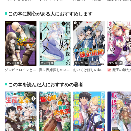
この本に関心がある人におすすめします
マンガ｜巻
マンガ｜巻
マンガ｜話
マンガ｜巻
ゾンビヒロインと悪人面のハゲ
異世界嫁探しのススメ ～30代独身男性は、モンスター娘から需要があるらしい～【電子限定特典付き】
おいてけぼりの錬金術師（コミック） 分冊版
魔王の娘たちとまぐわえば強くなれるって本当ですか？【特
この本を読んだ人におすすめの著者