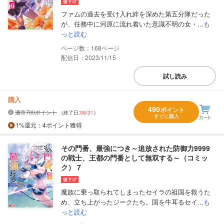
ファムの過去を受け入れ絆を深めた第五分隊だった
が、任務中に河原に流れ着いた意識不明の女・...
も
っと読む
168
配信日：2023/11/15
試し読み
購入
490
ポイント
通常700ポイント
（終了日:
08/31
）
すぐに購入
1%
還元
：4ポイント獲得
その門番、最強につき～追放された防御力9999
の戦士、王都の門番として無双する～（コミッ
ク） 7
魔族に乗っ取られてしまったセイラの祖国を救うた
め、立ち上がったジークたち。国を牛耳るセイ...
も
っと読む