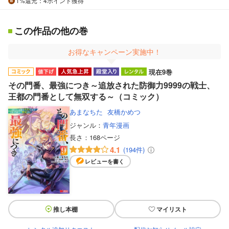
1%
還元
：4ポイント獲得
この作品の他の巻
お得なキャンペーン実施中！
現在9巻
その門番、最強につき～追放された防御力9999の戦士、
王都の門番として無双する～（コミック）
あまなちた
友橋かめつ
ジャンル：
青年漫画
長さ：
168ページ
4.1
(194件)
レビューを書く
推し本棚
マイリスト