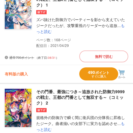
ク） 1
ズバ抜けた防御力でパーティーを影から支えていた
ジークだったが、攻撃重視のリーダーから追放...
も
っと読む
168
配信日：2021/04/29
無料で読む
通常700ポイント
（終了日:
08/31
）
490
ポイント
有料版の購入
すぐに購入
その門番、最強につき～追放された防御力9999
の戦士、王都の門番として無双する～（コミッ
ク） 2
規格外の防御力で瞬く間に衛兵団の分隊長に昇格し
たジーク。曲者揃いの女部下に実力を認めさせ...
も
っと読む