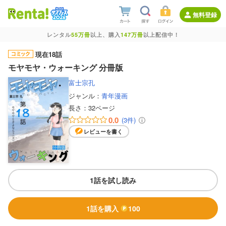
無料登録
レンタル
55万冊
以上、購入
147万冊
以上配信中！
現在18話
モヤモヤ・ウォーキング 分冊版
富士宗孔
ジャンル：
青年漫画
長さ：
32ページ
0.0
(3件)
レビューを書く
1話を試し読み
1話を購入
100