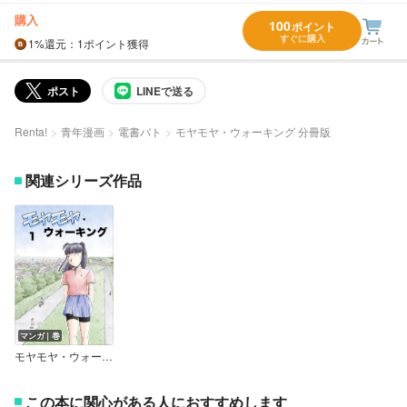
購入
100
ポイント
すぐに購入
1%
還元
：1ポイント獲得
ポスト
LINEで送る
Renta!
青年漫画
電書バト
モヤモヤ・ウォーキング 分冊版
関連シリーズ作品
マンガ｜巻
モヤモヤ・ウォーキング
この本に関心がある人におすすめします