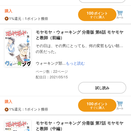
購入
100
ポイント
すぐに購入
1%
還元
：1ポイント獲得
モヤモヤ・ウォーキング 分冊版 第6話 モヤモヤ
と教師（前編）
その日は、その男にとっても、何の変哲もない朝…
の筈だった。
ウォーキング部...
もっと読む
22
配信日：2021/05/15
試し読み
購入
100
ポイント
すぐに購入
1%
還元
：1ポイント獲得
モヤモヤ・ウォーキング 分冊版 第7話 モヤモヤ
と教師（中編）