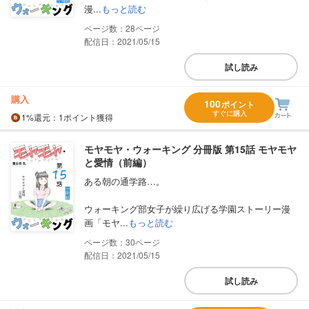
漫...
もっと読む
28
配信日：2021/05/15
試し読み
購入
100
ポイント
すぐに購入
1%
還元
：1ポイント獲得
モヤモヤ・ウォーキング 分冊版 第15話 モヤモヤ
と愛情（前編）
ある朝の通学路…。
ウォーキング部女子が繰り広げる学園ストーリー漫
画「モヤ...
もっと読む
30
配信日：2021/05/15
試し読み