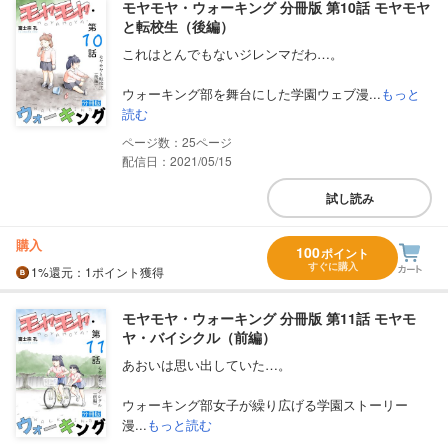
モヤモヤ・ウォーキング 分冊版 第10話 モヤモヤ
と転校生（後編）
これはとんでもないジレンマだわ…。
ウォーキング部を舞台にした学園ウェブ漫...
もっと
読む
25
配信日：2021/05/15
試し読み
購入
100
ポイント
すぐに購入
1%
還元
：1ポイント獲得
モヤモヤ・ウォーキング 分冊版 第11話 モヤモ
ヤ・バイシクル（前編）
あおいは思い出していた…。
ウォーキング部女子が繰り広げる学園ストーリー
漫...
もっと読む