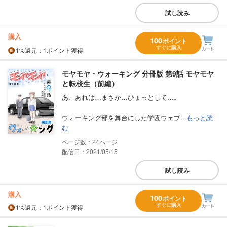
試し読み
購入
100
ポイント
すぐに購入
1%
還元
：1ポイント獲得
モヤモヤ・ウォーキング 分冊版 第9話 モヤモヤ
と転校生（前編）
あ、あれは…まさか…ひょっとして…。
ウォーキング部を舞台にした学園ウェブ...
もっと読
む
24
配信日：2021/05/15
試し読み
購入
100
ポイント
すぐに購入
1%
還元
：1ポイント獲得