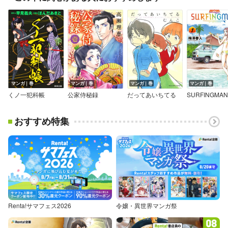
マンガ｜巻
マンガ｜巻
マンガ｜巻
マンガ｜巻
くノ一犯科帳
公家侍秘録
だってあいちてる
SURFINGMAN
おすすめ特集
Renta!サマフェス2026
令嬢・異世界マンガ祭