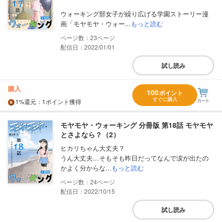
ウォーキング部女子が繰り広げる学園ストーリー漫
画「モヤモヤ・ウォー...
もっと読む
23
配信日：2022/01/01
試し読み
購入
100
ポイント
すぐに購入
1%
還元
：1ポイント獲得
モヤモヤ・ウォーキング 分冊版 第18話 モヤモヤ
とさよなら？（2）
ヒカリちゃん大丈夫？
うん大丈夫…そもそも昨日だってなんで涙が出たの
かよく分からな...
もっと読む
24
配信日：2022/10/15
試し読み