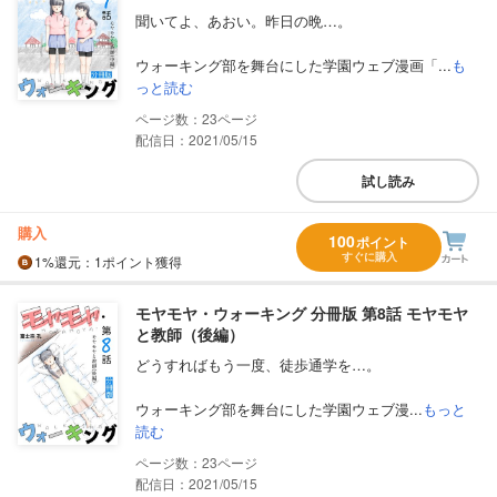
聞いてよ、あおい。昨日の晩…。
ウォーキング部を舞台にした学園ウェブ漫画「...
も
っと読む
23
配信日：2021/05/15
試し読み
購入
100
ポイント
すぐに購入
1%
還元
：1ポイント獲得
モヤモヤ・ウォーキング 分冊版 第8話 モヤモヤ
と教師（後編）
どうすればもう一度、徒歩通学を…。
ウォーキング部を舞台にした学園ウェブ漫...
もっと
読む
23
配信日：2021/05/15