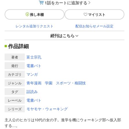
1話をカートに追加する
推し本棚
マイリスト
レンタル追加リクエスト
配信お知らせメール設定
続刊はこちら
作品詳細
富士宗孔
著者
電書バト
発行
マンガ
カテゴリ
青年漫画
学園
スポーツ・格闘技
ジャンル
話読み
タグ
電書バト
レーベル
モヤモヤ・ウォーキング
シリーズ
主人公のヒカリは10代の女の子。進学を機にウォーキング部へ仮入部
する…。