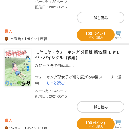
25
配信日：2021/05/15
試し読み
購入
100
ポイント
すぐに購入
1%
還元
：1ポイント獲得
モヤモヤ・ウォーキング 分冊版 第12話 モヤモ
ヤ・バイシクル（後編）
なに～？その自転車…。
ウォーキング部女子が繰り広げる学園ストーリー漫
画「...
もっと読む
24
配信日：2021/05/15
試し読み
購入
100
ポイント
すぐに購入
1%
還元
：1ポイント獲得