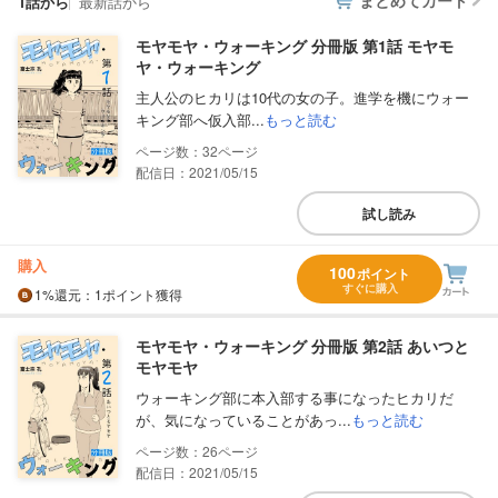
1話から
最新話から
モヤモヤ・ウォーキング 分冊版 第1話 モヤモ
ヤ・ウォーキング
主人公のヒカリは10代の女の子。進学を機にウォー
キング部へ仮入部...
もっと読む
32
配信日：2021/05/15
試し読み
購入
100
ポイント
すぐに購入
1%
還元
：1ポイント獲得
モヤモヤ・ウォーキング 分冊版 第2話 あいつと
モヤモヤ
ウォーキング部に本入部する事になったヒカリだ
が、気になっていることがあっ...
もっと読む
26
配信日：2021/05/15