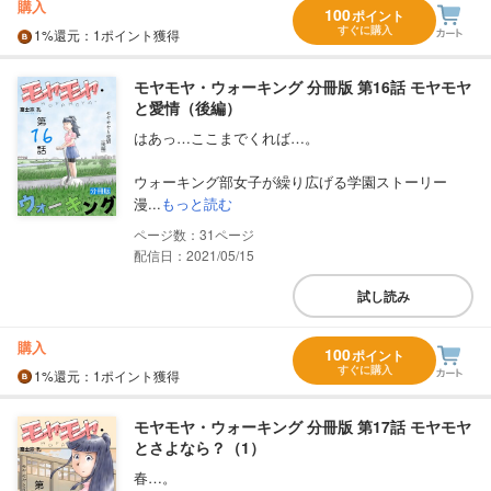
購入
100
ポイント
すぐに購入
1%
還元
：1ポイント獲得
モヤモヤ・ウォーキング 分冊版 第16話 モヤモヤ
と愛情（後編）
はあっ…ここまでくれば…。
ウォーキング部女子が繰り広げる学園ストーリー
漫...
もっと読む
31
配信日：2021/05/15
試し読み
購入
100
ポイント
すぐに購入
1%
還元
：1ポイント獲得
モヤモヤ・ウォーキング 分冊版 第17話 モヤモヤ
とさよなら？（1）
春…。