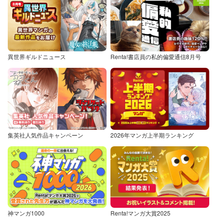
異世界ギルドニュース
Renta!書店員の私的偏愛通信8月号
集英社人気作品キャンペーン
2026年マンガ上半期ランキング
神マンガ1000
Renta!マンガ大賞2025