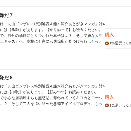
だ 7
け「丸山ゴンザレス特別解説＆船木涼介あとがきマンガ」計4
には【孤独】があります。【寄り添って】お読みください。
購入
で、自分の価値にとりつかれた幸子は…？ そして嫌な人生
上キッズ」へ。高校にも家にも居場所が見つけられ...
もっと
1%
還元
：6
だ 8
け「丸山ゴンザレス特別解説＆船木涼介あとがきマンガ」計4
には【搾取】があります。【顧みつつ】お読みください。
購入
で小さな居場所すらも無慈悲に奪われていくキヨカとヨージ
…？ そして二人を追い詰めた悪徳アイドルプロデュ...
もっ
1%
還元
：6