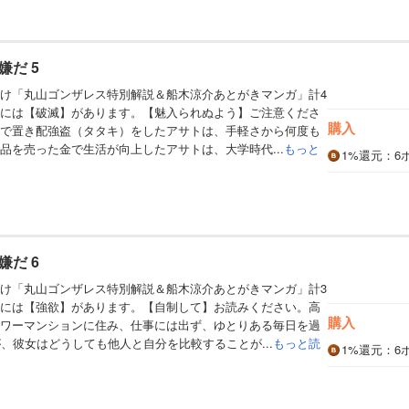
だ 5
け「丸山ゴンザレス特別解説＆船木涼介あとがきマンガ」計4
には【破滅】があります。【魅入られぬよう】ご注意くださ
購入
で置き配強盗（タタキ）をしたアサトは、手軽さから何度も
品を売った金で生活が向上したアサトは、大学時代...
もっと
1%
還元
：6
だ 6
け「丸山ゴンザレス特別解説＆船木涼介あとがきマンガ」計3
には【強欲】があります。【自制して】お読みください。高
購入
ワーマンションに住み、仕事には出ず、ゆとりある毎日を過
が、彼女はどうしても他人と自分を比較することが...
もっと読
1%
還元
：6