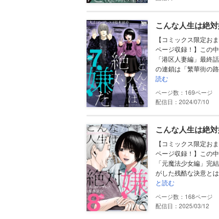
こんな人生は絶対嫌
【コミックス限定おま
ページ収録！】この中
「港区人妻編」最終話
の連鎖は「繁華街の路
読む
169
配信日：2024/07/10
こんな人生は絶対嫌
【コミックス限定おま
ページ収録！】この中
「元魔法少女編」完結
がした残酷な決意とは
と読む
168
配信日：2025/03/12