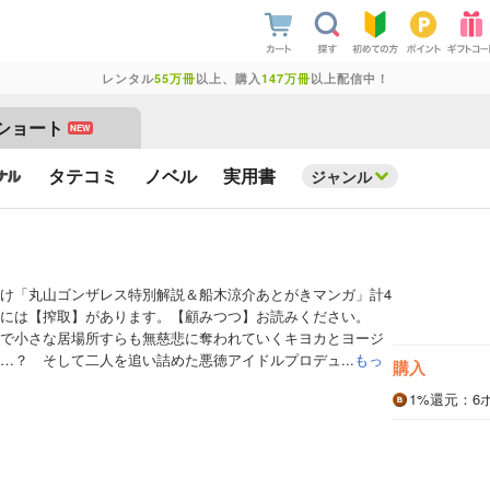
レンタル
55万冊
以上、購入
147万冊
以上配信中！
ショート
NEW
タテコミ
ノベル
実用書
ジャンル
け「丸山ゴンザレス特別解説＆船木涼介あとがきマンガ」計4
には【搾取】があります。【顧みつつ】お読みください。
で小さな居場所すらも無慈悲に奪われていくキヨカとヨージ
…？ そして二人を追い詰めた悪徳アイドルプロデュ...
もっ
購入
1%
還元
：6