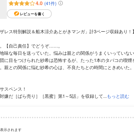
4.0
(41件)
レビューを書く
ザレス特別解説＆船木涼介あとがきマンガ」計3ページ収録あり！
。【自己責任】でどうぞ……。
地味な毎日を送っていた。悩みは親との関係がうまくいっていな
団に目をつけられた紗希は恐怖するが、たった1本のタバコの喫煙
。親との関係に悩む紗希の心は、不良たちとの時間にときめいた
サスペンス！
嫌だ［ばら売り］［黒蜜］第1～5話」を収録して...
もっと読む
が表示されます