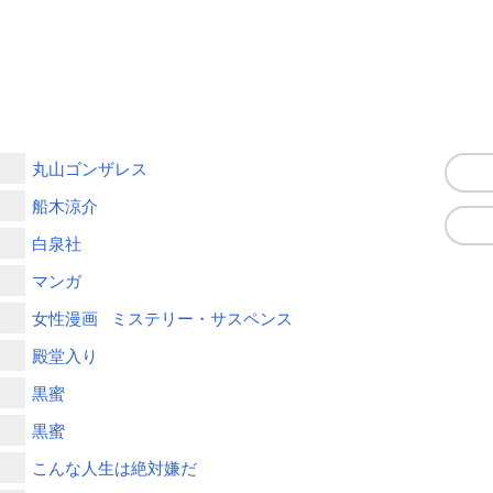
丸山ゴンザレス
船木涼介
白泉社
マンガ
女性漫画
ミステリー・サスペンス
殿堂入り
黒蜜
黒蜜
こんな人生は絶対嫌だ