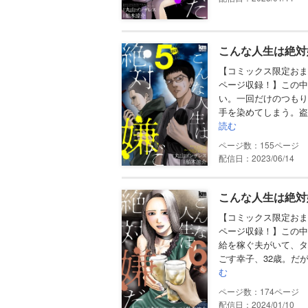
こんな人生は絶対嫌
【コミックス限定おま
ページ収録！】この中
い。一回だけのつもり
手を染めてしまう。盗
読む
155
配信日：2023/06/14
こんな人生は絶対嫌
【コミックス限定おま
ページ収録！】この中
給を稼ぐ夫がいて、タ
ごす幸子、32歳。だ
む
174
配信日：2024/01/10