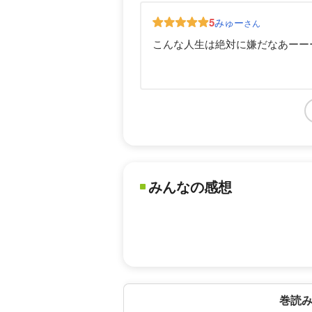
5
みゅー
さん
こんな人生は絶対に嫌だなあーー
みんなの感想
巻読