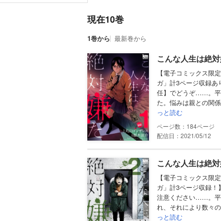
現在10巻
1巻から
最新巻から
こんな人生は絶対嫌
【電子コミックス限定
ガ」計3ページ収録あ
任】でどうぞ……。平
た。悩みは親との関係
っと読む
184
配信日：2021/05/12
こんな人生は絶対嫌
【電子コミックス限定
ガ」計3ページ収録！
注意ください……。平
れ、それにより数々の
っと読む