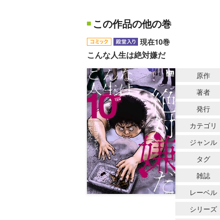
この作品の他の巻
現在10巻
こんな人生は絶対嫌だ
原作
著者
発行
カテゴリ
ジャンル
タグ
雑誌
レーベル
シリーズ