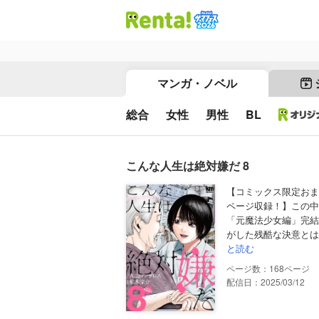
マンガ・ノベル
総合
女性
男性
BL
こんな人生は絶対嫌だ 8
【コミックス限定おま
ページ収録！】この中
「元魔法少女編」完結
がした残酷な決意とは
と読む
168
配信日：2025/03/12