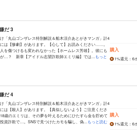
だ 3
け「丸山ゴンザレス特別解説＆船木涼介あとがきマンガ」計4
には【惨劇】があります。【心して】お読みください……。
購入
人を傷つけるも変われなかった【ホームレス芳雄】。彼にも
が…？ 新章【アイドル志望詐欺師エミリ編】では...
もっと
1%
還元
：6
だ 4
け「丸山ゴンザレス特別解説＆船木涼介あとがきマンガ」計4
には【殺人】があります。【真似しないよう】ご注意くださ
購入
18歳のエミリは、その夢を叶えるためにひたすら金を貯めて
投資詐欺で…。SNSで見つけたカモを騙し、偽...
もっと読む
1%
還元
：6