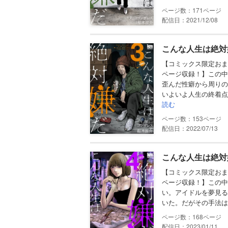
171
配信日：2021/12/08
こんな人生は絶対嫌
【コミックス限定おま
ページ収録！】この中
歪んだ性癖から周りの
いよいよ人生の終着点
読む
153
配信日：2022/07/13
こんな人生は絶対嫌
【コミックス限定おま
ページ収録！】この中
い。アイドルを夢見る
いた。だがその手法は
168
配信日：2023/01/11