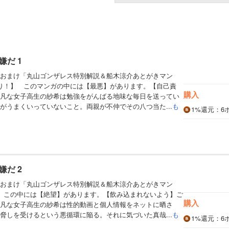
だ 1
おまけ「丸山ゴンザレス特別解説＆船木涼介あとがきマン
り！】 このマンガの中には【最悪】があります。【自己責
購入
凡な女子高生の紗希は勉強をがんばる地味な毎日を送ってい
がうまくいっていないこと。両親が不仲でその八つ当た...
も
1%
還元
：6
だ 2
おまけ「丸山ゴンザレス特別解説＆船木涼介あとがきマン
】この中には【絶望】があります。【飲み込まれないよう】ご
購入
凡な女子高生の紗希は性的動画と個人情報をネットに晒さ
脅しを受けるという悪循環に陥る。それに気づいた真哉...
も
1%
還元
：6