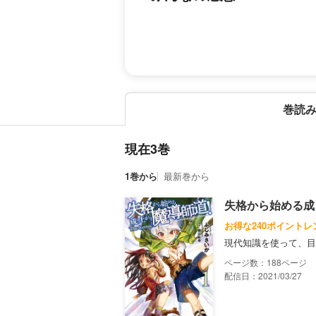
巻読
現在3巻
1巻から
最新巻から
失格から始める成り
お得な240ポイントレ
現代知識を使って、目
188
配信日：2021/03/27