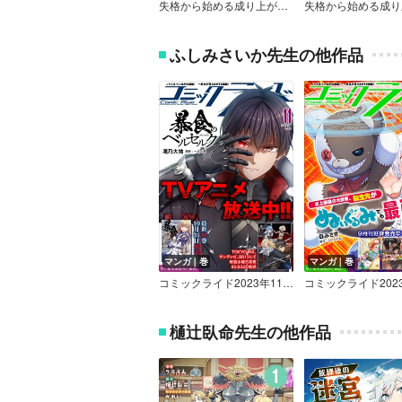
失格から始める成り上がり魔導師道！【単話版】
ふしみさいか先生の他作品
マンガ｜巻
マンガ｜巻
コミックライド2023年11月号（vol.89）
樋辻臥命先生の他作品