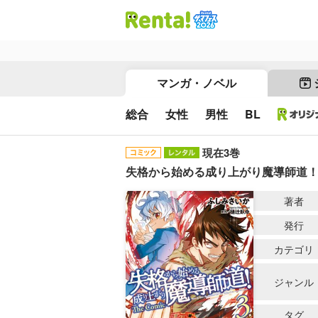
マンガ・ノベル
総合
女性
男性
BL
現在3巻
失格から始める成り上がり魔導師道！ T
著者
発行
カテゴリ
ジャンル
タグ