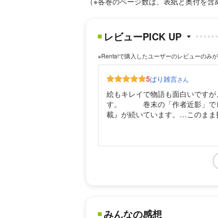
（※各巻のページ数は、表紙と奥付を含
レビューPICK UP
※Renta!で購入したユーザーのレビューのみ
5
ばり雑言
さん
絵もキレイで物語も面白いですが
す。 巻末の「作者近影」でビ
載』が続いています。…この
みんなの感想