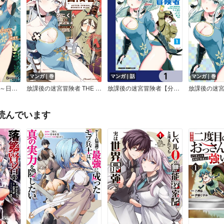
マンガ｜巻
マンガ｜話
マンガ｜巻
放課後の迷宮冒険者～日本と異世界を行き来できるようになった僕はレベルアップに勤しみます～
放課後の迷宮冒険者 THE COMIC
放課後の迷宮冒険者【分冊版】
放課後の迷
読んでいます