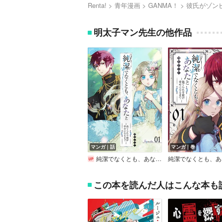
Renta!
青年漫画
GANMA！
彼氏がゾン
明太子マン先生の他作品
マンガ｜話
マンガ｜巻
純潔でなくとも、あなたと～捨てられ令嬢が幸せになるまで～【単話版】
この本を読んだ人はこんな本も