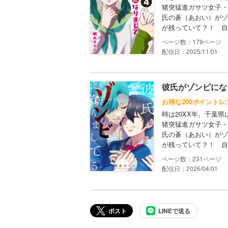
猪突猛進ガサツ女子・
氏の蒼（あおい）がゾ
が残っていて？！ 自
179
配信日：2025/11/01
彼氏がゾンビにな
お得な200ポイントレ
時は20XX年。千葉
猪突猛進ガサツ女子・
氏の蒼（あおい）がゾ
が残っていて？！ 自
231
配信日：2026/04/01
ポスト
LINEで送る