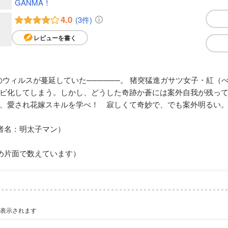
GANMA！
4.0
(3件)
レビューを書く
のウィルスが蔓延していた──────。 猪突猛進ガサツ女子・紅
ビ化してしまう。しかし、どうした奇跡か蒼には案外自我が残って
、愛され花嫁スキルを学べ！ 寂しくて奇妙で、でも案外明るい
著者名：明太子マン）
め片面で数えています）
が表示されます