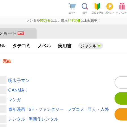
レンタル
55万冊
以上、購入
147万冊
以上配信中！
ショート
NEW
タテコミ
ノベル
実用書
ジャンル
】
完結
明太子マン
GANMA！
マンガ
青年漫画
SF・ファンタジー
ラブコメ
亜人・人外
レンタル
準新作レンタル