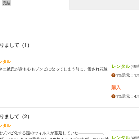
み
りまして（1）
ンタル
レンタル
(48
ネエ彼氏が身も心もゾンビになってしまう前に、愛され花嫁
1%
還元
：1
購入
1%
還元
：4
りまして（2）
ンタル
県はゾンビ化する謎のウィルスが蔓延していた――――――。
レンタル
(48
紅（べに）もその悲劇からは免れることができず、ついに彼