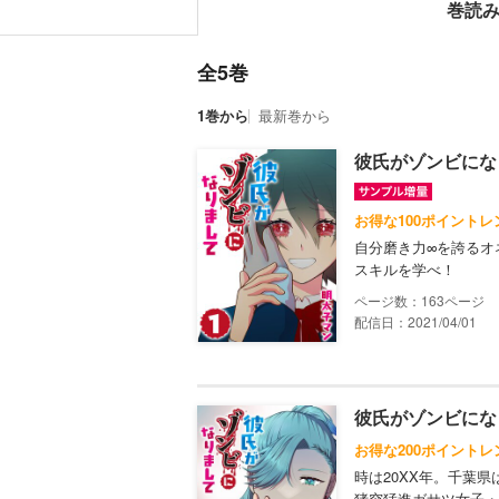
巻読
全5巻
1巻から
最新巻から
彼氏がゾンビにな
お得な100ポイントレ
自分磨き力∞を誇るオ
スキルを学べ！
163
配信日：2021/04/01
彼氏がゾンビにな
お得な200ポイントレ
時は20XX年。千葉
猪突猛進ガサツ女子・