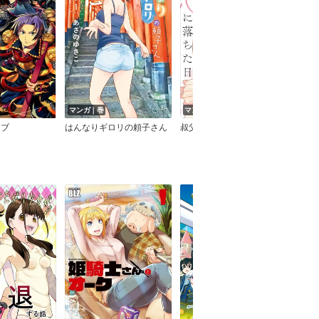
マンガ｜巻
マンガ｜話
マン
イブ
はんなりギロリの頼子さん
叔父さんと恋に落ちた日【単話】
しま