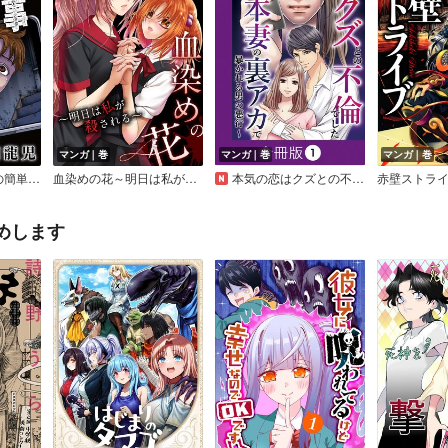
マンガ｜巻
マンガ｜巻
マンガ｜巻
【単話版】
血染めの花～明日は私が殺される～
本気の恋はクズとの不倫でした ～本妻の裏アカで暴かれる男の悪行～【合冊版】
赤壁ストラ
めします