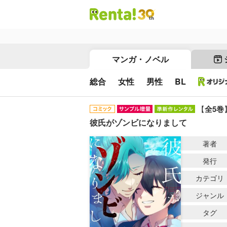
マンガ・ノベル
総合
女性
男性
BL
【
全5巻
彼氏がゾンビになりまして
著者
発行
カテゴリ
ジャンル
タグ