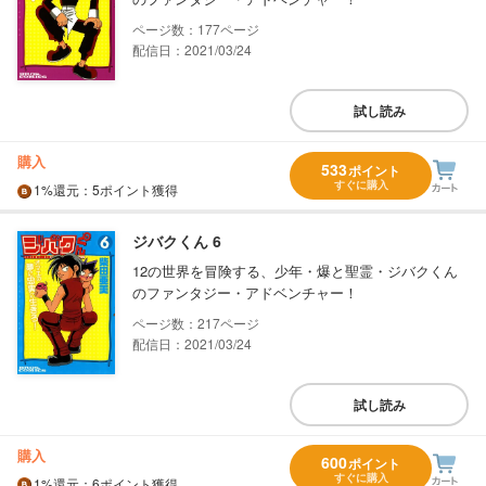
177
配信日：2021/03/24
試し読み
購入
533
ポイント
すぐに購入
1%
還元
：5ポイント獲得
ジバクくん 6
12の世界を冒険する、少年・爆と聖霊・ジバクくん
のファンタジー・アドベンチャー！
217
配信日：2021/03/24
試し読み
購入
600
ポイント
すぐに購入
1%
還元
：6ポイント獲得