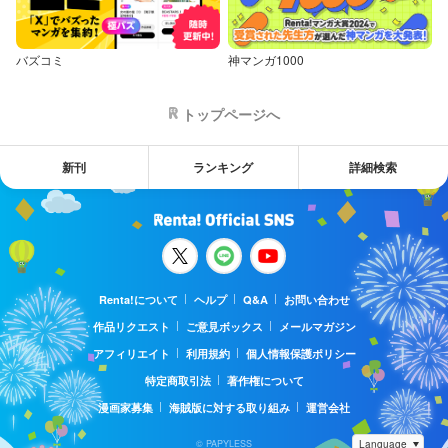
バズコミ
神マンガ1000
トップページへ
新刊
ランキング
詳細検索
Renta!について
ヘルプ
Q&A
お問い合わせ
作品リクエスト
ご意見ボックス
メールマガジン
アフィリエイト
利用規約
個人情報保護ポリシー
特定商取引法
著作権について
漫画家募集
海賊版に対する取り組み
運営会社
© PAPYLESS