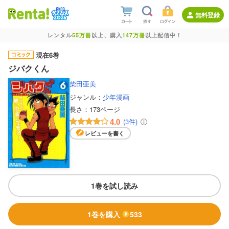
無料登録
レンタル
55万冊
以上、購入
147万冊
以上配信中！
現在6巻
ジバクくん
柴田亜美
ジャンル：
少年漫画
長さ：
173ページ
4.0
(3件)
レビューを書く
1巻を試し読み
1巻を購入
533