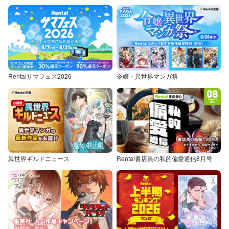
Renta!サマフェス2026
令嬢・異世界マンガ祭
異世界ギルドニュース
Renta!書店員の私的偏愛通信8月号