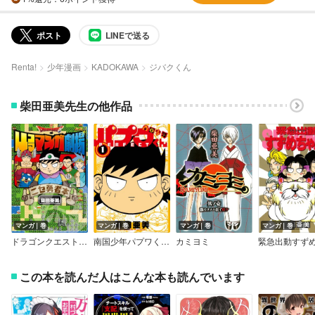
ポスト
LINEで送る
Renta!
少年漫画
KADOKAWA
ジバクくん
柴田亜美先生の他作品
マンガ｜巻
マンガ｜巻
マンガ｜巻
マンガ｜巻
ドラゴンクエスト4コママンガ劇場 ニセ勇者本
南国少年パプワくん PERFECT
カミヨミ
この本を読んだ人はこんな本も読んでいます