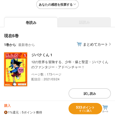
あなたの感想を投票する
話読み
巻読み
現在6巻
まとめてカート
1巻から
最新巻から
ジバクくん 1
12の世界を冒険する、少年・爆と聖霊・ジバクくん
のファンタジー・アドベンチャー！
173
配信日：2021/03/24
試し読み
購入
533
ポイント
すぐに購入
1%
還元
：5ポイント獲得