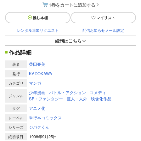
1巻をカートに追加する
推し本棚
マイリスト
レンタル追加リクエスト
配信お知らせメール設定
続刊はこちら
作品詳細
柴田亜美
著者
KADOKAWA
発行
マンガ
カテゴリ
少年漫画
バトル・アクション
コメディ
ジャンル
SF・ファンタジー
亜人・人外
映像化作品
アニメ化
タグ
単行本コミックス
レーベル
ジバクくん
シリーズ
1998年9月25日
紙初版日