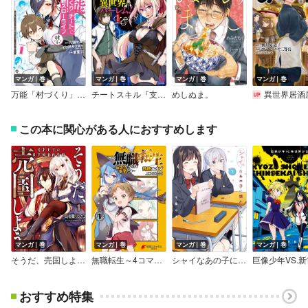
マンガ｜巻
マンガ｜巻
マンガ｜巻
マンガ｜巻
万能「村づくり」チートでお手軽スローライフ ～村ですが何か？～（コミック）【デジタル版限定特典付き】
チートスキル『支配』を使って異世界ハーレム！
めしぬま。
異世界居酒屋「の
この本に関心がある人におすすめします
マンガ｜巻
マンガ｜巻
マンガ｜巻
マンガ｜巻
そうだ、売国しよう～天才王子の赤字国家再生術～【デジタル版限定特典付き】
無職転生～4コマになっても本気だす～
シャイなあの子に懐かれたい
おすすめ特集