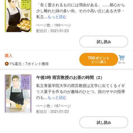
「長く愛されるものには理由がある」……都心から
少し離れた緑の多い街。その小高い丘にある大学・
私立...
もっと読む
189
配信日：2021/01/23
試し読み
購入
700
ポイント
すぐに購入
1%
還元
：7ポイント獲得
午後3時 雨宮教授のお茶の時間（2）
私立青葉学院大学の雨宮教授は文学に出てくるイギ
リス菓子を作るのが趣味のひとつ。姪のサヤの指導
のも...
もっと読む
187
配信日：2021/01/23
試し読み