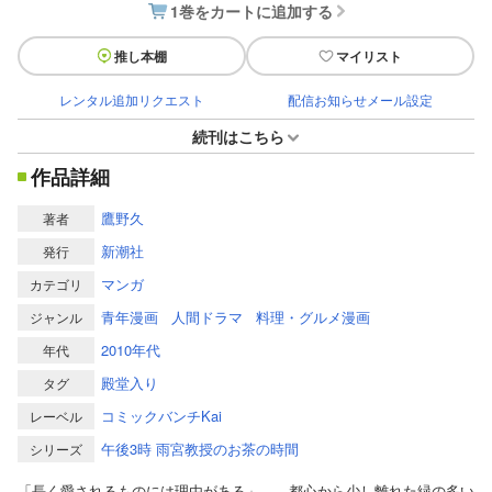
1巻をカートに追加する
推し本棚
マイリスト
レンタル追加リクエスト
配信お知らせメール設定
続刊はこちら
作品詳細
鷹野久
著者
新潮社
発行
マンガ
カテゴリ
青年漫画
人間ドラマ
料理・グルメ漫画
ジャンル
2010年代
年代
殿堂入り
タグ
コミックバンチKai
レーベル
午後3時 雨宮教授のお茶の時間
シリーズ
「長く愛されるものには理由がある」……都心から少し離れた緑の多い