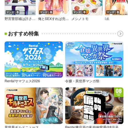
マンガ｜巻
マンガ｜巻
マンガ｜巻
マンガ｜巻
野宮警部補は許さない
俺とSEXすれば売れる
メシノトモ
i.d.
おすすめ特集
Renta!サマフェス2026
令嬢・異世界マンガ祭
異世界ギルドニュース
Renta!書店員の私的偏愛通信8月号