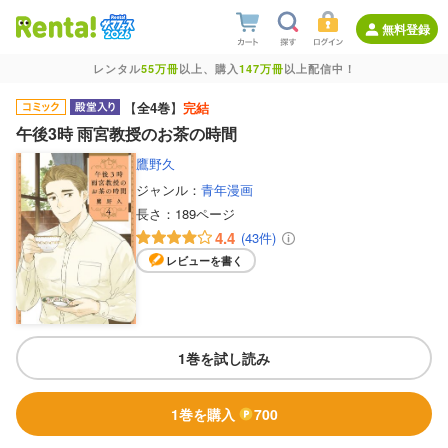
無料登録
レンタル
55万冊
以上、購入
147万冊
以上配信中！
【
全4巻
】
完結
午後3時 雨宮教授のお茶の時間
鷹野久
ジャンル：
青年漫画
長さ：
189ページ
4.4
(43件)
レビューを書く
1巻を試し読み
1巻を購入
700