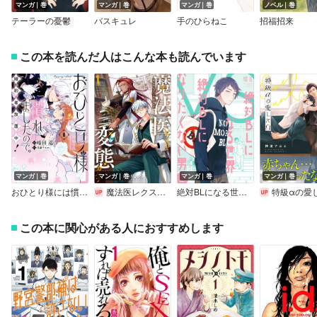
マンガ｜巻
マンガ｜巻
マンガ｜巻
ノベル｜巻
テーラーの憂鬱
バスキュレ
手のひらねこ
招福招来
この本を読んだ人はこんな本も読んでいます
マンガ｜巻
マンガ｜巻
マンガ｜巻
マンガ｜巻
おひとり様には慣れましたので。 婚約者放置中！【イラスト特典付】
魔法医レクスの変態カルテ
絶対BLになる世界VS絶対BLになりたくない男【特典付】
特級αの愛したΩ【電子限定かきおろし
この本に関心がある人におすすめします