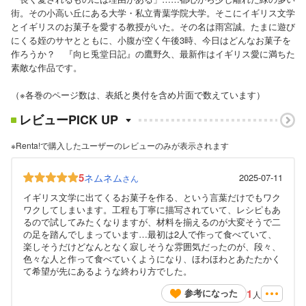
街。その小高い丘にある大学・私立青葉学院大学。そこにイギリス文学
とイギリスのお菓子を愛する教授がいた。その名は雨宮誠。たまに遊び
にくる姪のサヤとともに、小腹が空く午後3時、今日はどんなお菓子を
作ろうか？ 『向ヒ兎堂日記』の鷹野久、最新作はイギリス愛に満ちた
素敵な作品です。
（※各巻のページ数は、表紙と奥付を含め片面で数えています）
レビューPICK UP
※Renta!で購入したユーザーのレビューのみが表示されます
5
ネムネム
2025-07-11
さん
イギリス文学に出てくるお菓子を作る、という言葉だけでもワク
ワクしてしまいます。工程も丁寧に描写されていて、レシピもあ
るので試してみたくなりますが、材料を揃えるのが大変そうで二
の足を踏んでしまっています…最初は2人で作って食べていて、
楽しそうだけどなんとなく寂しそうな雰囲気だったのが、段々、
色々な人と作って食べていくようになり、ほわほわとあたたかく
て希望が先にあるような終わり方でした。
1
参考になった
人