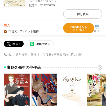
185
配信日：2022/06/09
試し読み
購入
700
ポイント
すぐに購入
1%
還元
：7ポイント獲得
ポスト
LINEで送る
Renta!
青年漫画
新潮社
午後3時 雨宮教授のお茶の時間
鷹野久先生の他作品