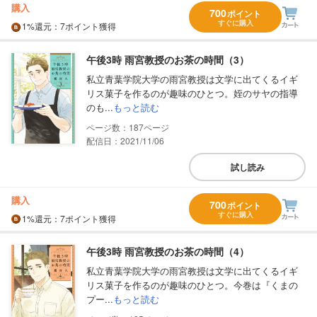
購入
700
ポイント
すぐに購入
1%
還元
：7ポイント獲得
午後3時 雨宮教授のお茶の時間（3）
私立青葉学院大学の雨宮教授は文学に出てくるイギ
リス菓子を作るのが趣味のひとつ。姪のサヤの指導
のも...
もっと読む
187
配信日：2021/11/06
試し読み
購入
700
ポイント
すぐに購入
1%
還元
：7ポイント獲得
午後3時 雨宮教授のお茶の時間（4）
私立青葉学院大学の雨宮教授は文学に出てくるイギ
リス菓子を作るのが趣味のひとつ。今巻は『くまの
プー...
もっと読む