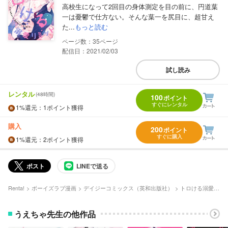
高校生になって2回目の身体測定を目の前に、円道葉
一は憂鬱で仕方ない。そんな葉一を尻目に、超甘え
た...
もっと読む
35
配信日：2021/02/03
試し読み
レンタル
(48時間)
100
ポイント
すぐにレンタル
1%
還元
：1ポイント獲得
購入
200
ポイント
すぐに購入
1%
還元
：2ポイント獲得
ポスト
LINEで送る
Renta!
ボーイズラブ漫画
デイジーコミックス（英和出版社）
トロける溺愛リミット
うえちゃ先生の他作品