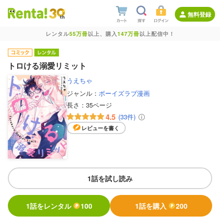
無料登録
レンタル
55万冊
以上、購入
147万冊
以上配信中！
トロける溺愛リミット
うえちゃ
ジャンル：
ボーイズラブ漫画
長さ：
35ページ
4.5
(33件)
レビューを書く
1話を試し読み
1話をレンタル
100
1話を購入
200