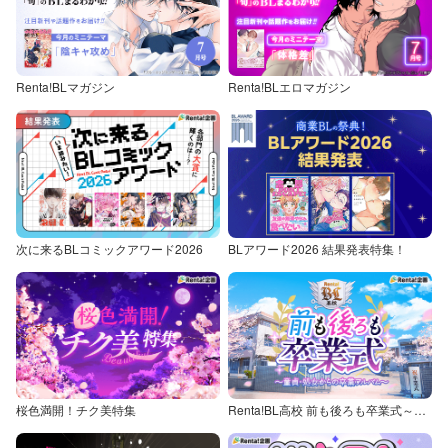
Renta!BLマガジン
Renta!BLエロマガジン
次に来るBLコミックアワード2026
BLアワード2026 結果発表特集！
桜色満開！チク美特集
Renta!BL高校 前も後ろも卒業式～童貞・処女からの卒業アルバム～