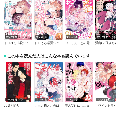
マンガ｜巻
マンガ｜話
マンガ｜巻
マンガ｜巻
トロける溺愛シュガー【単行本版】【電子限定特典付き】
トロける溺愛シュガー
中二くん、恋の電波が乱れております！【単行本】
この本を読んだ人はこんな本も読んでいます
ノベル｜巻
マンガ｜話
マンガ｜巻
マンガ｜巻
お嬢と野獣
ご主人様と、僕はずっと
平凡受けはじめまし、た？【コミックス版】