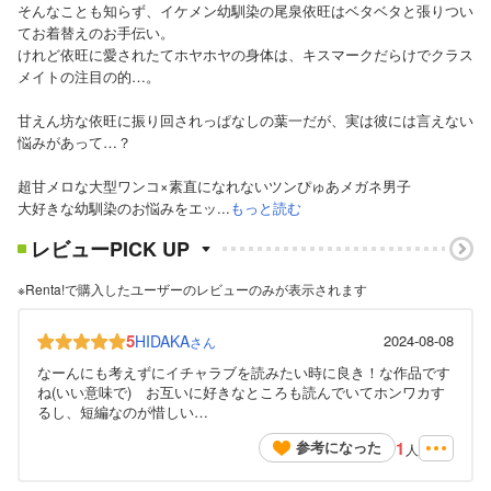
そんなことも知らず、イケメン幼馴染の尾泉依旺はベタベタと張りつい
てお着替えのお手伝い。
けれど依旺に愛されたてホヤホヤの身体は、キスマークだらけでクラス
メイトの注目の的…。
甘えん坊な依旺に振り回されっぱなしの葉一だが、実は彼には言えない
悩みがあって…？
超甘メロな大型ワンコ×素直になれないツンぴゅあメガネ男子
大好きな幼馴染のお悩みをエッ...
もっと読む
レビューPICK UP
※Renta!で購入したユーザーのレビューのみが表示されます
5
HIDAKA
2024-08-08
さん
なーんにも考えずにイチャラブを読みたい時に良き！な作品です
ね(いい意味で) お互いに好きなところも読んでいてホンワカす
るし、短編なのが惜しい…
1
参考になった
人