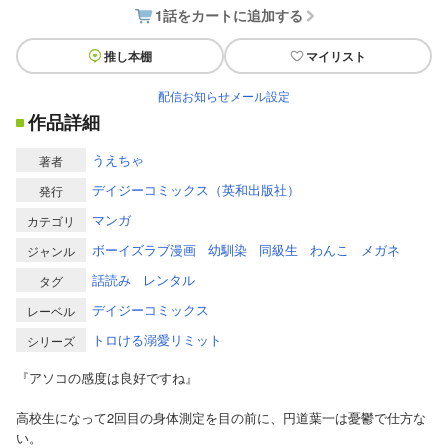
1話をカートに追加する
推し本棚
マイリスト
配信お知らせメール設定
作品詳細
うえちゃ
著者
デイジーコミックス（英和出版社）
発行
マンガ
カテゴリ
ボーイズラブ漫画
幼馴染
同級生
わんこ
メガネ
ジャンル
話読み
レンタル
タグ
デイジーコミックス
レーベル
トロける溺愛リミット
シリーズ
『アソコの感度は良好ですね』
高校生になって2回目の身体測定を目の前に、円道葉一は憂鬱で仕方な
い。