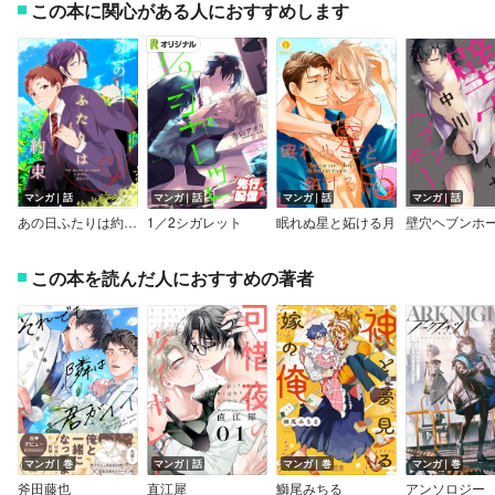
この本に関心がある人におすすめします
マンガ｜話
マンガ｜話
マンガ｜話
マンガ｜話
あの日ふたりは約束を
1／2シガレット
眠れぬ星と妬ける月
この本を読んだ人におすすめの著者
マンガ｜巻
マンガ｜話
マンガ｜巻
マンガ｜巻
斧田藤也
直江犀
鰤尾みちる
アンソロジー