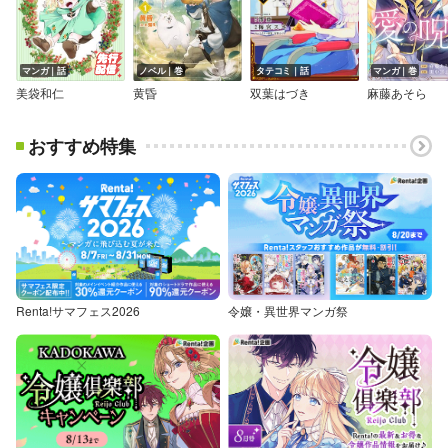
マンガ｜話
ノベル｜巻
タテコミ｜話
マンガ｜巻
美袋和仁
黄昏
双葉はづき
麻藤あそら
おすすめ特集
Renta!サマフェス2026
令嬢・異世界マンガ祭