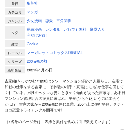
集英社
発行
マンガ
カテゴリ
少女漫画
恋愛
三角関係
ジャンル
長編漫画
レンタル
だれでも無料
殿堂入り
タグ
今だけお得!
Cookie
雑誌
マーガレットコミックスDIGITAL
レーベル
200m先の熱
シリーズ
2021年1月25日
紙初版日
吉家紬(きっかつむぐ)(28)はタワーマンション2階で1人暮らし。在宅で
和裁の仕事をする吉家に、初体験の相手・真霜(ましも)が仕事を回して
くれている。男性のヘタレな姿にときめく傾向があった吉家は、ある日
マンション管理組合の役員に選ばれ、平良(ひらら)という男に出会う
が…!? 吉家の家から200m先に住む真霜、200m上に住む平良。タテ・
ヨコ恋愛トライアングル開幕です!
（※各巻のページ数は、表紙と奥付を含め片面で数えています）