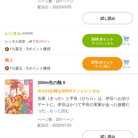
201
配信日：2022/03/25
試し読み
レンタル
(48時間)
309
ポイント
レンタル追加
（終了日:
08/31
）
すぐにレンタル
1%
還元
：3ポイント獲得
購入
570
ポイント
すぐに購入
1%
還元
：5ポイント獲得
200m先の熱 5
今だけお得な309ポイントレンタル
吉家（きっか）と平良（ひらら）は、伊豆へお泊り
デートに。伊豆はかつて平良の実家があった故郷だ
った...
もっと読む
201
配信日：2022/07/25
試し読み