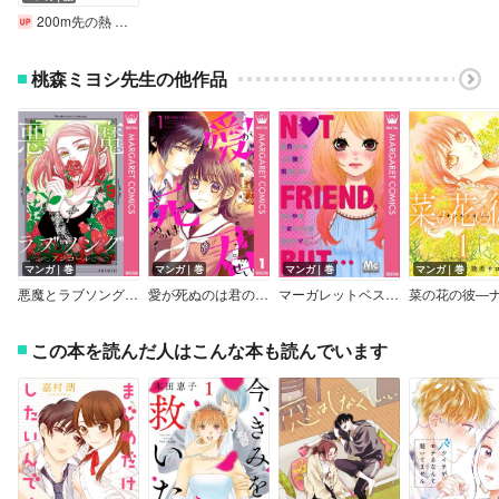
200m先の熱 分冊版
桃森ミヨシ先生の他作品
マンガ｜巻
マンガ｜巻
マンガ｜巻
マンガ｜巻
悪魔とラブソング アンコール
愛が死ぬのは君のせい
マーガレットベストセレクション NOT FRIEND，BUT…
この本を読んだ人はこんな本も読んでいます