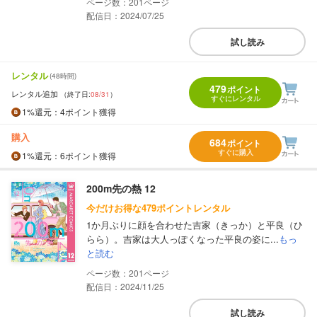
201
配信日：2024/07/25
試し読み
レンタル
(48時間)
479
ポイント
レンタル追加
（終了日:
08/31
）
すぐにレンタル
1%
還元
：4ポイント獲得
購入
684
ポイント
すぐに購入
1%
還元
：6ポイント獲得
200m先の熱 12
今だけお得な479ポイントレンタル
1か月ぶりに顔を合わせた吉家（きっか）と平良（ひ
らら）。吉家は大人っぽくなった平良の姿に...
もっ
と読む
201
配信日：2024/11/25
試し読み