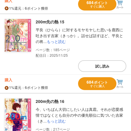
購入
684
ポイント
すぐに購入
1%
還元
：6ポイント獲得
200m先の熱 15
平良（ひらら）に対するモヤモヤした思いを鹿西に
吐き出す吉家（きっか）。話せば話すほど、平良と
の将...
もっと読む
185
配信日：2025/11/25
試し読み
購入
684
ポイント
すぐに購入
1%
還元
：6ポイント獲得
200m先の熱 16
今、いちばん大切にしたい人は真霜。それが恋愛感
情ではなくとも自分の中の優先順位に気づいた吉家
（き...
もっと読む
217