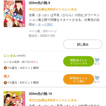
200m先の熱 9
今だけお得な433ポイントレンタル
吉家（きっか）は平良（ひらら）の住むタワーマン
ション最上階で同棲をスタートさせる。仕事先の吉
田が...
もっと読む
201
配信日：2023/11/24
試し読み
レンタル
(48時間)
433
ポイント
レンタル追加
（終了日:
08/31
）
すぐにレンタル
1%
還元
：4ポイント獲得
購入
618
ポイント
すぐに購入
1%
還元
：6ポイント獲得
200m先の熱 10
今だけお得な433ポイントレンタル
吉家（きっか）は「真霜（ましも）の転職は自分の