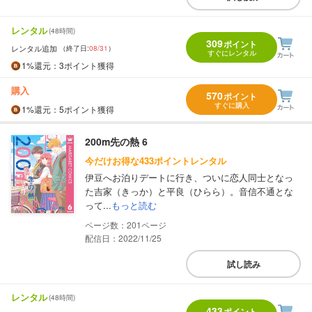
レンタル
(48時間)
309
ポイント
レンタル追加
（終了日:
08/31
）
すぐにレンタル
1%
還元
：3ポイント獲得
購入
570
ポイント
すぐに購入
1%
還元
：5ポイント獲得
200m先の熱 6
今だけお得な433ポイントレンタル
伊豆へお泊りデートに行き、ついに恋人同士となっ
た吉家（きっか）と平良（ひらら）。音信不通とな
って...
もっと読む
201
配信日：2022/11/25
試し読み
レンタル
(48時間)
433
ポイント