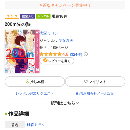
お得なキャンペーン実施中！
現在16巻
200m先の熱
桃森ミヨシ
ジャンル：
少女漫画
長さ：
185ページ
4.6
(324件)
レビューを書く
推し本棚
マイリスト
レンタル追加リクエスト
配信お知らせメール設定
続刊はこちら
作品詳細
桃森ミヨシ
著者