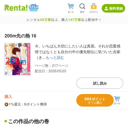
無料登録
レンタル
55万冊
以上、購入
147万冊
以上配信中！
200m先の熱 16
今、いちばん大切にしたい人は真霜。それが恋愛感
情ではなくとも自分の中の優先順位に気づいた吉家
（き...
もっと読む
217
配信日：2026/05/25
試し読み
購入
684
ポイント
すぐに購入
1%
還元
：6ポイント獲得
この作品の他の巻