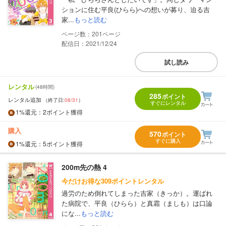
ションに住む平良(ひらら)への想いが募り、迫る吉
家...
もっと読む
201
配信日：2021/12/24
試し読み
レンタル
(48時間)
285
ポイント
レンタル追加
（終了日:
08/31
）
すぐにレンタル
1%
還元
：2ポイント獲得
購入
570
ポイント
すぐに購入
1%
還元
：5ポイント獲得
200m先の熱 4
今だけお得な309ポイントレンタル
過労のため倒れてしまった吉家（きっか）。運ばれ
た病院で、平良（ひらら）と真霜（ましも）は口論
にな...
もっと読む