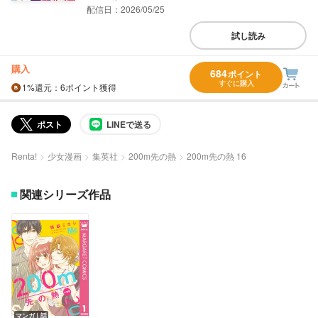
配信日：2026/05/25
試し読み
購入
684
ポイント
すぐに購入
1%
還元
：6ポイント獲得
ポスト
LINEで送る
Renta!
少女漫画
集英社
200m先の熱
200m先の熱 16
関連シリーズ作品
マンガ｜話