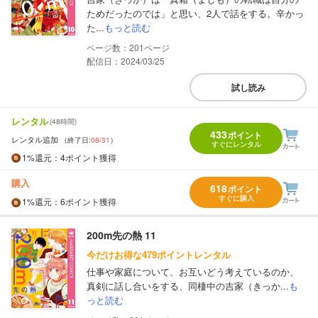
ためだったのでは」と思い、2人で話をする。辛かっ
た...
もっと読む
201
配信日：2024/03/25
試し読み
レンタル
(48時間)
433
ポイント
レンタル追加
（終了日:
08/31
）
すぐにレンタル
1%
還元
：4ポイント獲得
購入
618
ポイント
すぐに購入
1%
還元
：6ポイント獲得
200m先の熱 11
今だけお得な479ポイントレンタル
仕事や家庭について、お互いどう考えているのか、
真剣に話し合いをする、同棲中の吉家（きっか...
も
っと読む