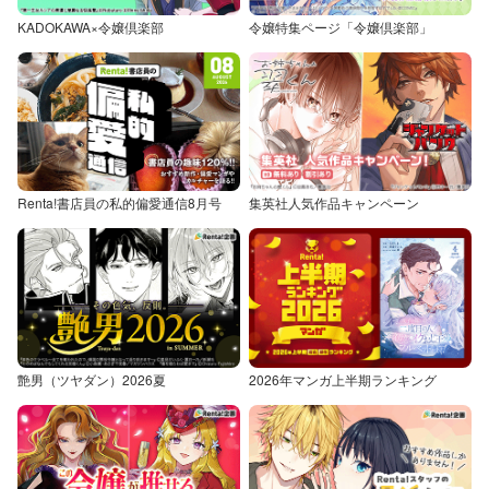
KADOKAWA×令嬢倶楽部
令嬢特集ページ「令嬢倶楽部」
Renta!書店員の私的偏愛通信8月号
集英社人気作品キャンペーン
艶男（ツヤダン）2026夏
2026年マンガ上半期ランキング