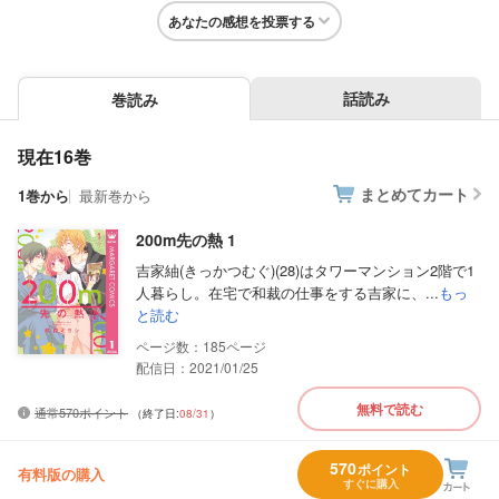
あなたの感想を投票する
話読み
巻読み
現在16巻
まとめてカート
1巻から
最新巻から
200m先の熱 1
吉家紬(きっかつむぐ)(28)はタワーマンション2階で1
人暮らし。在宅で和裁の仕事をする吉家に、...
もっ
と読む
185
配信日：2021/01/25
無料で読む
通常570ポイント
（終了日:
08/31
）
570
ポイント
有料版の購入
すぐに購入