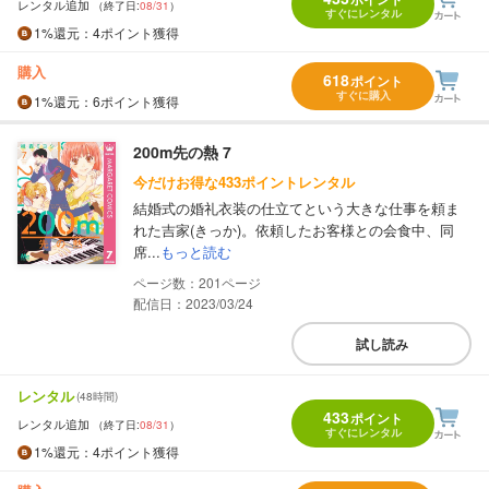
レンタル追加
（終了日:
08/31
）
すぐにレンタル
1%
還元
：4ポイント獲得
購入
618
ポイント
すぐに購入
1%
還元
：6ポイント獲得
200m先の熱 7
今だけお得な433ポイントレンタル
結婚式の婚礼衣装の仕立てという大きな仕事を頼ま
れた吉家(きっか)。依頼したお客様との会食中、同
席...
もっと読む
201
配信日：2023/03/24
試し読み
レンタル
(48時間)
433
ポイント
レンタル追加
（終了日:
08/31
）
すぐにレンタル
1%
還元
：4ポイント獲得