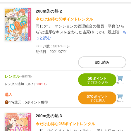
200m先の熱 2
今だけお得な50ポイントレンタル
同じタワーマンションの管理組合の役員・平良(ひら
ら)と濃厚なキスを交わした吉家(きっか)。最上階...
も
っと読む
201
配信日：2021/07/21
試し読み
レンタル
(48時間)
50
ポイント
すぐにレンタル
レンタル追加
（終了日:
08/31
）
購入
570
ポイント
すぐに購入
1%
還元
：5ポイント獲得
200m先の熱 3
今だけお得な285ポイントレンタル
「私 ひららさんとしたいです」。同じタワーマン