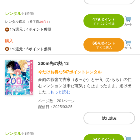
レンタル
(48時間)
479
ポイント
レンタル追加
（終了日:
08/31
）
すぐにレンタル
1%
還元
：4ポイント獲得
購入
684
ポイント
すぐに購入
1%
還元
：6ポイント獲得
200m先の熱 13
今だけお得な547ポイントレンタル
豪雨の影響で吉家（きっか）と平良（ひらら）の住
むマンションは未だ電気すら止まったまま。逃げ出
した...
もっと読む
201
配信日：2025/03/25
試し読み
レンタル
(48時間)
547
ポイント