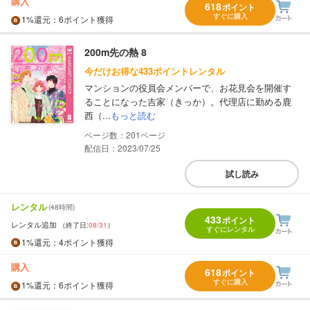
購入
618
ポイント
すぐに購入
1%
還元
：6ポイント獲得
200m先の熱 8
今だけお得な433ポイントレンタル
マンションの役員会メンバーで、お花見会を開催す
ることになった吉家（きっか）。代理店に勤める鹿
西（...
もっと読む
201
配信日：2023/07/25
試し読み
レンタル
(48時間)
433
ポイント
レンタル追加
（終了日:
08/31
）
すぐにレンタル
1%
還元
：4ポイント獲得
購入
618
ポイント
すぐに購入
1%
還元
：6ポイント獲得