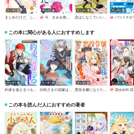
マンガ｜話
マンガ｜巻
マンガ｜巻
マンガ｜巻
まじめだけど、したいんです！
今、きみを救いたい
恋はしなくていい【電子単行本】
バツイチがモテるなんて聞いてません【コミック
この本に関心がある人におすすめします
マンガ｜巻
マンガ｜話
マンガ｜話
マンガ｜話
約束を違えるつもりはありません
白蛇さまの花嫁は、奪われていた名前を取り戻し幸せな道を歩む～餌付けされて売り飛ばされると思っていたら、待っていたのは蕩けるような溺愛でした～
悪役令嬢になりたくないので、王子様と一緒に完璧令嬢を目指します！【単話売】
花ゆめAi 花と
この本を読んだ人におすすめの著者