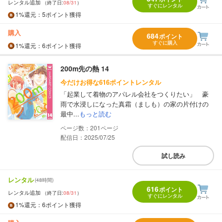
レンタル追加
（終了日:
08/31
）
すぐにレンタル
1%
還元
：5ポイント獲得
購入
684
ポイント
すぐに購入
1%
還元
：6ポイント獲得
200m先の熱 14
今だけお得な616ポイントレンタル
「起業して着物のアパレル会社をつくりたい」 豪
雨で水浸しになった真霜（ましも）の家の片付けの
最中...
もっと読む
201
配信日：2025/07/25
試し読み
レンタル
(48時間)
616
ポイント
レンタル追加
（終了日:
08/31
）
すぐにレンタル
1%
還元
：6ポイント獲得