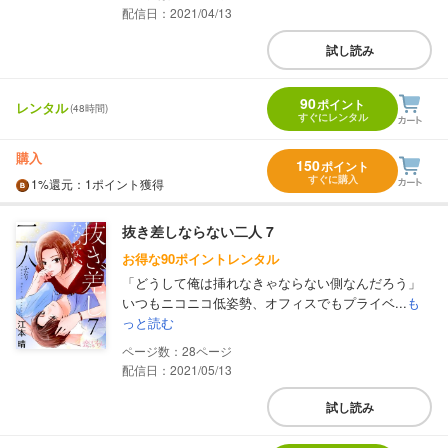
配信日：2021/04/13
試し読み
90
ポイント
レンタル
(48時間)
すぐにレンタル
購入
150
ポイント
すぐに購入
1%
還元
：1ポイント獲得
抜き差しならない二人 7
お得な90ポイントレンタル
「どうして俺は挿れなきゃならない側なんだろう」
いつもニコニコ低姿勢、オフィスでもプライベ...
も
っと読む
28
配信日：2021/05/13
試し読み