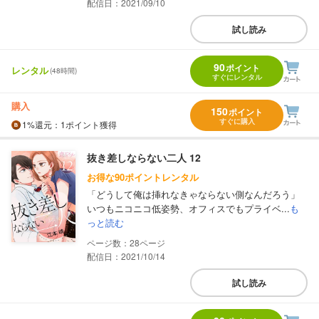
配信日：2021/09/10
試し読み
90
ポイント
レンタル
(48時間)
すぐにレンタル
購入
150
ポイント
すぐに購入
1%
還元
：1ポイント獲得
抜き差しならない二人 12
お得な90ポイントレンタル
「どうして俺は挿れなきゃならない側なんだろう」
いつもニコニコ低姿勢、オフィスでもプライベ...
も
っと読む
28
配信日：2021/10/14
試し読み