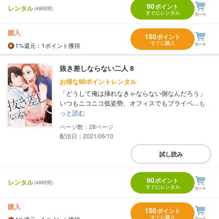
90
ポイント
レンタル
(48時間)
すぐにレンタル
購入
150
ポイント
すぐに購入
1%
還元
：1ポイント獲得
抜き差しならない二人 8
お得な90ポイントレンタル
「どうして俺は挿れなきゃならない側なんだろう」
いつもニコニコ低姿勢、オフィスでもプライベ...
も
っと読む
28
配信日：2021/06/10
試し読み
90
ポイント
レンタル
(48時間)
すぐにレンタル
購入
150
ポイント
すぐに購入