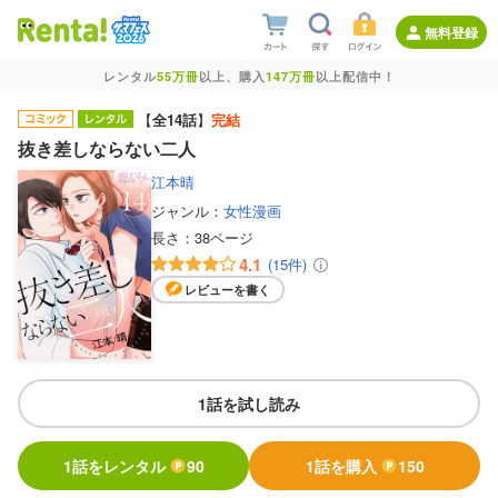
無料登録
レンタル
55万冊
以上、購入
147万冊
以上配信中！
【
全14話
】
完結
抜き差しならない二人
江本晴
ジャンル：
女性漫画
長さ：
38ページ
4.1
(15件)
レビューを書く
1話を試し読み
1話をレンタル
90
1話を購入
150