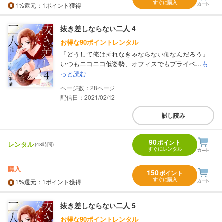
すぐに購入
1%
還元
：1ポイント獲得
抜き差しならない二人 4
お得な90ポイントレンタル
「どうして俺は挿れなきゃならない側なんだろう」
いつもニコニコ低姿勢、オフィスでもプライベ...
も
っと読む
28
配信日：2021/02/12
試し読み
90
ポイント
レンタル
(48時間)
すぐにレンタル
購入
150
ポイント
すぐに購入
1%
還元
：1ポイント獲得
抜き差しならない二人 5
お得な90ポイントレンタル