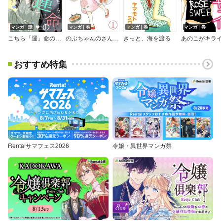
マンガ｜話
マンガ｜巻
マンガ｜巻
マンガ｜巻
こちら「運」命の恋ですか？
のぶちゃんのさんぽごはん
きっと、海を渡る
あのこがキラ
おすすめ特集
Renta!サマフェス2026
令嬢・異世界マンガ祭