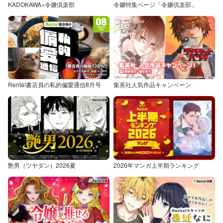
KADOKAWA×令嬢倶楽部
令嬢特集ページ「令嬢倶楽部」
Renta!書店員の私的偏愛通信8月号
集英社人気作品キャンペーン
艶男（ツヤダン）2026夏
2026年マンガ上半期ランキング