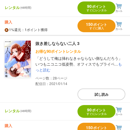
90
ポイント
レンタル
(48時間)
すぐにレンタル
購入
150
ポイント
すぐに購入
1%
還元
：1ポイント獲得
抜き差しならない二人 3
お得な90ポイントレンタル
「どうして俺は挿れなきゃならない側なんだろう」
いつもニコニコ低姿勢、オフィスでもプライベ...
も
っと読む
28
配信日：2021/01/14
試し読み
90
ポイント
レンタル
(48時間)
すぐにレンタル
購入
150
ポイント