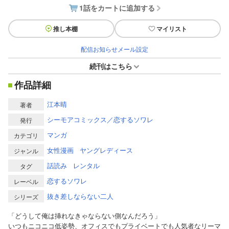
1話をカートに追加する
推し本棚
マイリスト
配信お知らせメール設定
続刊はこちら
作品詳細
江本晴
著者
シーモアコミックス／恋するソワレ
発行
マンガ
カテゴリ
女性漫画
ヤングレディース
ジャンル
話読み
レンタル
タグ
恋するソワレ
レーベル
抜き差しならない二人
シリーズ
「どうして俺は挿れなきゃならない側なんだろう」
いつもニコニコ低姿勢、オフィスでもプライベートでも人気者なリーマ