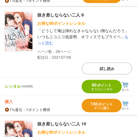
1%
還元
：1ポイント獲得
抜き差しならない二人 9
お得な90ポイントレンタル
「どうして俺は挿れなきゃならない側なんだろう」
いつもニコニコ低姿勢、オフィスでもプライベ...
も
っと読む
28
配信日：2021/07/08
試し読み
90
ポイント
レンタル
(48時間)
すぐにレンタル
購入
150
ポイント
すぐに購入
1%
還元
：1ポイント獲得
抜き差しならない二人 10
お得な90ポイントレンタル