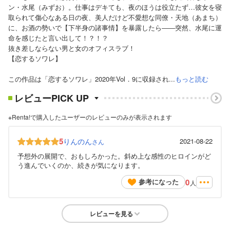
ン・水尾（みずお）。仕事はデキても、夜のほうは役立たず…彼女を寝
取られて傷心なある日の夜、美人だけど不愛想な同僚・天地（あまち）
に、お酒の勢いで【下半身の諸事情】を暴露したら――突然、水尾に運
命を感じたと言い出して！？！？
抜き差しならない男と女のオフィスラブ！
【恋するソワレ】
この作品は「恋するソワレ」2020年Vol．9に収録され...
もっと読む
レビューPICK UP
※Renta!で購入したユーザーのレビューのみが表示されます
5
りんのん
2021-08-22
さん
予想外の展開で、おもしろかった。斜め上な感性のヒロインがど
う進んでいくのか、続きが気になります。
0
参考になった
人
レビューを見る