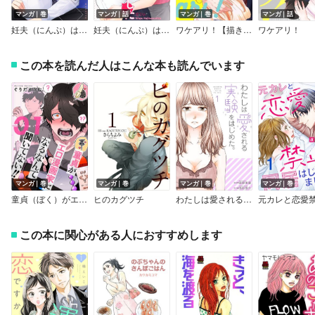
マンガ｜巻
マンガ｜話
マンガ｜巻
マンガ｜話
妊夫（にんぷ）はじめました【描き下ろしおまけ付き特装版】
妊夫（にんぷ）はじめました
ワケアリ！【描き下ろしおまけ付き特装版】
ワケアリ！
この本を読んだ人はこんな本も読んでいます
マンガ｜巻
マンガ｜巻
マンガ｜巻
マンガ｜巻
童貞（ぼく）がエロ漫画家になるなんて聞いてない！！【描き下ろしおまけ付き特装版】
ヒのカグツチ
わたしは愛される実験をはじめた。【特装版】
この本に関心がある人におすすめします