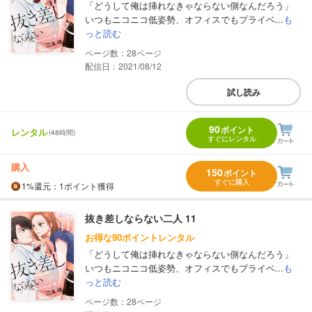
「どうして俺は挿れなきゃならない側なんだろう」
いつもニコニコ低姿勢、オフィスでもプライベ...
も
っと読む
28
配信日：2021/08/12
試し読み
90
ポイント
レンタル
(48時間)
すぐにレンタル
購入
150
ポイント
すぐに購入
1%
還元
：1ポイント獲得
抜き差しならない二人 11
お得な90ポイントレンタル
「どうして俺は挿れなきゃならない側なんだろう」
いつもニコニコ低姿勢、オフィスでもプライベ...
も
っと読む
28