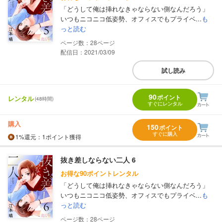
「どうして俺は挿れなきゃならない側なんだろう」
いつもニコニコ低姿勢、オフィスでもプライベ...
も
っと読む
28
配信日：2021/03/09
試し読み
90
ポイント
レンタル
(48時間)
すぐにレンタル
購入
150
ポイント
すぐに購入
1%
還元
：1ポイント獲得
抜き差しならない二人 6
お得な90ポイントレンタル
「どうして俺は挿れなきゃならない側なんだろう」
いつもニコニコ低姿勢、オフィスでもプライベ...
も
っと読む
28