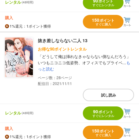
90
ポイント
レンタル
(48時間)
すぐにレンタル
購入
150
ポイント
すぐに購入
1%
還元
：1ポイント獲得
抜き差しならない二人 13
お得な90ポイントレンタル
「どうして俺は挿れなきゃならない側なんだろう」
いつもニコニコ低姿勢、オフィスでもプライベ...
も
っと読む
28
配信日：2021/11/11
試し読み
90
ポイント
レンタル
(48時間)
すぐにレンタル
購入
150
ポイント
すぐに購入
1%
還元
：1ポイント獲得