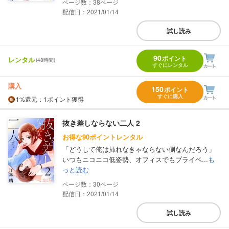
38
配信日：2021/01/14
試し読み
90
ポイント
レンタル
(48時間)
すぐにレンタル
購入
150
ポイント
すぐに購入
1%
還元
：1ポイント獲得
抜き差しならない二人 2
お得な90ポイントレンタル
「どうして俺は挿れなきゃならない側なんだろう」
いつもニコニコ低姿勢、オフィスでもプライベ...
も
っと読む
30
配信日：2021/01/14
試し読み