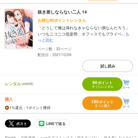
抜き差しならない二人 14
お得な90ポイントレンタル
「どうして俺は挿れなきゃならない側なんだろう」
いつもニコニコ低姿勢、オフィスでもプライベ...
も
っと読む
32
配信日：2021/12/09
試し読み
90
ポイント
レンタル
(48時間)
すぐにレンタル
購入
150
ポイント
すぐに購入
1%
還元
：1ポイント獲得
ポスト
LINEで送る
Renta!
女性漫画
シーモアコミックス／恋するソワレ
抜き差しならない二