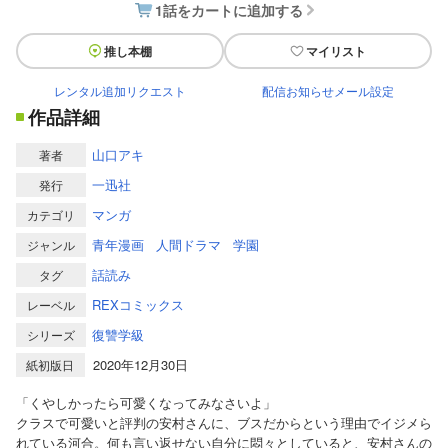
1話をカートに追加する
推し本棚
マイリスト
レンタル追加リクエスト
配信お知らせメール設定
作品詳細
山口アキ
著者
一迅社
発行
マンガ
カテゴリ
青年漫画
人間ドラマ
学園
ジャンル
話読み
タグ
REXコミックス
レーベル
復讐学級
シリーズ
2020年12月30日
紙初版日
「くやしかったら可愛くなってみなさいよ」
クラスで可愛いと評判の安村さんに、ブスだからという理由でイジメら
れている河合。何も言い返せない自分に悶々としていると、安村さんの