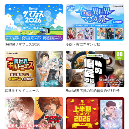
Renta!サマフェス2026
令嬢・異世界マンガ祭
異世界ギルドニュース
Renta!書店員の私的偏愛通信8月号