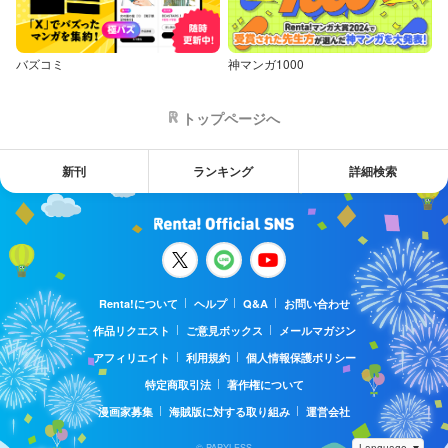
バズコミ
神マンガ1000
トップページへ
新刊
ランキング
詳細検索
Renta!について
ヘルプ
Q&A
お問い合わせ
作品リクエスト
ご意見ボックス
メールマガジン
アフィリエイト
利用規約
個人情報保護ポリシー
特定商取引法
著作権について
漫画家募集
海賊版に対する取り組み
運営会社
© PAPYLESS