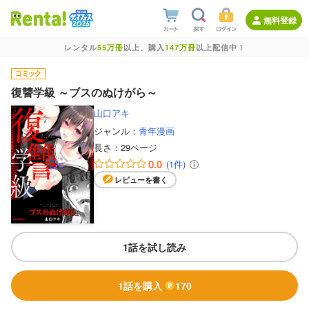
無料登録
レンタル
55万冊
以上、購入
147万冊
以上配信中！
復讐学級 ～ブスのぬけがら～
山口アキ
ジャンル：
青年漫画
長さ：
29ページ
0.0
(1件)
レビューを書く
1話を試し読み
1話を購入
170