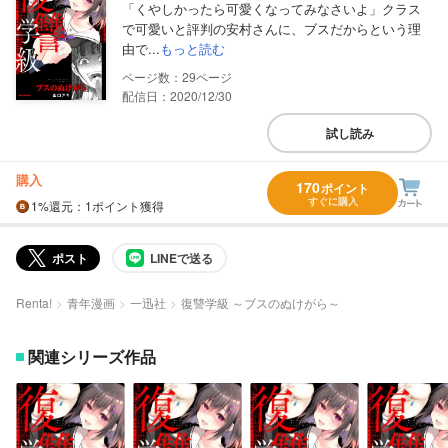
「くやしかったら可愛くなってみなさいよ」クラス
で可愛いと評判の安村さんに、ブスだからという理
由で...
もっと読む
29
配信日：2020/12/30
試し読み
購入
170
ポイント
すぐに購入
1%
還元
：1ポイント獲得
ポスト
LINEで送る
Renta!
青年漫画
一迅社
復讐学級 ～ブスのぬけがら～
関連シリーズ作品