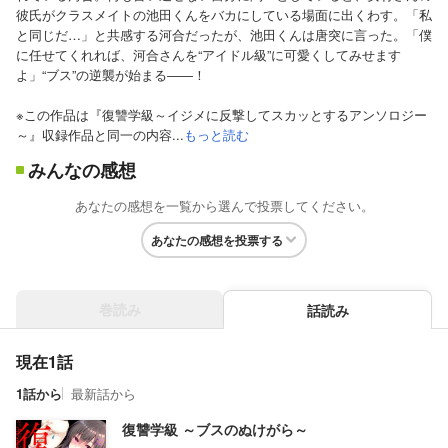
彼氏がクラスメイトの池田くんをバカにしている場面に出くわす。「私
と同じだ…」と共感する河合だったが、池田くんは唐突に言った。「僕
に任せてくれれば、河合さんを“アイドル級”に可愛くしてみせます
よ」“ブス”の逆襲が始まる――！
※この作品は『復讐学級～イジメに反撃してスカッとするアンソロジー
～』収録作品と同一の内容...
もっと読む
みんなの感想
あなたの感想を一覧から選んで投票してください。
あなたの感想を投票する
巻読み
話読み
現在1話
1話から
最新話から
復讐学級 ～ブスのぬけがら～