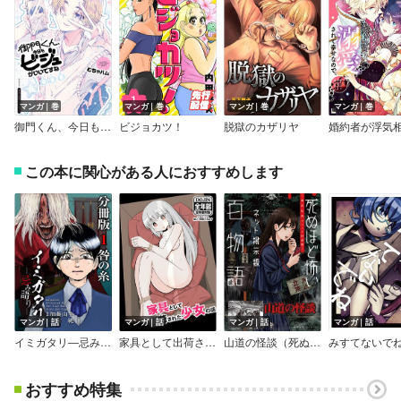
マンガ｜巻
マンガ｜巻
マンガ｜巻
マンガ｜巻
御門くん、今日もビジュがいいですね
ビジョカツ！
脱獄のカザリヤ
この本に関心がある人におすすめします
マンガ｜話
マンガ｜話
マンガ｜話
マンガ｜話
イミガタリ―忌み語り― 分冊版
家具として出荷された少女の話
山道の怪談（死ぬほど怖いネット掲示板百物語～都市伝説コミック怪談集～）
みすてないで
おすすめ特集