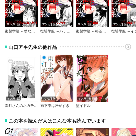
マンガ｜話
マンガ｜話
マンガ｜話
マンガ｜話
復讐学級 ～幼なじみを嫌いになった日～
復讐学級 ～ハナゾノノウラ～
復讐学級 ～格差姉妹～
山口アキ先生の他作品
マンガ｜話
マンガ｜巻
マンガ｜巻
満月さんのネガティブ日常
雨下雫は汗がすき
堕イドル
この本を読んだ人はこんな本も読んでいます