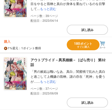
目をやると翡榊と真白が身体を重ねているのを目撃
して...
もっと読む
39
配信日：2023/04/14
試し読み
購入
180
ポイント
すぐに購入
1%
還元
：1ポイント獲得
アウトブライド－異系婚姻－［ばら売り］ 第32
話
「男の嫉妬は醜いなあ、真白」閨蜜桃で乱れた真白
と過ごして上機嫌の翡榊。謎の存在「死神」を憂う
が…...
もっと読む
37
配信日：2023/06/09
試し読み