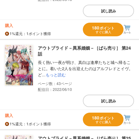
試し読み
購入
180
ポイント
すぐに購入
1%
還元
：1ポイント獲得
アウトブライド－異系婚姻－［ばら売り］ 第24
話
長く熱い一夜が明け、真白は逢摩たちと城へ帰るこ
とに。着いた2人を出迎えたのはアルフレドとイヴ。
ど...
もっと読む
43
配信日：2022/06/10
試し読み
購入
180
ポイント
すぐに購入
1%
還元
：1ポイント獲得
アウトブライド－異系婚姻－［ばら売り］ 第25