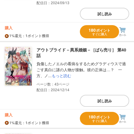
配信日：2024/09/13
試し読み
購入
180
ポイント
すぐに購入
1%
還元
：1ポイント獲得
アウトブライド－異系婚姻－［ばら売り］ 第40
話
負傷したノエルの看病をするためグラディウスで過
ごす真白に謎の人物が接触。彼の正体は…？ 一
方、ノ...
もっと読む
43
配信日：2024/12/14
試し読み
購入
180
ポイント
すぐに購入
1%
還元
：1ポイント獲得