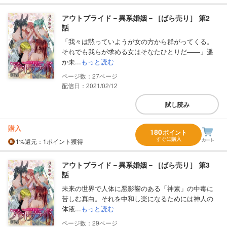
アウトブライド－異系婚姻－［ばら売り］ 第2
話
「我々は黙っていようが女の方から群がってくる。
それでも我らが求める女はそなたひとりだ――」遥
か未...
もっと読む
27
配信日：2021/02/12
試し読み
購入
180
ポイント
すぐに購入
1%
還元
：1ポイント獲得
アウトブライド－異系婚姻－［ばら売り］ 第3
話
未来の世界で人体に悪影響のある「神素」の中毒に
苦しむ真白。それを中和し楽になるためには神人の
体液...
もっと読む
29