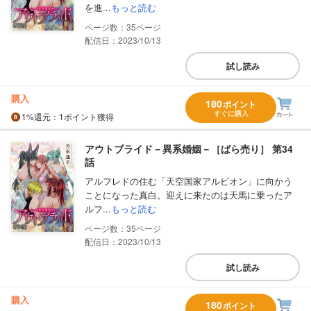
を進...
もっと読む
35
配信日：2023/10/13
試し読み
購入
180
ポイント
すぐに購入
1%
還元
：1ポイント獲得
アウトブライド－異系婚姻－［ばら売り］ 第34
話
アルフレドの住む「天空国家アルビオン」に向かう
ことになった真白。迎えに来たのは天馬に乗ったア
ルフ...
もっと読む
35
配信日：2023/10/13
試し読み
購入
180
ポイント