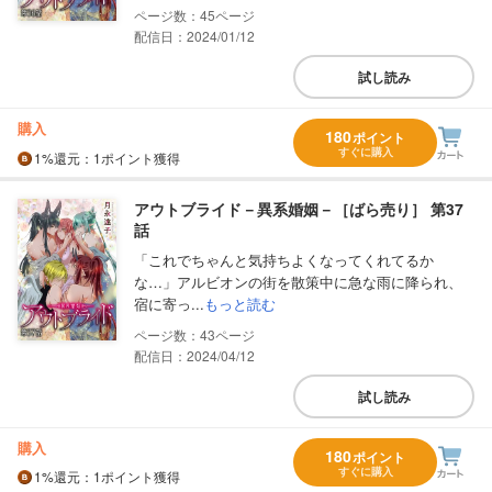
45
配信日：2024/01/12
試し読み
購入
180
ポイント
すぐに購入
1%
還元
：1ポイント獲得
アウトブライド－異系婚姻－［ばら売り］ 第37
話
「これでちゃんと気持ちよくなってくれてるか
な…」アルビオンの街を散策中に急な雨に降られ、
宿に寄っ...
もっと読む
43
配信日：2024/04/12
試し読み
購入
180
ポイント
すぐに購入
1%
還元
：1ポイント獲得