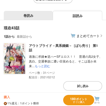
巻読み
話読み
現在43話
まとめてカート
1話から
最新話から
アウトブライド－異系婚姻－［ばら売り］ 第1
話
過激に求婚★逆ハーSFエロス！！ 普通の高2女子、
真白。交通事故に遭い目覚めると、そこは遥か未
来...
もっと読む
31
配信日：2021/02/12
試し読み
購入
180
ポイント
すぐに購入
1%
還元
：1ポイント獲得