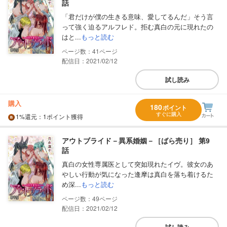
話
「君だけが僕の生きる意味、愛してるんだ」そう言
って強く迫るアルフレド。拒む真白の元に現れたの
はと...
もっと読む
41
配信日：2021/02/12
試し読み
購入
180
ポイント
すぐに購入
1%
還元
：1ポイント獲得
アウトブライド－異系婚姻－［ばら売り］ 第9
話
真白の女性専属医として突如現れたイヴ。彼女のあ
やしい行動が気になった逢摩は真白を落ち着けるた
め深...
もっと読む
49
配信日：2021/02/12
試し読み