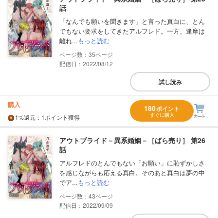
話
「なんでも願いを聞きます」と言った真白に、とん
でもない要求をしてきたアルフレド。一方、逢摩は
離れ...
もっと読む
35
配信日：2022/08/12
試し読み
購入
180
ポイント
すぐに購入
1%
還元
：1ポイント獲得
アウトブライド－異系婚姻－［ばら売り］ 第26
話
アルフレドのとんでもない「お願い」に恥ずかしさ
を感じながらも応える真白。そのあと真白は夢の中
でア...
もっと読む
43
配信日：2022/09/09