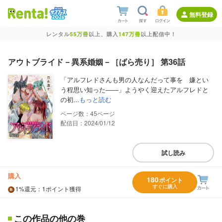
無料登録
レンタル
55万冊
以上、購入
147万冊
以上配信中！
アウトブライド－異系婚姻－［ばら売り］ 第36話
「アルフレドさんも男の人なんだって事を 嫌とい
う程思い知った――」ようやく迎えたアルフレドと
の初...
もっと読む
45
配信日：2024/01/12
試し読み
購入
180
ポイント
すぐに購入
1%
還元
：1ポイント獲得
この作品の他の巻