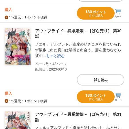
購入
180
ポイント
すぐに購入
1%
還元
：1ポイント獲得
アウトブライド－異系婚姻－［ばら売り］ 第30
話
ノエル、アルフレド、逢摩のいざこざを見ていられ
ず散歩に出た真白は翡榊と出会う。唇を重ねながら
彼の...
もっと読む
43
配信日：2023/03/10
試し読み
購入
180
ポイント
すぐに購入
1%
還元
：1ポイント獲得
アウトブライド－異系婚姻－［ばら売り］ 第31
話
ノエルはアルフレド・逢摩と話し合い中、ふと外に