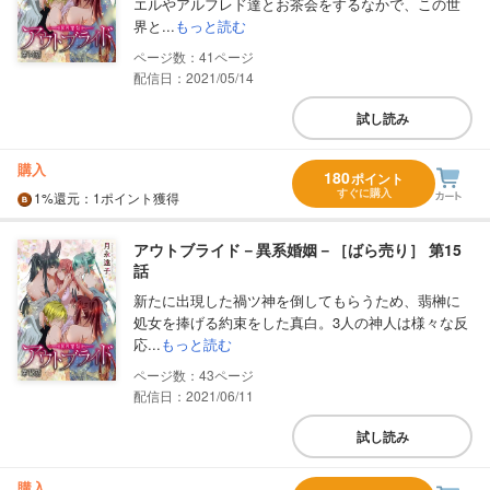
エルやアルフレド達とお茶会をするなかで、この世
界と...
もっと読む
41
配信日：2021/05/14
試し読み
購入
180
ポイント
すぐに購入
1%
還元
：1ポイント獲得
アウトブライド－異系婚姻－［ばら売り］ 第15
話
新たに出現した禍ツ神を倒してもらうため、翡榊に
処女を捧げる約束をした真白。3人の神人は様々な反
応...
もっと読む
43
配信日：2021/06/11
試し読み
購入