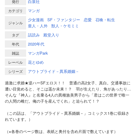
白泉社
発行
マンガ
カテゴリ
少女漫画
SF・ファンタジー
恋愛
召喚・転生
ジャンル
亜人・人外
獣人・ケモミミ
話読み
殿堂入り
タグ
2020年代
年代
マンガPark
雑誌
花とゆめ
レーベル
アウトブライド－異系婚姻－
シリーズ
過激に求婚★逆ハーSFエロス！！ 普通の高2女子、真白。交通事故に
遭い目覚めると、そこは遥か未来！？ 羽が生えたり、角があったり…
そんな『神人』と名乗る4人の異種族美男子から「君はこの世界で唯一
の人間の雌だ。俺の子を産んでくれ」と迫られて！？
（この話は、「アウトブライド－異系婚姻－」コミックス1巻に収録さ
れています。）
（※各巻のページ数は、表紙と奥付を含め片面で数えています）