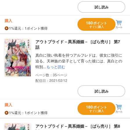
試し読み
購入
180
ポイント
すぐに購入
1%
還元
：1ポイント獲得
アウトブライド－異系婚姻－［ばら売り］ 第7
話
真白に強い執着を持つアルフレドは、彼女に強引に
迫る。天神族の皇子として育った彼には、真白との
特別...
もっと読む
35
配信日：2021/02/12
試し読み
購入
180
ポイント
すぐに購入
1%
還元
：1ポイント獲得
アウトブライド－異系婚姻－［ばら売り］ 第8