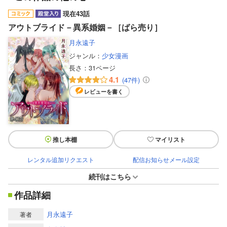
現在43話
アウトブライド－異系婚姻－［ばら売り］
月永遠子
ジャンル：
少女漫画
長さ：
31ページ
4.1
(47件)
レビューを書く
推し本棚
マイリスト
レンタル追加リクエスト
配信お知らせメール設定
続刊はこちら
作品詳細
月永遠子
著者