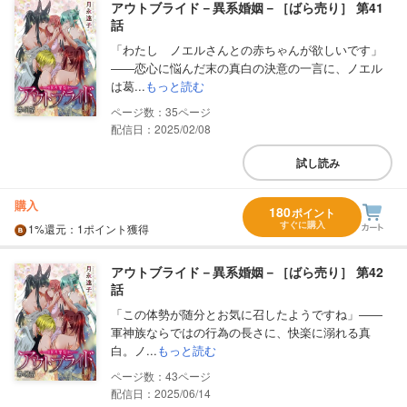
アウトブライド－異系婚姻－［ばら売り］ 第41
話
「わたし ノエルさんとの赤ちゃんが欲しいです」
――恋心に悩んだ末の真白の決意の一言に、ノエル
は葛...
もっと読む
35
配信日：2025/02/08
試し読み
購入
180
ポイント
すぐに購入
1%
還元
：1ポイント獲得
アウトブライド－異系婚姻－［ばら売り］ 第42
話
「この体勢が随分とお気に召したようですね」――
軍神族ならではの行為の長さに、快楽に溺れる真
白。ノ...
もっと読む
43
配信日：2025/06/14