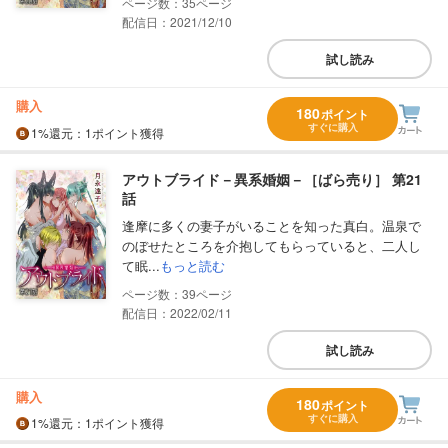
35
配信日：2021/12/10
試し読み
購入
180
ポイント
すぐに購入
1%
還元
：1ポイント獲得
アウトブライド－異系婚姻－［ばら売り］ 第21
話
逢摩に多くの妻子がいることを知った真白。温泉で
のぼせたところを介抱してもらっていると、二人し
て眠...
もっと読む
39
配信日：2022/02/11
試し読み
購入
180
ポイント
すぐに購入
1%
還元
：1ポイント獲得