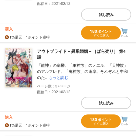
配信日：2021/02/12
試し読み
購入
180
ポイント
すぐに購入
1%
還元
：1ポイント獲得
アウトブライド－異系婚姻－［ばら売り］ 第4
話
「龍神」の翡榊、「軍神族」のノエル、「天神族」
のアルフレド、「鬼神族」の逢摩。それぞれと中和
のた...
もっと読む
37
配信日：2021/02/12
試し読み
購入
180
ポイント
すぐに購入
1%
還元
：1ポイント獲得