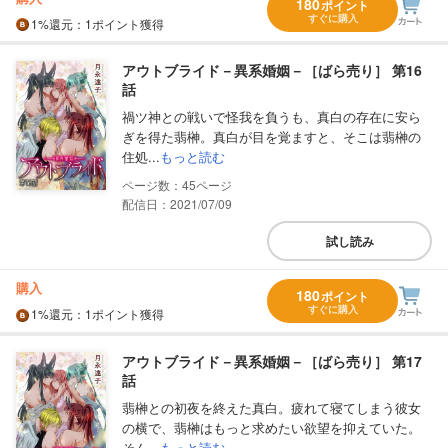
180
ポイント
すぐに購入
1%
還元
：1ポイント獲得
アウトブライド－異系婚姻－［ばら売り］ 第16
話
禍ツ神との戦いで怪我を負うも、真白の存在に安ら
ぎを得た翡榊。真白が目を覚ますと、そこは翡榊の
住処...
もっと読む
45
配信日：2021/07/09
試し読み
購入
180
ポイント
すぐに購入
1%
還元
：1ポイント獲得
アウトブライド－異系婚姻－［ばら売り］ 第17
話
翡榊との初夜を終えた真白。疲れて寝てしまう彼女
の横で、翡榊はもっと求めたい欲望を抑えていた。
そん...
もっと読む