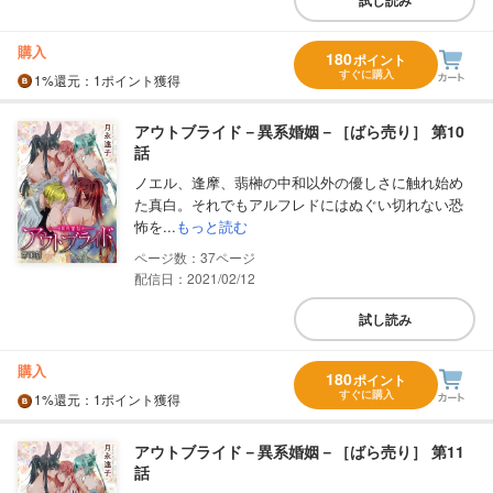
購入
180
ポイント
すぐに購入
1%
還元
：1ポイント獲得
アウトブライド－異系婚姻－［ばら売り］ 第10
話
ノエル、逢摩、翡榊の中和以外の優しさに触れ始め
た真白。それでもアルフレドにはぬぐい切れない恐
怖を...
もっと読む
37
配信日：2021/02/12
試し読み
購入
180
ポイント
すぐに購入
1%
還元
：1ポイント獲得
アウトブライド－異系婚姻－［ばら売り］ 第11
話