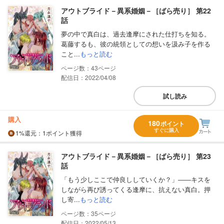
アウトブライド－異系婚姻－［ばら売り］ 第22
話
夢の中で真白は、過去逢摩にされた仕打ちを知る。
葛藤するも、彼の統領としての想いを汲み子を作る
こと...
もっと読む
43
配信日：2022/04/08
試し読み
購入
180
ポイント
すぐに購入
1%
還元
：1ポイント獲得
アウトブライド－異系婚姻－［ばら売り］ 第23
話
「もう少しここで仲良ししていくか？」――キスを
しながら再び誘ってくる逢摩に、抗えない真白。押
し寄...
もっと読む
35
配信日：2022/05/13