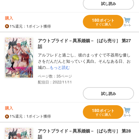
試し読み
購入
180
ポイント
すぐに購入
1%
還元
：1ポイント獲得
アウトブライド－異系婚姻－［ばら売り］ 第27
話
アルフレドと過ごし、彼のまっすぐで不器用な優し
さをだんだんと知っていく真白。そんなある日、お
城の...
もっと読む
35
配信日：2022/11/11
試し読み
購入
180
ポイント
すぐに購入
1%
還元
：1ポイント獲得
アウトブライド－異系婚姻－［ばら売り］ 第28
話