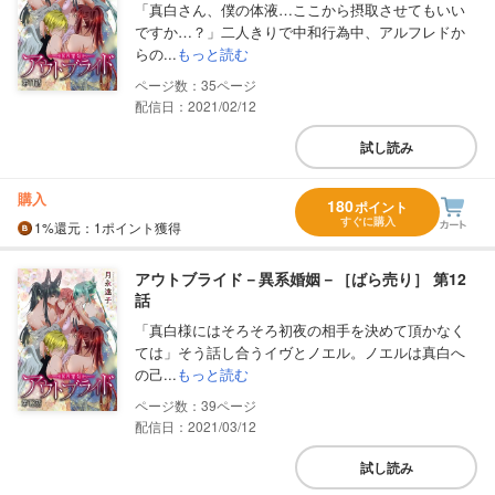
「真白さん、僕の体液…ここから摂取させてもいい
ですか…？」二人きりで中和行為中、アルフレドか
らの...
もっと読む
35
配信日：2021/02/12
試し読み
購入
180
ポイント
すぐに購入
1%
還元
：1ポイント獲得
アウトブライド－異系婚姻－［ばら売り］ 第12
話
「真白様にはそろそろ初夜の相手を決めて頂かなく
ては」そう話し合うイヴとノエル。ノエルは真白へ
の己...
もっと読む
39
配信日：2021/03/12
試し読み