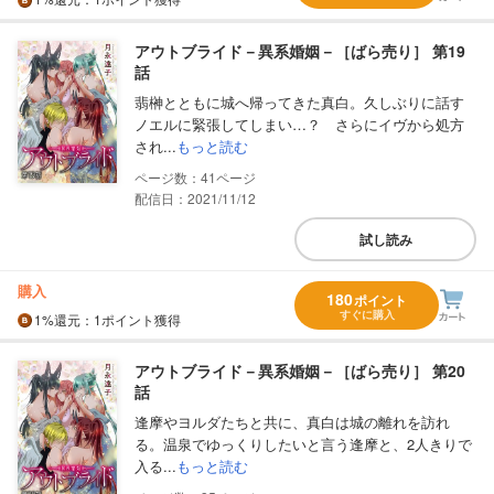
アウトブライド－異系婚姻－［ばら売り］ 第19
話
翡榊とともに城へ帰ってきた真白。久しぶりに話す
ノエルに緊張してしまい…？ さらにイヴから処方
され...
もっと読む
41
配信日：2021/11/12
試し読み
購入
180
ポイント
すぐに購入
1%
還元
：1ポイント獲得
アウトブライド－異系婚姻－［ばら売り］ 第20
話
逢摩やヨルダたちと共に、真白は城の離れを訪れ
る。温泉でゆっくりしたいと言う逢摩と、2人きりで
入る...
もっと読む