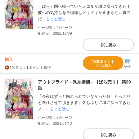
しばらく国へ帰っていたノエルが城に戻ってきた！
彼への気持ちを再認識しドキドキが止まらない真白
だ...
もっと読む
43
配信日：2022/12/09
試し読み
購入
180
ポイント
すぐに購入
1%
還元
：1ポイント獲得
アウトブライド－異系婚姻－［ばら売り］ 第29
話
「今夜はずっと触れられていなかった分 たっぷり
と奉仕させて頂きます」久しぶりに城に戻ってきた
ノエ...
もっと読む
39
配信日：2023/01/13
試し読み