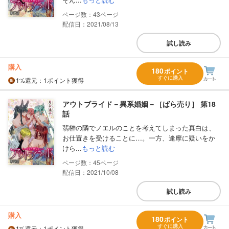
43
配信日：2021/08/13
試し読み
購入
180
ポイント
すぐに購入
1%
還元
：1ポイント獲得
アウトブライド－異系婚姻－［ばら売り］ 第18
話
翡榊の隣でノエルのことを考えてしまった真白は、
お仕置きを受けることに…。一方、逢摩に疑いをか
けら...
もっと読む
45
配信日：2021/10/08
試し読み
購入
180
ポイント
すぐに購入
1%
還元
：1ポイント獲得