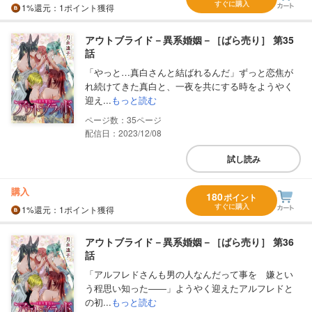
すぐに購入
1%
還元
：1ポイント獲得
アウトブライド－異系婚姻－［ばら売り］ 第35
話
「やっと…真白さんと結ばれるんだ」ずっと恋焦が
れ続けてきた真白と、一夜を共にする時をようやく
迎え...
もっと読む
35
配信日：2023/12/08
試し読み
購入
180
ポイント
すぐに購入
1%
還元
：1ポイント獲得
アウトブライド－異系婚姻－［ばら売り］ 第36
話
「アルフレドさんも男の人なんだって事を 嫌とい
う程思い知った――」ようやく迎えたアルフレドと
の初...
もっと読む