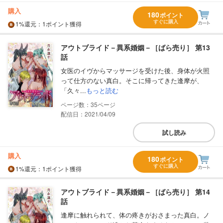
購入
180
ポイント
すぐに購入
1%
還元
：1ポイント獲得
アウトブライド－異系婚姻－［ばら売り］ 第13
話
女医のイヴからマッサージを受けた後、身体が火照
って仕方のない真白。そこに帰ってきた逢摩が、
「久々...
もっと読む
35
配信日：2021/04/09
試し読み
購入
180
ポイント
すぐに購入
1%
還元
：1ポイント獲得
アウトブライド－異系婚姻－［ばら売り］ 第14
話
逢摩に触れられて、体の疼きがおさまった真白。ノ