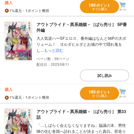
購入
180
ポイント
すぐに購入
1%
還元
：1ポイント獲得
アウトブライド－異系婚姻－［ばら売り］ SP番
外編
大人気逆ハーSFエロス、番外編はなんと56Pの大ボ
リューム！ ヨルダヒルダとお城の中で隠れ鬼を
し...
もっと読む
59
配信日：2023/08/11
試し読み
購入
180
ポイント
すぐに購入
1%
還元
：1ポイント獲得
アウトブライド－異系婚姻－［ばら売り］ 第33
話
「…しばらく会えなくなりますね」協議の末、男性
陣の住む各国へ訪れることが決まった真白。荷造り