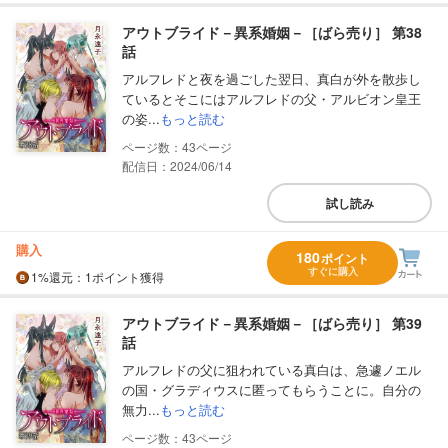
アウトブライド－異系婚姻－［ばら売り］ 第38
話
アルフレドと夜を過ごした翌日、真白が外を散歩し
ているとそこにはアルフレドの父・アルビオン皇王
の姿...
もっと読む
43
配信日：2024/06/14
試し読み
購入
180
ポイント
すぐに購入
1%
還元
：1ポイント獲得
アウトブライド－異系婚姻－［ばら売り］ 第39
話
アルフレドの父に狙われている真白は、急遽ノエル
の国・グラディウスに匿ってもらうことに。自分の
無力...
もっと読む
43