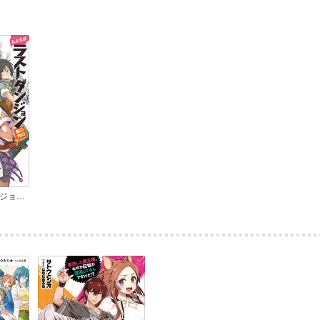
たとえばラストダンジョン前の村の少年が序盤の街で暮らすような物語