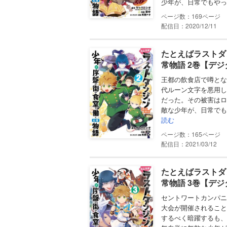
少年が、日常でもやっ
169
配信日：2020/12/11
たとえばラストダ
常物語 2巻【デ
王都の飲食店で噂とな
代ルーン文字を悪用し
だった。その被害はロ
敵な少年が、日常でも
読む
165
配信日：2021/03/12
たとえばラストダ
常物語 3巻【デ
セントワートカンパニ
大会が開催されること
するべく暗躍するも