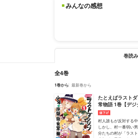
みんなの感想
巻読
全4巻
1巻から
最新巻から
たとえばラストダ
常物語 1巻【デ
村人誰もが反対する中
しかし、村一番弱い男
分たちの村が「ラスト