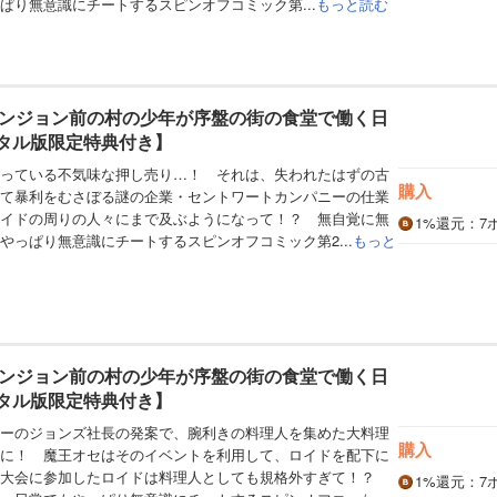
ぱり無意識にチートするスピンオフコミック第...
もっと読む
ンジョン前の村の少年が序盤の街の食堂で働く日
ジタル版限定特典付き】
っている不気味な押し売り…！ それは、失われたはずの古
購入
て暴利をむさぼる謎の企業・セントワートカンパニーの仕業
イドの周りの人々にまで及ぶようになって！？ 無自覚に無
1%
還元
：7
やっぱり無意識にチートするスピンオフコミック第2...
もっと
ンジョン前の村の少年が序盤の街の食堂で働く日
ジタル版限定特典付き】
ーのジョンズ社長の発案で、腕利きの料理人を集めた大料理
購入
に！ 魔王オセはそのイベントを利用して、ロイドを配下に
、大会に参加したロイドは料理人としても規格外すぎて！？
1%
還元
：7