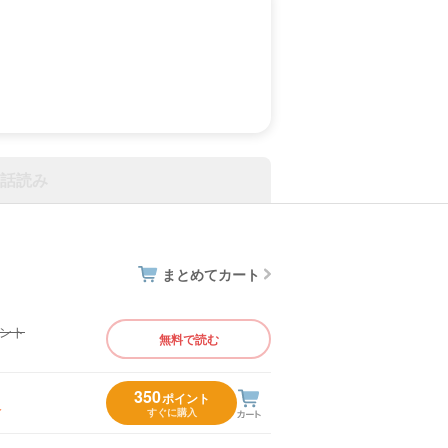
話読み
まとめてカート
イント
無料で読む
）
350
ポイント
入
すぐに購入