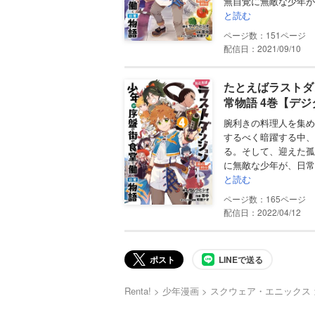
無自覚に無敵な少年が
と読む
151
配信日：2021/09/10
たとえばラストダ
常物語 4巻【デ
腕利きの料理人を集め
するべく暗躍する中、
る。そして、迎えた孤
に無敵な少年が、日常
と読む
165
配信日：2022/04/12
ポスト
LINEで送る
Renta!
少年漫画
スクウェア・エニックス