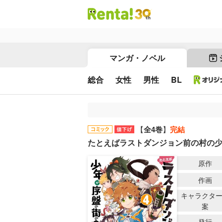
マンガ・ノベル
総合
女性
男性
BL
【
全4巻
】
完結
たとえばラストダンジョン前の村の
原作
作画
キャラクタ
案
発行