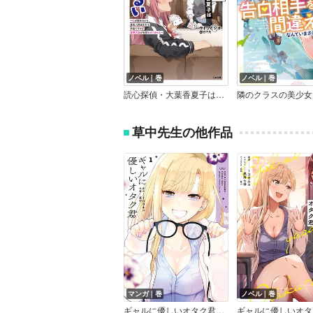
ノベル｜巻
ノベル｜巻
読心探偵・大葉香夏子は頭がわるい
草中先生の他作品
マンガ｜巻
ノベル｜巻
ギャルに優しいオタク君【デジタル版限定特典付き】
ギャルに優しいオタ