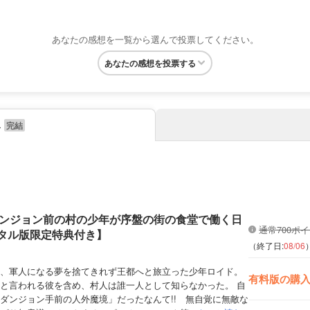
あなたの感想を一覧から選んで投票してください。
あなたの感想を投票する
み
ンジョン前の村の少年が序盤の街の食堂で働く日
通常700ポ
ジタル版限定特典付き】
（終了日:
08/06
、軍人になる夢を捨てきれず王都へと旅立った少年ロイド。
有料版の購
と言われる彼を含め、村人は誰一人として知らなかった。 自
ダンジョン手前の人外魔境」だったなんて!! 無自覚に無敵な