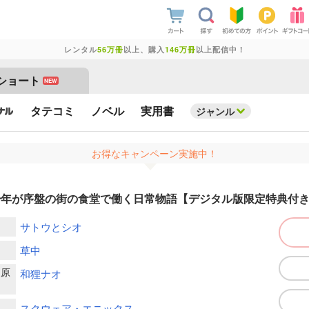
レンタル
56万冊
以上、購入
146万冊
以上配信中！
ショート
NEW
タテコミ
ノベル
実用書
ジャンル
お得なキャンペーン実施中！
少年が序盤の街の食堂で働く日常物語【デジタル版限定特典付
サトウとシオ
草中
ー原
和狸ナオ
スクウェア・エニックス