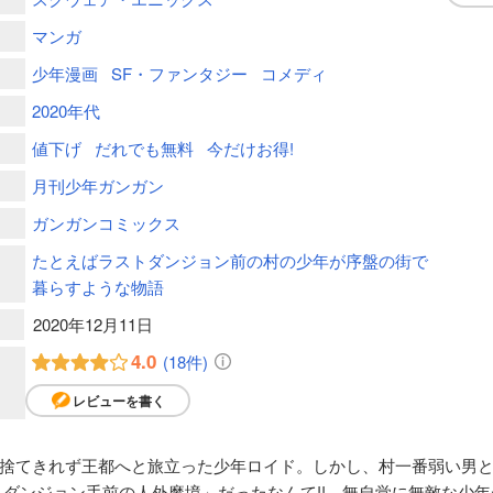
マンガ
少年漫画
SF・ファンタジー
コメディ
2020年代
値下げ
だれでも無料
今だけお得!
月刊少年ガンガン
ガンガンコミックス
たとえばラストダンジョン前の村の少年が序盤の街で
暮らすような物語
2020年12月11日
4.0
(18件)
レビューを書く
捨てきれず王都へと旅立った少年ロイド。しかし、村一番弱い男
トダンジョン手前の人外魔境」だったなんて!! 無自覚に無敵な少