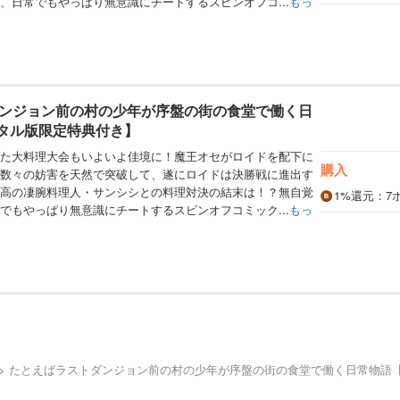
、日常でもやっぱり無意識にチートするスピンオフコ...
もっ
ンジョン前の村の少年が序盤の街の食堂で働く日
ジタル版限定特典付き】
た大料理大会もいよいよ佳境に！魔王オセがロイドを配下に
購入
数々の妨害を天然で突破して、遂にロイドは決勝戦に進出す
高の凄腕料理人・サンシシとの料理対決の結末は！？無自覚
1%
還元
：7
でもやっぱり無意識にチートするスピンオフコミック...
もっ
たとえばラストダンジョン前の村の少年が序盤の街の食堂で働く日常物語