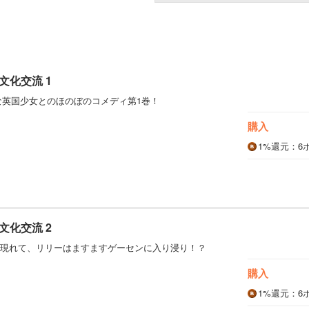
文化交流 1
ュートな英国少女とのほのぼのコメディ第1巻！
購入
1%
還元
：6
文化交流 2
現れて、リリーはますますゲーセンに入り浸り！？
購入
1%
還元
：6