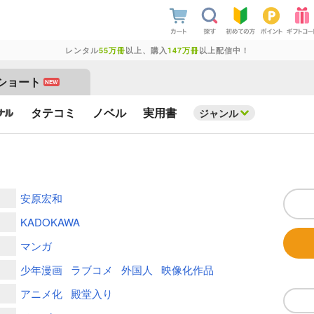
レンタル
55万冊
以上、購入
147万冊
以上配信中！
ショート
NEW
タテコミ
ノベル
実用書
ジャンル
安原宏和
KADOKAWA
マンガ
少年漫画
ラブコメ
外国人
映像化作品
アニメ化
殿堂入り