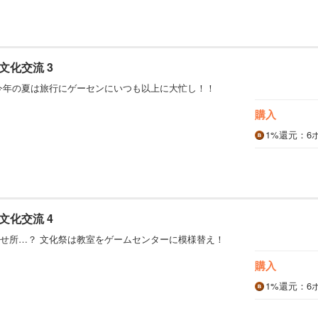
文化交流 3
今年の夏は旅行にゲーセンにいつも以上に大忙し！！
購入
1%
還元
：6
文化交流 4
せ所…？ 文化祭は教室をゲームセンターに模様替え！
購入
1%
還元
：6