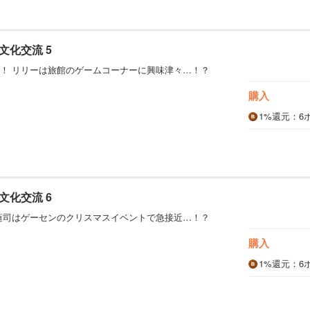
文化交流 5
！ リリーは旅館のゲームコーナーに興味津々…！？
購入
1%
還元
：6
文化交流 6
蓮司はゲーセンのクリスマスイベントで急接近…！？
購入
1%
還元
：6