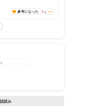
参考になった
1
人
)
話読み