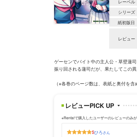
レーベル
シリーズ
紙初版日
レビュー
ゲーセンでバイト中の主人公・草壁蓮司
振り回される蓮司だが、果たしてこの異
（※各巻のページ数は、表紙と奥付を含
レビューPICK UP
※Renta!で購入したユーザーのレビューのみ
5
ひろ
さん