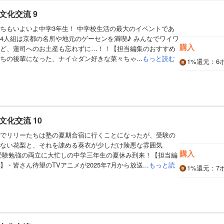
文化交流 9
ちもいよいよ中学3年生！ 中学校生活の最大のイベントであ
4人組は京都の名所や地元のゲーセンを満喫♪ みんなでワイワ
購入
ど、蓮司へのお土産も忘れずに…！！【担当編集のおすすめ
ちの後輩になった、ナイ☆ダン好きな菜々ちゃ...
もっと読む
1%
還元
：6
化交流 10
でリリーたちは塾の夏期合宿に行くことになったが、受験の
ない花梨と、それを諌める葵衣が少しだけ険悪な雰囲気
購入
受験勉強の両立に大忙しの中学三年生の夏休み到来！【担当編
・皆さん待望のTVアニメが2025年7月から放送...
もっと読
1%
還元
：7