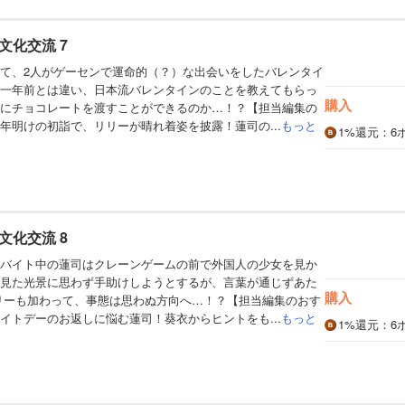
文化交流 7
て、2人がゲーセンで運命的（？）な出会いをしたバレンタイ
一年前とは違い、日本流バレンタインのことを教えてもらっ
購入
にチョコレートを渡すことができるのか…！？【担当編集の
年明けの初詣で、リリーが晴れ着姿を披露！蓮司の...
もっと
1%
還元
：6
文化交流 8
バイト中の蓮司はクレーンゲームの前で外国人の少女を見か
見た光景に思わず手助けしようとするが、言葉が通じずあた
購入
リーも加わって、事態は思わぬ方向へ…！？【担当編集のおす
イトデーのお返しに悩む蓮司！葵衣からヒントをも...
もっと
1%
還元
：6