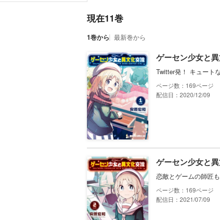
現在11巻
1巻から
最新巻から
ゲーセン少女と異
Twitter発！ キ
169
配信日：2020/12/09
ゲーセン少女と異
恋敵とゲームの師匠も
169
配信日：2021/07/09