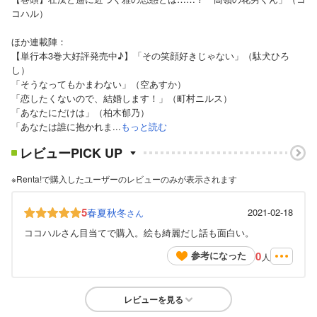
コハル）
ほか連載陣：
【単行本3巻大好評発売中♪】「その笑顔好きじゃない」（駄犬ひろ
し）
「そうなってもかまわない」（空あすか）
「恋したくないので、結婚します！」（町村ニルス）
「あなたにだけは」（柏木郁乃）
「あなたは誰に抱かれま...
もっと読む
レビューPICK UP
※Renta!で購入したユーザーのレビューのみが表示されます
5
春夏秋冬
2021-02-18
さん
ココハルさん目当てで購入。絵も綺麗だし話も面白い。
0
参考になった
人
レビューを見る