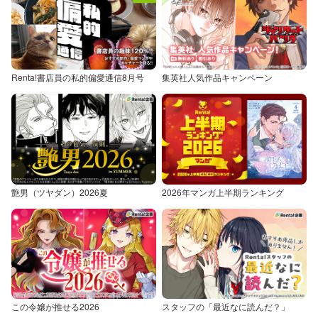
Renta!書店員の私的偏愛通信8月号
集英社人気作品キャンペーン
艶男（ツヤダン）2026夏
2026年マンガ上半期ランキング
この令嬢が推せる2026
スタッフの「最近なに読んだ？」