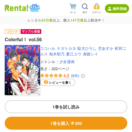
無料登録
レンタル
55万冊
以上、購入
147万冊
以上配信中！
Colorful！ vol.56
ココハル
ナガトカヨ
駄犬ひろし
空あすか
町村ニ
ルス
柏木郁乃
夏江ユウ
者鐘シイ
ジャンル：
少女漫画
長さ：
222ページ
4.5
(5件)
レビューを書く
1巻を試し読み
1巻を購入
350