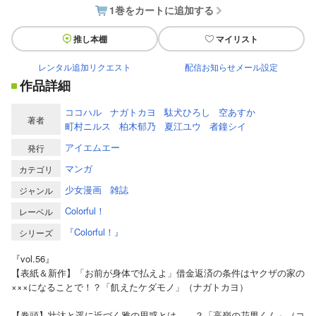
1巻をカートに追加する
推し本棚
マイリスト
レンタル追加リクエスト
配信お知らせメール設定
作品詳細
ココハル
ナガトカヨ
駄犬ひろし
空あすか
著者
町村ニルス
柏木郁乃
夏江ユウ
者鐘シイ
アイエムエー
発行
マンガ
カテゴリ
少女漫画
雑誌
ジャンル
Colorful！
レーベル
『Colorful！』
シリーズ
『vol.56』
【表紙＆新作】「お前が身体で払えよ」借金返済の条件はヤクザの家の
×××になることで！？「飢えたケダモノ」（ナガトカヨ）
【巻頭】壮汰と遥に近づく雅の思惑とは……？「高嶺の花男くん」（コ