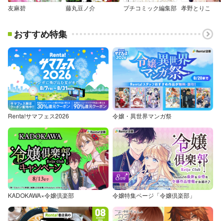
友麻碧
藤丸豆ノ介
プチコミック編集部
孝野とりこ
おすすめ特集
Renta!サマフェス2026
令嬢・異世界マンガ祭
KADOKAWA×令嬢倶楽部
令嬢特集ページ「令嬢倶楽部」