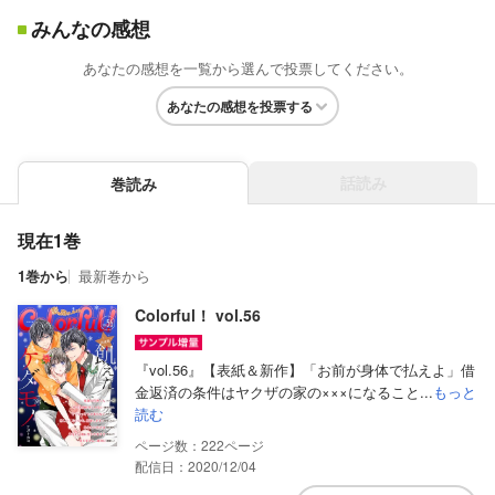
みんなの感想
あなたの感想を一覧から選んで投票してください。
あなたの感想を投票する
話読み
巻読み
現在1巻
1巻から
最新巻から
Colorful！ vol.56
『vol.56』【表紙＆新作】「お前が身体で払えよ」借
金返済の条件はヤクザの家の×××になること...
もっと
読む
222
配信日：2020/12/04