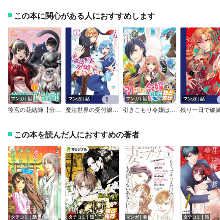
この本に関心がある人におすすめします
マンガ｜話
マンガ｜話
マンガ｜話
マンガ｜話
後宮の花結師【分冊版】
魔法世界の受付嬢になりたいです【分冊版】
引きこもり令嬢は話のわかる聖獣番 連載版
この本を読んだ人におすすめの著者
タテコミ｜話
タテコミ｜話
マンガ｜巻
タテコミ｜話