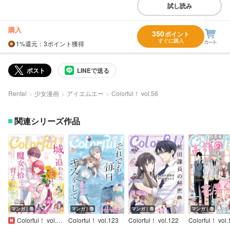
試し読み
購入
350
ポイント
すぐに購入
1%
還元
：3ポイント獲得
ポスト
LINEで送る
Renta!
少女漫画
アイエムエー
Colorful！ vol.56
関連シリーズ作品
マンガ｜巻
マンガ｜巻
マンガ｜巻
マンガ｜巻
Colorful！ vol.124
Colorful！ vol.123
Colorful！ vol.122
Colorful！ vol.