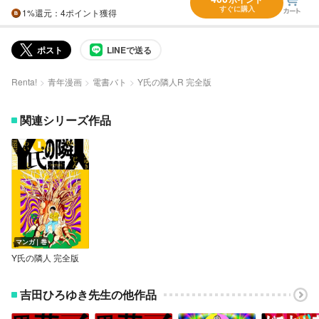
すぐに購入
1%
還元
：4ポイント獲得
ポスト
LINEで送る
Renta!
青年漫画
電書バト
Y氏の隣人R 完全版
関連シリーズ作品
マンガ｜巻
Y氏の隣人 完全版
吉田ひろゆき先生の他作品