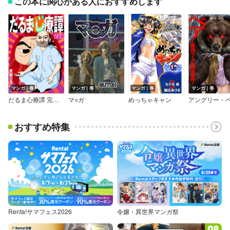
この本に関心がある人におすすめします
マンガ｜巻
マンガ｜巻
マンガ｜巻
マンガ｜巻
だるま心療譚 完全版
マ○ガ
めっちゃキャン
おすすめ特集
Renta!サマフェス2026
令嬢・異世界マンガ祭