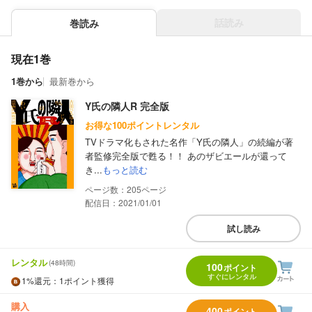
話読み
巻読み
現在1巻
1巻から
最新巻から
Y氏の隣人R 完全版
お得な100ポイントレンタル
TVドラマ化もされた名作「Y氏の隣人」の続編が著
者監修完全版で甦る！！ あのザビエールが還って
き...
もっと読む
205
配信日：2021/01/01
試し読み
レンタル
(48時間)
100
ポイント
すぐにレンタル
1%
還元
：1ポイント獲得
購入
400
ポイント