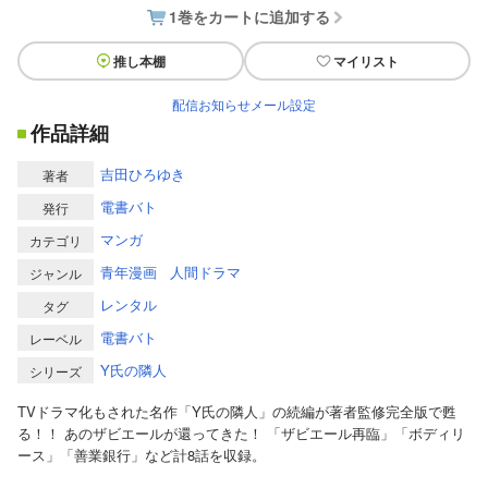
1巻をカートに追加する
推し本棚
マイリスト
配信お知らせメール設定
作品詳細
吉田ひろゆき
著者
電書バト
発行
マンガ
カテゴリ
青年漫画
人間ドラマ
ジャンル
レンタル
タグ
電書バト
レーベル
Y氏の隣人
シリーズ
TVドラマ化もされた名作「Y氏の隣人」の続編が著者監修完全版で甦
る！！ あのザビエールが還ってきた！ 「ザビエール再臨」「ボディリ
ース」「善業銀行」など計8話を収録。