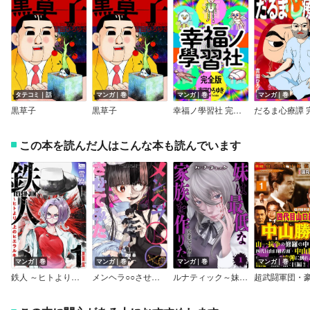
タテコミ｜話
マンガ｜巻
マンガ｜巻
マンガ｜巻
黒草子
黒草子
幸福ノ學習社 完全版
この本を読んだ人はこんな本も読んでいます
マンガ｜巻
マンガ｜巻
マンガ｜巻
マンガ｜巻
鉄人 ～ヒトより上のヒエラルキー～
メンヘラ○○させてみた【電子版限定特典付き】
ルナティック～妹は最低な家族を作りたい～【電子単行本版】