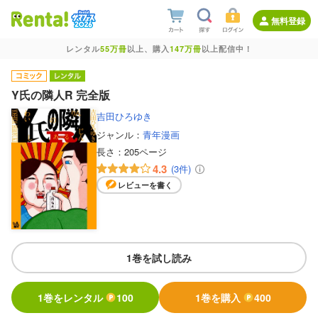
無料登録
レンタル
55万冊
以上、購入
147万冊
以上配信中！
Y氏の隣人R 完全版
吉田ひろゆき
ジャンル：
青年漫画
長さ：
205ページ
4.3
(3件)
レビューを書く
1巻を試し読み
1巻をレンタル
100
1巻を購入
400