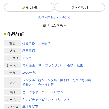
推し本棚
マイリスト
配信お知らせメール設定
続刊はこちら
作品詳細
佐藤健悦
五里蘭堂
著者
秋田書店
発行
マンガ
カテゴリ
青年漫画
SF・ファンタジー
召喚・転生
ジャンル
2020年代
年代
レンタル
新作レンタル
値下げ
だれでも無料
タグ
殿堂入り
今だけお得!
どこでもヤングチャンピオン
雑誌
ヤングチャンピオン・コミックス
レーベル
異世界NTR
シリーズ