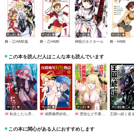
マンガ｜巻
マンガ｜巻
マンガ｜巻
マンガ｜巻
舞－乙HiME嵐
舞－乙HiME
神呪のネクタール
舞－HiME
この本を読んだ人はこんな本も読んでいます
マンガ｜巻
マンガ｜巻
マンガ｜巻
マンガ｜巻
転生したら序盤で死ぬ中ボスだった－ヒロイン眷属化で生き残る－【デジタル版限定特典付き】
侯爵嫡男好色物語 ～異世界ハーレム英雄戦記～
壁役など不要と追放されたS級冒険者、≪奴隷解放≫スキルを駆使して史上最強の国造り【イラスト特典付】
この本に関心がある人におすすめします