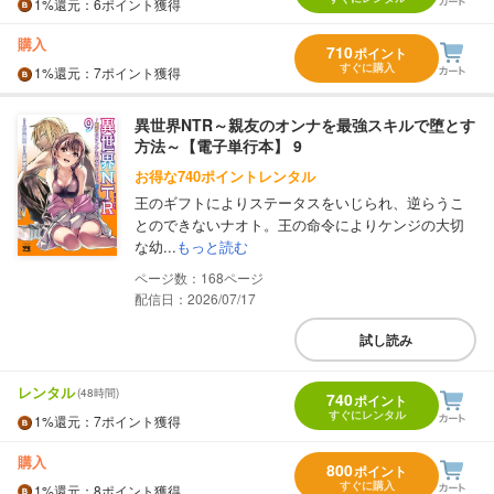
1%
還元
：6ポイント獲得
購入
710
ポイント
すぐに購入
1%
還元
：7ポイント獲得
異世界NTR～親友のオンナを最強スキルで堕とす
方法～【電子単行本】 9
お得な740ポイントレンタル
王のギフトによりステータスをいじられ、逆らうこ
とのできないナオト。王の命令によりケンジの大切
な幼...
もっと読む
168
配信日：2026/07/17
試し読み
レンタル
(48時間)
740
ポイント
すぐにレンタル
1%
還元
：7ポイント獲得
購入
800
ポイント
すぐに購入
1%
還元
：8ポイント獲得