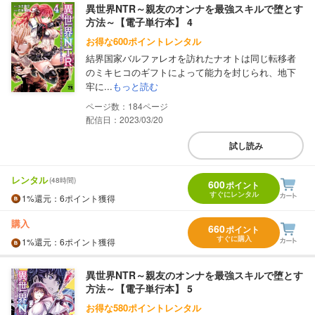
異世界NTR～親友のオンナを最強スキルで堕とす
方法～【電子単行本】 4
お得な600ポイントレンタル
結界国家バルファレオを訪れたナオトは同じ転移者
のミキヒコのギフトによって能力を封じられ、地下
牢に...
もっと読む
184
配信日：2023/03/20
試し読み
レンタル
(48時間)
600
ポイント
すぐにレンタル
1%
還元
：6ポイント獲得
購入
660
ポイント
すぐに購入
1%
還元
：6ポイント獲得
異世界NTR～親友のオンナを最強スキルで堕とす
方法～【電子単行本】 5
お得な580ポイントレンタル