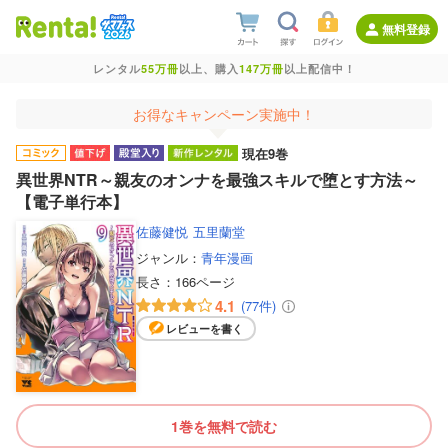
無料登録
レンタル
55万冊
以上、購入
147万冊
以上配信中！
お得なキャンペーン実施中！
現在9巻
異世界NTR～親友のオンナを最強スキルで堕とす方法～
【電子単行本】
佐藤健悦
五里蘭堂
ジャンル：
青年漫画
長さ：
166ページ
4.1
(77件)
レビューを書く
1巻を無料で読む