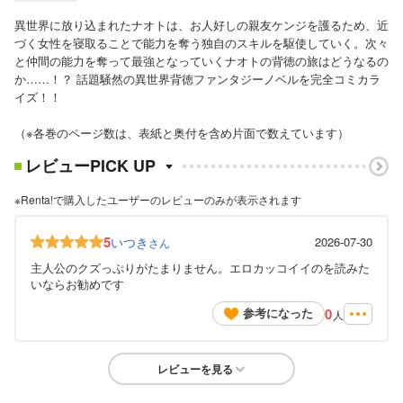
異世界に放り込まれたナオトは、お人好しの親友ケンジを護るため、近
づく女性を寝取ることで能力を奪う独自のスキルを駆使していく。次々
と仲間の能力を奪って最強となっていくナオトの背徳の旅はどうなるの
か……！？ 話題騒然の異世界背徳ファンタジーノベルを完全コミカラ
イズ！！
（※各巻のページ数は、表紙と奥付を含め片面で数えています）
レビューPICK UP
※Renta!で購入したユーザーのレビューのみが表示されます
5
いつき
2026-07-30
さん
主人公のクズっぷりがたまりません。エロカッコイイのを読みた
いならお勧めです
0
参考になった
人
レビューを見る