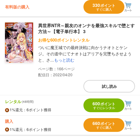
330
ポイント
有料版の購入
すぐに購入
異世界NTR～親友のオンナを最強スキルで堕とす
方法～【電子単行本】 3
お得な600ポイントレンタル
ついに魔王城での最終決戦に向かうナオトとケン
ジ。その道中にてナオトはアリアを完墜ちさせよう
と、さ...
もっと読む
166
配信日：2022/04/20
試し読み
レンタル
(48時間)
600
ポイント
すぐにレンタル
1%
還元
：6ポイント獲得
購入
660
ポイント
すぐに購入
1%
還元
：6ポイント獲得