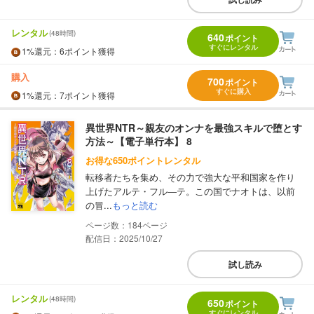
レンタル
(48時間)
640
ポイント
すぐにレンタル
1%
還元
：6ポイント獲得
購入
700
ポイント
すぐに購入
1%
還元
：7ポイント獲得
異世界NTR～親友のオンナを最強スキルで堕とす
方法～【電子単行本】 8
お得な650ポイントレンタル
転移者たちを集め、その力で強大な平和国家を作り
上げたアルテ・フル―テ。この国でナオトは、以前
の冒...
もっと読む
184
配信日：2025/10/27
試し読み
レンタル
(48時間)
650
ポイント
すぐにレンタル