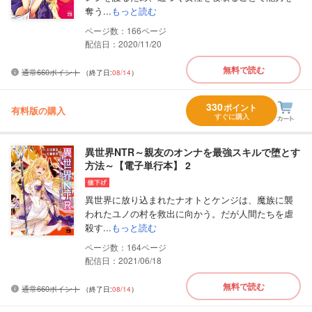
奪う...
もっと読む
166
配信日：2020/11/20
無料で読む
通常660ポイント
（終了日:
08/14
）
330
ポイント
有料版の購入
すぐに購入
異世界NTR～親友のオンナを最強スキルで堕とす
方法～【電子単行本】 2
異世界に放り込まれたナオトとケンジは、魔族に襲
われたユノの村を救出に向かう。だが人間たちを虐
殺す...
もっと読む
164
配信日：2021/06/18
無料で読む
通常660ポイント
（終了日:
08/14
）