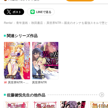
ポスト
LINEで送る
Renta!
青年漫画
秋田書店
異世界NTR～親友のオンナを最強スキルで堕
関連シリーズ作品
マンガ｜話
ノベル｜巻
異世界NTR～親友のオンナを最強スキルで堕とす方法～【分冊版】
異世界NTR
佐藤健悦先生の他作品