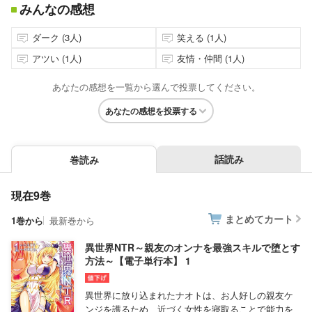
みんなの感想
ダーク (3人)
笑える (1人)
アツい (1人)
友情・仲間 (1人)
あなたの感想を一覧から選んで投票してください。
あなたの感想を投票する
話読み
巻読み
現在9巻
まとめてカート
1巻から
最新巻から
異世界NTR～親友のオンナを最強スキルで堕とす
方法～【電子単行本】 1
異世界に放り込まれたナオトは、お人好しの親友ケ
ンジを護るため、近づく女性を寝取ることで能力を