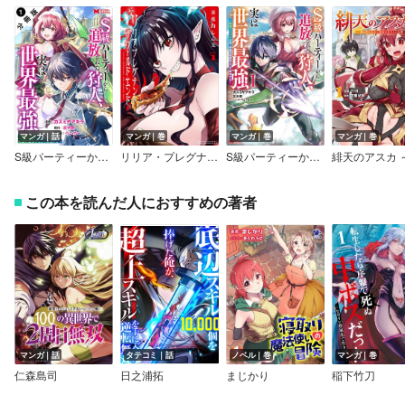
マンガ｜話
マンガ｜巻
マンガ｜巻
マンガ｜巻
S級パーティーから追放された狩人、実は世界最強～射程9999の男、帝国の狙撃手として無双する～（コミック） 分冊版
リリア・プレグナント・ザ・ワールド・エンド
S級パーティーから追放された狩人、実は世界最強～射程9999の男、帝国の狙撃手として無双する～（コミック）
この本を読んだ人におすすめの著者
マンガ｜話
タテコミ｜話
ノベル｜巻
マンガ｜巻
仁森島司
日之浦拓
まじかり
稲下竹刀