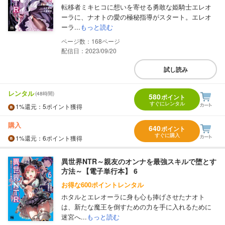
転移者ミキヒコに想いを寄せる勇敢な姫騎士エレオ
ーラに、ナオトの愛の極秘指導がスタート。エレオ
ーラ...
もっと読む
168
配信日：2023/09/20
試し読み
レンタル
(48時間)
580
ポイント
すぐにレンタル
1%
還元
：5ポイント獲得
購入
640
ポイント
すぐに購入
1%
還元
：6ポイント獲得
異世界NTR～親友のオンナを最強スキルで堕とす
方法～【電子単行本】 6
お得な600ポイントレンタル
ホタルとエレオーラに身も心も捧げさせたナオト
は、新たな魔王を倒すための力を手に入れるために
迷宮へ...
もっと読む