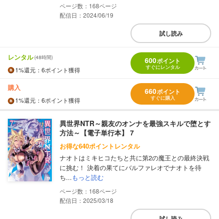
168
配信日：2024/06/19
試し読み
レンタル
(48時間)
600
ポイント
すぐにレンタル
1%
還元
：6ポイント獲得
購入
660
ポイント
すぐに購入
1%
還元
：6ポイント獲得
異世界NTR～親友のオンナを最強スキルで堕とす
方法～【電子単行本】 7
お得な640ポイントレンタル
ナオトはミキヒコたちと共に第2の魔王との最終決戦
に挑む！ 決着の果てにバルファレオでナオトを待
ち...
もっと読む
168
配信日：2025/03/18
試し読み