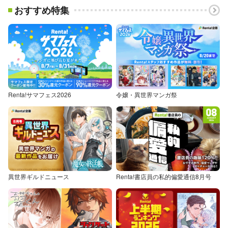
おすすめ特集
Renta!サマフェス2026
令嬢・異世界マンガ祭
異世界ギルドニュース
Renta!書店員の私的偏愛通信8月号