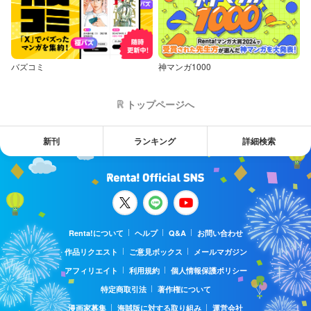
バズコミ
神マンガ1000
トップページへ
新刊
ランキング
詳細検索
Renta!について
ヘルプ
Q&A
お問い合わせ
作品リクエスト
ご意見ボックス
メールマガジン
アフィリエイト
利用規約
個人情報保護ポリシー
特定商取引法
著作権について
漫画家募集
海賊版に対する取り組み
運営会社