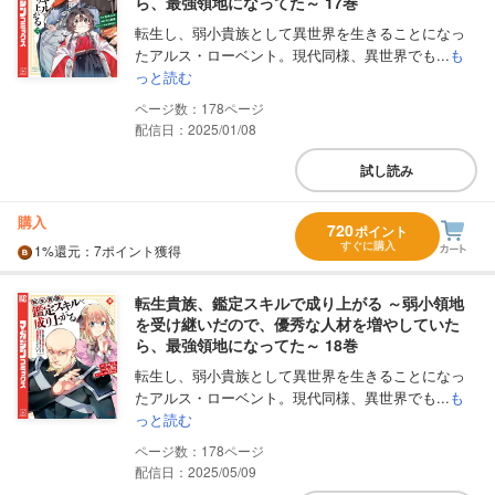
ら、最強領地になってた～ 17巻
転生し、弱小貴族として異世界を生きることになっ
たアルス・ローベント。現代同様、異世界でも...
も
っと読む
178
配信日：2025/01/08
試し読み
購入
720
ポイント
すぐに購入
1%
還元
：7ポイント獲得
転生貴族、鑑定スキルで成り上がる ～弱小領地
を受け継いだので、優秀な人材を増やしていた
ら、最強領地になってた～ 18巻
転生し、弱小貴族として異世界を生きることになっ
たアルス・ローベント。現代同様、異世界でも...
も
っと読む
178
配信日：2025/05/09