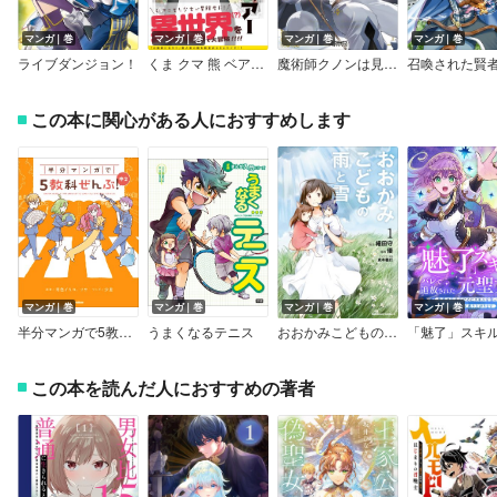
マンガ｜巻
マンガ｜巻
マンガ｜巻
マンガ｜巻
ライブダンジョン！
くま クマ 熊 ベアー（コミック）
魔術師クノンは見えている
この本に関心がある人におすすめします
マンガ｜巻
マンガ｜巻
マンガ｜巻
マンガ｜巻
半分マンガで5教科ぜんぶ！ 中2
うまくなるテニス
おおかみこどもの雨と雪
この本を読んだ人におすすめの著者