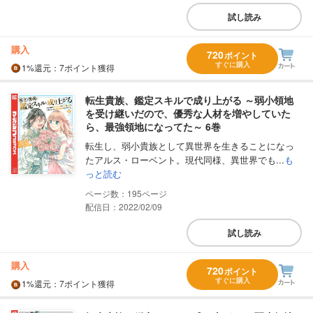
試し読み
購入
720
ポイント
すぐに購入
1%
還元
：7ポイント獲得
転生貴族、鑑定スキルで成り上がる ～弱小領地
を受け継いだので、優秀な人材を増やしていた
ら、最強領地になってた～ 6巻
転生し、弱小貴族として異世界を生きることになっ
たアルス・ローベント。現代同様、異世界でも...
も
っと読む
195
配信日：2022/02/09
試し読み
購入
720
ポイント
すぐに購入
1%
還元
：7ポイント獲得