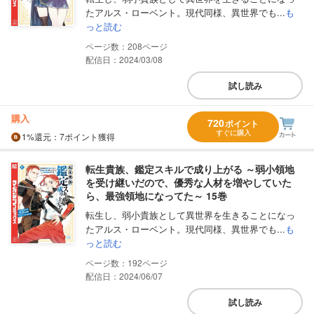
たアルス・ローベント。現代同様、異世界でも...
も
っと読む
208
配信日：2024/03/08
試し読み
購入
720
ポイント
すぐに購入
1%
還元
：7ポイント獲得
転生貴族、鑑定スキルで成り上がる ～弱小領地
を受け継いだので、優秀な人材を増やしていた
ら、最強領地になってた～ 15巻
転生し、弱小貴族として異世界を生きることになっ
たアルス・ローベント。現代同様、異世界でも...
も
っと読む
192
配信日：2024/06/07
試し読み