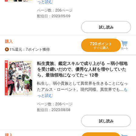
っと読む
206
配信日：2023/05/09
試し読み
購入
720
ポイント
すぐに購入
1%
還元
：7ポイント獲得
転生貴族、鑑定スキルで成り上がる ～弱小領地
を受け継いだので、優秀な人材を増やしていた
ら、最強領地になってた～ 12巻
転生し、弱小貴族として異世界を生きることになっ
たアルス・ローベント。現代同様、異世界でも...
も
っと読む
206
配信日：2023/08/08
試し読み
購入