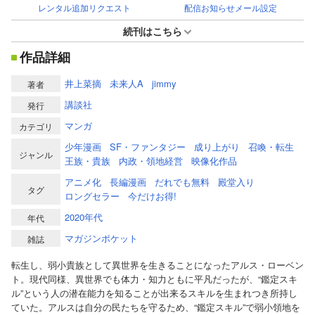
レンタル追加リクエスト
配信お知らせメール設定
続刊はこちら
作品詳細
井上菜摘
未来人A
jimmy
著者
講談社
発行
マンガ
カテゴリ
少年漫画
SF・ファンタジー
成り上がり
召喚・転生
ジャンル
王族・貴族
内政・領地経営
映像化作品
アニメ化
長編漫画
だれでも無料
殿堂入り
タグ
ロングセラー
今だけお得!
2020年代
年代
マガジンポケット
雑誌
転生し、弱小貴族として異世界を生きることになったアルス・ローベン
ト。現代同様、異世界でも体力・知力ともに平凡だったが、“鑑定スキ
ル”という人の潜在能力を知ることが出来るスキルを生まれつき所持し
ていた。アルスは自分の民たちを守るため、“鑑定スキル”で弱小領地を