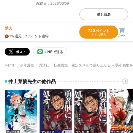
配信日：2026/06/09
試し読み
購入
720
ポイント
すぐに購入
1%
還元
：7ポイント獲得
ポスト
LINEで送る
Renta!
少年漫画
講談社
転生貴族、鑑定スキルで成り上がる ～弱小領地
井上菜摘先生の他作品
マンガ｜巻
マンガ｜話
マンガ｜巻
マンガ｜巻