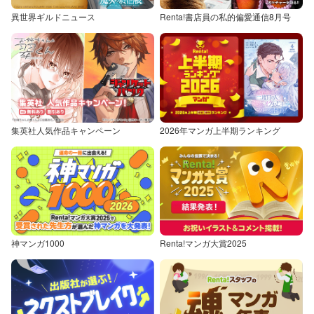
異世界ギルドニュース
Renta!書店員の私的偏愛通信8月号
集英社人気作品キャンペーン
2026年マンガ上半期ランキング
神マンガ1000
Renta!マンガ大賞2025