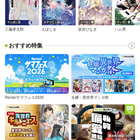
マンガ｜話
タテコミ｜話
ノベル｜巻
マンガ｜巻
三藤孝太郎
えぽしま
坂井ひなぎ
ハム男
おすすめ特集
Renta!サマフェス2026
令嬢・異世界マンガ祭