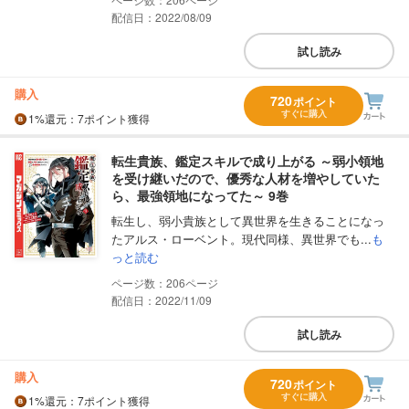
配信日：2022/08/09
試し読み
購入
720
ポイント
すぐに購入
1%
還元
：7ポイント獲得
転生貴族、鑑定スキルで成り上がる ～弱小領地
を受け継いだので、優秀な人材を増やしていた
ら、最強領地になってた～ 9巻
転生し、弱小貴族として異世界を生きることになっ
たアルス・ローベント。現代同様、異世界でも...
も
っと読む
206
配信日：2022/11/09
試し読み
購入
720
ポイント
すぐに購入
1%
還元
：7ポイント獲得