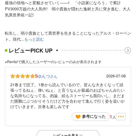
最強の領地へと変貌させていく───! 「小説家になろう」で累計
PV3000万超の大人気作! 弱小貴族が隠れた逸材と共に突き進む、大人
気異世界統一記!
転生し、弱小貴族として異世界を生きることになったアルス・ローベン
ト。現代...
もっと読む
レビューPICK UP
※Renta!で購入したユーザーのレビューのみが表示されます
5
ゆんつ
2026-07-08
さん
21巻まで読了。1巻から読んでいるので、皆んな大きくなって頑
張ってるねぇ、偉いねぇ、と言うなんか親戚のおばちゃんみたい
な気持ちになってる。勿論、絵もストーリーも面白いし、まだま
だ困難にぶつかりそうだけど力を合わせて進んで行く姿を追いか
けていきます。次巻も楽しみです
1
参考になった
人
レビューを見る