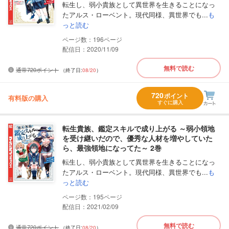
転生し、弱小貴族として異世界を生きることになっ
たアルス・ローベント。現代同様、異世界でも...
も
っと読む
196
配信日：2020/11/09
無料で読む
通常720ポイント
（終了日:
08/20
）
720
ポイント
有料版の購入
すぐに購入
転生貴族、鑑定スキルで成り上がる ～弱小領地
を受け継いだので、優秀な人材を増やしていた
ら、最強領地になってた～ 2巻
転生し、弱小貴族として異世界を生きることになっ
たアルス・ローベント。現代同様、異世界でも...
も
っと読む
195
配信日：2021/02/09
無料で読む
通常720ポイント
（終了日:
08/20
）