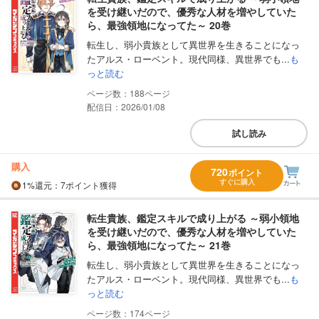
を受け継いだので、優秀な人材を増やしていた
ら、最強領地になってた～ 20巻
転生し、弱小貴族として異世界を生きることになっ
たアルス・ローベント。現代同様、異世界でも...
も
っと読む
188
配信日：2026/01/08
試し読み
購入
720
ポイント
すぐに購入
1%
還元
：7ポイント獲得
転生貴族、鑑定スキルで成り上がる ～弱小領地
を受け継いだので、優秀な人材を増やしていた
ら、最強領地になってた～ 21巻
転生し、弱小貴族として異世界を生きることになっ
たアルス・ローベント。現代同様、異世界でも...
も
っと読む
174