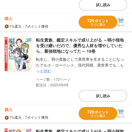
試し読み
購入
720
ポイント
すぐに購入
1%
還元
：7ポイント獲得
転生貴族、鑑定スキルで成り上がる ～弱小領地
を受け継いだので、優秀な人材を増やしていた
ら、最強領地になってた～ 19巻
転生し、弱小貴族として異世界を生きることになっ
たアルス・ローベント。現代同様、異世界でも...
も
っと読む
172
配信日：2025/09/09
試し読み
購入
720
ポイント
すぐに購入
1%
還元
：7ポイント獲得
転生貴族、鑑定スキルで成り上がる ～弱小領地