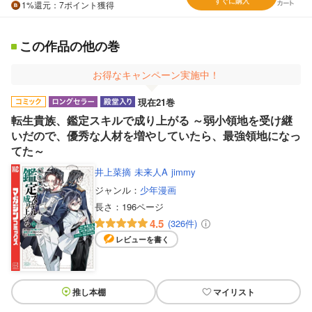
すぐに購入
1%
還元
：7ポイント獲得
この作品の他の巻
お得なキャンペーン実施中！
現在21巻
転生貴族、鑑定スキルで成り上がる ～弱小領地を受け継
いだので、優秀な人材を増やしていたら、最強領地になっ
てた～
井上菜摘
未来人A
jimmy
ジャンル：
少年漫画
長さ：
196ページ
4.5
(326件)
レビューを書く
推し本棚
マイリスト