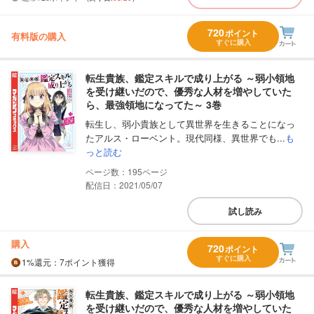
720
ポイント
有料版の購入
すぐに購入
転生貴族、鑑定スキルで成り上がる ～弱小領地
を受け継いだので、優秀な人材を増やしていた
ら、最強領地になってた～ 3巻
転生し、弱小貴族として異世界を生きることになっ
たアルス・ローベント。現代同様、異世界でも...
も
っと読む
195
配信日：2021/05/07
試し読み
購入
720
ポイント
すぐに購入
1%
還元
：7ポイント獲得
転生貴族、鑑定スキルで成り上がる ～弱小領地
を受け継いだので、優秀な人材を増やしていた