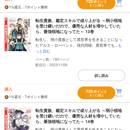
720
ポイント
すぐに購入
1%
還元
：7ポイント獲得
転生貴族、鑑定スキルで成り上がる ～弱小領地
を受け継いだので、優秀な人材を増やしていた
ら、最強領地になってた～ 13巻
転生し、弱小貴族として異世界を生きることになっ
たアルス・ローベント。現代同様、異世界でも...
も
っと読む
190
配信日：2023/11/09
試し読み
購入
720
ポイント
すぐに購入
1%
還元
：7ポイント獲得
転生貴族、鑑定スキルで成り上がる ～弱小領地
を受け継いだので、優秀な人材を増やしていた
ら、最強領地になってた～ 14巻
転生し、弱小貴族として異世界を生きることになっ