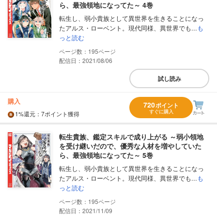
ら、最強領地になってた～ 4巻
転生し、弱小貴族として異世界を生きることになっ
たアルス・ローベント。現代同様、異世界でも...
も
っと読む
195
配信日：2021/08/06
試し読み
購入
720
ポイント
すぐに購入
1%
還元
：7ポイント獲得
転生貴族、鑑定スキルで成り上がる ～弱小領地
を受け継いだので、優秀な人材を増やしていた
ら、最強領地になってた～ 5巻
転生し、弱小貴族として異世界を生きることになっ
たアルス・ローベント。現代同様、異世界でも...
も
っと読む
195
配信日：2021/11/09