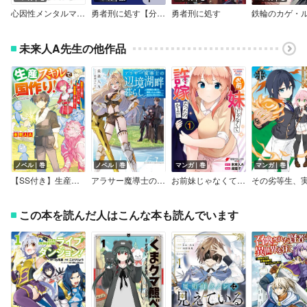
心因性メンタルマーメイド
勇者刑に処す【分冊版】
勇者刑に処す
未来人A先生の他作品
ノベル｜巻
ノベル｜巻
マンガ｜巻
マンガ｜巻
【SS付き】生産スキルで国作り！ 領民0の土地を押し付けられた俺、最強国家を作り上げる
アラサー魔導士の辺境湖畔暮らし【電子書籍限定書き下ろしSS付き】
お前妹じゃなくて許嫁だったのかよ！？
この本を読んだ人はこんな本も読んでいます