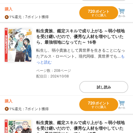
購入
720
ポイント
すぐに購入
1%
還元
：7ポイント獲得
転生貴族、鑑定スキルで成り上がる ～弱小領地
を受け継いだので、優秀な人材を増やしていた
ら、最強領地になってた～ 16巻
転生し、弱小貴族として異世界を生きることになっ
たアルス・ローベント。現代同様、異世界でも...
も
っと読む
208
配信日：2024/10/08
試し読み
購入
720
ポイント
すぐに購入
1%
還元
：7ポイント獲得
転生貴族、鑑定スキルで成り上がる ～弱小領地
を受け継いだので、優秀な人材を増やしていた