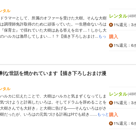
ンタル
レンタル
(48
ドラマーとして、所属のオファーを受けた大樹。そんな大樹
は調理師免許取得のために頑張っていた。一生懸命ないろは
1%
還元
：3
『保育士』で揺れていた大樹はある答えを出す…！しかし大
のハルカは激昂してしまい…！？【描き下ろしおまけ...
もっ
購入
1%
還元
：6
剰な世話を焼かれています【描き下ろしおまけ漫
ンタル
レンタル
(48
ハルカに伝えたことで、大樹はハルカと気まずくなってしま
気づけようと計画したいろは。そしてドラムを辞めることを
1%
還元
：3
大樹さんでも大好き」と大樹に告げる――そんないろはがさ
樹だったが、いろはの元気づける計画はHでも続き…...
もっと
購入
1%
還元
：6