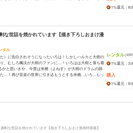
1%
還元
：6
剰な世話を焼かれています【描き下ろしおまけ漫
ンタル
レンタル
(48
た）に告白されそうになったいろは！しかしハルカと大樹の
り、むしろ楓汰が大樹のファンに…！いろはは大樹と落ち着
1%
還元
：3
るかと思いきや、今度は米栖（よねす）が大樹のドラムの師
た…！再び音楽の世界に引き込もうとする米栖…いろ...
もっ
購入
1%
還元
：6
に過剰な世話を焼かれています【描き下ろしおまけ漫画特装版】