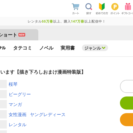
レンタル
55万冊
以上、購入
147万冊
以上配信中！
ショート
NEW
タテコミ
ノベル
実用書
ジャンル
ています【描き下ろしおまけ漫画特装版】
桜琴
ビーグリー
マンガ
女性漫画
ヤングレディース
レンタル