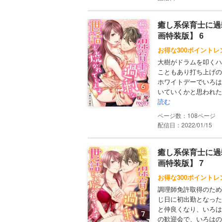
癒し系保育士に過
画特装版】 6
お得な300ポイントレ
大樹がドラムを叩くハ
こともあり打ち上げの
ホワイトデーでいろは
いていくかと思われた
読む
108
配信日：2022/01/15
癒し系保育士に過
画特装版】 7
お得な300ポイントレ
調理師免許取得のため
じ日に初出勤となった
と仲良くなり、いろは
の歓迎会で、いろはの