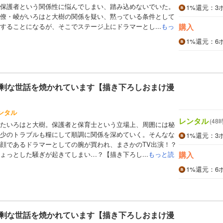
保護者という関係性に悩んでしまい、踏み込めないでいた。
1%
還元
：3
僚・崚がいろはと大樹の関係を疑い、黙っている条件として
することになるが、そこでステージ上にドラマーとし...
もっ
購入
1%
還元
：6
剰な世話を焼かれています【描き下ろしおまけ漫
ンタル
レンタル
(48
たいろはと大樹。保護者と保育士という立場上、周囲には秘
少のトラブルも糧にして順調に関係を深めていく。そんなな
1%
還元
：3
顔であるドラマーとしての腕が買われ、まさかのTV出演！？
ょっとした騒ぎが起きてしまい…？【描き下ろし...
もっと読
購入
1%
還元
：6
剰な世話を焼かれています【描き下ろしおまけ漫