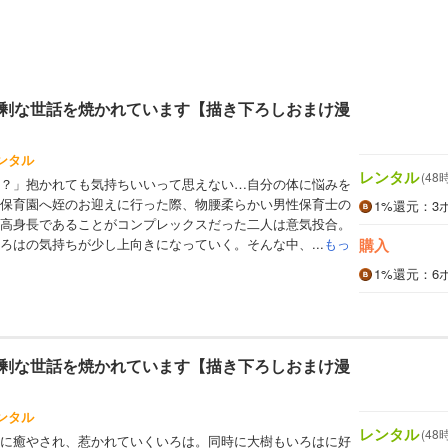
剰な世話を焼かれています【描き下ろしおまけ漫
ンタル
レンタル
(48
？」抱かれても気持ちいいって思えない…自分の体に悩みを
保育園へ姪のお迎えに行った際、物腰柔らかい男性保育士の
1%
還元
：3
高身長であることがコンプレックスだった二人は意気投合。
ろはの気持ちが少し上向きになっていく。そんな中、...
もっ
購入
1%
還元
：6
剰な世話を焼かれています【描き下ろしおまけ漫
ンタル
レンタル
(48
に癒やされ、惹かれていくいろは。同時に大樹もいろはに好