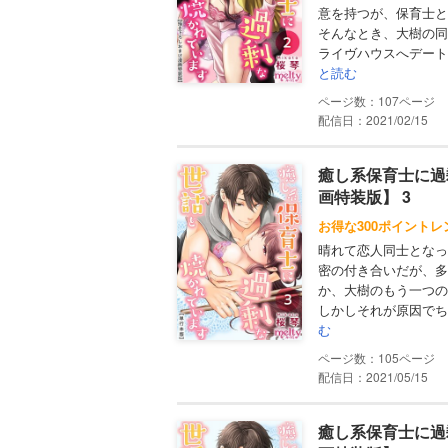
意を持つが、保育士と
そんなとき、大樹の同
ライヴハウスへデート
と読む
107
配信日：2021/02/15
癒し系保育士に過
画特装版】 3
お得な300ポイントレ
晴れて恋人同士となっ
密の付き合いだが、多
か、大樹のもう一つの
しかしそれが原因でち
む
105
配信日：2021/05/15
癒し系保育士に過