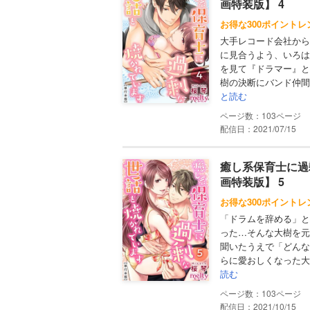
画特装版】 4
お得な300ポイントレ
大手レコード会社から
に見合うよう、いろは
を見て『ドラマー』と
樹の決断にバンド仲間
と読む
103
配信日：2021/07/15
癒し系保育士に過
画特装版】 5
お得な300ポイントレ
「ドラムを辞める」と
った…そんな大樹を元
聞いたうえで「どんな
らに愛おしくなった大
読む
103
配信日：2021/10/15