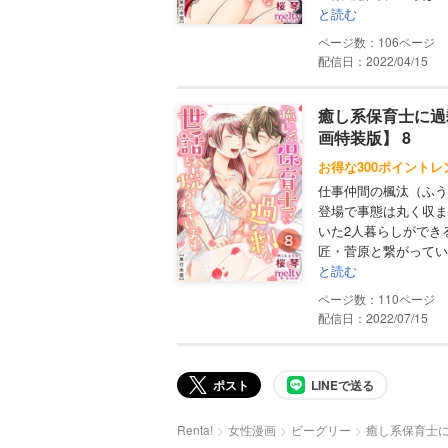
と読む
106
配信日：2022/04/15
癒し系保育士に過
画特装版】 8
お得な300ポイントレ
仕事仲間の楓汰（ふう
登場で事態は丸く収ま
いた2人暮らしができ
匠・菅原と繋がってい
と読む
110
配信日：2022/07/15
ポスト
LINEで送る
Renta!
女性漫画
ビーグリー
癒し系保育士