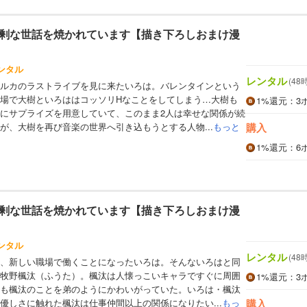
剰な世話を焼かれています【描き下ろしおまけ漫
ンタル
レンタル
(48
ルカのラストライブを見に来たいろは。バレンタインという
場で大樹といろははコッソリHなことをしてしまう…大樹も
1%
還元
：3
にサプライズを用意していて、このまま2人は幸せな関係が続
が、大樹を再び音楽の世界へ引き込もうとする人物...
もっと
購入
1%
還元
：6
剰な世話を焼かれています【描き下ろしおまけ漫
ンタル
レンタル
(48
、新しい職場で働くことになったいろは。そんないろはと同
牧野楓汰（ふうた）。楓汰は人懐っこいキャラですぐに周囲
1%
還元
：3
も楓汰のことを弟のようにかわいがっていた。いろは・楓汰
優しさに触れた楓汰は仕事仲間以上の関係になりたい...
もっ
購入