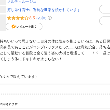
メルティルージュ
癒し系保育士に過剰な世話を焼かれています
3.5
(23件)
レビューを書く
持ちいいって思えない…自分の体に悩みを抱えるいろは。ある日
高身長であることがコンプレックスだった二人は意気投合。落ち
として活動する普段と全く違う姿の大樹と遭遇して――！？ 昼
てしまう体にドキドキが止まらない！
め片面で数えています）
が表示されます