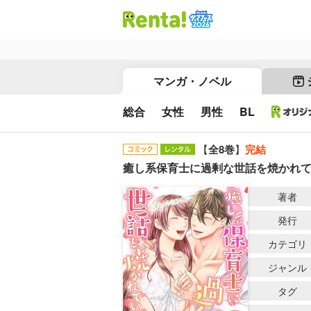
マンガ・ノベル
総合
女性
男性
BL
【
全8巻
】
完結
癒し系保育士に過剰な世話を焼かれ
著者
発行
カテゴリ
ジャンル
タグ