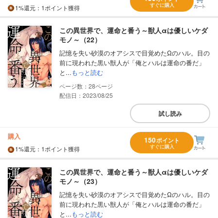
すぐに購入
1%
還元
：1ポイント獲得
この異世界で、運命と番う～獣人αは優しいケダ
モノ～（22）
記憶を失い砂漠のオアシスで目覚めたΩのハル。目の
前に現われた黒い獣人が「俺とハルは運命の番だ」
と...
もっと読む
28
配信日：2023/08/25
試し読み
購入
150
ポイント
すぐに購入
1%
還元
：1ポイント獲得
この異世界で、運命と番う～獣人αは優しいケダ
モノ～（23）
記憶を失い砂漠のオアシスで目覚めたΩのハル。目の
前に現われた黒い獣人が「俺とハルは運命の番だ」
と...
もっと読む