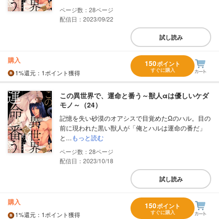
28
配信日：2023/09/22
試し読み
購入
150
ポイント
すぐに購入
1%
還元
：1ポイント獲得
この異世界で、運命と番う～獣人αは優しいケダ
モノ～（24）
記憶を失い砂漠のオアシスで目覚めたΩのハル。目の
前に現われた黒い獣人が「俺とハルは運命の番だ」
と...
もっと読む
28
配信日：2023/10/18
試し読み
購入
150
ポイント
すぐに購入
1%
還元
：1ポイント獲得