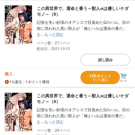
この異世界で、運命と番う～獣人αは優しいケダ
モノ～（8）
記憶を失い砂漠のオアシスで目覚めたΩのハル。目の
前に現われた黒い獣人が「俺とハルは運命の番だ」
と...
もっと読む
27
配信日：2021/10/13
試し読み
購入
150
ポイント
すぐに購入
1%
還元
：1ポイント獲得
この異世界で、運命と番う～獣人αは優しいケダ
モノ～（9）
記憶を失い砂漠のオアシスで目覚めたΩのハル。目の
前に現われた黒い獣人が「俺とハルは運命の番だ」
と...
もっと読む
28