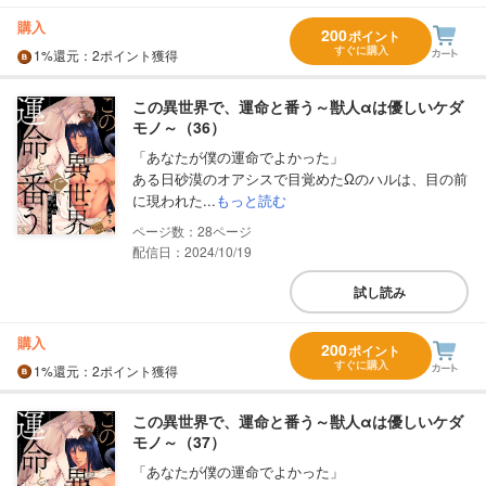
購入
200
ポイント
すぐに購入
1%
還元
：2ポイント獲得
この異世界で、運命と番う～獣人αは優しいケダ
モノ～（36）
「あなたが僕の運命でよかった」
ある日砂漠のオアシスで目覚めたΩのハルは、目の前
に現われた...
もっと読む
28
配信日：2024/10/19
試し読み
購入
200
ポイント
すぐに購入
1%
還元
：2ポイント獲得
この異世界で、運命と番う～獣人αは優しいケダ
モノ～（37）
「あなたが僕の運命でよかった」