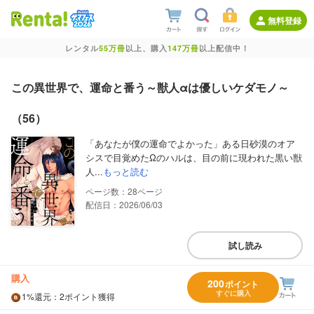
無料登録
レンタル
55万冊
以上、購入
147万冊
以上配信中！
この異世界で、運命と番う～獣人αは優しいケダモノ～
（56）
「あなたが僕の運命でよかった」ある日砂漠のオア
シスで目覚めたΩのハルは、目の前に現われた黒い獣
人...
もっと読む
28
配信日：2026/06/03
試し読み
購入
200
ポイント
すぐに購入
1%
還元
：2ポイント獲得