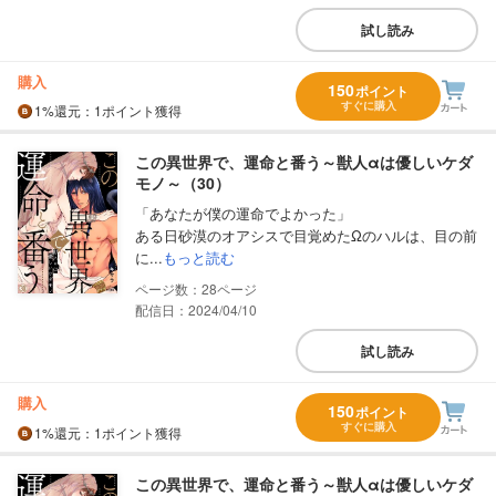
試し読み
購入
150
ポイント
すぐに購入
1%
還元
：1ポイント獲得
この異世界で、運命と番う～獣人αは優しいケダ
モノ～（30）
「あなたが僕の運命でよかった」
ある日砂漠のオアシスで目覚めたΩのハルは、目の前
に...
もっと読む
28
配信日：2024/04/10
試し読み
購入
150
ポイント
すぐに購入
1%
還元
：1ポイント獲得
この異世界で、運命と番う～獣人αは優しいケダ