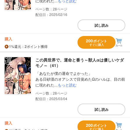
に現われた...
もっと読む
28
配信日：2025/02/16
試し読み
購入
200
ポイント
すぐに購入
1%
還元
：2ポイント獲得
この異世界で、運命と番う～獣人αは優しいケダ
モノ～（41）
「あなたが僕の運命でよかった」
ある日砂漠のオアシスで目覚めたΩのハルは、目の前
に現われた...
もっと読む
28
配信日：2025/03/04
試し読み
購入
200
ポイント
すぐに購入