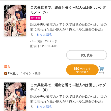
この異世界で、運命と番う～獣人αは優しいケダ
モノ～（5）
記憶を失い砂漠のオアシスで目覚めたΩのハル。目の
前に現われた黒い獣人が「俺とハルは運命の番だ」
と...
もっと読む
27
配信日：2021/04/06
試し読み
購入
150
ポイント
すぐに購入
1%
還元
：1ポイント獲得
この異世界で、運命と番う～獣人αは優しいケダ
モノ～（6）
記憶を失い砂漠のオアシスで目覚めたΩのハル。目の
前に現われた黒い獣人が「俺とハルは運命の番だ」
と...
もっと読む