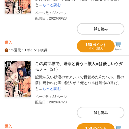
と...
もっと読む
28
配信日：2023/06/23
試し読み
購入
150
ポイント
すぐに購入
1%
還元
：1ポイント獲得
この異世界で、運命と番う～獣人αは優しいケダ
モノ～（21）
記憶を失い砂漠のオアシスで目覚めたΩのハル。目の
前に現われた黒い獣人が「俺とハルは運命の番だ」
と...
もっと読む
28
配信日：2023/07/28
試し読み
購入
150
ポイント