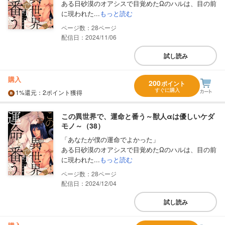
ある日砂漠のオアシスで目覚めたΩのハルは、目の前
に現われた...
もっと読む
28
配信日：2024/11/06
試し読み
購入
200
ポイント
すぐに購入
1%
還元
：2ポイント獲得
この異世界で、運命と番う～獣人αは優しいケダ
モノ～（38）
「あなたが僕の運命でよかった」
ある日砂漠のオアシスで目覚めたΩのハルは、目の前
に現われた...
もっと読む
28
配信日：2024/12/04
試し読み