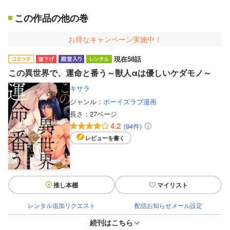
この作品の他の巻
お得なキャンペーン実施中！
現在58話
この異世界で、運命と番う～獣人αは優しいケダモノ～
キサラ
ジャンル：
ボーイズラブ漫画
長さ：
27ページ
4.2
(94件)
レビューを書く
推し本棚
マイリスト
レンタル追加リクエスト
配信お知らせメール設定
続刊はこちら