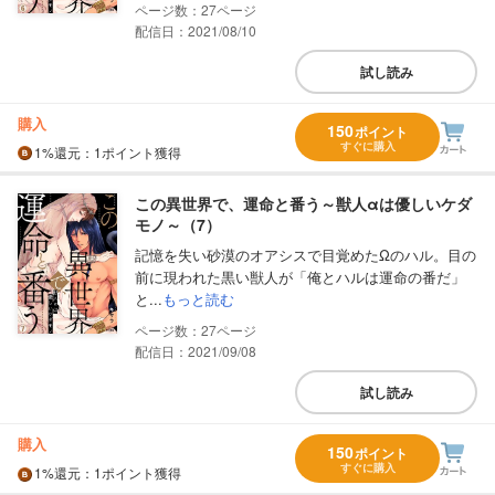
27
配信日：2021/08/10
試し読み
購入
150
ポイント
すぐに購入
1%
還元
：1ポイント獲得
この異世界で、運命と番う～獣人αは優しいケダ
モノ～（7）
記憶を失い砂漠のオアシスで目覚めたΩのハル。目の
前に現われた黒い獣人が「俺とハルは運命の番だ」
と...
もっと読む
27
配信日：2021/09/08
試し読み
購入
150
ポイント
すぐに購入
1%
還元
：1ポイント獲得