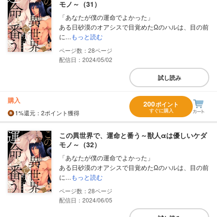
モノ～（31）
「あなたが僕の運命でよかった」
ある日砂漠のオアシスで目覚めたΩのハルは、目の前
に...
もっと読む
28
配信日：2024/05/02
試し読み
購入
200
ポイント
すぐに購入
1%
還元
：2ポイント獲得
この異世界で、運命と番う～獣人αは優しいケダ
モノ～（32）
「あなたが僕の運命でよかった」
ある日砂漠のオアシスで目覚めたΩのハルは、目の前
に...
もっと読む
28
配信日：2024/06/05