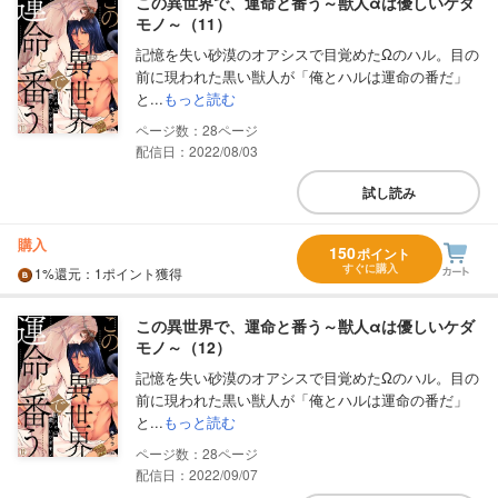
この異世界で、運命と番う～獣人αは優しいケダ
モノ～（11）
記憶を失い砂漠のオアシスで目覚めたΩのハル。目の
前に現われた黒い獣人が「俺とハルは運命の番だ」
と...
もっと読む
28
配信日：2022/08/03
試し読み
購入
150
ポイント
すぐに購入
1%
還元
：1ポイント獲得
この異世界で、運命と番う～獣人αは優しいケダ
モノ～（12）
記憶を失い砂漠のオアシスで目覚めたΩのハル。目の
前に現われた黒い獣人が「俺とハルは運命の番だ」
と...
もっと読む
28
配信日：2022/09/07