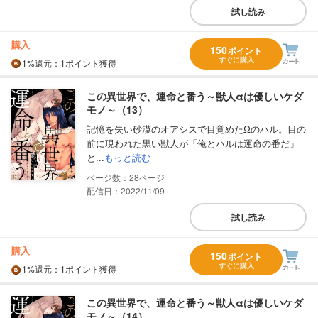
試し読み
購入
150
ポイント
すぐに購入
1%
還元
：1ポイント獲得
この異世界で、運命と番う～獣人αは優しいケダ
モノ～（13）
記憶を失い砂漠のオアシスで目覚めたΩのハル。目の
前に現われた黒い獣人が「俺とハルは運命の番だ」
と...
もっと読む
28
配信日：2022/11/09
試し読み
購入
150
ポイント
すぐに購入
1%
還元
：1ポイント獲得
この異世界で、運命と番う～獣人αは優しいケダ
モノ～（14）