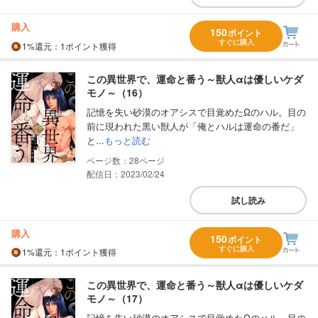
購入
150
ポイント
すぐに購入
1%
還元
：1ポイント獲得
この異世界で、運命と番う～獣人αは優しいケダ
モノ～（16）
記憶を失い砂漠のオアシスで目覚めたΩのハル。目の
前に現われた黒い獣人が「俺とハルは運命の番だ」
と...
もっと読む
28
配信日：2023/02/24
試し読み
購入
150
ポイント
すぐに購入
1%
還元
：1ポイント獲得
この異世界で、運命と番う～獣人αは優しいケダ
モノ～（17）
記憶を失い砂漠のオアシスで目覚めたΩのハル。目の