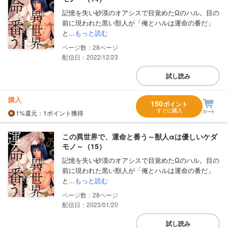
記憶を失い砂漠のオアシスで目覚めたΩのハル。目の
前に現われた黒い獣人が「俺とハルは運命の番だ」
と...
もっと読む
28
配信日：2022/12/23
試し読み
購入
150
ポイント
すぐに購入
1%
還元
：1ポイント獲得
この異世界で、運命と番う～獣人αは優しいケダ
モノ～（15）
記憶を失い砂漠のオアシスで目覚めたΩのハル。目の
前に現われた黒い獣人が「俺とハルは運命の番だ」
と...
もっと読む
28
配信日：2023/01/20
試し読み