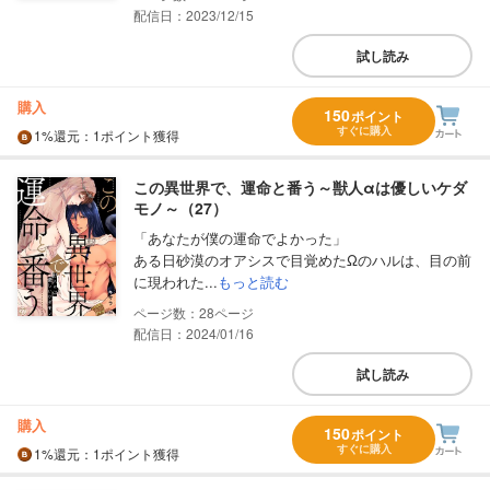
配信日：2023/12/15
試し読み
購入
150
ポイント
すぐに購入
1%
還元
：1ポイント獲得
この異世界で、運命と番う～獣人αは優しいケダ
モノ～（27）
「あなたが僕の運命でよかった」
ある日砂漠のオアシスで目覚めたΩのハルは、目の前
に現われた...
もっと読む
28
配信日：2024/01/16
試し読み
購入
150
ポイント
すぐに購入
1%
還元
：1ポイント獲得