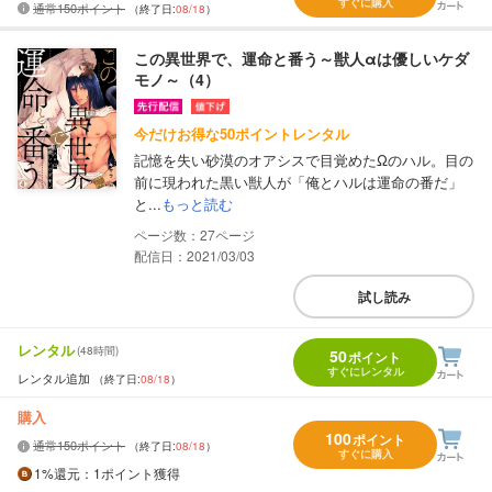
すぐに購入
通常150ポイント
（終了日:
08/18
）
この異世界で、運命と番う～獣人αは優しいケダ
モノ～（4）
今だけお得な50ポイントレンタル
記憶を失い砂漠のオアシスで目覚めたΩのハル。目の
前に現われた黒い獣人が「俺とハルは運命の番だ」
と...
もっと読む
27
配信日：2021/03/03
試し読み
レンタル
(48時間)
50
ポイント
すぐにレンタル
レンタル追加
（終了日:
08/18
）
購入
100
ポイント
通常150ポイント
（終了日:
08/18
）
すぐに購入
1%
還元
：1ポイント獲得