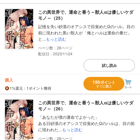
この異世界で、運命と番う～獣人αは優しいケダ
モノ～（25）
記憶を失い砂漠のオアシスで目覚めたΩのハル。目の
前に現われた黒い獣人が「俺とハルは運命の番だ」
と...
もっと読む
28
配信日：2023/11/24
試し読み
購入
150
ポイント
すぐに購入
1%
還元
：1ポイント獲得
この異世界で、運命と番う～獣人αは優しいケダ
モノ～（26）
「あなたが僕の運命でよかった」
ある日砂漠のオアシスで目覚めたΩのハルは、目の前
に現われた...
もっと読む
28