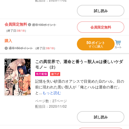
試し読み
会員限定無料
通常100ポイント
会員限定無料
（終了日:
08/18
）
購入
50
ポイント
すぐに購入
通常150ポイント
（終了日:
08/18
）
この異世界で、運命と番う～獣人αは優しいケダ
モノ～（2）
記憶を失い砂漠のオアシスで目覚めたΩのハル。目の
前に現われた黒い獣人が「俺とハルは運命の番だ」
と...
もっと読む
27
配信日：2020/11/02
試し読み