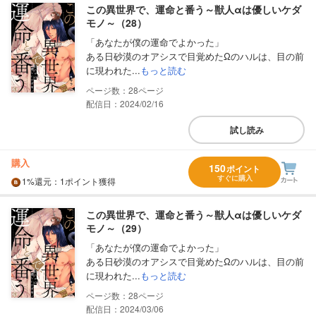
この異世界で、運命と番う～獣人αは優しいケダ
モノ～（28）
「あなたが僕の運命でよかった」
ある日砂漠のオアシスで目覚めたΩのハルは、目の前
に現われた...
もっと読む
28
配信日：2024/02/16
試し読み
購入
150
ポイント
すぐに購入
1%
還元
：1ポイント獲得
この異世界で、運命と番う～獣人αは優しいケダ
モノ～（29）
「あなたが僕の運命でよかった」
ある日砂漠のオアシスで目覚めたΩのハルは、目の前
に現われた...
もっと読む
28
配信日：2024/03/06