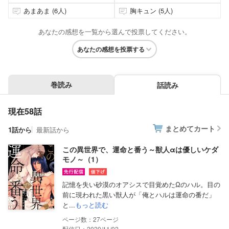
あまあま (6人)
胸キュン (5人)
あなたの感想を一覧から選んで投票してください。
あなたの感想を投票する
巻読み
話読み
現在58話
まとめてカート
1話から
最新話から
この異世界で、運命と番う～獣人αは優しいケダ
モノ～（1）
記憶を失い砂漠のオアシスで目覚めたΩのハル。目の
前に現われた黒い獣人が「俺とハルは運命の番だ」
と...
もっと読む
27
配信日：2020/11/02