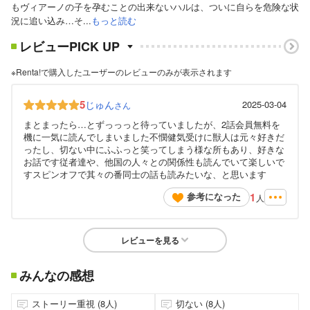
もヴィアーノの子を孕むことの出来ないハルは、ついに自らを危険な状
況に追い込み…そ...
もっと読む
レビューPICK UP
※Renta!で購入したユーザーのレビューのみが表示されます
5
じゅん
2025-03-04
さん
まとまったら…とずっっっと待っていましたが、2話会員無料を
機に一気に読んでしまいました不憫健気受けに獣人は元々好きだ
ったし、切ない中にふふっと笑ってしまう様な所もあり、好きな
お話です従者達や、他国の人々との関係性も読んでいて楽しいで
すスピンオフで其々の番同士の話も読みたいな、と思います
1
参考になった
人
レビューを見る
みんなの感想
ストーリー重視 (8人)
切ない (8人)