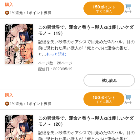
購入
150
ポイント
すぐに購入
1%
還元
：1ポイント獲得
この異世界で、運命と番う～獣人αは優しいケダ
モノ～（19）
記憶を失い砂漠のオアシスで目覚めたΩのハル。目の
前に現われた黒い獣人が「俺とハルは運命の番だ」
と...
もっと読む
28
配信日：2023/05/19
試し読み
購入
150
ポイント
すぐに購入
1%
還元
：1ポイント獲得
この異世界で、運命と番う～獣人αは優しいケダ
モノ～（20）
記憶を失い砂漠のオアシスで目覚めたΩのハル。目の
前に現われた黒い獣人が「俺とハルは運命の番だ」