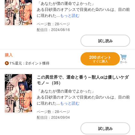
「あなたが僕の運命でよかった」
ある日砂漠のオアシスで目覚めたΩのハルは、目の前
に現われた...
もっと読む
28
配信日：2024/08/16
試し読み
購入
200
ポイント
すぐに購入
1%
還元
：2ポイント獲得
この異世界で、運命と番う～獣人αは優しいケダ
モノ～（35）
「あなたが僕の運命でよかった」
ある日砂漠のオアシスで目覚めたΩのハルは、目の前
に現われた...
もっと読む
28
配信日：2024/09/04
試し読み