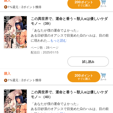
購入
200
ポイント
すぐに購入
1%
還元
：2ポイント獲得
この異世界で、運命と番う～獣人αは優しいケダ
モノ～（39）
「あなたが僕の運命でよかった」
ある日砂漠のオアシスで目覚めたΩのハルは、目の前
に現われた...
もっと読む
28
配信日：2025/01/15
試し読み
購入
200
ポイント
すぐに購入
1%
還元
：2ポイント獲得
この異世界で、運命と番う～獣人αは優しいケダ
モノ～（40）
「あなたが僕の運命でよかった」
ある日砂漠のオアシスで目覚めたΩのハルは、目の前