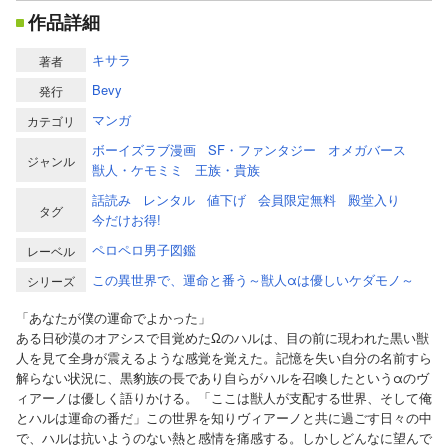
作品詳細
キサラ
著者
Bevy
発行
マンガ
カテゴリ
ボーイズラブ漫画
SF・ファンタジー
オメガバース
ジャンル
獣人・ケモミミ
王族・貴族
話読み
レンタル
値下げ
会員限定無料
殿堂入り
タグ
今だけお得!
ペロペロ男子図鑑
レーベル
この異世界で、運命と番う～獣人αは優しいケダモノ～
シリーズ
「あなたが僕の運命でよかった」
ある日砂漠のオアシスで目覚めたΩのハルは、目の前に現われた黒い獣
人を見て全身が震えるような感覚を覚えた。記憶を失い自分の名前すら
解らない状況に、黒豹族の長であり自らがハルを召喚したというαのヴ
ィアーノは優しく語りかける。「ここは獣人が支配する世界、そして俺
とハルは運命の番だ」この世界を知りヴィアーノと共に過ごす日々の中
で、ハルは抗いようのない熱と感情を痛感する。しかしどんなに望んで