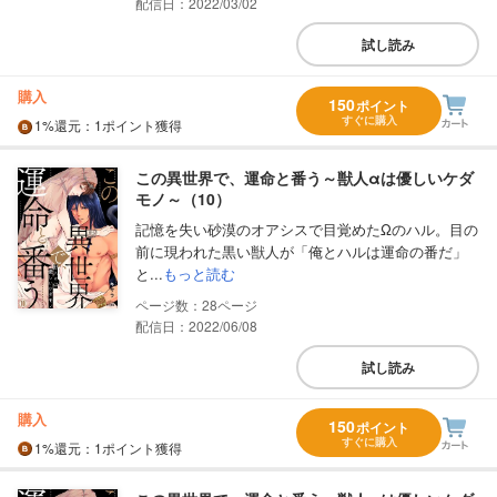
配信日：2022/03/02
試し読み
購入
150
ポイント
すぐに購入
1%
還元
：1ポイント獲得
この異世界で、運命と番う～獣人αは優しいケダ
モノ～（10）
記憶を失い砂漠のオアシスで目覚めたΩのハル。目の
前に現われた黒い獣人が「俺とハルは運命の番だ」
と...
もっと読む
28
配信日：2022/06/08
試し読み
購入
150
ポイント
すぐに購入
1%
還元
：1ポイント獲得