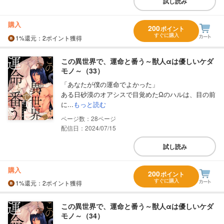
試し読み
購入
200
ポイント
すぐに購入
1%
還元
：2ポイント獲得
この異世界で、運命と番う～獣人αは優しいケダ
モノ～（33）
「あなたが僕の運命でよかった」
ある日砂漠のオアシスで目覚めたΩのハルは、目の前
に...
もっと読む
28
配信日：2024/07/15
試し読み
購入
200
ポイント
すぐに購入
1%
還元
：2ポイント獲得
この異世界で、運命と番う～獣人αは優しいケダ
モノ～（34）