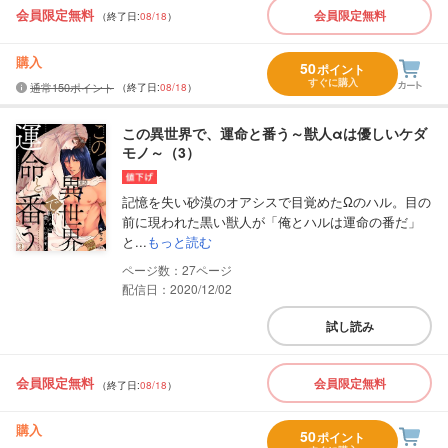
会員限定無料
会員限定無料
（終了日:
08/18
）
購入
50
ポイント
すぐに購入
通常150ポイント
（終了日:
08/18
）
この異世界で、運命と番う～獣人αは優しいケダ
モノ～（3）
記憶を失い砂漠のオアシスで目覚めたΩのハル。目の
前に現われた黒い獣人が「俺とハルは運命の番だ」
と...
もっと読む
27
配信日：2020/12/02
試し読み
会員限定無料
会員限定無料
（終了日:
08/18
）
購入
50
ポイント