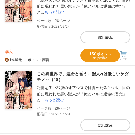
前に現われた黒い獣人が「俺とハルは運命の番だ」
と...
もっと読む
28
配信日：2023/03/24
試し読み
購入
150
ポイント
すぐに購入
1%
還元
：1ポイント獲得
この異世界で、運命と番う～獣人αは優しいケダ
モノ～（18）
記憶を失い砂漠のオアシスで目覚めたΩのハル。目の
前に現われた黒い獣人が「俺とハルは運命の番だ」
と...
もっと読む
28
配信日：2023/04/28
試し読み