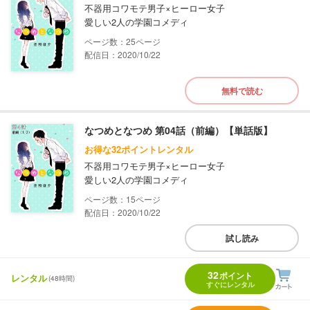
不器用コワモテ男子×ヒーロー女子
愛しい2人の学園コメディ
25
配信日：2020/10/22
無料で読む
なつめとなつめ 第04話（前編）【単話版】
お得な32ポイントレンタル
不器用コワモテ男子×ヒーロー女子
愛しい2人の学園コメディ
15
配信日：2020/10/22
試し読み
32
ポイント
レンタル
(48時間)
すぐにレンタル