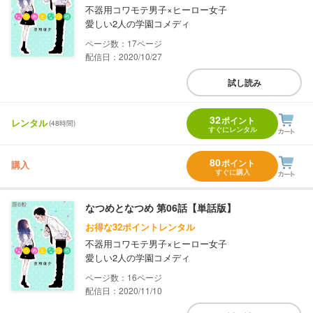
不器用コワモテ男子×ヒーロー女子
愛しい2人の学園コメディ
17
配信日：2020/10/27
試し読み
32
ポイント
レンタル
(48時間)
すぐにレンタル
80
ポイント
購入
すぐに購入
なつめとなつめ 第06話【単話版】
お得な32ポイントレンタル
不器用コワモテ男子×ヒーロー女子
愛しい2人の学園コメディ
16
配信日：2020/11/10