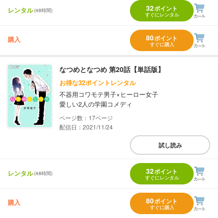
32
ポイント
レンタル
(48時間)
すぐにレンタル
80
ポイント
購入
すぐに購入
なつめとなつめ 第20話【単話版】
お得な32ポイントレンタル
不器用コワモテ男子×ヒーロー女子
愛しい2人の学園コメディ
17
配信日：2021/11/24
試し読み
32
ポイント
レンタル
(48時間)
すぐにレンタル
80
ポイント
購入
すぐに購入