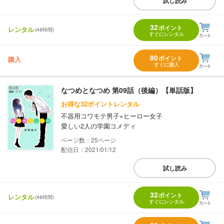
試し読み
32
ポイント
レンタル
(48時間)
すぐにレンタル
80
ポイント
購入
すぐに購入
なつめとなつめ 第09話（後編）【単話版】
お得な32ポイントレンタル
不器用コワモテ男子×ヒーロー女子
愛しい2人の学園コメディ
25
配信日：2021/01/12
試し読み
32
ポイント
レンタル
(48時間)
すぐにレンタル