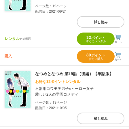
19
配信日：2021/09/21
試し読み
32
ポイント
レンタル
(48時間)
すぐにレンタル
80
ポイント
購入
すぐに購入
なつめとなつめ 第19話（後編）【単話版】
お得な32ポイントレンタル
不器用コワモテ男子×ヒーロー女子
愛しい2人の学園コメディ
13
配信日：2021/10/05
試し読み