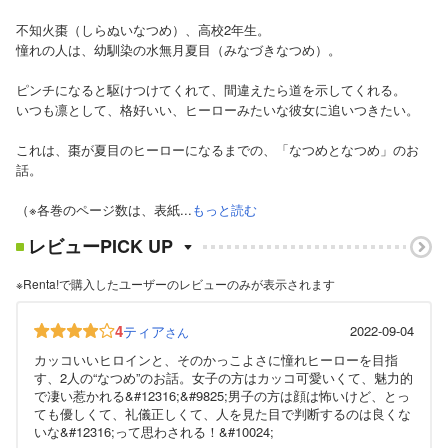
不知火棗（しらぬいなつめ）、高校2年生。
憧れの人は、幼馴染の水無月夏目（みなづきなつめ）。
ピンチになると駆けつけてくれて、間違えたら道を示してくれる。
いつも凛として、格好いい、ヒーローみたいな彼女に追いつきたい。
これは、棗が夏目のヒーローになるまでの、「なつめとなつめ」のお
話。
（※各巻のページ数は、表紙...
もっと読む
レビューPICK UP
※Renta!で購入したユーザーのレビューのみが表示されます
4
ティア
2022-09-04
さん
カッコいいヒロインと、そのかっこよさに憧れヒーローを目指
す、2人の“なつめ”のお話。女子の方はカッコ可愛いくて、魅力的
で凄い惹かれる&#12316;&#9825;男子の方は顔は怖いけど、とっ
ても優しくて、礼儀正しくて、人を見た目で判断するのは良くな
いな&#12316;って思わされる！&#10024;