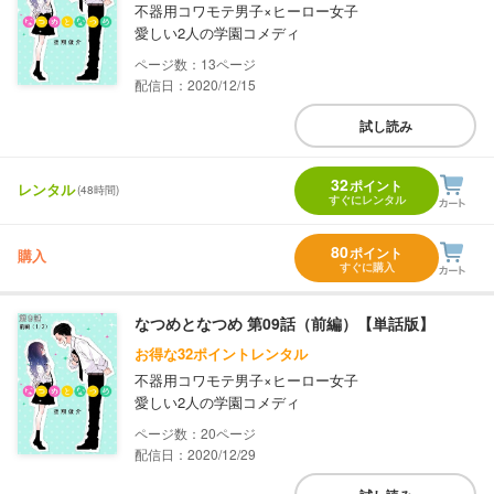
不器用コワモテ男子×ヒーロー女子
愛しい2人の学園コメディ
13
配信日：2020/12/15
試し読み
32
ポイント
レンタル
(48時間)
すぐにレンタル
80
ポイント
購入
すぐに購入
なつめとなつめ 第09話（前編）【単話版】
お得な32ポイントレンタル
不器用コワモテ男子×ヒーロー女子
愛しい2人の学園コメディ
20
配信日：2020/12/29