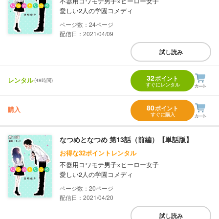
不器用コワモテ男子×ヒーロー女子
愛しい2人の学園コメディ
24
配信日：2021/04/09
試し読み
32
ポイント
レンタル
(48時間)
すぐにレンタル
80
ポイント
購入
すぐに購入
なつめとなつめ 第13話（前編）【単話版】
お得な32ポイントレンタル
不器用コワモテ男子×ヒーロー女子
愛しい2人の学園コメディ
20
配信日：2021/04/20
試し読み