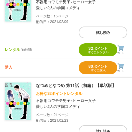
不器用コワモテ男子×ヒーロー女子
愛しい2人の学園コメディ
15
配信日：2021/02/09
試し読み
32
ポイント
レンタル
(48時間)
すぐにレンタル
80
ポイント
購入
すぐに購入
なつめとなつめ 第11話（前編）【単話版】
お得な32ポイントレンタル
不器用コワモテ男子×ヒーロー女子
愛しい2人の学園コメディ
21
配信日：2021/02/23
試し読み