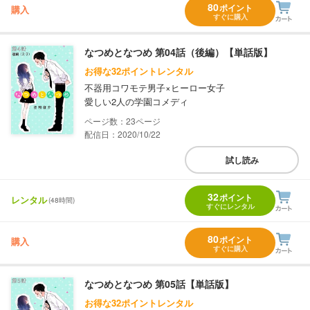
80
ポイント
購入
すぐに購入
なつめとなつめ 第04話（後編）【単話版】
お得な32ポイントレンタル
不器用コワモテ男子×ヒーロー女子
愛しい2人の学園コメディ
23
配信日：2020/10/22
試し読み
32
ポイント
レンタル
(48時間)
すぐにレンタル
80
ポイント
購入
すぐに購入
なつめとなつめ 第05話【単話版】
お得な32ポイントレンタル