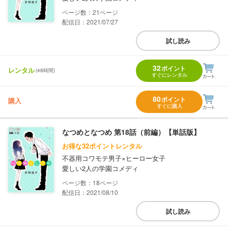
21
配信日：2021/07/27
試し読み
32
ポイント
レンタル
(48時間)
すぐにレンタル
80
ポイント
購入
すぐに購入
なつめとなつめ 第18話（前編）【単話版】
お得な32ポイントレンタル
不器用コワモテ男子×ヒーロー女子
愛しい2人の学園コメディ
18
配信日：2021/08/10
試し読み