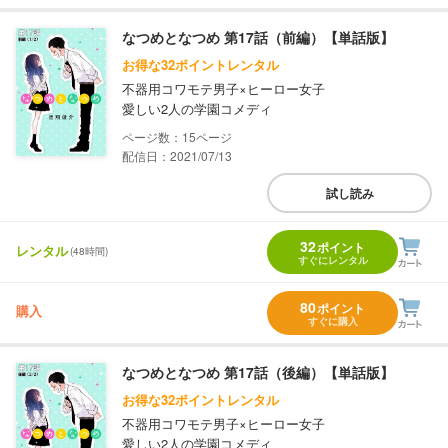
なつめとなつめ 第17話（前編）【単話版】
お得な32ポイントレンタル
不器用コワモテ男子×ヒーロー女子
愛しい2人の学園コメディ
15
配信日：2021/07/13
試し読み
32
ポイント
レンタル
(48時間)
すぐにレンタル
80
ポイント
購入
すぐに購入
なつめとなつめ 第17話（後編）【単話版】
お得な32ポイントレンタル
不器用コワモテ男子×ヒーロー女子
愛しい2人の学園コメディ