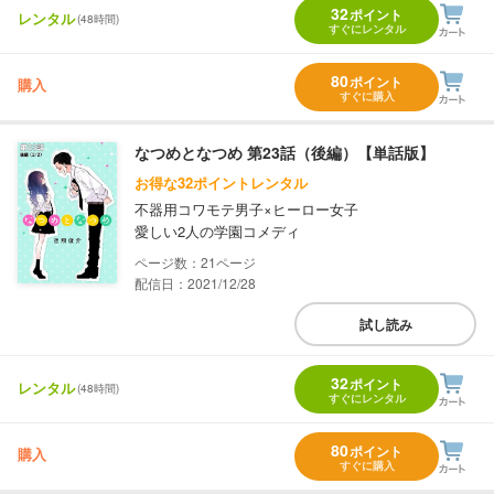
32
ポイント
レンタル
(48時間)
すぐにレンタル
80
ポイント
購入
すぐに購入
なつめとなつめ 第23話（後編）【単話版】
お得な32ポイントレンタル
不器用コワモテ男子×ヒーロー女子
愛しい2人の学園コメディ
21
配信日：2021/12/28
試し読み
32
ポイント
レンタル
(48時間)
すぐにレンタル
80
ポイント
購入
すぐに購入