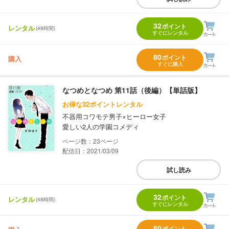
32
ポイント
レンタル
(48時間)
すぐにレンタル
80
ポイント
購入
すぐに購入
なつめとなつめ 第11話（後編）【単話版】
お得な32ポイントレンタル
不器用コワモテ男子×ヒーロー女子
愛しい2人の学園コメディ
23
配信日：2021/03/09
試し読み
32
ポイント
レンタル
(48時間)
すぐにレンタル
80
ポイント