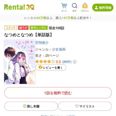
無料登録
レンタル
55万冊
以上、購入
147万冊
以上配信中！
現在108話
なつめとなつめ【単話版】
空翔俊介
ジャンル：
少女漫画
長さ：
25ページ
3.5
(89件)
レビューを書く
1話を無料で読む
推し本棚
マイリスト