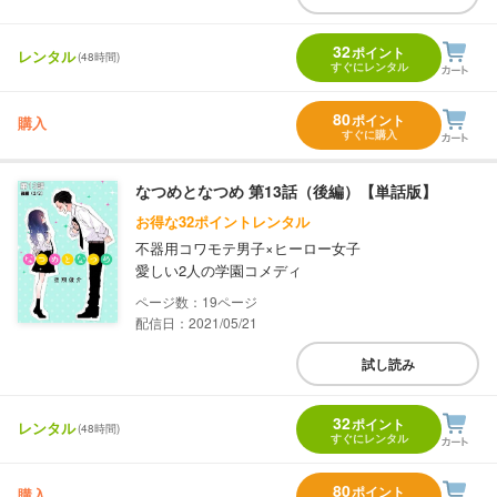
32
ポイント
レンタル
(48時間)
すぐにレンタル
80
ポイント
購入
すぐに購入
なつめとなつめ 第13話（後編）【単話版】
お得な32ポイントレンタル
不器用コワモテ男子×ヒーロー女子
愛しい2人の学園コメディ
19
配信日：2021/05/21
試し読み
32
ポイント
レンタル
(48時間)
すぐにレンタル
80
ポイント
購入