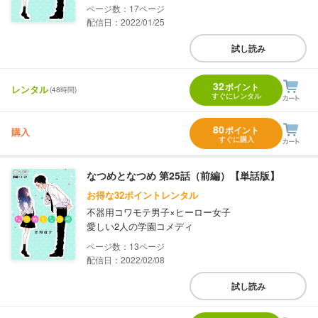
17
配信日：2022/01/25
試し読み
32
ポイント
レンタル
(48時間)
すぐにレンタル
80
ポイント
購入
すぐに購入
なつめとなつめ 第25話（前編）【単話版】
お得な32ポイントレンタル
不器用コワモテ男子×ヒーロー女子
愛しい2人の学園コメディ
13
配信日：2022/02/08
試し読み