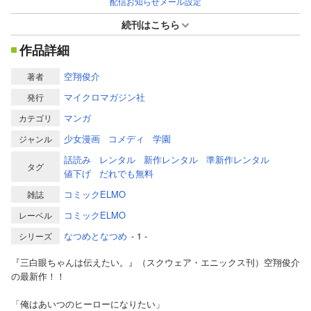
配信お知らせメール設定
続刊はこちら
作品詳細
空翔俊介
著者
マイクロマガジン社
発行
マンガ
カテゴリ
少女漫画
コメディ
学園
ジャンル
話読み
レンタル
新作レンタル
準新作レンタル
タグ
値下げ
だれでも無料
コミックELMO
雑誌
コミックELMO
レーベル
なつめとなつめ
- 1 -
シリーズ
『三白眼ちゃんは伝えたい。』（スクウェア・エニックス刊）空翔俊介
の最新作！！
「俺はあいつのヒーローになりたい」