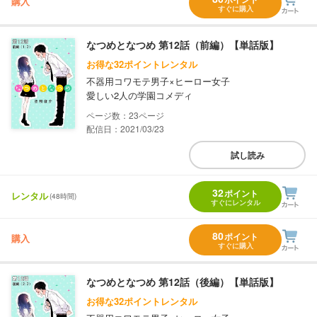
購入
すぐに購入
なつめとなつめ 第12話（前編）【単話版】
お得な32ポイントレンタル
不器用コワモテ男子×ヒーロー女子
愛しい2人の学園コメディ
23
配信日：2021/03/23
試し読み
32
ポイント
レンタル
(48時間)
すぐにレンタル
80
ポイント
購入
すぐに購入
なつめとなつめ 第12話（後編）【単話版】
お得な32ポイントレンタル