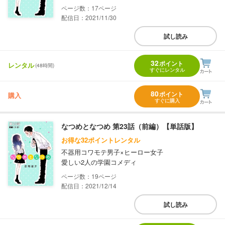
17
配信日：2021/11/30
試し読み
32
ポイント
レンタル
(48時間)
すぐにレンタル
80
ポイント
購入
すぐに購入
なつめとなつめ 第23話（前編）【単話版】
お得な32ポイントレンタル
不器用コワモテ男子×ヒーロー女子
愛しい2人の学園コメディ
19
配信日：2021/12/14
試し読み