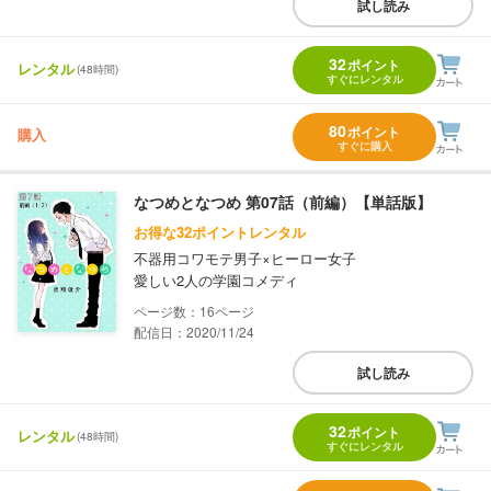
試し読み
32
ポイント
レンタル
(48時間)
すぐにレンタル
80
ポイント
購入
すぐに購入
なつめとなつめ 第07話（前編）【単話版】
お得な32ポイントレンタル
不器用コワモテ男子×ヒーロー女子
愛しい2人の学園コメディ
16
配信日：2020/11/24
試し読み
32
ポイント
レンタル
(48時間)
すぐにレンタル