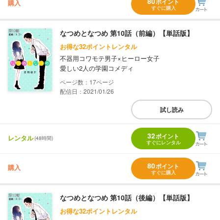
80
ポイント
購入
すぐに購入
なつめとなつめ 第10話（前編）【単話版】
お得な32ポイントレンタル
不器用コワモテ男子×ヒーロー女子
愛しい2人の学園コメディ
17
配信日：2021/01/26
試し読み
32
ポイント
レンタル
(48時間)
すぐにレンタル
80
ポイント
購入
すぐに購入
なつめとなつめ 第10話（後編）【単話版】
お得な32ポイントレンタル