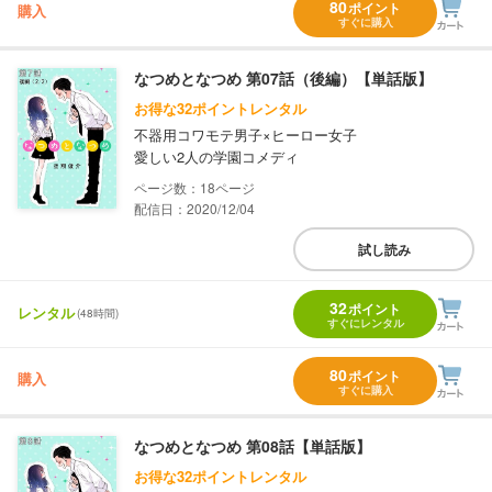
80
ポイント
購入
すぐに購入
なつめとなつめ 第07話（後編）【単話版】
お得な32ポイントレンタル
不器用コワモテ男子×ヒーロー女子
愛しい2人の学園コメディ
18
配信日：2020/12/04
試し読み
32
ポイント
レンタル
(48時間)
すぐにレンタル
80
ポイント
購入
すぐに購入
なつめとなつめ 第08話【単話版】
お得な32ポイントレンタル