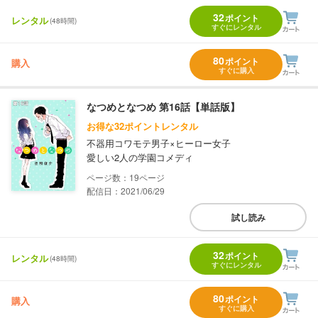
32
ポイント
レンタル
(48時間)
すぐにレンタル
80
ポイント
購入
すぐに購入
なつめとなつめ 第16話【単話版】
お得な32ポイントレンタル
不器用コワモテ男子×ヒーロー女子
愛しい2人の学園コメディ
19
配信日：2021/06/29
試し読み
32
ポイント
レンタル
(48時間)
すぐにレンタル
80
ポイント
購入
すぐに購入