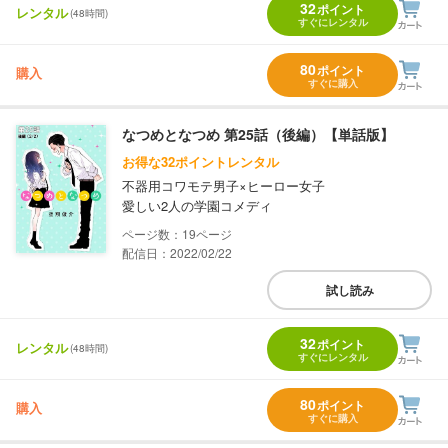
32
ポイント
レンタル
(48時間)
すぐにレンタル
80
ポイント
購入
すぐに購入
なつめとなつめ 第25話（後編）【単話版】
お得な32ポイントレンタル
不器用コワモテ男子×ヒーロー女子
愛しい2人の学園コメディ
19
配信日：2022/02/22
試し読み
32
ポイント
レンタル
(48時間)
すぐにレンタル
80
ポイント
購入
すぐに購入