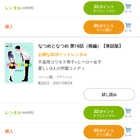
32
ポイント
レンタル
(48時間)
すぐにレンタル
80
ポイント
購入
すぐに購入
なつめとなつめ 第18話（後編）【単話版】
お得な32ポイントレンタル
不器用コワモテ男子×ヒーロー女子
愛しい2人の学園コメディ
17
配信日：2021/08/24
試し読み
32
ポイント
レンタル
(48時間)
すぐにレンタル
80
ポイント
購入
すぐに購入