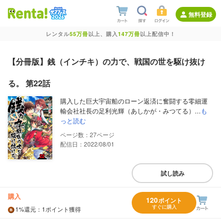
無料登録
レンタル
55万冊
以上、購入
147万冊
以上配信中！
【分冊版】銭（インチキ）の力で、戦国の世を駆け抜け
る。 第22話
購入した巨大宇宙船のローン返済に奮闘する零細運
輸会社社長の足利光輝（あしかが・みつてる）...
も
っと読む
27
配信日：2022/08/01
試し読み
購入
120
ポイント
すぐに購入
1%
還元
：1ポイント獲得