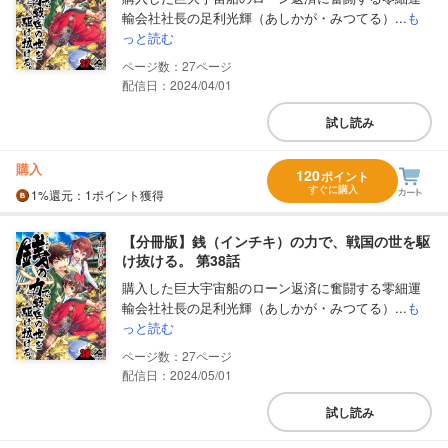
輸会社社長の足利光輝（あしかが・みつてる）...
も
っと読む
27
配信日：2024/04/01
試し読み
購入
120
ポイント
すぐに購入
1%
還元
：1ポイント獲得
【分冊版】銭（インチキ）の力で、戦国の世を駆
け抜ける。 第38話
購入した巨大宇宙船のローン返済に奮闘する零細運
輸会社社長の足利光輝（あしかが・みつてる）...
も
っと読む
27
配信日：2024/05/01
試し読み