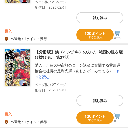
27
配信日：2023/02/01
試し読み
購入
120
ポイント
すぐに購入
1%
還元
：1ポイント獲得
【分冊版】銭（インチキ）の力で、戦国の世を駆
け抜ける。 第27話
購入した巨大宇宙船のローン返済に奮闘する零細運
輸会社社長の足利光輝（あしかが・みつてる）...
も
っと読む
27
配信日：2023/03/01
試し読み
購入
120
ポイント
すぐに購入
1%
還元
：1ポイント獲得