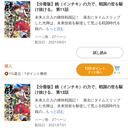
【分冊版】銭（インチキ）の力で、戦国の世を駆
け抜ける。 第11話
未来人介入の痛快戦国記！ 過去にタイムスリップ
した光輝は、未来技術を駆使して荒ぶる戦国時代を
銭の...
もっと読む
27
配信日：2021/06/01
試し読み
購入
120
ポイント
すぐに購入
1%
還元
：1ポイント獲得
【分冊版】銭（インチキ）の力で、戦国の世を駆
け抜ける。 第12話
未来人介入の痛快戦国記！ 過去にタイムスリップ
した光輝は、未来技術を駆使して荒ぶる戦国時代を
銭の...
もっと読む
27
配信日：2021/07/01