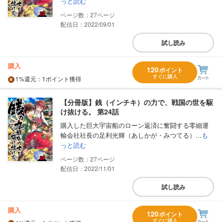
っと読む
27
配信日：2022/09/01
試し読み
購入
120
ポイント
すぐに購入
1%
還元
：1ポイント獲得
【分冊版】銭（インチキ）の力で、戦国の世を駆
け抜ける。 第24話
購入した巨大宇宙船のローン返済に奮闘する零細運
輸会社社長の足利光輝（あしかが・みつてる）...
も
っと読む
27
配信日：2022/11/01
試し読み
購入
120
ポイント
すぐに購入