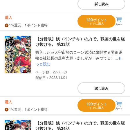
試し読み
購入
120
ポイント
すぐに購入
1%
還元
：1ポイント獲得
【分冊版】銭（インチキ）の力で、戦国の世を駆
け抜ける。 第33話
購入した巨大宇宙船のローン返済に奮闘する零細運
輸会社社長の足利光輝（あしかが・みつてる）...
も
っと読む
27
配信日：2023/11/01
試し読み
購入
120
ポイント
すぐに購入
1%
還元
：1ポイント獲得
【分冊版】銭（インチキ）の力で、戦国の世を駆
け抜ける。 第34話