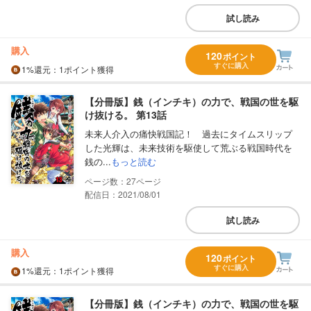
試し読み
購入
120
ポイント
すぐに購入
1%
還元
：1ポイント獲得
【分冊版】銭（インチキ）の力で、戦国の世を駆
け抜ける。 第13話
未来人介入の痛快戦国記！ 過去にタイムスリップ
した光輝は、未来技術を駆使して荒ぶる戦国時代を
銭の...
もっと読む
27
配信日：2021/08/01
試し読み
購入
120
ポイント
すぐに購入
1%
還元
：1ポイント獲得
【分冊版】銭（インチキ）の力で、戦国の世を駆