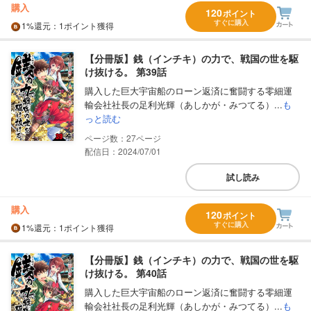
購入
120
ポイント
すぐに購入
1%
還元
：1ポイント獲得
【分冊版】銭（インチキ）の力で、戦国の世を駆
け抜ける。 第39話
購入した巨大宇宙船のローン返済に奮闘する零細運
輸会社社長の足利光輝（あしかが・みつてる）...
も
っと読む
27
配信日：2024/07/01
試し読み
購入
120
ポイント
すぐに購入
1%
還元
：1ポイント獲得
【分冊版】銭（インチキ）の力で、戦国の世を駆
け抜ける。 第40話
購入した巨大宇宙船のローン返済に奮闘する零細運
輸会社社長の足利光輝（あしかが・みつてる）...
も