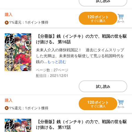
試し読み
購入
120
ポイント
すぐに購入
1%
還元
：1ポイント獲得
【分冊版】銭（インチキ）の力で、戦国の世を駆
け抜ける。 第16話
未来人介入の痛快戦国記！ 過去にタイムスリップ
した光輝は、未来技術を駆使して荒ぶる戦国時代を
銭の...
もっと読む
27
配信日：2021/12/01
試し読み
購入
120
ポイント
すぐに購入
1%
還元
：1ポイント獲得
【分冊版】銭（インチキ）の力で、戦国の世を駆
け抜ける。 第17話