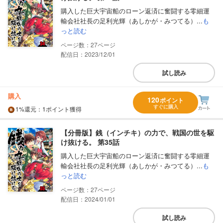
購入した巨大宇宙船のローン返済に奮闘する零細運
輸会社社長の足利光輝（あしかが・みつてる）...
も
っと読む
27
配信日：2023/12/01
試し読み
購入
120
ポイント
すぐに購入
1%
還元
：1ポイント獲得
【分冊版】銭（インチキ）の力で、戦国の世を駆
け抜ける。 第35話
購入した巨大宇宙船のローン返済に奮闘する零細運
輸会社社長の足利光輝（あしかが・みつてる）...
も
っと読む
27
配信日：2024/01/01
試し読み