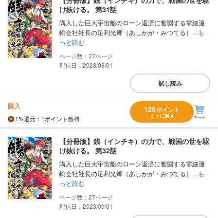
け抜ける。 第31話
購入した巨大宇宙船のローン返済に奮闘する零細運
輸会社社長の足利光輝（あしかが・みつてる）...
も
っと読む
27
配信日：2023/08/01
試し読み
購入
120
ポイント
すぐに購入
1%
還元
：1ポイント獲得
【分冊版】銭（インチキ）の力で、戦国の世を駆
け抜ける。 第32話
購入した巨大宇宙船のローン返済に奮闘する零細運
輸会社社長の足利光輝（あしかが・みつてる）...
も
っと読む
27
配信日：2023/09/01