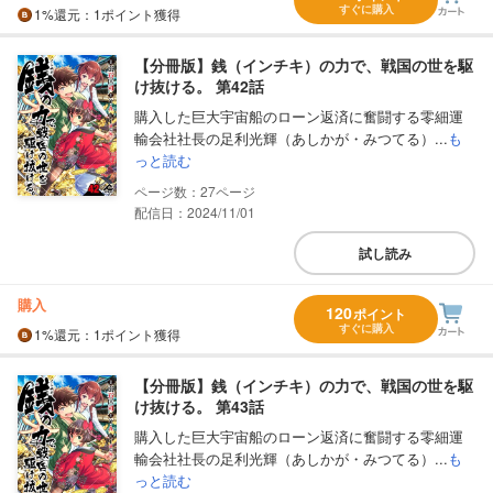
すぐに購入
1%
還元
：1ポイント獲得
【分冊版】銭（インチキ）の力で、戦国の世を駆
け抜ける。 第42話
購入した巨大宇宙船のローン返済に奮闘する零細運
輸会社社長の足利光輝（あしかが・みつてる）...
も
っと読む
27
配信日：2024/11/01
試し読み
購入
120
ポイント
すぐに購入
1%
還元
：1ポイント獲得
【分冊版】銭（インチキ）の力で、戦国の世を駆
け抜ける。 第43話
購入した巨大宇宙船のローン返済に奮闘する零細運
輸会社社長の足利光輝（あしかが・みつてる）...
も
っと読む