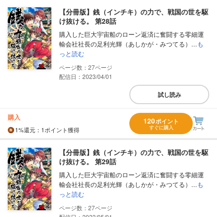
【分冊版】銭（インチキ）の力で、戦国の世を駆
け抜ける。 第28話
購入した巨大宇宙船のローン返済に奮闘する零細運
輸会社社長の足利光輝（あしかが・みつてる）...
も
っと読む
27
配信日：2023/04/01
試し読み
購入
120
ポイント
すぐに購入
1%
還元
：1ポイント獲得
【分冊版】銭（インチキ）の力で、戦国の世を駆
け抜ける。 第29話
購入した巨大宇宙船のローン返済に奮闘する零細運
輸会社社長の足利光輝（あしかが・みつてる）...
も
っと読む
27
配信日：2023/05/01