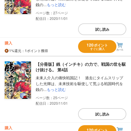
銭の...
もっと読む
27
配信日：2020/11/01
試し読み
購入
120
ポイント
すぐに購入
1%
還元
：1ポイント獲得
【分冊版】銭（インチキ）の力で、戦国の世を駆
け抜ける。 第4話
未来人介入の痛快戦国記！ 過去にタイムスリップ
した光輝は、未来技術を駆使して荒ぶる戦国時代を
銭の...
もっと読む
25
配信日：2020/11/01
試し読み
購入
120
ポイント