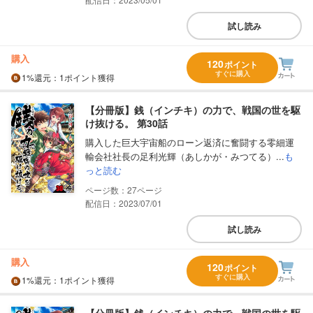
試し読み
購入
120
ポイント
すぐに購入
1%
還元
：1ポイント獲得
【分冊版】銭（インチキ）の力で、戦国の世を駆
け抜ける。 第30話
購入した巨大宇宙船のローン返済に奮闘する零細運
輸会社社長の足利光輝（あしかが・みつてる）...
も
っと読む
27
配信日：2023/07/01
試し読み
購入
120
ポイント
すぐに購入
1%
還元
：1ポイント獲得
【分冊版】銭（インチキ）の力で、戦国の世を駆