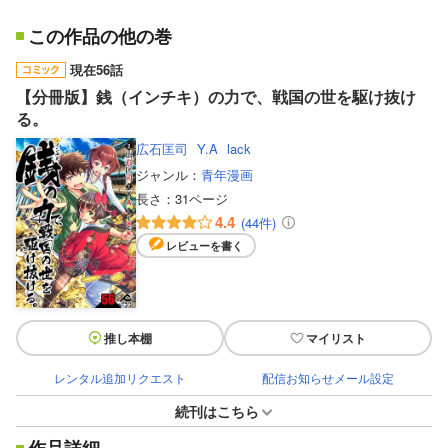
この作品の他の巻
現在56話
【分冊版】銭（インチキ）の力で、戦国の世を駆け抜け
る。
広石匡司
Y.A
lack
ジャンル：
青年漫画
長さ：
31ページ
4.4
(44件)
レビューを書く
推し本棚
マイリスト
レンタル追加リクエスト
配信お知らせメール設定
続刊はこちら