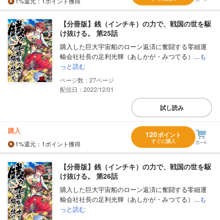
1%
還元
：1ポイント獲得
【分冊版】銭（インチキ）の力で、戦国の世を駆
け抜ける。 第25話
購入した巨大宇宙船のローン返済に奮闘する零細運
輸会社社長の足利光輝（あしかが・みつてる）...
も
っと読む
27
配信日：2022/12/01
試し読み
購入
120
ポイント
すぐに購入
1%
還元
：1ポイント獲得
【分冊版】銭（インチキ）の力で、戦国の世を駆
け抜ける。 第26話
購入した巨大宇宙船のローン返済に奮闘する零細運
輸会社社長の足利光輝（あしかが・みつてる）...
も
っと読む