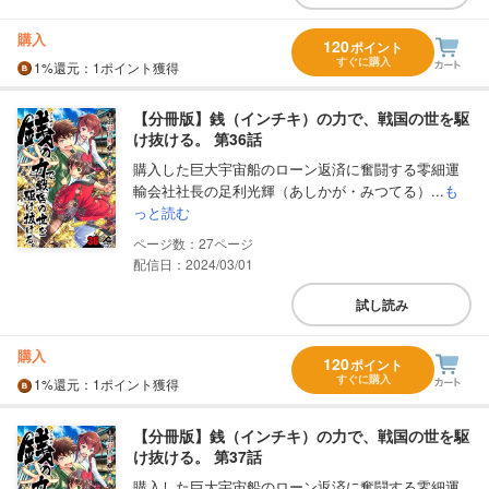
購入
120
ポイント
すぐに購入
1%
還元
：1ポイント獲得
【分冊版】銭（インチキ）の力で、戦国の世を駆
け抜ける。 第36話
購入した巨大宇宙船のローン返済に奮闘する零細運
輸会社社長の足利光輝（あしかが・みつてる）...
も
っと読む
27
配信日：2024/03/01
試し読み
購入
120
ポイント
すぐに購入
1%
還元
：1ポイント獲得
【分冊版】銭（インチキ）の力で、戦国の世を駆
け抜ける。 第37話
購入した巨大宇宙船のローン返済に奮闘する零細運