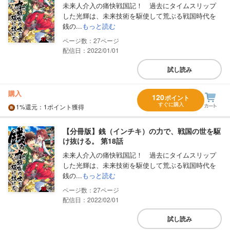
未来人介入の痛快戦国記！ 過去にタイムスリップ
した光輝は、未来技術を駆使して荒ぶる戦国時代を
銭の...
もっと読む
27
配信日：2022/01/01
試し読み
購入
120
ポイント
すぐに購入
1%
還元
：1ポイント獲得
【分冊版】銭（インチキ）の力で、戦国の世を駆
け抜ける。 第18話
未来人介入の痛快戦国記！ 過去にタイムスリップ
した光輝は、未来技術を駆使して荒ぶる戦国時代を
銭の...
もっと読む
27
配信日：2022/02/01
試し読み