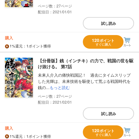
27
配信日：2021/01/01
試し読み
購入
120
ポイント
すぐに購入
1%
還元
：1ポイント獲得
【分冊版】銭（インチキ）の力で、戦国の世を駆
け抜ける。 第7話
未来人介入の痛快戦国記！ 過去にタイムスリップ
した光輝は、未来技術を駆使して荒ぶる戦国時代を
銭の...
もっと読む
27
配信日：2021/02/01
試し読み
購入
120
ポイント
すぐに購入
1%
還元
：1ポイント獲得