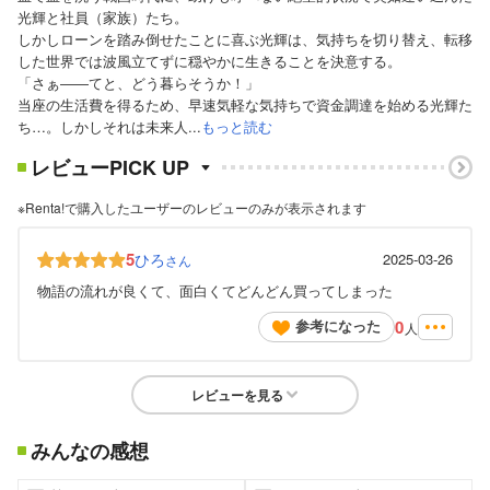
光輝と社員（家族）たち。
しかしローンを踏み倒せたことに喜ぶ光輝は、気持ちを切り替え、転移
した世界では波風立てずに穏やかに生きることを決意する。
「さぁ――てと、どう暮らそうか！」
当座の生活費を得るため、早速気軽な気持ちで資金調達を始める光輝た
ち…。しかしそれは未来人...
もっと読む
レビューPICK UP
※Renta!で購入したユーザーのレビューのみが表示されます
5
ひろ
2025-03-26
さん
物語の流れが良くて、面白くてどんどん買ってしまった
0
参考になった
人
レビューを見る
みんなの感想