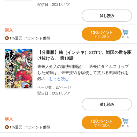
配信日：2021/04/01
試し読み
購入
120
ポイント
すぐに購入
1%
還元
：1ポイント獲得
【分冊版】銭（インチキ）の力で、戦国の世を駆
け抜ける。 第10話
未来人介入の痛快戦国記！ 過去にタイムスリップ
した光輝は、未来技術を駆使して荒ぶる戦国時代を
銭の...
もっと読む
27
配信日：2021/05/01
試し読み
購入
120
ポイント
すぐに購入
1%
還元
：1ポイント獲得