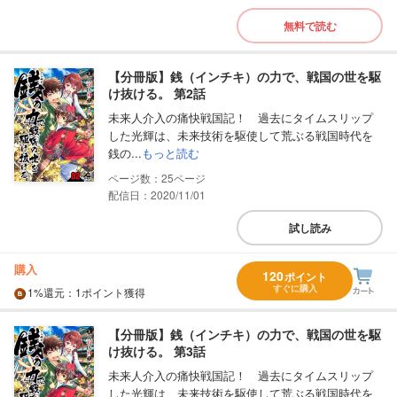
無料で読む
【分冊版】銭（インチキ）の力で、戦国の世を駆
け抜ける。 第2話
未来人介入の痛快戦国記！ 過去にタイムスリップ
した光輝は、未来技術を駆使して荒ぶる戦国時代を
銭の...
もっと読む
25
配信日：2020/11/01
試し読み
購入
120
ポイント
すぐに購入
1%
還元
：1ポイント獲得
【分冊版】銭（インチキ）の力で、戦国の世を駆
け抜ける。 第3話
未来人介入の痛快戦国記！ 過去にタイムスリップ
した光輝は、未来技術を駆使して荒ぶる戦国時代を