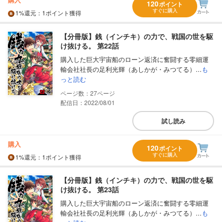
120
ポイント
すぐに購入
1%
還元
：1ポイント獲得
【分冊版】銭（インチキ）の力で、戦国の世を駆
け抜ける。 第22話
購入した巨大宇宙船のローン返済に奮闘する零細運
輸会社社長の足利光輝（あしかが・みつてる）...
も
っと読む
27
配信日：2022/08/01
試し読み
購入
120
ポイント
すぐに購入
1%
還元
：1ポイント獲得
【分冊版】銭（インチキ）の力で、戦国の世を駆
け抜ける。 第23話
購入した巨大宇宙船のローン返済に奮闘する零細運
輸会社社長の足利光輝（あしかが・みつてる）...
も