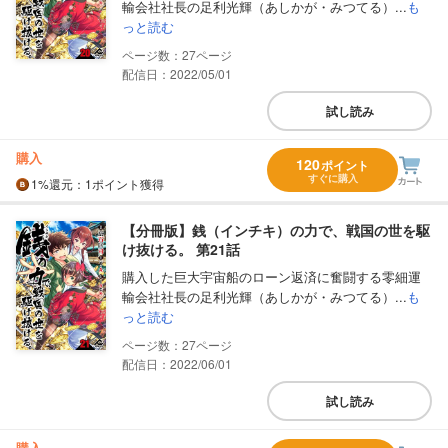
輸会社社長の足利光輝（あしかが・みつてる）...
も
っと読む
27
配信日：2022/05/01
試し読み
購入
120
ポイント
すぐに購入
1%
還元
：1ポイント獲得
【分冊版】銭（インチキ）の力で、戦国の世を駆
け抜ける。 第21話
購入した巨大宇宙船のローン返済に奮闘する零細運
輸会社社長の足利光輝（あしかが・みつてる）...
も
っと読む
27
配信日：2022/06/01
試し読み
購入