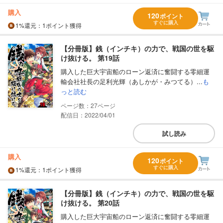
購入
120
ポイント
すぐに購入
1%
還元
：1ポイント獲得
【分冊版】銭（インチキ）の力で、戦国の世を駆
け抜ける。 第19話
購入した巨大宇宙船のローン返済に奮闘する零細運
輸会社社長の足利光輝（あしかが・みつてる）...
も
っと読む
27
配信日：2022/04/01
試し読み
購入
120
ポイント
すぐに購入
1%
還元
：1ポイント獲得
【分冊版】銭（インチキ）の力で、戦国の世を駆
け抜ける。 第20話
購入した巨大宇宙船のローン返済に奮闘する零細運