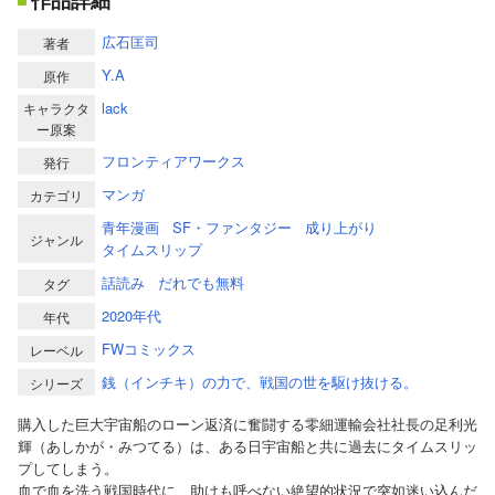
作品詳細
広石匡司
著者
Y.A
原作
lack
キャラクタ
ー原案
フロンティアワークス
発行
マンガ
カテゴリ
青年漫画
SF・ファンタジー
成り上がり
ジャンル
タイムスリップ
話読み
だれでも無料
タグ
2020年代
年代
FWコミックス
レーベル
銭（インチキ）の力で、戦国の世を駆け抜ける。
シリーズ
購入した巨大宇宙船のローン返済に奮闘する零細運輸会社社長の足利光
輝（あしかが・みつてる）は、ある日宇宙船と共に過去にタイムスリッ
プしてしまう。
血で血を洗う戦国時代に、助けも呼べない絶望的状況で突如迷い込んだ