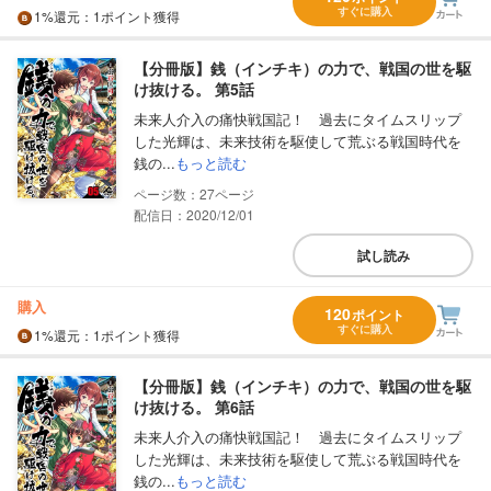
すぐに購入
1%
還元
：1ポイント獲得
【分冊版】銭（インチキ）の力で、戦国の世を駆
け抜ける。 第5話
未来人介入の痛快戦国記！ 過去にタイムスリップ
した光輝は、未来技術を駆使して荒ぶる戦国時代を
銭の...
もっと読む
27
配信日：2020/12/01
試し読み
購入
120
ポイント
すぐに購入
1%
還元
：1ポイント獲得
【分冊版】銭（インチキ）の力で、戦国の世を駆
け抜ける。 第6話
未来人介入の痛快戦国記！ 過去にタイムスリップ
した光輝は、未来技術を駆使して荒ぶる戦国時代を
銭の...
もっと読む