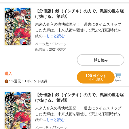
【分冊版】銭（インチキ）の力で、戦国の世を駆
け抜ける。 第8話
未来人介入の痛快戦国記！ 過去にタイムスリップ
した光輝は、未来技術を駆使して荒ぶる戦国時代を
銭の...
もっと読む
27
配信日：2021/03/01
試し読み
購入
120
ポイント
すぐに購入
1%
還元
：1ポイント獲得
【分冊版】銭（インチキ）の力で、戦国の世を駆
け抜ける。 第9話
未来人介入の痛快戦国記！ 過去にタイムスリップ
した光輝は、未来技術を駆使して荒ぶる戦国時代を
銭の...
もっと読む
27