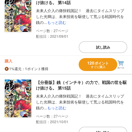
け抜ける。 第14話
未来人介入の痛快戦国記！ 過去にタイムスリップ
した光輝は、未来技術を駆使して荒ぶる戦国時代を
銭の...
もっと読む
27
配信日：2021/09/01
試し読み
購入
120
ポイント
すぐに購入
1%
還元
：1ポイント獲得
【分冊版】銭（インチキ）の力で、戦国の世を駆
け抜ける。 第15話
未来人介入の痛快戦国記！ 過去にタイムスリップ
した光輝は、未来技術を駆使して荒ぶる戦国時代を
銭の...
もっと読む
27
配信日：2021/10/01