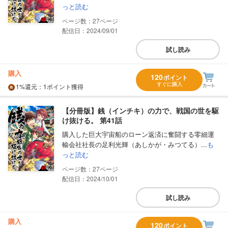
っと読む
27
配信日：2024/09/01
試し読み
購入
120
ポイント
すぐに購入
1%
還元
：1ポイント獲得
【分冊版】銭（インチキ）の力で、戦国の世を駆
け抜ける。 第41話
購入した巨大宇宙船のローン返済に奮闘する零細運
輸会社社長の足利光輝（あしかが・みつてる）...
も
っと読む
27
配信日：2024/10/01
試し読み
購入
120
ポイント