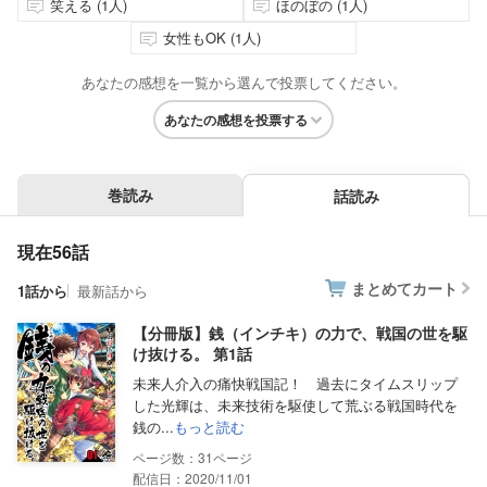
笑える (1人)
ほのぼの (1人)
女性もOK (1人)
あなたの感想を一覧から選んで投票してください。
あなたの感想を投票する
巻読み
話読み
現在56話
まとめてカート
1話から
最新話から
【分冊版】銭（インチキ）の力で、戦国の世を駆
け抜ける。 第1話
未来人介入の痛快戦国記！ 過去にタイムスリップ
した光輝は、未来技術を駆使して荒ぶる戦国時代を
銭の...
もっと読む
31
配信日：2020/11/01