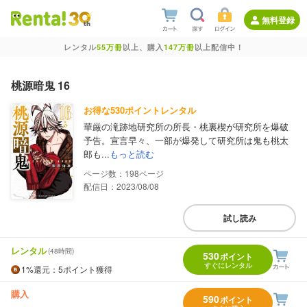
無料登録
レンタル
55万冊
以上、購入
147万冊
以上配信中！
桃源暗鬼 16
お得な530ポイントレンタル
華厳の滝跡地研究所の所長・桃裏楔が研究所を爆破
予告。宣言早々、一部が爆発して研究所は鬼も桃太
郎も...
もっと読む
198
配信日：2023/08/08
試し読み
レンタル
(48時間)
530
ポイント
すぐにレンタル
1%
還元
：5ポイント獲得
購入
590
ポイント