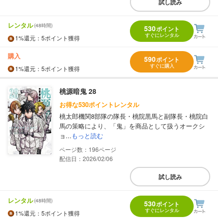
試し読み
レンタル
(48時間)
530
ポイント
すぐにレンタル
1%
還元
：5ポイント獲得
購入
590
ポイント
すぐに購入
1%
還元
：5ポイント獲得
桃源暗鬼 28
お得な530ポイントレンタル
桃太郎機関8部隊の隊長・桃院黒馬と副隊長・桃院白
馬の策略により、「鬼」を商品として扱うオークシ
ョ...
もっと読む
196
配信日：2026/02/06
試し読み
レンタル
(48時間)
530
ポイント
すぐにレンタル
1%
還元
：5ポイント獲得