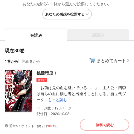
あなたの感想を一覧から選んで投票してください。
あなたの感想を投票する
話読み
巻読み
現在30巻
まとめてカート
1巻から
最新巻から
桃源暗鬼 1
「お前は鬼の血を継いでいる……」 主人公・四季
は自らの血に棲む者と出逢うことになる。新世代ダ
ーク...
もっと読む
198
配信日：2020/10/08
無料で読む
通常590ポイント
（終了日:
08/19
）