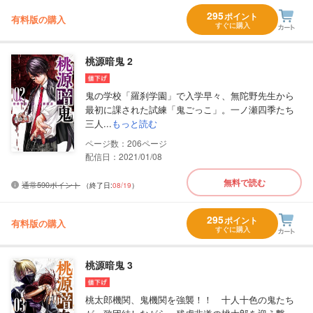
295
ポイント
有料版の購入
すぐに購入
桃源暗鬼 2
鬼の学校「羅刹学園」で入学早々、無陀野先生から
最初に課された試練「鬼ごっこ」。一ノ瀬四季たち
三人...
もっと読む
206
配信日：2021/01/08
無料で読む
通常590ポイント
（終了日:
08/19
）
295
ポイント
有料版の購入
すぐに購入
桃源暗鬼 3
桃太郎機関、鬼機関を強襲！！ 十人十色の鬼たち