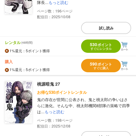
隊長...
もっと読む
196
配信日：2025/10/08
試し読み
レンタル
(48時間)
530
ポイント
すぐにレンタル
1%
還元
：5ポイント獲得
購入
590
ポイント
すぐに購入
1%
還元
：5ポイント獲得
桃源暗鬼 27
お得な530ポイントレンタル
鬼の存在が世間に公表され、鬼と桃太郎の争いはさ
らに激化。そんな中、桃太郎機関8部隊の策略で四季
は...
もっと読む
198
配信日：2025/12/08