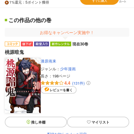
すぐに購入
1%
還元
：5ポイント獲得
この作品の他の巻
お得なキャンペーン実施中！
現在30巻
桃源暗鬼
漆原侑来
ジャンル：
少年漫画
長さ：
198ページ
4.4
(131件)
レビューを書く
推し本棚
マイリスト
配信お知らせメール設定