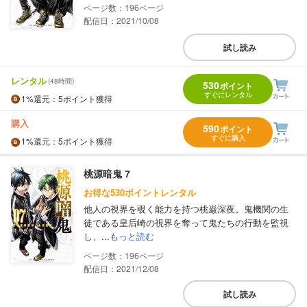
196
配信日：2021/10/08
試し読み
レンタル
(48時間)
530
ポイント
すぐにレンタル
1%
還元
：5ポイント獲得
購入
590
ポイント
すぐに購入
1%
還元
：5ポイント獲得
桃源暗鬼 7
お得な530ポイントレンタル
他人の視界を覗く能力を持つ桃巌深夜。鬼機関の生
徒である皇后崎の視界を奪って鬼たちの行動を監視
し、...
もっと読む
196
配信日：2021/12/08
試し読み