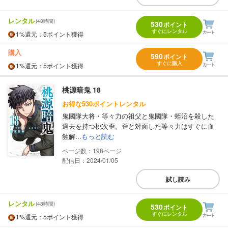
レンタル
(48時間)
530
ポイント
すぐにレンタル
1%
還元
：5ポイント獲得
購入
590
ポイント
すぐに購入
1%
還元
：5ポイント獲得
桃源暗鬼 18
お得な530ポイントレンタル
鬼國隊大将・等々力の祖父と鬼國隊・蛭沼を殺した
過去を持つ桃次歪。歪と対面した等々力はすぐに血
蝕解...
もっと読む
198
配信日：2024/01/05
試し読み
レンタル
(48時間)
530
ポイント
すぐにレンタル
1%
還元
：5ポイント獲得