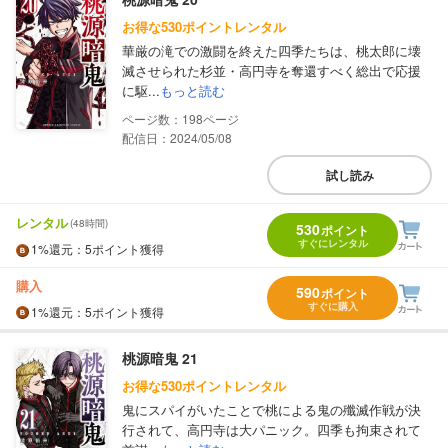
お得な530ポイントレンタル
華厳の滝での激闘を終えた四季たちは、桃太郎に壊
滅させられた杉並・高円寺を奪還すべく総出で応援
に駆...
もっと読む
198
配信日：2024/05/08
試し読み
レンタル
(48時間)
530
ポイント
すぐにレンタル
1%
還元
：5ポイント獲得
購入
590
ポイント
すぐに購入
1%
還元
：5ポイント獲得
桃源暗鬼 21
お得な530ポイントレンタル
鬼にスパイがいたことで桃による鬼の殲滅作戦が決
行されて、高円寺は大パニック。四季も拘束されて