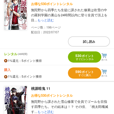
お得な530ポイントレンタル
無陀野から四季たち生徒に課された修業は吹雪の中
の羅刹学園の裏山を24時間以内に登り全員で頂上を
目...
もっと読む
196
配信日：2022/07/07
試し読み
レンタル
(48時間)
530
ポイント
すぐにレンタル
1%
還元
：5ポイント獲得
購入
590
ポイント
すぐに購入
1%
還元
：5ポイント獲得
桃源暗鬼 11
お得な530ポイントレンタル
無陀野から課された雪山修業で全員でゴールを目指
す四季たち。その結末は！？ その頃、「桃太郎殲滅
す...
もっと読む