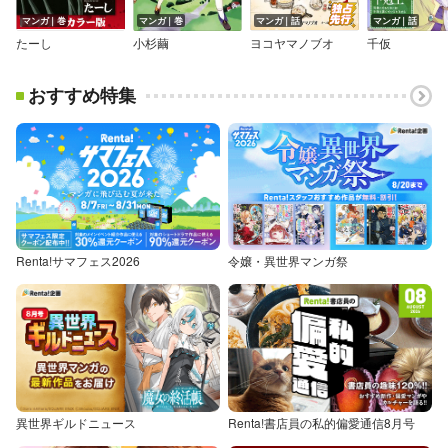
マンガ｜巻
マンガ｜巻
マンガ｜話
マンガ｜話
たーし
小杉繭
ヨコヤマノブオ
千仮
おすすめ特集
Renta!サマフェス2026
令嬢・異世界マンガ祭
異世界ギルドニュース
Renta!書店員の私的偏愛通信8月号