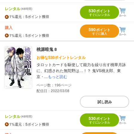
レンタル
(48時間)
530
ポイント
すぐにレンタル
1%
還元
：5ポイント獲得
購入
590
ポイント
すぐに購入
1%
還元
：5ポイント獲得
桃源暗鬼 8
お得な530ポイントレンタル
タロットカードを駆使して能力を繰り出す桃華月詠
に、幻惑された無陀野は…！？ 鬼VS桃太郎、東
京・...
もっと読む
196
配信日：2022/03/08
試し読み
レンタル
(48時間)
530
ポイント
すぐにレンタル
1%
還元
：5ポイント獲得