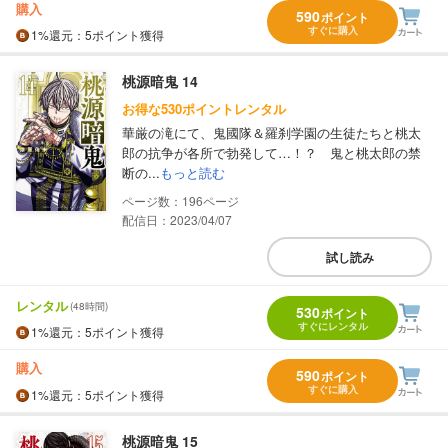
購入
590
ポイント
すぐに購入
1%
還元
：5ポイント獲得
桃源暗鬼 14
お得な530ポイントレンタル
華厳の滝にて、鬼國隊＆羅刹学園の生徒たちと桃太
郎の抗争が各所で勃発して…！？ 鬼と桃太郎の禁
断の...
もっと読む
196
配信日：2023/04/07
試し読み
レンタル
(48時間)
530
ポイント
すぐにレンタル
1%
還元
：5ポイント獲得
購入
590
ポイント
すぐに購入
1%
還元
：5ポイント獲得
桃源暗鬼 15