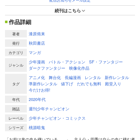
続刊はこちら
作品詳細
漆原侑来
著者
秋田書店
発行
マンガ
カテゴリ
少年漫画
バトル・アクション
SF・ファンタジー
ジャンル
ダークファンタジー
映像化作品
アニメ化
舞台化
長編漫画
レンタル
新作レンタル
準新作レンタル
値下げ
だれでも無料
殿堂入り
タグ
今だけお得!
2020年代
年代
週刊少年チャンピオン
雑誌
少年チャンピオン・コミックス
レーベル
桃源暗鬼
シリーズ
「お前は鬼の血を継いでいる……」 主人公・四季は自らの血に棲む者