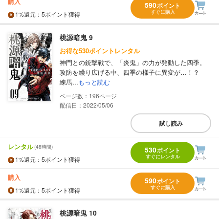
購入
590
ポイント
すぐに購入
1%
還元
：5ポイント獲得
桃源暗鬼 9
お得な530ポイントレンタル
神門との銃撃戦で、「炎鬼」の力が発動した四季。
攻防を繰り広げる中、四季の様子に異変が…！？
練馬...
もっと読む
196
配信日：2022/05/06
試し読み
レンタル
(48時間)
530
ポイント
すぐにレンタル
1%
還元
：5ポイント獲得
購入
590
ポイント
すぐに購入
1%
還元
：5ポイント獲得
桃源暗鬼 10