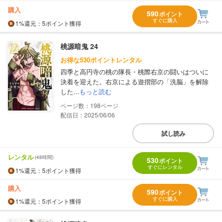
購入
590
ポイント
すぐに購入
1%
還元
：5ポイント獲得
桃源暗鬼 24
お得な530ポイントレンタル
四季と高円寺の桃の隊長・桃際右京の闘いはついに
決着を迎えた。右京による遊摺部の「洗脳」を解除
した...
もっと読む
198
配信日：2025/06/06
試し読み
レンタル
(48時間)
530
ポイント
すぐにレンタル
1%
還元
：5ポイント獲得
購入
590
ポイント
すぐに購入
1%
還元
：5ポイント獲得