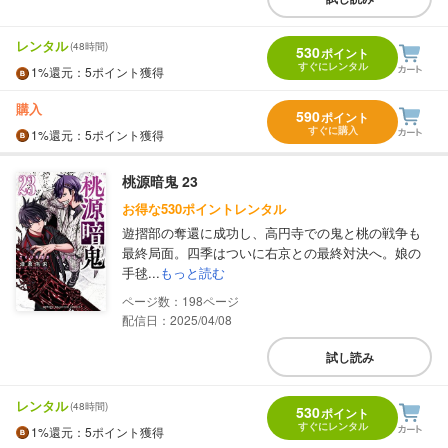
レンタル
(48時間)
530
ポイント
すぐにレンタル
1%
還元
：5ポイント獲得
購入
590
ポイント
すぐに購入
1%
還元
：5ポイント獲得
桃源暗鬼 23
お得な530ポイントレンタル
遊摺部の奪還に成功し、高円寺での鬼と桃の戦争も
最終局面。四季はついに右京との最終対決へ。娘の
手毬...
もっと読む
198
配信日：2025/04/08
試し読み
レンタル
(48時間)
530
ポイント
すぐにレンタル
1%
還元
：5ポイント獲得