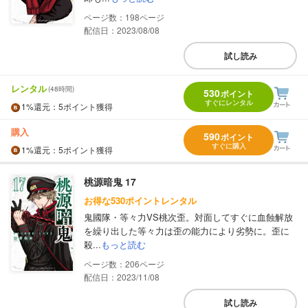
198
配信日：2023/08/08
試し読み
レンタル
(48時間)
530
ポイント
すぐにレンタル
1%
還元
：5ポイント獲得
購入
590
ポイント
すぐに購入
1%
還元
：5ポイント獲得
桃源暗鬼 17
お得な530ポイントレンタル
鬼國隊・等々力VS桃次歪。対面してすぐに血蝕解放
を繰り出した等々力は歪の能力により劣勢に。歪に
殺...
もっと読む
206
配信日：2023/11/08
試し読み