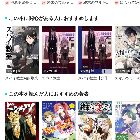
桃源暗鬼外伝 ～月と桜の狂争曲～
終末のワルキューレ禁伝 神々の黙示録【特典イラスト付き】
終末のワルキューレ
出会って5秒でバ
この本に関心がある人におすすめします
マンガ｜巻
マンガ｜巻
マンガ｜話
マンガ｜巻
スパイ教室4部 燎火
スパイ教室
スパイ教室【分冊版】
この本を読んだ人におすすめの著者