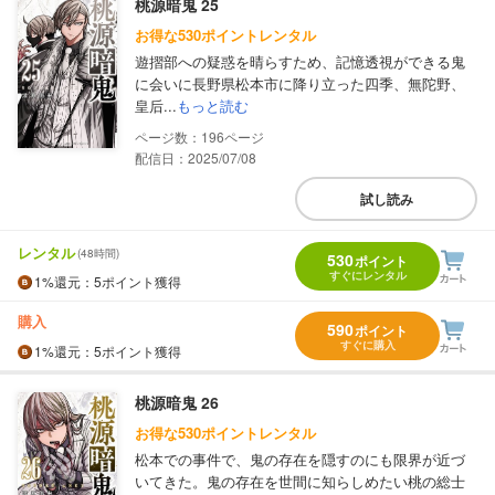
桃源暗鬼 25
お得な530ポイントレンタル
遊摺部への疑惑を晴らすため、記憶透視ができる鬼
に会いに長野県松本市に降り立った四季、無陀野、
皇后...
もっと読む
196
配信日：2025/07/08
試し読み
レンタル
(48時間)
530
ポイント
すぐにレンタル
1%
還元
：5ポイント獲得
購入
590
ポイント
すぐに購入
1%
還元
：5ポイント獲得
桃源暗鬼 26
お得な530ポイントレンタル
松本での事件で、鬼の存在を隠すのにも限界が近づ
いてきた。鬼の存在を世間に知らしめたい桃の総士