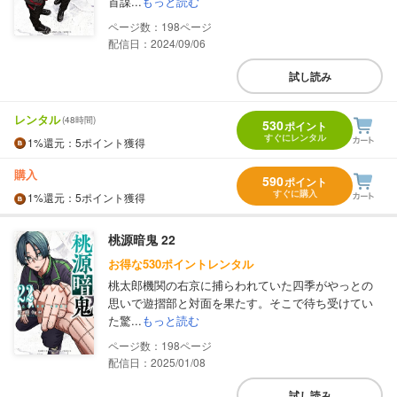
首謀...
もっと読む
198
配信日：2024/09/06
試し読み
レンタル
(48時間)
530
ポイント
すぐにレンタル
1%
還元
：5ポイント獲得
購入
590
ポイント
すぐに購入
1%
還元
：5ポイント獲得
桃源暗鬼 22
お得な530ポイントレンタル
桃太郎機関の右京に捕らわれていた四季がやっとの
思いで遊摺部と対面を果たす。そこで待ち受けてい
た驚...
もっと読む
198
配信日：2025/01/08
試し読み