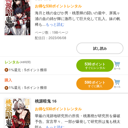
お得な530ポイントレンタル
海月と桃の金ぴか男・桃墨輝の闘いの最中、屏風ヶ
浦の血の姉が輝に激昂して巨大化して乱入。妹の帆
稀も...
もっと読む
198
配信日：2023/06/08
試し読み
レンタル
(48時間)
530
ポイント
すぐにレンタル
1%
還元
：5ポイント獲得
購入
590
ポイント
すぐに購入
1%
還元
：5ポイント獲得
桃源暗鬼 16
お得な530ポイントレンタル
華厳の滝跡地研究所の所長・桃裏楔が研究所を爆破
予告。宣言早々、一部が爆発して研究所は鬼も桃太
郎も...
もっと読む