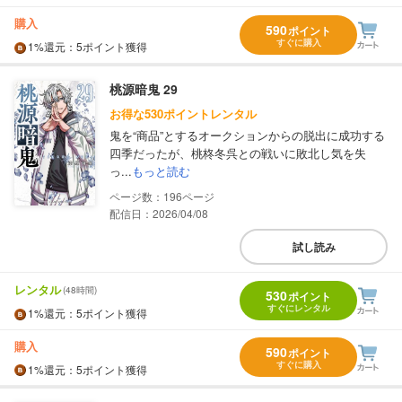
購入
590
ポイント
すぐに購入
1%
還元
：5ポイント獲得
桃源暗鬼 29
お得な530ポイントレンタル
鬼を“商品”とするオークションからの脱出に成功する
四季だったが、桃柊冬呉との戦いに敗北し気を失
っ...
もっと読む
196
配信日：2026/04/08
試し読み
レンタル
(48時間)
530
ポイント
すぐにレンタル
1%
還元
：5ポイント獲得
購入
590
ポイント
すぐに購入
1%
還元
：5ポイント獲得