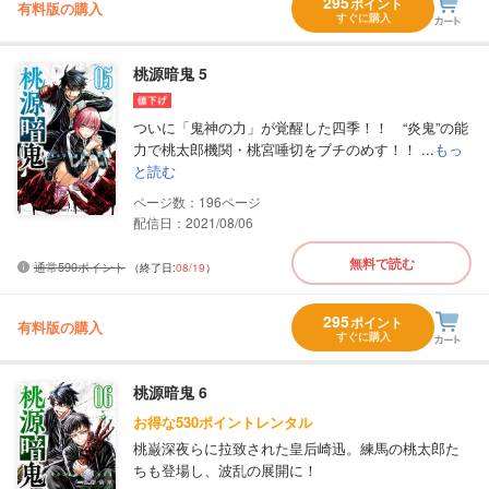
295
ポイント
有料版の購入
すぐに購入
桃源暗鬼 5
ついに「鬼神の力」が覚醒した四季！！ “炎鬼”の能
力で桃太郎機関・桃宮唾切をブチのめす！！ ...
もっ
と読む
196
配信日：2021/08/06
無料で読む
通常590ポイント
（終了日:
08/19
）
295
ポイント
有料版の購入
すぐに購入
桃源暗鬼 6
お得な530ポイントレンタル
桃巌深夜らに拉致された皇后崎迅。練馬の桃太郎た
ちも登場し、波乱の展開に！