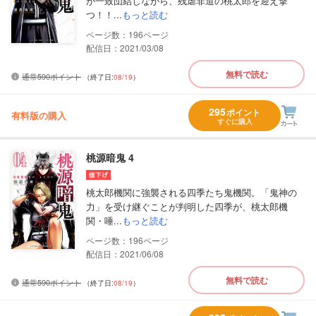
が一致団結しながら、残虐非道の桃太郎を迎え撃
つ！！...
もっと読む
196
配信日：2021/03/08
無料で読む
通常590ポイント
（終了日:
08/19
）
295
ポイント
有料版の購入
すぐに購入
桃源暗鬼 4
桃太郎機関に強襲される四季たち鬼機関。「鬼神の
力」を受け継ぐことが判明した四季が、桃太郎機
関・唾...
もっと読む
196
配信日：2021/06/08
無料で読む
通常590ポイント
（終了日:
08/19
）