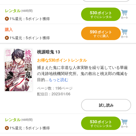
レンタル
(48時間)
530
ポイント
すぐにレンタル
1%
還元
：5ポイント獲得
購入
590
ポイント
すぐに購入
1%
還元
：5ポイント獲得
桃源暗鬼 13
お得な530ポイントレンタル
捕まえた鬼に非道な人体実験を繰り返している華厳
の滝跡地桃機関研究所。鬼の救出と桃太郎の殲滅を
目的...
もっと読む
196
配信日：2023/01/06
試し読み
レンタル
(48時間)
530
ポイント
すぐにレンタル
1%
還元
：5ポイント獲得