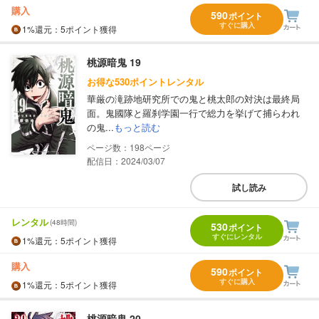
購入
590
ポイント
すぐに購入
1%
還元
：5ポイント獲得
桃源暗鬼 19
お得な530ポイントレンタル
華厳の滝跡地研究所での鬼と桃太郎の対決は最終局
面。鬼國隊と羅刹学園一行で総力を挙げて捕らわれ
の鬼...
もっと読む
198
配信日：2024/03/07
試し読み
レンタル
(48時間)
530
ポイント
すぐにレンタル
1%
還元
：5ポイント獲得
購入
590
ポイント
すぐに購入
1%
還元
：5ポイント獲得
桃源暗鬼 20