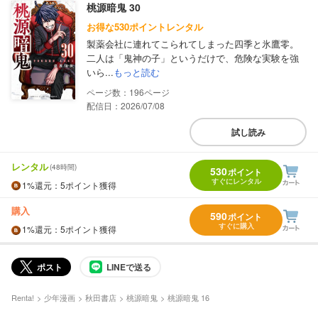
桃源暗鬼 30
お得な530ポイントレンタル
製薬会社に連れてこられてしまった四季と氷鷹零。
二人は「鬼神の子」というだけで、危険な実験を強
いら...
もっと読む
196
配信日：2026/07/08
試し読み
レンタル
(48時間)
530
ポイント
すぐにレンタル
1%
還元
：5ポイント獲得
購入
590
ポイント
すぐに購入
1%
還元
：5ポイント獲得
ポスト
LINEで送る
Renta!
少年漫画
秋田書店
桃源暗鬼
桃源暗鬼 16