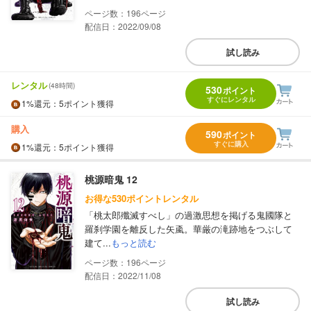
196
配信日：2022/09/08
試し読み
レンタル
(48時間)
530
ポイント
すぐにレンタル
1%
還元
：5ポイント獲得
購入
590
ポイント
すぐに購入
1%
還元
：5ポイント獲得
桃源暗鬼 12
お得な530ポイントレンタル
「桃太郎殲滅すべし」の過激思想を掲げる鬼國隊と
羅刹学園を離反した矢颪。華厳の滝跡地をつぶして
建て...
もっと読む
196
配信日：2022/11/08
試し読み