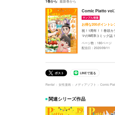
1巻から
最新巻から
Comic Piatto vol.
お得な200ポイントレ
祝！1周年！！巻頭カ
マのWEBコミック誌
180
配信日：2020/09/11
ポスト
LINEで送る
Renta!
女性漫画
メディアソフト
Comic Piat
関連シリーズ作品