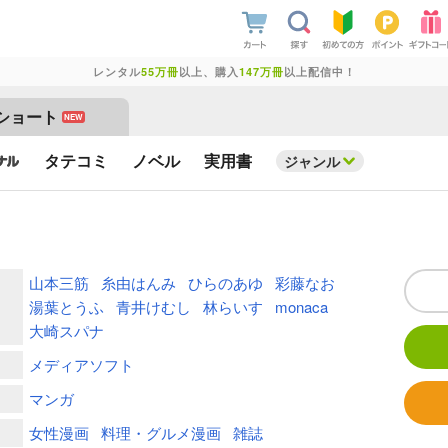
レンタル
55万冊
以上、購入
147万冊
以上配信中！
ショート
NEW
タテコミ
ノベル
実用書
ジャンル
山本三筋
糸由はんみ
ひらのあゆ
彩藤なお
湯葉とうふ
青井けむし
林らいす
monaca
大崎スパナ
メディアソフト
マンガ
女性漫画
料理・グルメ漫画
雑誌