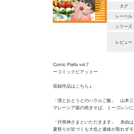
タグ
レーベル
シリーズ
レビュー
Comic Piatto vol.7
ーコミックピアットー
収録作品はこちら↓
「僕とおとうとのハラルご飯」 山本三
マレーシア版の焼きそば、ミーゴレンに
「付喪神さまといただきます」 糸由は
夏祭りが近づくも大也と連絡が取れずモ