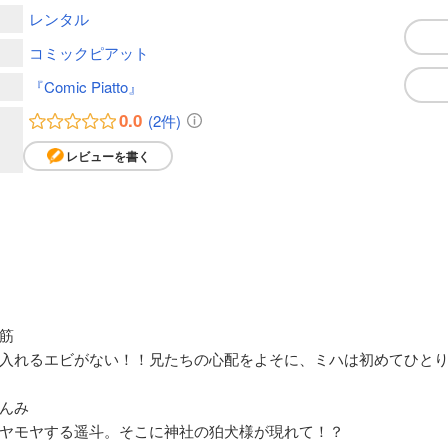
レンタル
コミックピアット
『Comic Piatto』
0.0
(2件)
レビューを書く
筋
入れるエビがない！！兄たちの心配をよそに、ミハは初めてひと
んみ
ヤモヤする遥斗。そこに神社の狛犬様が現れて！？