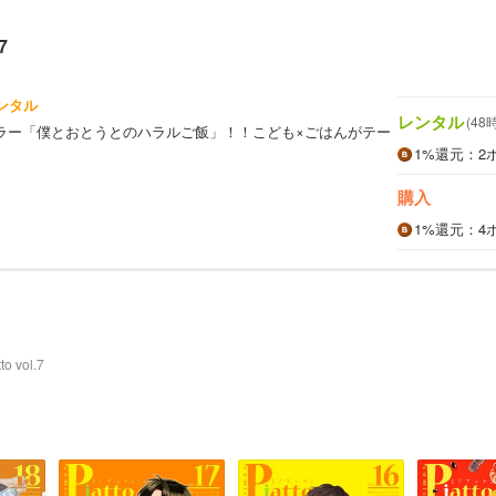
7
ンタル
レンタル
(48
ラー「僕とおとうとのハラルご飯」！！こども×ごはんがテー
！
1%
還元
：2
購入
1%
還元
：4
to vol.7