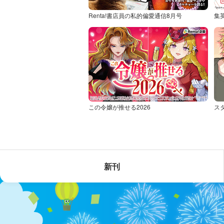
Renta!書店員の私的偏愛通信8月号
集
この令嬢が推せる2026
ス
新刊