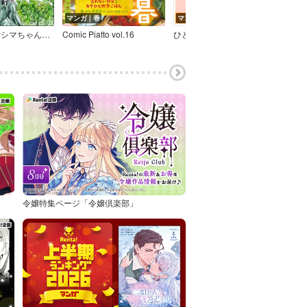
マンガ｜巻
マンガ｜話
マン
アラサー独女シマちゃんのベランダレシピ（分冊版）
Comic Piatto vol.16
ひとくちめもり
令嬢特集ページ「令嬢倶楽部」