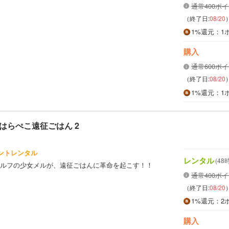
通常400ポ
（終了日:
08/20
1%
還元
：1
購入
通常600ポ
（終了日:
08/20
1%
還元
：1
はらぺこ遠征ごはん 2
イントレンタル
レンタル
(48
ルフの少女メルが、遠征ごはんに革命を起こす！！
通常400ポ
（終了日:
08/20
1%
還元
：2
購入