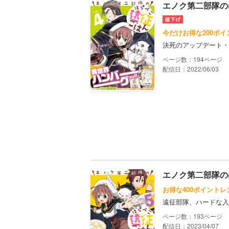
エノク第二部隊の
今だけお得な200ポ
決死のアップデート・
194
配信日：2022/06/03
エノク第二部隊の
お得な400ポイントレ
遠征部隊、ハードな入
193
配信日：2023/04/07