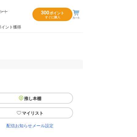
イント
300
ポイント
すぐに購入
）
ポイント獲得
推し本棚
マイリスト
配信お知らせメール設定