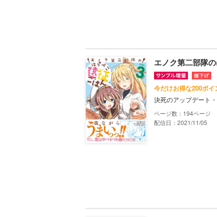
エノク第二部隊の
今だけお得な200ポ
決死のアップデート・
194
配信日：2021/11/05