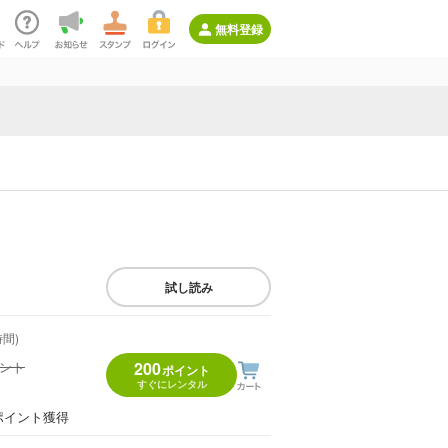
無料登録
試し読み
時間)
イント
200
ポイント
すぐにレンタル
）
ポイント獲得