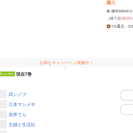
購入
通常600ポ
（終了日:
08/20
1%
還元
：3
お得なキャンペーン実施中！
現在7巻
ん
武シノブ
江本マシメサ
赤井てら
案
主婦と生活社