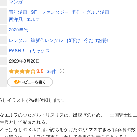
マンガ
青年漫画
SF・ファンタジー
料理・グルメ漫画
西洋風
エルフ
2020年代
レンタル
準新作レンタル
値下げ
今だけお得!
PASH！ コミックス
2020年8月28日
3.5
(35件)
レビューを書く
ろしイラストが特別付録します。
なエルフの少女メル・リスリスは、出稼ぎのため、「王国騎士団
生兵として配属される。
れっぱなしのメルに追い討ちをかけたのが“マズすぎる”保存食の数
した彼女は、エルフの知恵をいかして食事の改善を決意する！