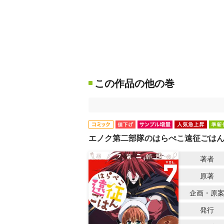
この作品の他の巻
エノク第二部隊のはらぺこ遠征ごは
著者
原著
企画・原
発行