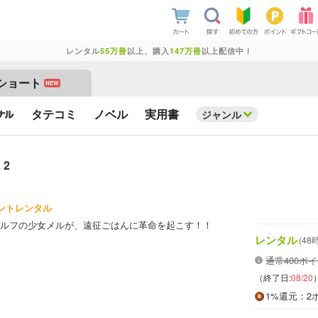
レンタル
55万冊
以上、購入
147万冊
以上配信中！
ショート
NEW
タテコミ
ノベル
実用書
ジャンル
2
イントレンタル
ルフの少女メルが、遠征ごはんに革命を起こす！！
レンタル
(48
通常400ポ
（終了日:
08/20
1%
還元
：2