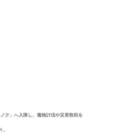
エノク」へ入隊し、魔物討伐や災害救助を
々。