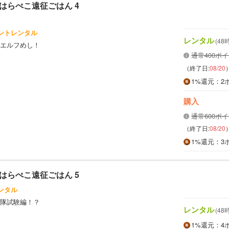
はらぺこ遠征ごはん 4
イントレンタル
レンタル
(48
エルフめし！
通常400ポ
（終了日:
08/20
1%
還元
：2
購入
通常600ポ
（終了日:
08/20
1%
還元
：3
はらぺこ遠征ごはん 5
ンタル
隊試験編！？
レンタル
(48
1%
還元
：4