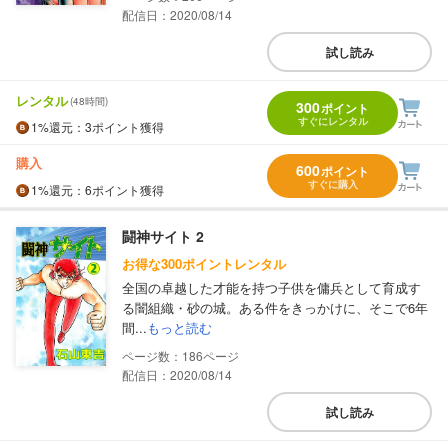
配信日：2020/08/14
試し読み
レンタル
(48時間)
300
ポイント
すぐにレンタル
1%
還元
：3ポイント獲得
購入
600
ポイント
すぐに購入
1%
還元
：6ポイント獲得
闘神サイト 2
お得な300ポイントレンタル
全国の卓越した才能を持つ子供を傭兵として育成す
る闇組織・砂の城。ある件をきっかけに、そこで6年
間...
もっと読む
186
配信日：2020/08/14
試し読み