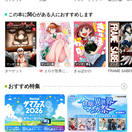
この本に関心がある人におすすめします
マンガ｜巻
マンガ｜巻
マンガ｜巻
マンガ｜巻
ターゲット
エロゲ世界に転生した俺が、推しへの愛で寝取られヒロインを幸せにする。【電子単行本】
きゅぽかの
FRAME SABE
おすすめ特集