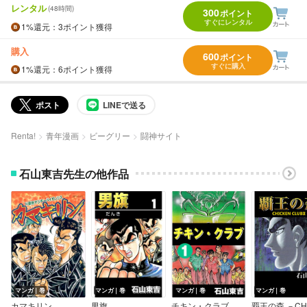
レンタル
(48時間)
300
ポイント
すぐにレンタル
1%
還元
：3ポイント獲得
購入
600
ポイント
すぐに購入
1%
還元
：6ポイント獲得
ポスト
LINEで送る
Renta!
青年漫画
ビーグリー
闘神サイト
石山東吉先生の他作品
マンガ｜巻
マンガ｜巻
マンガ｜巻
マンガ｜巻
カマキリン
男旗
チキン・クラブ －CHICKEN CLUB－