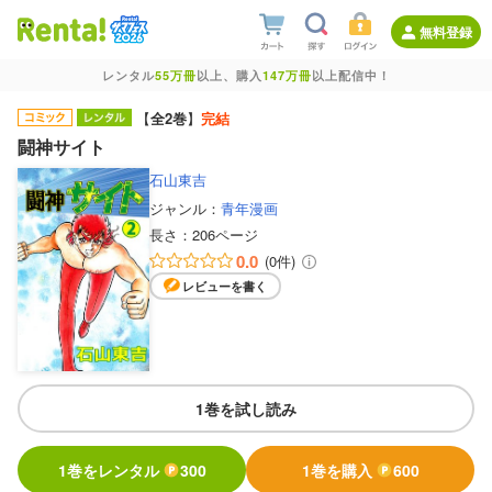
無料登録
レンタル
55万冊
以上、購入
147万冊
以上配信中！
【
全2巻
】
完結
闘神サイト
石山東吉
ジャンル：
青年漫画
長さ：
206ページ
0.0
(0件)
レビューを書く
1巻を試し読み
1巻をレンタル
300
1巻を購入
600