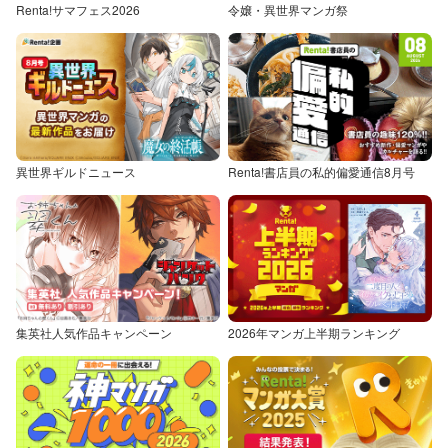
Renta!サマフェス2026
令嬢・異世界マンガ祭
異世界ギルドニュース
Renta!書店員の私的偏愛通信8月号
集英社人気作品キャンペーン
2026年マンガ上半期ランキング