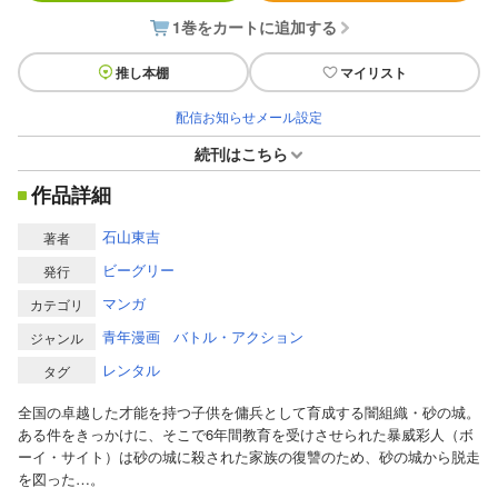
1巻をカートに追加する
推し本棚
マイリスト
配信お知らせメール設定
続刊はこちら
作品詳細
石山東吉
著者
ビーグリー
発行
マンガ
カテゴリ
青年漫画
バトル・アクション
ジャンル
レンタル
タグ
全国の卓越した才能を持つ子供を傭兵として育成する闇組織・砂の城。
ある件をきっかけに、そこで6年間教育を受けさせられた暴威彩人（ボ
ーイ・サイト）は砂の城に殺された家族の復讐のため、砂の城から脱走
を図った…。