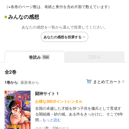
（※各巻のページ数は、表紙と奥付を含め片面で数えています）
みんなの感想
あなたの感想を一覧から選んで投票してください。
あなたの感想を投票する
話読み
巻読み
全2巻
まとめてカート
1巻から
最新巻から
闘神サイト 1
お得な300ポイントレンタル
全国の卓越した才能を持つ子供を傭兵として育成す
る闇組織・砂の城。ある件をきっかけに、そこで6年
間...
もっと読む
206