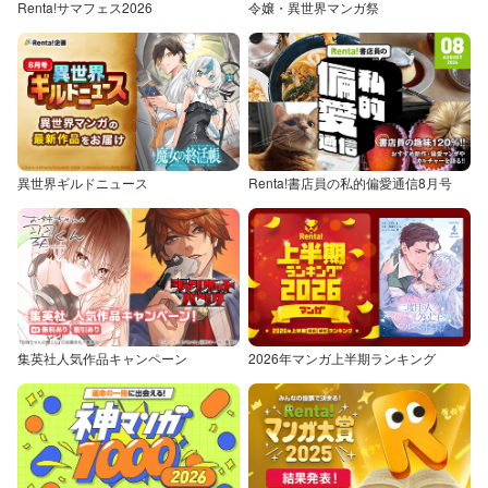
Renta!サマフェス2026
令嬢・異世界マンガ祭
異世界ギルドニュース
Renta!書店員の私的偏愛通信8月号
集英社人気作品キャンペーン
2026年マンガ上半期ランキング