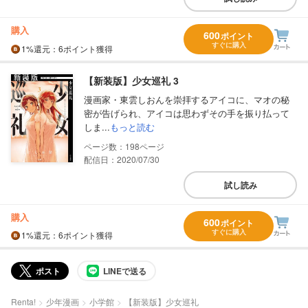
購入
600
ポイント
すぐに購入
1%
還元
：6ポイント獲得
【新装版】少女巡礼 3
漫画家・東雲しおんを崇拝するアイコに、マオの秘
密が告げられ、アイコは思わずその手を振り払って
しま...
もっと読む
198
配信日：2020/07/30
試し読み
購入
600
ポイント
すぐに購入
1%
還元
：6ポイント獲得
ポスト
LINEで送る
Renta!
少年漫画
小学館
【新装版】少女巡礼