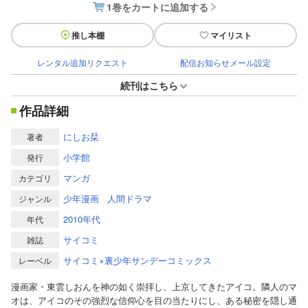
1巻をカートに追加する
推し本棚
マイリスト
レンタル追加リクエスト
配信お知らせメール設定
続刊はこちら
作品詳細
にしお栞
著者
小学館
発行
マンガ
カテゴリ
少年漫画
人間ドラマ
ジャンル
2010年代
年代
サイコミ
雑誌
サイコミ×裏少年サンデーコミックス
レーベル
漫画家・東雲しおんを神の如く崇拝し、上京してきたアイコ。隣人のマ
オは、アイコのその強烈な信仰心を目の当たりにし、ある秘密を隠し通