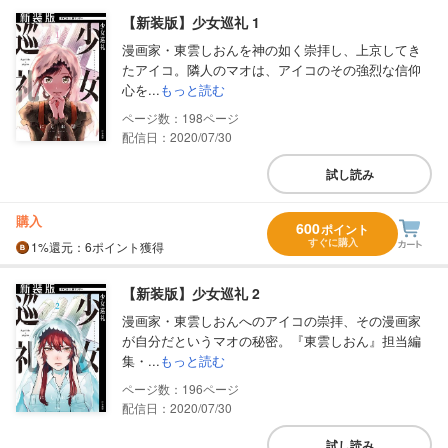
【新装版】少女巡礼 1
漫画家・東雲しおんを神の如く崇拝し、上京してき
たアイコ。隣人のマオは、アイコのその強烈な信仰
心を...
もっと読む
198
配信日：2020/07/30
試し読み
購入
600
ポイント
すぐに購入
1%
還元
：6ポイント獲得
【新装版】少女巡礼 2
漫画家・東雲しおんへのアイコの崇拝、その漫画家
が自分だというマオの秘密。『東雲しおん』担当編
集・...
もっと読む
196
配信日：2020/07/30
試し読み