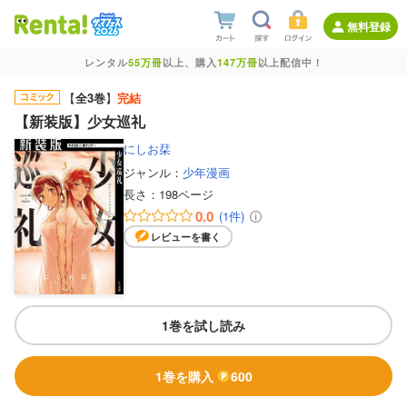
無料登録
レンタル
55万冊
以上、購入
147万冊
以上配信中！
【
全3巻
】
完結
【新装版】少女巡礼
にしお栞
ジャンル：
少年漫画
長さ：
198ページ
0.0
(1件)
レビューを書く
1巻を試し読み
1巻を購入
600