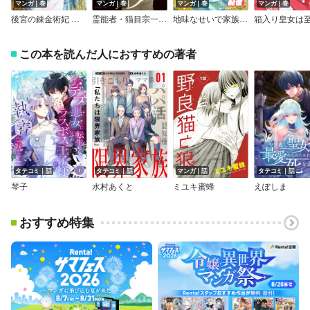
マンガ｜巻
マンガ｜巻
マンガ｜巻
マンガ｜巻
後宮の錬金術妃 悪の華は黄金の恋を夢見る
霊能者・猫目宗一シリーズ 怨念人形
地味なせいで家族中からハブられましたが、読心スキルで優しい騎士団長様と甘い未来を掴みます！
この本を読んだ人におすすめの著者
タテコミ｜話
タテコミ｜話
マンガ｜話
タテコミ｜話
琴子
水村あくと
ミユキ蜜蜂
えぽしま
おすすめ特集