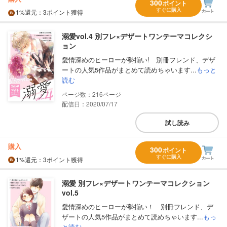
300
ポイント
すぐに購入
1%
還元
：3ポイント獲得
溺愛vol.4 別フレ×デザートワンテーマコレクシ
ョン
愛情深めのヒーローが勢揃い! 別冊フレンド、デザ
ートの人気5作品がまとめて読めちゃいます...
もっと
読む
216
配信日：2020/07/17
試し読み
購入
300
ポイント
すぐに購入
1%
還元
：3ポイント獲得
溺愛 別フレ×デザートワンテーマコレクション
vol.5
愛情深めのヒーローが勢揃い！ 別冊フレンド、デ
ザートの人気5作品がまとめて読めちゃいます...
もっ
と読む