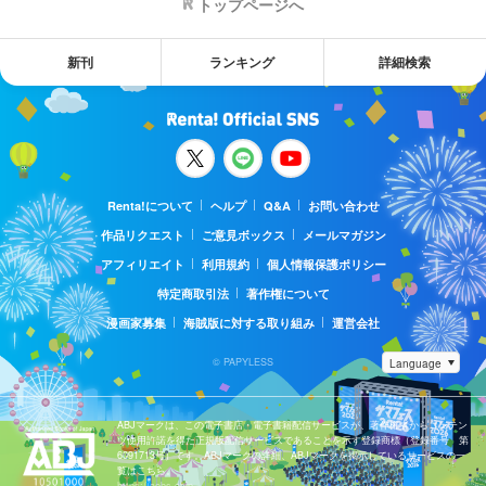
トップページへ
新刊
ランキング
詳細検索
Renta!について
ヘルプ
Q&A
お問い合わせ
作品リクエスト
ご意見ボックス
メールマガジン
アフィリエイト
利用規約
個人情報保護ポリシー
特定商取引法
著作権について
漫画家募集
海賊版に対する取り組み
運営会社
© PAPYLESS
ABJマークは、この電子書店・電子書籍配信サービスが、著作権者からコンテン
ツ使用許諾を得た正規版配信サービスであることを示す登録商標（登録番号 第
6091713号）です。ABJマークの詳細、ABJマークを掲示しているサービスの一
覧はこちら。
https://aebs.or.jp