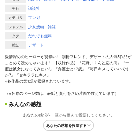
講談社
発行
マンガ
カテゴリ
少女漫画
雑誌
ジャンル
だれでも無料
タグ
デザート
雑誌
愛情深めのヒーローが勢揃い! 別冊フレンド、デザートの人気5作品が
まとめて読めちゃいます! 【収録作品】『花野井くんと恋の病』『一
度は彼女になってみたい!』『弁護士と17歳』『毎日キスしていいです
か?』『セキララにキス』
※各作品の第1話が収録されています。
（※各巻のページ数は、表紙と奥付を含め片面で数えています）
みんなの感想
あなたの感想を一覧から選んで投票してください。
あなたの感想を投票する