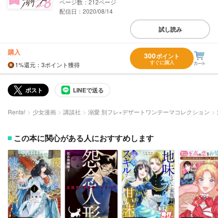
212
配信日：2020/08/14
試し読み
購入
300
ポイント
すぐに購入
1%
還元
：3ポイント獲得
ポスト
LINEで送る
Renta!
少女漫画
講談社
溺愛 別フレ×デザートワンテーマコレクション
この本に関心がある人におすすめします