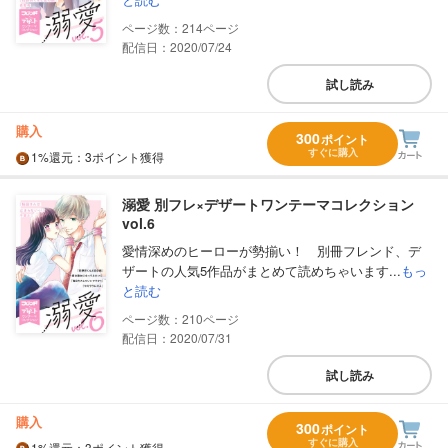
214
配信日：2020/07/24
試し読み
購入
300
ポイント
すぐに購入
1%
還元
：3ポイント獲得
溺愛 別フレ×デザートワンテーマコレクション
vol.6
愛情深めのヒーローが勢揃い！ 別冊フレンド、デ
ザートの人気5作品がまとめて読めちゃいます...
もっ
と読む
210
配信日：2020/07/31
試し読み
購入
300
ポイント
すぐに購入
1%
還元
：3ポイント獲得