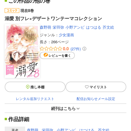
この作品の他の巻
現在8巻
溺愛 別フレ×デザートワンテーマコレクション
森野萌
栄羽弥
小野アンビ
はつはる
芥文絵
ジャンル：
少女漫画
長さ：
266ページ
0.0
(27件)
レビューを書く
推し本棚
マイリスト
レンタル追加リクエスト
配信お知らせメール設定
続刊はこちら
作品詳細
森野萌
栄羽弥
小野アンビ
はつはる
芥文絵
著者