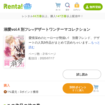
無料登録
レンタル
55万冊
以上、購入
147万冊
以上配信中！
溺愛vol.4 別フレ×デザートワンテーマコレクション
愛情深めのヒーローが勢揃い! 別冊フレンド、デザ
ートの人気5作品がまとめて読めちゃいます...
もっと
読む
216
配信日：2020/07/17
試し読み
購入
300
ポイント
すぐに購入
1%
還元
：3ポイント獲得