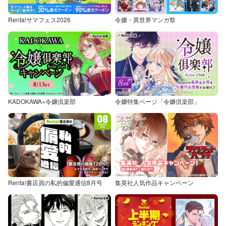
Renta!サマフェス2026
令嬢・異世界マンガ祭
KADOKAWA×令嬢倶楽部
令嬢特集ページ「令嬢倶楽部」
Renta!書店員の私的偏愛通信8月号
集英社人気作品キャンペーン