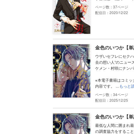
37
配信日：2020/12/22
金色のいつか【単
ウザいセフレにセクハ
去の想い人”のニュー
ケメン・村咲にナンパ
※本電子書籍はコミッ
内容です。 ...
もっと
34
配信日：2025/12/25
金色のいつか【単
最低な人間に囲まれ最
の調査協力をすること