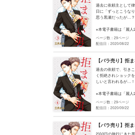
過去に依頼主として律
日に「ずっとこうなり
思う黒瀬だったが…？
※本電子書籍は「麗人2
29
配信日：2020/08/22
【バラ売り】拒ま
過去の依頼で、引きこ
く拒絶されショックを
しいと言われるが…！
※本電子書籍は「麗人
29
配信日：2020/09/22
【バラ売り】拒ま
2泊3日の旅行にきた