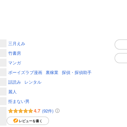
三月えみ
竹書房
マンガ
ボーイズラブ漫画
裏稼業
探偵・探偵助手
話読み
レンタル
麗人
拒まない男
4.7
(92件)
レビューを書く