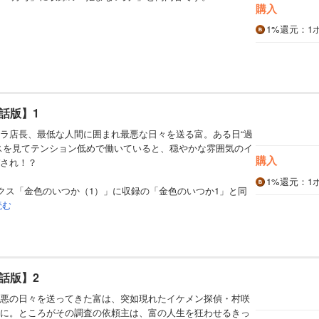
購入
1%
還元
：1
話版】1
ラ店長、最低な人間に囲まれ最悪な日々を送る富。ある日“過
スを見てテンション低めで働いていると、穏やかな雰囲気のイ
購入
され！？
1%
還元
：1
クス「金色のいつか（1）」に収録の「金色のいつか1」と同
読む
話版】2
悪の日々を送ってきた富は、突如現れたイケメン探偵・村咲
に。ところがその調査の依頼主は、富の人生を狂わせるきっ