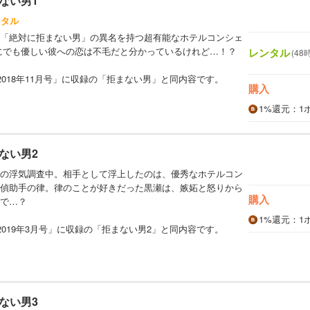
ない男1
ンタル
「絶対に拒まない男」の異名を持つ超有能なホテルコンシェ
にでも優しい彼への恋は不毛だと分かっているけれど…！？
レンタル
(48
2018年11月号」に収録の「拒まない男」と同内容です。
購入
1%
還元
：1
ない男2
の浮気調査中。相手として浮上したのは、優秀なホテルコン
偵助手の律。律のことが好きだった黒瀬は、嫉妬と怒りから
購入
で…？
1%
還元
：1
2019年3月号」に収録の「拒まない男2」と同内容です。
ない男3