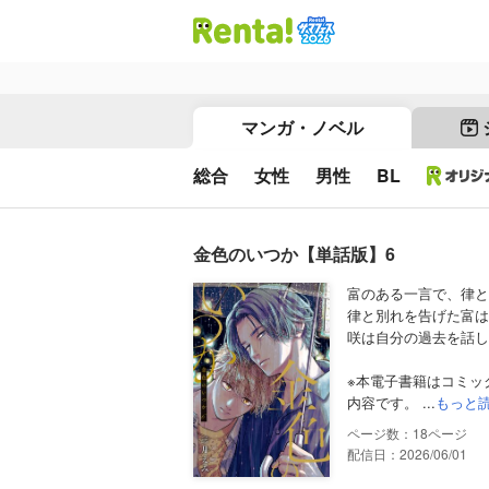
マンガ・ノベル
総合
女性
男性
BL
金色のいつか【単話版】6
富のある一言で、律と
律と別れを告げた富は
咲は自分の過去を話し
※本電子書籍はコミッ
内容です。 ...
もっと
18
配信日：2026/06/01