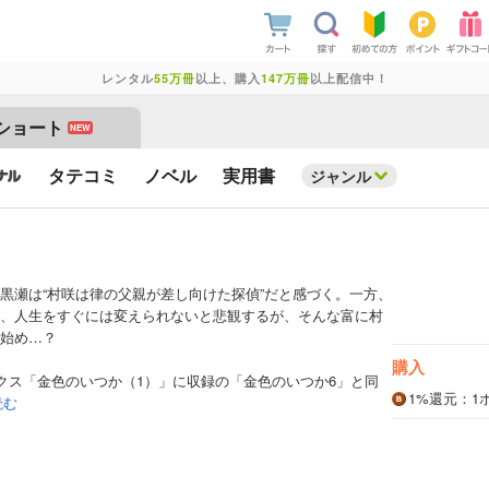
レンタル
55万冊
以上、購入
147万冊
以上配信中！
ショート
NEW
タテコミ
ノベル
実用書
ジャンル
黒瀬は“村咲は律の父親が差し向けた探偵”だと感づく。一方、
、人生をすぐには変えられないと悲観するが、そんな富に村
始め…？
購入
クス「金色のいつか（1）」に収録の「金色のいつか6」と同
1%
還元
：1
読む