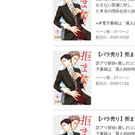
かさない黒瀬に対し、
た本当の理由を語り始
※本電子書籍は「麗人
31
配信日：2020/10/22
【バラ売り】拒ま
訳アリ探偵×麗しのコ
子書籍は「麗人202
27
配信日：2020/11/22
【バラ売り】拒ま
訳アリ探偵×麗しのコ
子書籍は「麗人202