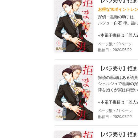
【バラ売り】拒ま
お得な10ポイントレ
探偵・黒瀬の助手は、
ルジュ・白石 律。誰
※本電子書籍は「麗人
29
配信日：2020/06/22
【バラ売り】拒ま
探偵の黒瀬はある議員
シェルジュで黒瀬の探
律を抱くが実は両想い
※本電子書籍は「麗人
31
配信日：2020/07/22
【バラ売り】拒ま