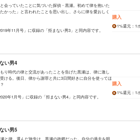
と会っていたことに気づいた探偵・黒瀬。初めて律を抱いた
たかった」と言われたことを思い出し、さらに律を愛おしく
購入
1%
還元
：1
019年11月号」に収録の「拒まない男3」と同内容です。
ない男4
もり時代の律と交流があったことを告げた黒瀬は、律に激し
受ける。後日、律から謝罪と共に3日間好きに自分を使ってほ
購入
？
1%
還元
：1
2020年1月号」に収録の「拒まない男4」と同内容です。
ない男5
黒瀬と律。選んだ旅先は、黒瀬の故郷だった。自分の過去を明