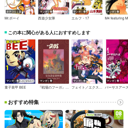
タテコミ｜話
マンガ｜巻
マンガ｜巻
マンガ｜巻
Mr.ボーイ
西遊少女隊
エルフ・17
この本に関心がある人におすすめします
マンガ｜巻
マンガ｜巻
マンガ｜巻
マンガ｜巻
童子装甲 BEE
『戦場のフーガ』完全設定資料集／Fuga：Melodies of Steel Little Tail Bronx Archives
フェイト／エクストラ CCC FoxTail
バーサスアー
おすすめ特集