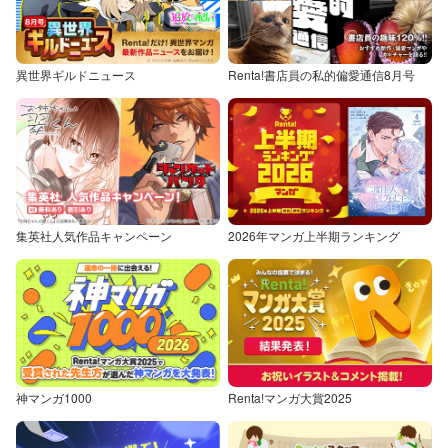
異世界ギルドニュース
Renta!書店員の私的偏愛通信8月号
集英社人気作品キャンペーン
2026年マンガ上半期ランキング
神マンガ1000
Renta!マンガ大賞2025