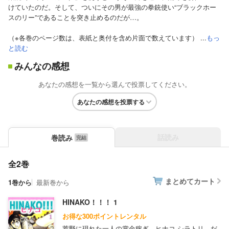
けていたのだ。そして、ついにその男が最強の拳銃使い“ブラックホー
スのリー”であることを突き止めるのだが…。
（※各巻のページ数は、表紙と奥付を含め片面で数えています） ...
もっ
と読む
みんなの感想
あなたの感想を一覧から選んで投票してください。
あなたの感想を投票する
話読み
巻読み
全2巻
まとめてカート
1巻から
最新巻から
HINAKO！！！ 1
お得な300ポイントレンタル
荒野に現れた一人の賞金稼ぎ、ヒナコ シラトリ。だ