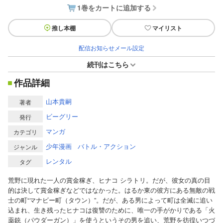
1巻をカートに追加する
推し本棚
マイリスト
配信お知らせメール設定
続刊はこちら
作品詳細
山本貴嗣
著者
ビーグリー
発行
マンガ
カテゴリ
少年漫画
バトル・アクション
ジャンル
レンタル
タグ
荒野に現れた一人の賞金稼ぎ、ヒナコ シラトリ。だが、彼女の真の目
的は決して賞金稼ぎなどではなかった。はるか東の彼方にある無敵の戦
士の町“マナビー町（タウン）”。だが、ある男によって町は全滅に追い
込まれ、生き残ったヒナコは復讐のために、唯一の手がかりである「火
薬銃（パウダーガン）」を使うというその男を追い、荒野を彷徨いつづ