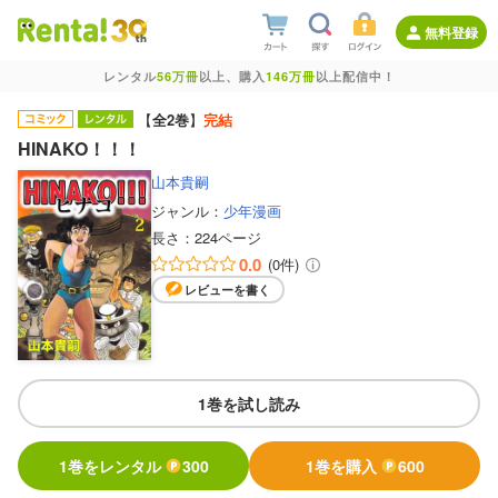
無料登録
レンタル
56万冊
以上、購入
146万冊
以上配信中！
【
全2巻
】
完結
HINAKO！！！
山本貴嗣
ジャンル：
少年漫画
長さ：
224ページ
0.0
(0件)
レビューを書く
1巻を試し読み
1巻をレンタル
300
1巻を購入
600