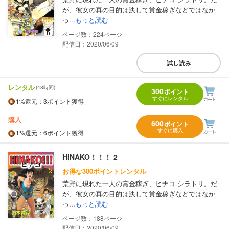
が、彼女の真の目的は決して賞金稼ぎなどではなか
っ...
もっと読む
224
配信日：2020/06/09
試し読み
レンタル
(48時間)
300
ポイント
すぐにレンタル
1%
還元
：3ポイント獲得
購入
600
ポイント
すぐに購入
1%
還元
：6ポイント獲得
HINAKO！！！ 2
お得な300ポイントレンタル
荒野に現れた一人の賞金稼ぎ、ヒナコ シラトリ。だ
が、彼女の真の目的は決して賞金稼ぎなどではなか
っ...
もっと読む
188
配信日：2020/06/09