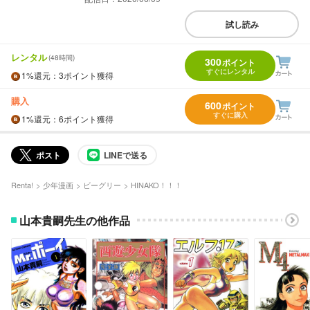
試し読み
レンタル
(48時間)
300
ポイント
すぐにレンタル
1%
還元
：3ポイント獲得
購入
600
ポイント
すぐに購入
1%
還元
：6ポイント獲得
ポスト
LINEで送る
Renta!
少年漫画
ビーグリー
HINAKO！！！
山本貴嗣先生の他作品