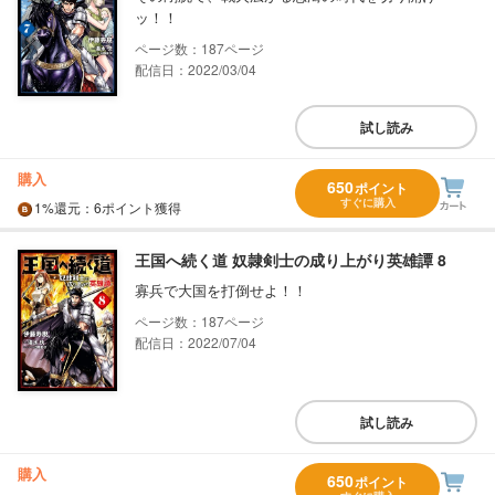
ッ！！
187
配信日：2022/03/04
試し読み
購入
650
ポイント
すぐに購入
1%
還元
：6ポイント獲得
王国へ続く道 奴隷剣士の成り上がり英雄譚 8
寡兵で大国を打倒せよ！！
187
配信日：2022/07/04
試し読み
購入
650
ポイント