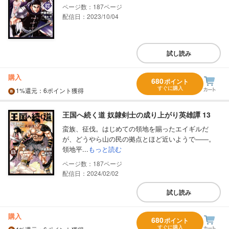
187
配信日：2023/10/04
試し読み
購入
680
ポイント
すぐに購入
1%
還元
：6ポイント獲得
王国へ続く道 奴隷剣士の成り上がり英雄譚 13
蛮族、征伐。はじめての領地を賜ったエイギルだ
が、どうやら山の民の拠点とほど近いようで――。
領地平...
もっと読む
187
配信日：2024/02/02
試し読み
購入
680
ポイント
すぐに購入