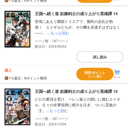
1%
還元
：6ポイント獲得
王国へ続く道 奴隷剣士の成り上がり英雄譚 14
苦境にあえぐ隣国トリエアで、難民の反乱が勃
発！ エイギルたちが、その機を見逃すはずはなく
――。 ...
もっと読む
187
配信日：2024/06/04
試し読み
購入
680
ポイント
すぐに購入
1%
還元
：6ポイント獲得
王国へ続く道 奴隷剣士の成り上がり英雄譚 15
ピピの要請を受け、ベレン族との闘いに挑むエイギ
ル。久々の全軍指揮に精力を注ぎ、ついに蛮族の
「王」...
もっと読む
187
配信日：2024/10/04