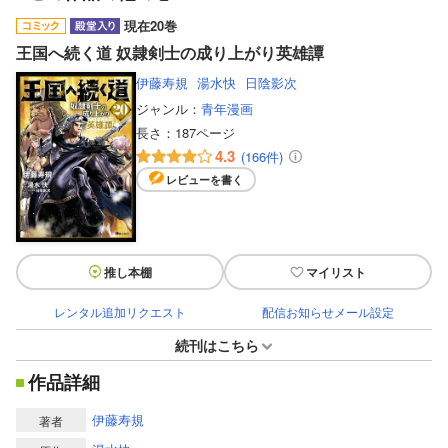
現在20巻
王国へ続く道 奴隷剣士の成り上がり英雄譚
伊藤寿規
湯水快
日陰影次
ジャンル：
青年漫画
長さ：
187ページ
4.3
(166件)
レビューを書く
推し本棚
マイリスト
レンタル追加リクエスト
配信お知らせメール設定
続刊はこちら
作品詳細
伊藤寿規
著者