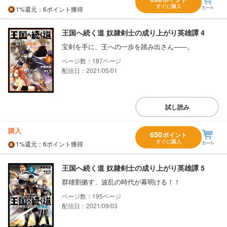
すぐに購入
1%
還元
：6ポイント獲得
王国へ続く道 奴隷剣士の成り上がり英雄譚 4
宝剣を手に、王への一歩を踏み出さん――。
187
配信日：2021/05/01
試し読み
購入
650
ポイント
すぐに購入
1%
還元
：6ポイント獲得
王国へ続く道 奴隷剣士の成り上がり英雄譚 5
群雄割拠す、波乱の時代が幕明ける！！
195
配信日：2021/09/03