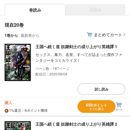
話読み
巻読み
現在20巻
まとめてカート
1巻から
最新巻から
王国へ続く道 奴隷剣士の成り上がり英雄譚 1
セックス、暴力、名誉。すべてが詰まった傑作ファ
ンタジーをコミカライズ！
187
配信日：2020/06/04
試し読み
購入
650
ポイント
すぐに購入
1%
還元
：6ポイント獲得
王国へ続く道 奴隷剣士の成り上がり英雄譚 2