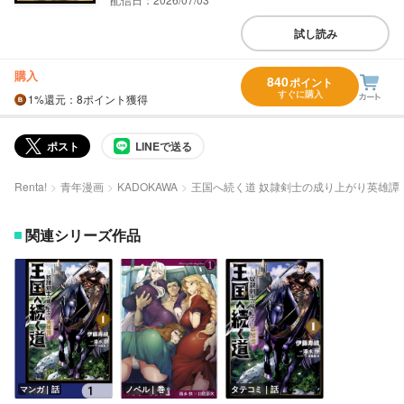
試し読み
購入
840
ポイント
すぐに購入
1%
還元
：8ポイント獲得
ポスト
LINEで送る
Renta!
青年漫画
KADOKAWA
王国へ続く道 奴隷剣士の成り上がり英雄譚
関連シリーズ作品
マンガ｜話
ノベル｜巻
タテコミ｜話