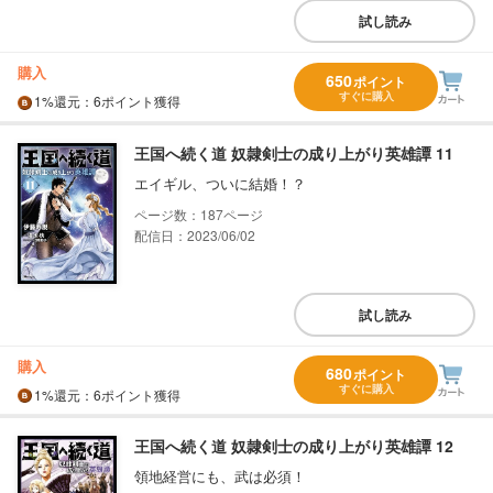
試し読み
購入
650
ポイント
すぐに購入
1%
還元
：6ポイント獲得
王国へ続く道 奴隷剣士の成り上がり英雄譚 11
エイギル、ついに結婚！？
187
配信日：2023/06/02
試し読み
購入
680
ポイント
すぐに購入
1%
還元
：6ポイント獲得
王国へ続く道 奴隷剣士の成り上がり英雄譚 12
領地経営にも、武は必須！