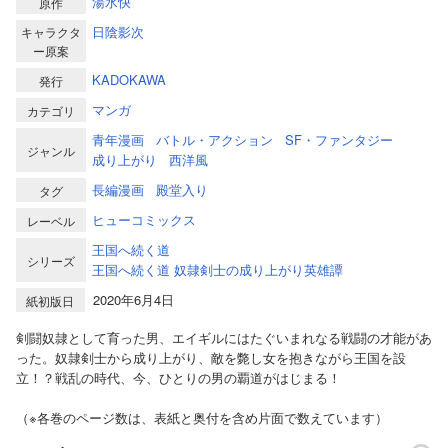
湯水快
原作
日陰影次
キャラクタ
ー原案
KADOKAWA
発行
マンガ
カテゴリ
青年漫画
バトル・アクション
SF・ファンタジー
ジャンル
成り上がり
西洋風
長編漫画
殿堂入り
タグ
ヒューコミックス
レーベル
王国へ続く道
シリーズ
王国へ続く道 奴隷剣士の成り上がり英雄譚
2020年6月4日
紙初版日
剣闘奴隷として育った男、エイギルにはたぐいまれなる戦闘の才能があ
った。奴隷剣士から成り上がり、敵を斃し女を抱きながら王国を設
立！？戦乱の時代、今、ひとりの男の覇道がはじまる！
（※各巻のページ数は、表紙と奥付を含め片面で数えています）