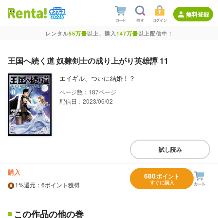
無料登録
レンタル
55万冊
以上、購入
147万冊
以上配信中！
王国へ続く道 奴隷剣士の成り上がり英雄譚 11
エイギル、ついに結婚！？
187
配信日：2023/06/02
試し読み
購入
680
ポイント
すぐに購入
1%
還元
：6ポイント獲得
この作品の他の巻