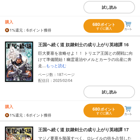
試し読み
購入
680
ポイント
すぐに購入
1%
還元
：6ポイント獲得
王国へ続く道 奴隷剣士の成り上がり英雄譚 16
巨大要塞を攻略せよ！！ トリエア王国との開戦に向
けて準備開始！幽霊退治やメルとカーラの出産に奔
走...
もっと読む
187
配信日：2025/02/04
試し読み
購入
680
ポイント
すぐに購入
1%
還元
：6ポイント獲得
王国へ続く道 奴隷剣士の成り上がり英雄譚 17
マジノ要塞を陥落すべく、ロレイルの街を占領した