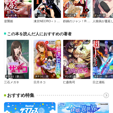
マンガ｜巻
マンガ｜巻
マンガ｜巻
マンガ｜話
逆襲姫
凍京NECRO＜トウキョウ・ネクロ＞
鉄鍋のジャン！R 頂上作戦
この本を読んだ人におすすめの著者
タテコミ｜話
タテコミ｜話
マンガ｜話
タテコミ｜話
三石メガネ
日月ネコ
仁森島司
日之浦拓
おすすめ特集