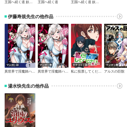
王国へ続く道 奴隷剣士の成り上がり英雄譚【分冊版】
王国へ続く道
王国へ続く道 奴隷剣士の成り上がり英雄譚【タテスク】【フルカラー】
伊藤寿規先生の他作品
マンガ｜話
マンガ｜巻
タテコミ｜話
マンガ｜巻
異世界で淫魔師ハレム【分冊版】
異世界で淫魔師ハレム
私に投票してください ―選ばれなければ死ぬ―【フルカラー】
アルスの巨獣
湯水快先生の他作品