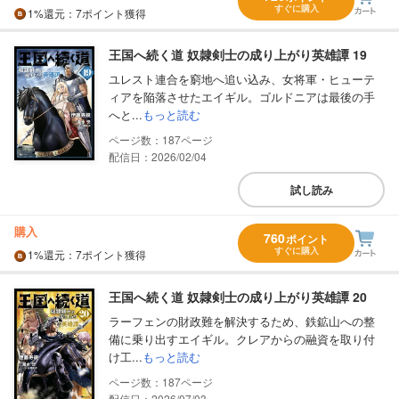
すぐに購入
1%
還元
：7ポイント獲得
王国へ続く道 奴隷剣士の成り上がり英雄譚 19
ユレスト連合を窮地へ追い込み、女将軍・ヒューテ
ィアを陥落させたエイギル。ゴルドニアは最後の手
へと...
もっと読む
187
配信日：2026/02/04
試し読み
購入
760
ポイント
すぐに購入
1%
還元
：7ポイント獲得
王国へ続く道 奴隷剣士の成り上がり英雄譚 20
ラーフェンの財政難を解決するため、鉄鉱山への整
備に乗り出すエイギル。クレアからの融資を取り付
け工...
もっと読む
187
配信日：2026/07/03