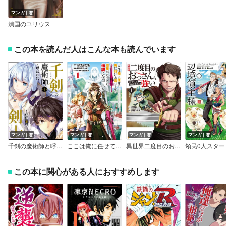
マンガ｜巻
潰国のユリウス
この本を読んだ人はこんな本も読んでいます
マンガ｜巻
マンガ｜巻
マンガ｜巻
マンガ｜巻
千剣の魔術師と呼ばれた剣士【デジタル版限定特典付き】
ここは俺に任せて先に行けと言ってから10年がたったら伝説になっていた。【デジタル版限定特典付き】
異世界二度目のおっさん、どう考えても高校生勇者より強い
この本に関心がある人におすすめします