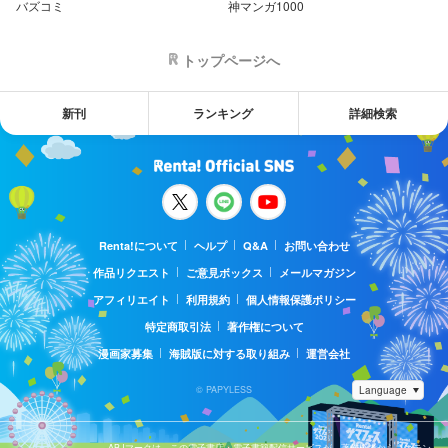
バズコミ
神マンガ1000
トップページへ
新刊
ランキング
詳細検索
Renta!について
ヘルプ
Q&A
お問い合わせ
作品リクエスト
ご意見ボックス
メールマガジン
アフィリエイト
利用規約
個人情報保護ポリシー
特定商取引法
著作権について
漫画家募集
海賊版に対する取り組み
運営会社
© PAPYLESS
ABJマークは、この電子書店・電子書籍配信サービスが、著作権者からコンテン