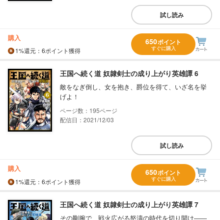
試し読み
購入
650
ポイント
すぐに購入
1%
還元
：6ポイント獲得
王国へ続く道 奴隷剣士の成り上がり英雄譚 6
敵をなぎ倒し、女を抱き、爵位を得て、いざ名を挙
げよ！
195
配信日：2021/12/03
試し読み
購入
650
ポイント
すぐに購入
1%
還元
：6ポイント獲得
王国へ続く道 奴隷剣士の成り上がり英雄譚 7
その剛腕で、戦火広がる怒濤の時代を切り開け――