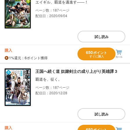
エイギル、覇道を邁進す――！
187
配信日：2020/09/04
試し読み
購入
650
ポイント
すぐに購入
1%
還元
：6ポイント獲得
王国へ続く道 奴隷剣士の成り上がり英雄譚 3
覇道を、征く。
187
配信日：2020/12/28
試し読み
購入
650
ポイント