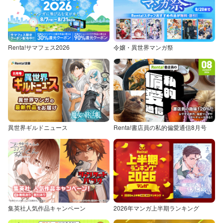
Renta!サマフェス2026
令嬢・異世界マンガ祭
異世界ギルドニュース
Renta!書店員の私的偏愛通信8月号
集英社人気作品キャンペーン
2026年マンガ上半期ランキング