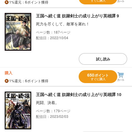
すぐに購入
1%
還元
：6ポイント獲得
王国へ続く道 奴隷剣士の成り上がり英雄譚 9
死力を尽くして、敵軍を屠れ！
187
配信日：2022/10/04
試し読み
購入
650
ポイント
すぐに購入
1%
還元
：6ポイント獲得
王国へ続く道 奴隷剣士の成り上がり英雄譚 10
死闘、決着。
179
配信日：2023/02/03