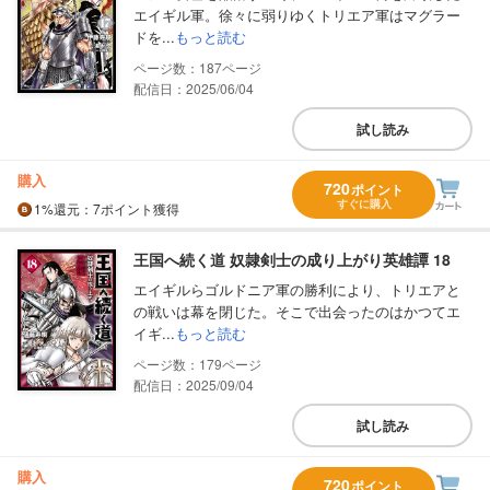
エイギル軍。徐々に弱りゆくトリエア軍はマグラー
ドを...
もっと読む
187
配信日：2025/06/04
試し読み
購入
720
ポイント
すぐに購入
1%
還元
：7ポイント獲得
王国へ続く道 奴隷剣士の成り上がり英雄譚 18
エイギルらゴルドニア軍の勝利により、トリエアと
の戦いは幕を閉じた。そこで出会ったのはかつてエ
イギ...
もっと読む
179
配信日：2025/09/04
試し読み
購入
720
ポイント