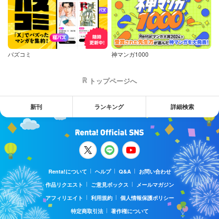
バズコミ
神マンガ1000
トップページへ
新刊
ランキング
詳細検索
Renta!について
ヘルプ
Q&A
お問い合わせ
作品リクエスト
ご意見ボックス
メールマガジン
アフィリエイト
利用規約
個人情報保護ポリシー
特定商取引法
著作権について