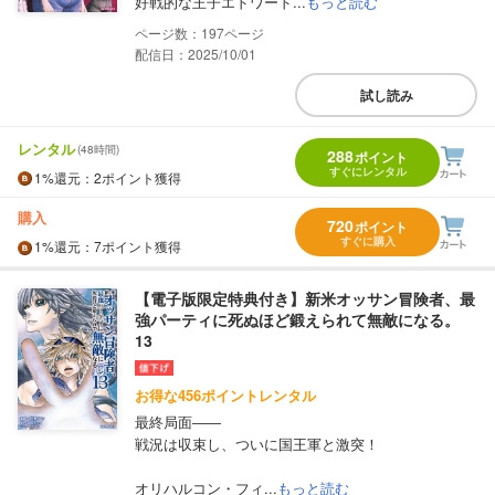
好戦的な王子エドワード...
もっと読む
197
配信日：2025/10/01
試し読み
レンタル
(48時間)
288
ポイント
すぐにレンタル
1%
還元
：2ポイント獲得
購入
720
ポイント
すぐに購入
1%
還元
：7ポイント獲得
【電子版限定特典付き】新米オッサン冒険者、最
強パーティに死ぬほど鍛えられて無敵になる。
13
お得な456ポイントレンタル
最終局面――
戦況は収束し、ついに国王軍と激突！
オリハルコン・フィ...
もっと読む