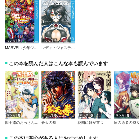
マンガ｜巻
マンガ｜巻
MARVEL×少年ジャンプ+ SUPER COLLABORATION
レディ・ジャスティス
この本を読んだ人はこんな本も読んでいます
マンガ｜巻
マンガ｜巻
マンガ｜巻
マンガ｜巻
四十路のおっさん、神様からチート能力を9個もらう
蒼天の拳
花園に幹が立つ
この本に関心がある人におすすめします