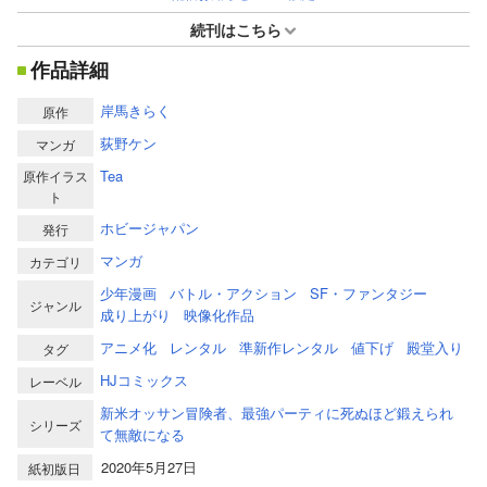
続刊はこちら
作品詳細
岸馬きらく
原作
荻野ケン
マンガ
Tea
原作イラス
ト
ホビージャパン
発行
マンガ
カテゴリ
少年漫画
バトル・アクション
SF・ファンタジー
ジャンル
成り上がり
映像化作品
アニメ化
レンタル
準新作レンタル
値下げ
殿堂入り
タグ
HJコミックス
レーベル
新米オッサン冒険者、最強パーティに死ぬほど鍛えられ
シリーズ
て無敵になる
2020年5月27日
紙初版日