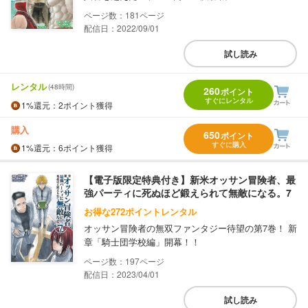
181
配信日：2022/09/01
試し読み
レンタル
(48時間)
260
ポイント
すぐにレンタル
1%
還元
：2ポイント獲得
購入
650
ポイント
すぐに購入
1%
還元
：6ポイント獲得
【電子版限定特典付き】新米オッサン冒険者、最
強パーティに死ぬほど鍛えられて無敵になる。7
お得な272ポイントレンタル
オッサン冒険者の無双ファンタジー待望の第7巻！ 新
章「騎士団学校編」開幕！！
197
配信日：2023/04/01
試し読み