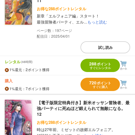
11
お得な288ポイントレンタル
新章「エルフォニア編」スタート！
最強冒険者パーティ、エル...
もっと読む
197
配信日：2025/04/01
試し読み
レンタル
(48時間)
288
ポイント
すぐにレンタル
1%
還元
：2ポイント獲得
購入
720
ポイント
すぐに購入
1%
還元
：7ポイント獲得
【電子版限定特典付き】新米オッサン冒険者、最
強パーティに死ぬほど鍛えられて無敵になる。
12
お得な288ポイントレンタル
時は27年前、ミゼットの故郷エルフォニア。