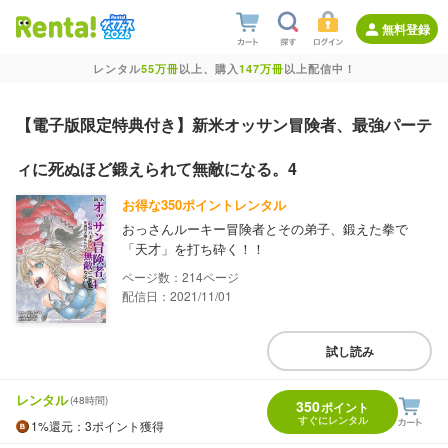
無料登録
レンタル
55万冊
以上、購入
147万冊
以上配信中！
【電子版限定特典付き】新米オッサン冒険者、最強パーテ
ィに死ぬほど鍛えられて無敵になる。4
お得な350ポイントレンタル
おっさんルーキー冒険者とその弟子、鍛えた拳で
「天才」を打ち砕く！！
214
配信日：2021/11/01
試し読み
レンタル
(48時間)
350
ポイント
すぐにレンタル
1%
還元
：3ポイント獲得