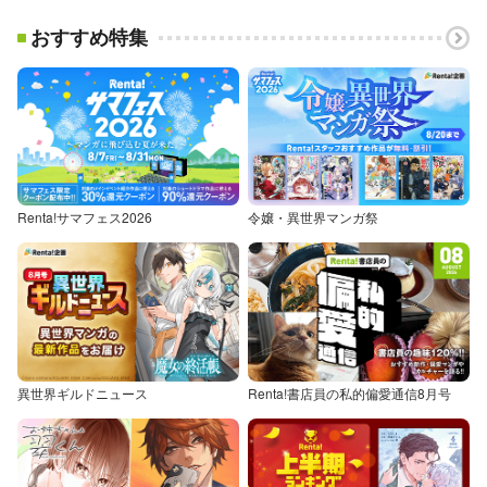
おすすめ特集
Renta!サマフェス2026
令嬢・異世界マンガ祭
異世界ギルドニュース
Renta!書店員の私的偏愛通信8月号