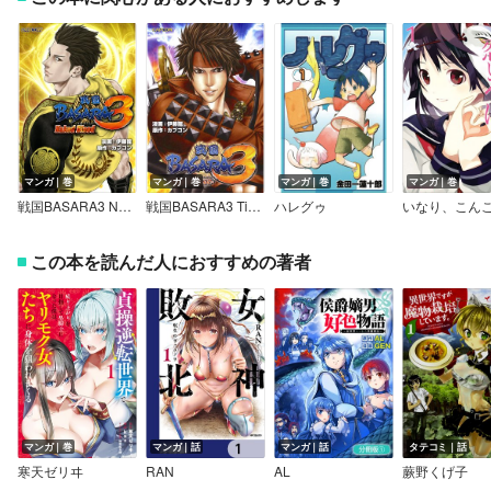
マンガ｜巻
マンガ｜巻
マンガ｜巻
マンガ｜巻
戦国BASARA3 Naked Blood
戦国BASARA3 Tiger’s Blood
ハレグゥ
この本を読んだ人におすすめの著者
マンガ｜巻
マンガ｜話
マンガ｜話
タテコミ｜話
寒天ゼリヰ
RAN
AL
蕨野くげ子