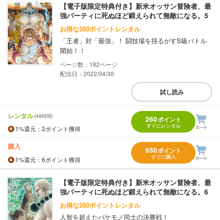
【電子版限定特典付き】新米オッサン冒険者、最
強パーティに死ぬほど鍛えられて無敵になる。5
お得な260ポイントレンタル
「王者」対「最強」！ 闘技場を揺るがすS級バトル
開始！！
182
配信日：2022/04/30
試し読み
レンタル
(48時間)
260
ポイント
すぐにレンタル
1%
還元
：2ポイント獲得
購入
650
ポイント
すぐに購入
1%
還元
：6ポイント獲得
【電子版限定特典付き】新米オッサン冒険者、最
強パーティに死ぬほど鍛えられて無敵になる。6
お得な260ポイントレンタル
人智を超えたバケモノ同士の決勝戦！