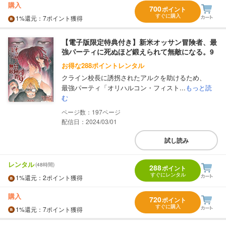
購入
700
ポイント
すぐに購入
1%
還元
：7ポイント獲得
【電子版限定特典付き】新米オッサン冒険者、最
強パーティに死ぬほど鍛えられて無敵になる。9
お得な288ポイントレンタル
クライン校長に誘拐されたアルクを助けるため、
最強パーティ「オリハルコン・フィスト...
もっと読
む
197
配信日：2024/03/01
試し読み
レンタル
(48時間)
288
ポイント
すぐにレンタル
1%
還元
：2ポイント獲得
購入
720
ポイント
すぐに購入
1%
還元
：7ポイント獲得