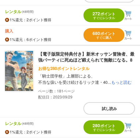
レンタル
(48時間)
272
ポイント
すぐにレンタル
1%
還元
：2ポイント獲得
購入
680
ポイント
すぐに購入
1%
還元
：6ポイント獲得
【電子版限定特典付き】新米オッサン冒険者、最
強パーティに死ぬほど鍛えられて無敵になる。8
お得な280ポイントレンタル
「騎士団学校」上層部による、
不当な扱いを受け続けるリック達・40...
もっと読む
181
配信日：2023/09/29
試し読み
レンタル
(48時間)
280
ポイント
すぐにレンタル
1%
還元
：2ポイント獲得