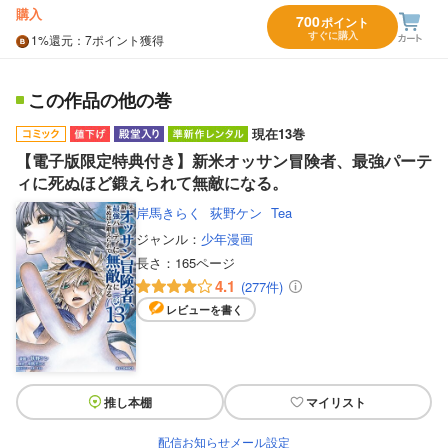
購入
700
ポイント
すぐに購入
1%
還元
：7ポイント獲得
この作品の他の巻
現在13巻
【電子版限定特典付き】新米オッサン冒険者、最強パーテ
ィに死ぬほど鍛えられて無敵になる。
岸馬きらく
荻野ケン
Tea
ジャンル：
少年漫画
長さ：
165ページ
4.1
(277件)
レビューを書く
推し本棚
マイリスト
配信お知らせメール設定