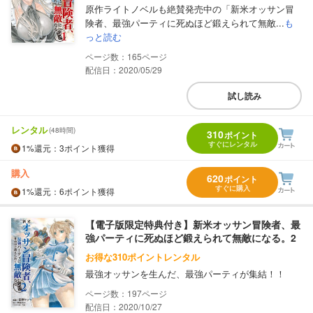
原作ライトノベルも絶賛発売中の「新米オッサン冒
険者、最強パーティに死ぬほど鍛えられて無敵...
も
っと読む
165
配信日：2020/05/29
試し読み
レンタル
(48時間)
310
ポイント
すぐにレンタル
1%
還元
：3ポイント獲得
購入
620
ポイント
すぐに購入
1%
還元
：6ポイント獲得
【電子版限定特典付き】新米オッサン冒険者、最
強パーティに死ぬほど鍛えられて無敵になる。2
お得な310ポイントレンタル
最強オッサンを生んだ、最強パーティが集結！！
197
配信日：2020/10/27