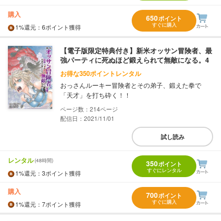
購入
650
ポイント
すぐに購入
1%
還元
：6ポイント獲得
【電子版限定特典付き】新米オッサン冒険者、最
強パーティに死ぬほど鍛えられて無敵になる。4
お得な350ポイントレンタル
おっさんルーキー冒険者とその弟子、鍛えた拳で
「天才」を打ち砕く！！
214
配信日：2021/11/01
試し読み
レンタル
(48時間)
350
ポイント
すぐにレンタル
1%
還元
：3ポイント獲得
購入
700
ポイント
すぐに購入
1%
還元
：7ポイント獲得