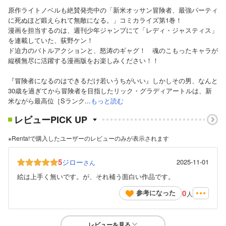
原作ライトノベルも絶賛発売中の「新米オッサン冒険者、最強パーティ
に死ぬほど鍛えられて無敵になる。」コミカライズ第1巻！
漫画を担当するのは、週刊少年ジャンプにて「レディ・ジャスティス」
を連載していた、荻野ケン！
ド迫力のバトルアクションと、怒涛のギャグ！ 魂のこもったキャラが
縦横無尽に活躍する漫画版をお楽しみください！！
『冒険者になるのはできるだけ若いうちがいい』しかしその男、なんと
30歳を過ぎてから冒険者を目指したリック・グラディアートルは、新
米ながら最高位［Sランク...
もっと読む
レビューPICK UP
※Renta!で購入したユーザーのレビューのみが表示されます
5
ジロー
2025-11-01
さん
絵は上手く無いです。が、それ補う面白い作品です。
0
参考になった
人
レビューを見る