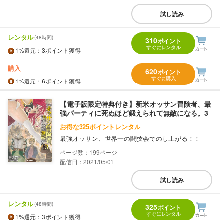
試し読み
レンタル
(48時間)
310
ポイント
すぐにレンタル
1%
還元
：3ポイント獲得
購入
620
ポイント
すぐに購入
1%
還元
：6ポイント獲得
【電子版限定特典付き】新米オッサン冒険者、最
強パーティに死ぬほど鍛えられて無敵になる。3
お得な325ポイントレンタル
最強オッサン、世界一の闘技会でのし上がる！！
199
配信日：2021/05/01
試し読み
レンタル
(48時間)
325
ポイント
すぐにレンタル
1%
還元
：3ポイント獲得