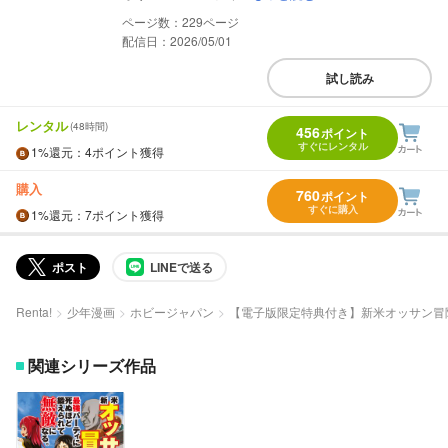
229
配信日：2026/05/01
試し読み
レンタル
(48時間)
456
ポイント
すぐにレンタル
1%
還元
：4ポイント獲得
購入
760
ポイント
すぐに購入
1%
還元
：7ポイント獲得
ポスト
LINEで送る
Renta!
少年漫画
ホビージャパン
【電子版限定特典付き】新米オッサン冒
関連シリーズ作品