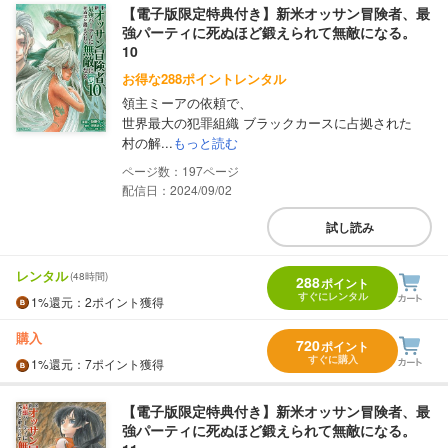
【電子版限定特典付き】新米オッサン冒険者、最
強パーティに死ぬほど鍛えられて無敵になる。
10
お得な288ポイントレンタル
領主ミーアの依頼で、
世界最大の犯罪組織 ブラックカースに占拠された
村の解...
もっと読む
197
配信日：2024/09/02
試し読み
レンタル
(48時間)
288
ポイント
すぐにレンタル
1%
還元
：2ポイント獲得
購入
720
ポイント
すぐに購入
1%
還元
：7ポイント獲得
【電子版限定特典付き】新米オッサン冒険者、最
強パーティに死ぬほど鍛えられて無敵になる。