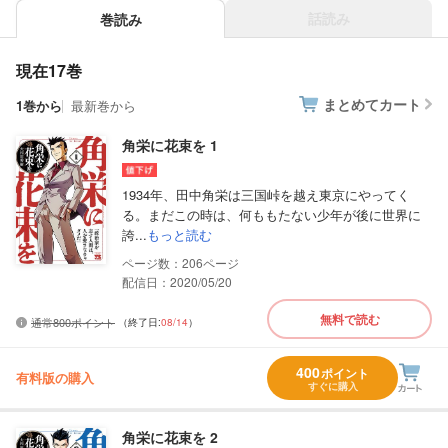
話読み
巻読み
現在17巻
まとめてカート
1巻から
最新巻から
角栄に花束を 1
1934年、田中角栄は三国峠を越え東京にやってく
る。まだこの時は、何ももたない少年が後に世界に
誇...
もっと読む
206
配信日：2020/05/20
無料で読む
通常800ポイント
（終了日:
08/14
）
400
ポイント
有料版の購入
すぐに購入
角栄に花束を 2