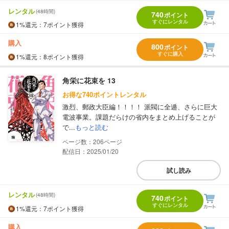
レンタル
(48時間)
740
ポイント
すぐにレンタル
1%
還元
：7ポイント獲得
購入
800
ポイント
すぐに購入
1%
還元
：8ポイント獲得
角栄に花束を 13
お得な740ポイントレンタル
激烈、郵政大臣編！！！！ 派閥に全逓、さらに巨大
電波事業。課題だらけの省内をまとめ上げることが
で...
もっと読む
206
配信日：2025/01/20
試し読み
レンタル
(48時間)
740
ポイント
すぐにレンタル
1%
還元
：7ポイント獲得
購入