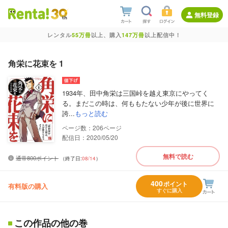
無料登録
レンタル
55万冊
以上、購入
147万冊
以上配信中！
角栄に花束を 1
1934年、田中角栄は三国峠を越え東京にやってく
る。まだこの時は、何ももたない少年が後に世界に
誇...
もっと読む
206
配信日：2020/05/20
無料で読む
通常800ポイント
（終了日:
08/14
）
400
ポイント
有料版の購入
すぐに購入
この作品の他の巻