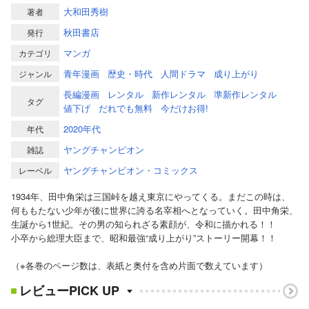
大和田秀樹
著者
秋田書店
発行
マンガ
カテゴリ
青年漫画
歴史・時代
人間ドラマ
成り上がり
ジャンル
長編漫画
レンタル
新作レンタル
準新作レンタル
タグ
値下げ
だれでも無料
今だけお得!
2020年代
年代
ヤングチャンピオン
雑誌
ヤングチャンピオン・コミックス
レーベル
1934年、田中角栄は三国峠を越え東京にやってくる。まだこの時は、
何ももたない少年が後に世界に誇る名宰相へとなっていく。田中角栄、
生誕から1世紀。その男の知られざる素顔が、令和に描かれる！！
小卒から総理大臣まで、昭和最強“成り上がり”ストーリー開幕！！
（※各巻のページ数は、表紙と奥付を含め片面で数えています）
レビューPICK UP