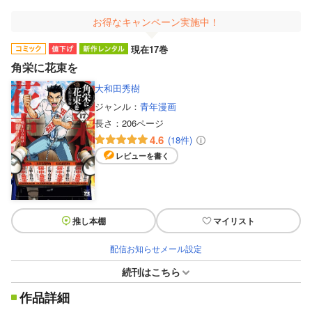
お得なキャンペーン実施中！
現在17巻
角栄に花束を
大和田秀樹
ジャンル：
青年漫画
長さ：
206ページ
4.6
(18件)
レビューを書く
推し本棚
マイリスト
配信お知らせメール設定
続刊はこちら
作品詳細