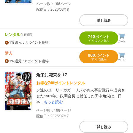
198
配信日：2026/03/18
試し読み
レンタル
(48時間)
740
ポイント
すぐにレンタル
1%
還元
：7ポイント獲得
購入
800
ポイント
すぐに購入
1%
還元
：8ポイント獲得
角栄に花束を 17
お得な740ポイントレンタル
ソ連のユーリ・ガガーリンが有人宇宙飛行を成功さ
せた1961年。政調会長に就任した田中角栄は、日
本...
もっと読む
198
配信日：2026/07/17
試し読み