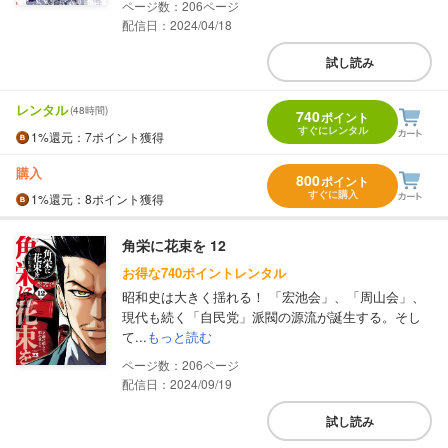
206
配信日：2024/04/18
試し読み
レンタル
(48時間)
740
ポイント
すぐにレンタル
1%
還元
：7ポイント獲得
購入
800
ポイント
すぐに購入
1%
還元
：8ポイント獲得
角栄に花束を 12
お得な740ポイントレンタル
昭和史は大きく揺れる！ 「宏池会」、「周山会」、
現代も続く「自民党」派閥の源流が誕生する。そし
て...
もっと読む
206
配信日：2024/09/19
試し読み