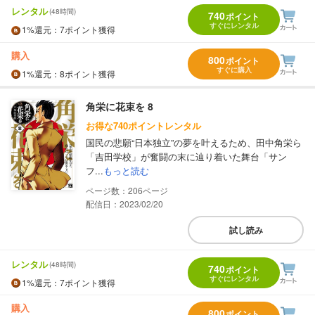
レンタル
(48時間)
740
ポイント
すぐにレンタル
1%
還元
：7ポイント獲得
購入
800
ポイント
すぐに購入
1%
還元
：8ポイント獲得
角栄に花束を 8
お得な740ポイントレンタル
国民の悲願“日本独立”の夢を叶えるため、田中角栄ら
「吉田学校」が奮闘の末に辿り着いた舞台「サン
フ...
もっと読む
206
配信日：2023/02/20
試し読み
レンタル
(48時間)
740
ポイント
すぐにレンタル
1%
還元
：7ポイント獲得
購入
800
ポイント