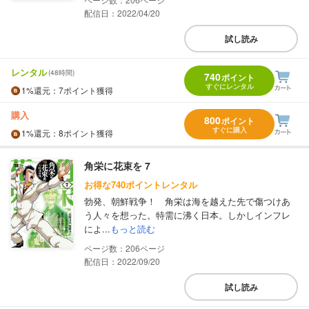
配信日：2022/04/20
試し読み
レンタル
(48時間)
740
ポイント
すぐにレンタル
1%
還元
：7ポイント獲得
購入
800
ポイント
すぐに購入
1%
還元
：8ポイント獲得
角栄に花束を 7
お得な740ポイントレンタル
勃発、朝鮮戦争！ 角栄は海を越えた先で傷つけあ
う人々を想った。特需に沸く日本。しかしインフレ
によ...
もっと読む
206
配信日：2022/09/20
試し読み