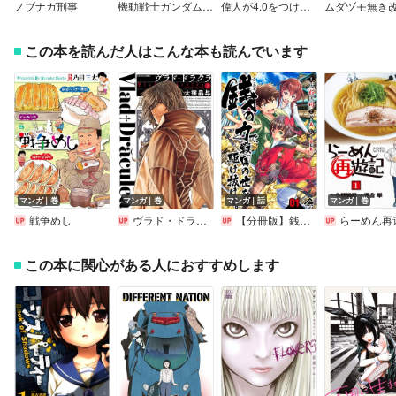
ノブナガ刑事
機動戦士ガンダムさん【分冊版】
偉人が4.0をつけたメシ屋に行ってみた。
この本を読んだ人はこんな本も読んでいます
マンガ｜巻
マンガ｜巻
マンガ｜話
マンガ｜巻
戦争めし
ヴラド・ドラクラ
【分冊版】銭（インチキ）の力で、戦国の世を駆け抜ける。
らーめん再
この本に関心がある人におすすめします