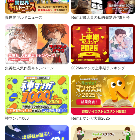
異世界ギルドニュース
Renta!書店員の私的偏愛通信8月号
集英社人気作品キャンペーン
2026年マンガ上半期ランキング
神マンガ1000
Renta!マンガ大賞2025