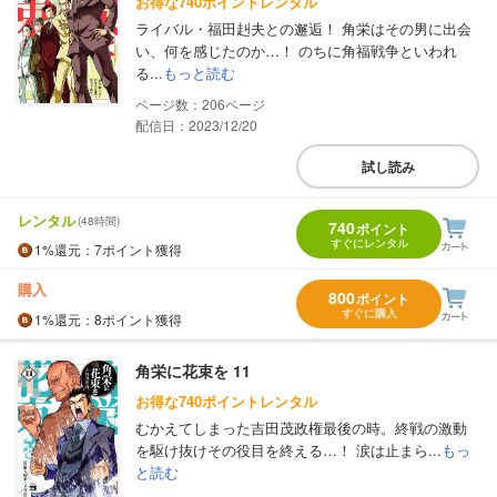
お得な740ポイントレンタル
ライバル・福田赳夫との邂逅！ 角栄はその男に出会
い、何を感じたのか…！ のちに角福戦争といわれ
る...
もっと読む
206
配信日：2023/12/20
試し読み
レンタル
(48時間)
740
ポイント
すぐにレンタル
1%
還元
：7ポイント獲得
購入
800
ポイント
すぐに購入
1%
還元
：8ポイント獲得
角栄に花束を 11
お得な740ポイントレンタル
むかえてしまった吉田茂政権最後の時。終戦の激動
を駆け抜けその役目を終える…！ 涙は止まら...
もっ
と読む