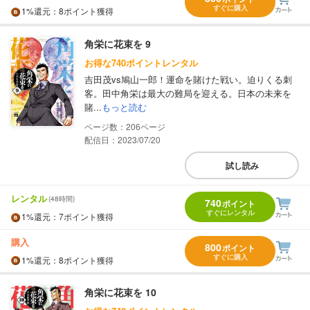
すぐに購入
1%
還元
：8ポイント獲得
角栄に花束を 9
お得な740ポイントレンタル
吉田茂vs鳩山一郎！運命を賭けた戦い。迫りくる刺
客。田中角栄は最大の難局を迎える。日本の未来を
賭...
もっと読む
206
配信日：2023/07/20
試し読み
レンタル
(48時間)
740
ポイント
すぐにレンタル
1%
還元
：7ポイント獲得
購入
800
ポイント
すぐに購入
1%
還元
：8ポイント獲得
角栄に花束を 10