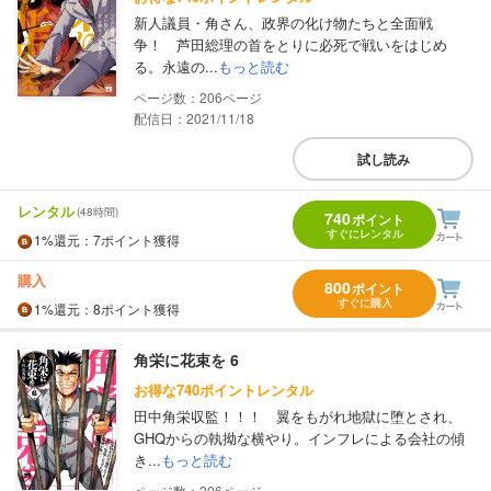
新人議員・角さん、政界の化け物たちと全面戦
争！ 芦田総理の首をとりに必死で戦いをはじめ
る。永遠の...
もっと読む
206
配信日：2021/11/18
試し読み
レンタル
(48時間)
740
ポイント
すぐにレンタル
1%
還元
：7ポイント獲得
購入
800
ポイント
すぐに購入
1%
還元
：8ポイント獲得
角栄に花束を 6
お得な740ポイントレンタル
田中角栄収監！！！ 翼をもがれ地獄に堕とされ、
GHQからの執拗な横やり。インフレによる会社の傾
き...
もっと読む
206