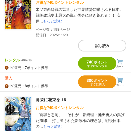
お得な740ポイントレンタル
米ソ東西冷戦の緊迫した世界情勢に曝される日本。
戦後政治史上最大の嵐が国会に吹き荒れる！！ 安
保...
もっと読む
198
配信日：2025/11/20
試し読み
レンタル
(48時間)
740
ポイント
すぐにレンタル
1%
還元
：7ポイント獲得
購入
800
ポイント
すぐに購入
1%
還元
：8ポイント獲得
角栄に花束を 16
お得な740ポイントレンタル
「寛容と忍耐」──それが、新総理・池田勇人の掲げ
た旗印。 打ち出された新政権の理念は、戦後日本
の...
もっと読む