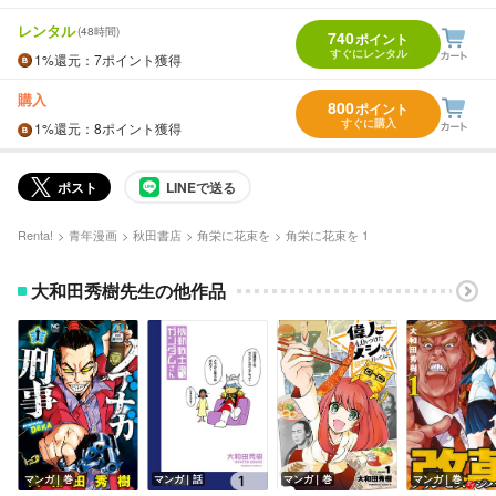
レンタル
(48時間)
740
ポイント
すぐにレンタル
1%
還元
：7ポイント獲得
購入
800
ポイント
すぐに購入
1%
還元
：8ポイント獲得
ポスト
LINEで送る
Renta!
青年漫画
秋田書店
角栄に花束を
角栄に花束を 1
大和田秀樹先生の他作品
マンガ｜巻
マンガ｜話
マンガ｜巻
マンガ｜巻