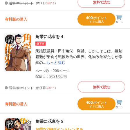
無料で読む
通常800ポイント
（終了日:
08/14
）
400
ポイント
有料版の購入
すぐに購入
角栄に花束を 4
衆議院議員・田中角栄、爆誕。しかしそこは、魑魅
魍魎が巣食う戦後政治の世界。化物政治家たちが修
羅の...
もっと読む
206
配信日：2021/06/18
無料で読む
通常800ポイント
（終了日:
08/14
）
400
ポイント
有料版の購入
すぐに購入
角栄に花束を 5
お得な740ポイントレンタル