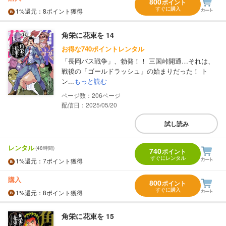
800
ポイント
すぐに購入
1%
還元
：8ポイント獲得
角栄に花束を 14
お得な740ポイントレンタル
「長岡バス戦争」、勃発！！ 三国峠開通…それは、
戦後の「ゴールドラッシュ」の始まりだった！ ト
ン...
もっと読む
206
配信日：2025/05/20
試し読み
レンタル
(48時間)
740
ポイント
すぐにレンタル
1%
還元
：7ポイント獲得
購入
800
ポイント
すぐに購入
1%
還元
：8ポイント獲得
角栄に花束を 15