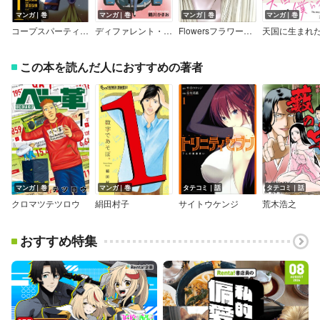
マンガ｜巻
マンガ｜巻
マンガ｜巻
マンガ｜巻
コープスパーティー Book of Shadows
ディファレント・ネイション【単行本版】
Flowersフラワーズ ＜増補改訂版＞
この本を読んだ人におすすめの著者
マンガ｜巻
マンガ｜巻
タテコミ｜話
タテコミ｜話
クロマツテツロウ
絹田村子
サイトウケンジ
荒木浩之
おすすめ特集