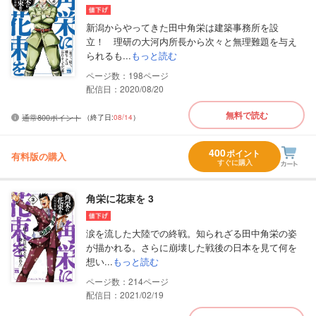
新潟からやってきた田中角栄は建築事務所を設
立！ 理研の大河内所長から次々と無理難題を与え
られるも...
もっと読む
198
配信日：2020/08/20
無料で読む
通常800ポイント
（終了日:
08/14
）
400
ポイント
有料版の購入
すぐに購入
角栄に花束を 3
涙を流した大陸での終戦。知られざる田中角栄の姿
が描かれる。さらに崩壊した戦後の日本を見て何を
想い...
もっと読む
214
配信日：2021/02/19